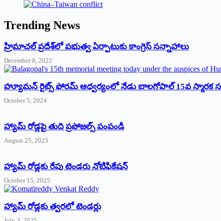
Trending News
‌హ్రిమాచల్‌ ‌ప్రదేశ్‌లో పభుత్వ ఏర్పాటుకు కాంగ్రెస్‌ ‌సన్నాహాలు
December 8, 2022
హ్యూమన్‌ రైట్స్‌ ఫోరమ్‌ ఆధ్వర్యంలో నేడు బాలగోపాల్‌ 15వ స్మారక
October 5, 2024
హ్యామ్‌ రోడ్లపై తుది ప్రపోజల్స్‌ పంపండి
August 25, 2025
హ్యామ్‌ రోడ్లకు రేపు టెండరు నోటిఫికేషన్‌
October 15, 2025
హ్యామ్‌ రోడ్లకు త్వరలో టెండర్లు
July 3, 2025