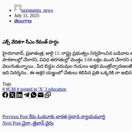
prajatantra_news
July 11, 2025
తెలంగాణ
ఎక్స్‌ వేదికగా సీఎం రేవంత్‌ హర్షం
హైదరాబాద్‌, ప్రజాతంత్ర, జులై 11: రాష్ట్ర ప్రభుత్వం నిర్వహించిన బడిబాట క
పాఠశాలల్లో చేరారని, వివిధ తరగతుల్లో మొత్తం 3.68 లక్షల మంది చేరారని త
వెలుగుతున్నాయి.. పేద బిడ్డల చదువుల గుడులు అక్షర మంత్రోచ్ఛారణలతో ప
ఇది నిదర్శనం.. ఈ అక్షర యజ్ఞంలో చేతులు కలిపిన ప్రతి ఒక్కరికి నా అభ
Tags
#
#CM # posted in 'X' 3 education
Previous
Post
రేపు ఓయూకు భార‌త ప్ర‌ధాన న్యాయ‌మూర్తి
Next
Post
చైనా–తైవాన్ వైరం