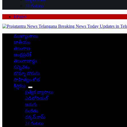
24 గంటలు
EPaper
ముఖ్యాంశాలు
జాతీయం
తెలంగాణ
ఆంధ్రప్రదేశ్
తెలంగాణార్థం
సన్నివేశం
బొమ్మా బొరుసు
సాహిత్యం-శోభ
శీర్షికలు
ప్రత్యేక వ్యాసాలు
ఎడిటోరియల్
అరుగు
సంకేతం
దక్కన్.కామ్
24 గంటలు