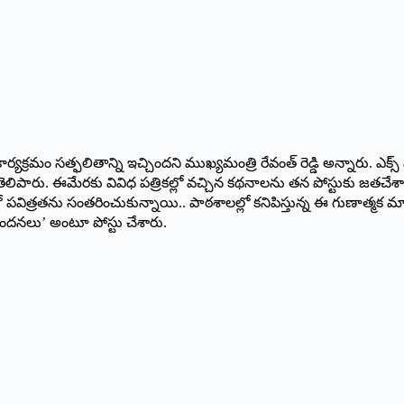
ార్యక్రమం సత్ఫలితాన్ని ఇచ్చిందని ముఖ్యమంత్రి రేవంత్‌ రెడ్డి అన్నారు. ఎక్స
ెలిపారు. ఈమేరకు వివిధ పత్రికల్లో వచ్చిన కథనాలను తన పోస్టుకు జతచేశారు.
విత్రతను సంతరించుకున్నాయి.. పాఠశాలల్లో కనిపిస్తున్న ఈ గుణాత్మక మార్
ినందనలు’ అంటూ పోస్టు చేశారు.