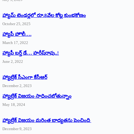
హ్యామ్‌ ‌టెండర్లలో రూ.8వేల కోట్ల కుంభకోణం
October 25, 2025
హ్యాపీ హొలీ….
March 17, 2022
హ్యాపీ బర్త్ ‌డే… హరీష్‌రావు..!
June 2, 2022
హ్యాట్రిక్‌ ‌సీఎంగా కేసీఆర్‌
December 2, 2023
హ్యాట్రిక్‌ విజయం సాధించబోతున్నాం
May 18, 2024
హ్యాట్రిక్ విజయం మరింత బాధ్యతను పెంచింది
December 9, 2023