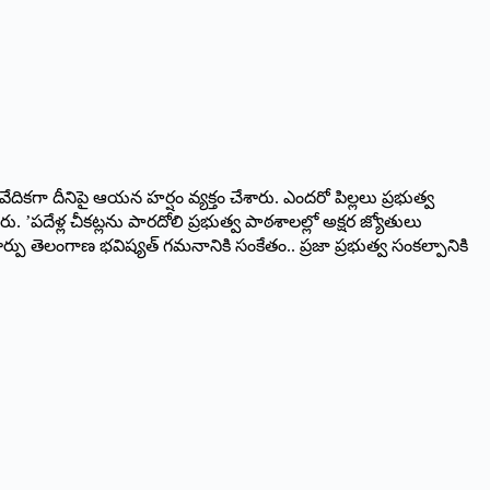
్‌ వేదికగా దీనిపై ఆయన హర్షం వ్యక్తం చేశారు. ఎందరో పిల్లలు ప్రభుత్వ
 ’పదేళ్ల చీకట్లను పారదోలి ప్రభుత్వ పాఠశాలల్లో అక్షర జ్యోతులు
పు తెలంగాణ భవిష్యత్‌ గమనానికి సంకేతం.. ప్రజా ప్రభుత్వ సంకల్పానికి