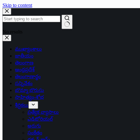
Skip to content
No results
ముఖ్యాంశాలు
జాతీయం
తెలంగాణ
ఆంధ్రప్రదేశ్
తెలంగాణార్థం
సన్నివేశం
బొమ్మా బొరుసు
సాహిత్యం-శోభ
శీర్షికలు
ప్రత్యేక వ్యాసాలు
ఎడిటోరియల్
అరుగు
సంకేతం
దక్కన్.కామ్