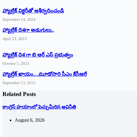
హ్యాట్రిక్‌ ‌విక్టరీతో ఆశీర్వదించండి
September 14, 2024
‌హ్యాట్రిక్‌ ‌దిశగా అడుగులు..
April 23, 2023
హ్యాట్రిక్ దిశ గా బి ఆర్ ఎస్ ప్రభుత్వం
October 5, 2023
హ్యాట్రిక్‌ ‌ఖాయం…మూడోసారి సీఎం కేసీఆరే
September 13, 2023
Related Posts
కాంగ్రెస్ హయాంలో పెచ్చుమీరిన అవినీతి
August 6, 2026