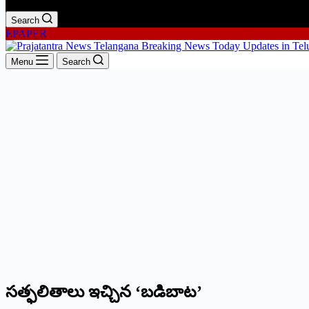
Search
EPAPER
Menu
Search
సత్ఫలితాలు ఇచ్చిన ‘బడిబాట’