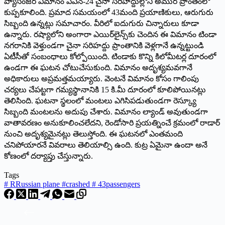
ప్యాసింజర్‌ విమానం ఏఎన్‌-24 చైనా సరిహద్దుల్లోని అముర్‌ ప్రాంతంలో
కుప్పకూలింది. ప్రమాద సమయంలో 43మంది ప్రయాణికులు, ఆరుగురు
సిబ్బంది ఉన్నట్లు సమాచారం. వీరిలో ఐదుగురు చిన్నారులు కూడా
ఉన్నారు. రష్యాలోని అంగారా ఎయిర్‌లైన్స్‌కు చెందిన ఈ విమానం టిండా
నగరానికి వెళ్తుండగా చైనా సరిహద్దు ప్రాంతానికి వెళ్లగానే ఉన్నట్టుండి
ఏటీసీతో సంబంధాలు కోల్పోయింది. టిండాకు కొన్ని కిలోమీటర్ల దూరంలో
ఉండగా ఈ ఘటన చోటుచేసుకుంది. విమానం అదృశ్యమవగానే
అధికారులు అప్రమత్తమయ్యారు. వెంటనే విమానం కోసం గాలింపు
చర్యలు చేపట్టగా గమ్యస్థానానికి 15 కి.మీ దూరంలో కూలిపోయినట్లు
తెలిసింది. ఘటనా స్థలంలో మంటలు ఎగిసిపడుతుండగా రెస్క్యూ
సిబ్బంది మంటలను అదుపు చేశారు. విమానం ల్యాండ్‌ అవుతుండగా
వాతావరణం అనుకూలించలేదని, రెండోసారి ప్రయత్నించే క్రమంలో రాడార్‌
నుంచి అదృశ్యమైనట్లు తెలుస్తోంది. ఈ ఘటనలో ఎంతమంది
చనిపోయారనే వివరాలు తెలియాల్సి ఉంది. కుట్ర ఏమైనా ఉందా అనే
కోణంలో దర్యాప్తు చేస్తున్నారు.
Tags
#
RRussian plane #crashed # 43passengers