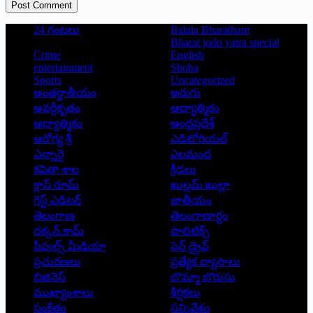
Post Comment
24 గంటలు
Balala Bharatham
Bharat jodo yatra special
Crime
English
entertainment
Shoba
Sports
Uncategorized
అంతర్జాతీయం
అరుగు
అవర్గీకృతం
ఆద్యాత్మికం
ఆధ్యాత్మికం
ఆంధ్రప్రదేశ్
ఆరోగ్య శ్రీ
ఎడిటోరియల్
ఎన్నారై
ఎలమంద
కవితా శాల
క్రీడలు
క్లాస్ రూమ్
ఖుల్లమ్ ఖుల్లా
గెస్ట్ ఎడిటర్
జాతీయం
తెలంగాణ
తెలంగాణార్థం
దక్కన్.కామ్
పాలిటిక్స్
పీపుల్స్ ‌మీడియా
పెన్ డ్రైవ్
ప్రచురణలు
ప్రత్యేక వ్యాసాలు
బిజినెస్
బొమ్మా బొరుసు
ముఖ్యాంశాలు
శీర్షికలు
సంకేతం
సన్నివేశం