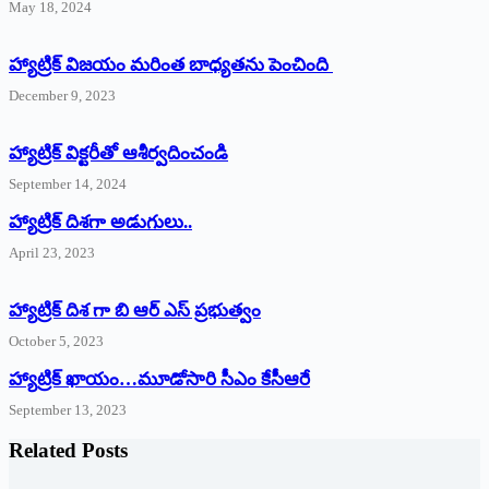
May 18, 2024
హ్యాట్రిక్ విజయం మరింత బాధ్యతను పెంచింది
December 9, 2023
హ్యాట్రిక్‌ ‌విక్టరీతో ఆశీర్వదించండి
September 14, 2024
‌హ్యాట్రిక్‌ ‌దిశగా అడుగులు..
April 23, 2023
హ్యాట్రిక్ దిశ గా బి ఆర్ ఎస్ ప్రభుత్వం
October 5, 2023
హ్యాట్రిక్‌ ‌ఖాయం…మూడోసారి సీఎం కేసీఆరే
September 13, 2023
Related Posts