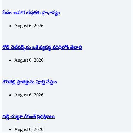
పేదల ఆహార భద్రతకు ప్రాధాన్యం
August 6, 2026
రోడ్ నెట్‌వర్క్‌ను ఒకే వ్య‌వ‌స్థ ప‌రిధిలోకి తేవాలి
August 6, 2026
గౌరవెల్లి ప్రాజెక్టును పూర్తి చేస్తాం
August 6, 2026
దిల్లీ చుట్టూ రేవంత్ ప్ర‌ద‌క్షిణ‌లు
August 6, 2026