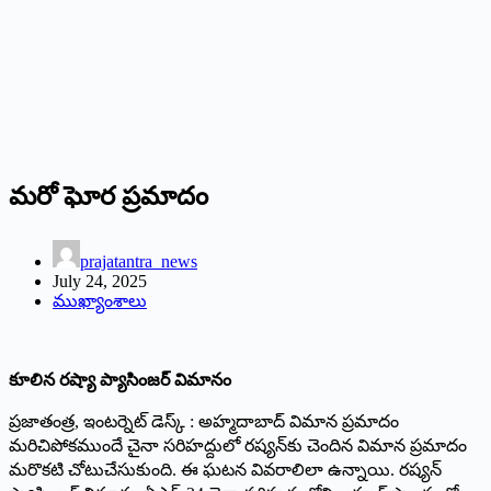
మరో ఘోర ప్రమాదం
prajatantra_news
July 24, 2025
ముఖ్యాంశాలు
కూలిన రష్యా ప్యాసింజర్‌ విమానం
ప్రజాతంత్ర, ఇంటర్నెట్‌ డెస్క్‌ : అహ్మదాబాద్‌ విమాన ప్రమాదం
మరిచిపోకముందే చైనా సరిహద్దులో రష్యన్‌కు చెందిన విమాన ప్రమాదం
మరొకటి చోటుచేసుకుంది. ఈ ఘటన వివరాలిలా ఉన్నాయి. రష్యన్‌