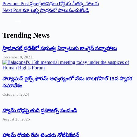
Previous
Post
ప్రజాప్రతినిధుల కోర్టుకు సీతక్క హాజరు
Next
Post
మా లక్ష్య సాధనలో పాలుపంచుకోండి
Trending News
‌హ్రిమాచల్‌ ‌ప్రదేశ్‌లో పభుత్వ ఏర్పాటుకు కాంగ్రెస్‌ ‌సన్నాహాలు
December 8, 2022
హ్యూమన్‌ రైట్స్‌ ఫోరమ్‌ ఆధ్వర్యంలో నేడు బాలగోపాల్‌ 15వ స్మారక
సమావేశం
October 5, 2024
హ్యామ్‌ రోడ్లపై తుది ప్రపోజల్స్‌ పంపండి
August 25, 2025
హ్యామ్‌ రోడ్లకు రేపు టెండరు నోటిఫికేషన్‌