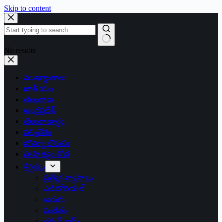
Skip to content
No results
ముఖ్యాంశాలు
జాతీయం
తెలంగాణ
ఆంధ్రప్రదేశ్
తెలంగాణార్థం
సన్నివేశం
బొమ్మా బొరుసు
సాహిత్యం-శోభ
శీర్షికలు
ప్రత్యేక వ్యాసాలు
ఎడిటోరియల్
అరుగు
సంకేతం
దక్కన్.కామ్