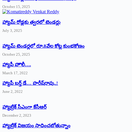
October 15, 2025
హ్యామ్‌ రోడ్లకు త్వరలో టెండర్లు
July 3, 2025
హ్యామ్‌ ‌టెండర్లలో రూ.8వేల కోట్ల కుంభకోణం
October 25, 2025
హ్యాపీ హొలీ….
March 17, 2022
హ్యాపీ బర్త్ ‌డే… హరీష్‌రావు..!
June 2, 2022
హ్యాట్రిక్‌ ‌సీఎంగా కేసీఆర్‌
December 2, 2023
హ్యాట్రిక్‌ విజయం సాధించబోతున్నాం