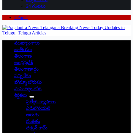
24 గంటలు
EPaper
ముఖ్యాంశాలు
జాతీయం
తెలంగాణ
ఆంధ్రప్రదేశ్
తెలంగాణార్థం
సన్నివేశం
బొమ్మా బొరుసు
సాహిత్యం-శోభ
శీర్షికలు
ప్రత్యేక వ్యాసాలు
ఎడిటోరియల్
అరుగు
సంకేతం
దక్కన్.కామ్