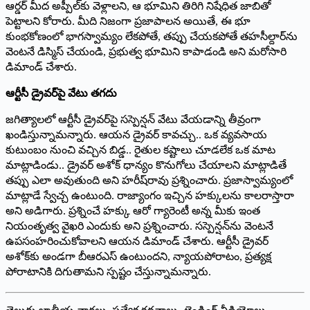
ఆర్డర్ మీద అప్పీల్‌కు వెళ్లాలని, ఆ భూమిని తిరిగి నిషేధిత జాబితో
పెట్టాలని కోరారు. మీది నిజంగా ప్రజాపాలన అయితే, ఈ భూ
కుంభకోణంలో భాగస్వామ్యం లేకపోతే, తప్పు చేయకపోతే తహసీల్దార్‌ను
వెంటనే డిస్మిస్ చేయండి, ప్రభుత్వ భూమిని కాపాడండి అని మరోసారి
డిమాండ్ చేశారు.
ఆర్టీసీ డ్రైవర్‌పై వేటు తగదు
జగిత్యాలలో ఆర్టీసీ డ్రైవర్‌పై సస్పెన్షన్ వేటు వేయడాన్ని తీవ్రంగా
ఖండిస్తున్నామన్నారు. ఆయన డ్రైవర్ కావచ్చు.. ఒక వ్యవసాయ
కుటుంబం నుంచి వచ్చిన బిడ్డ.. రైతుల కష్టాలు చూడలేక ఒక మాట
మాట్లాడిండు.. డ్రైవర్ అశోక్ ధాన్యం కొనుగోలు చేయాలని మాట్లాడితే
తప్పు ఎలా అవుతుంది అని హరీష్‌రావు ప్రశ్నించారు. ప్రజాస్వామ్యంలో
మాట్లాడే స్వేచ్చ ఉంటుంది. రాజ్యాంగం ఇచ్చిన హక్కులను కాలరాస్తారా
అని అడిగారు. ప్రశ్నించే హక్కు ఆరో గ్యారెంటీ అన్న మీకు ఇంత
నియంతృత్వ వైఖరి ఎందుకు అని ప్రశ్నించారు. సస్పెన్షన్‌ను వెంటనే
ఉపసంహరించుకోవాలని ఆయన డిమాండ్ చేశారు. ఆర్టీసీ డ్రైవర్
అశోక్‌కు అండగా బీఆరఎస్ ఉంటుందని, న్యాయపోరాటం, ప్రత్యక్ష
పోరాటానికి దిగుతామని స్పష్టం చేస్తున్నామన్నారు.