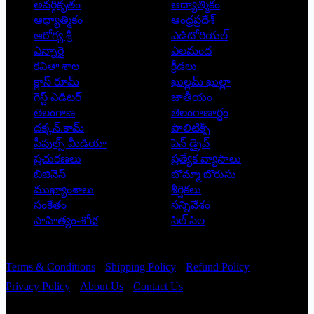
అవర్గీకృతం
ఆద్యాత్మికం
ఆధ్యాత్మికం
ఆంధ్రప్రదేశ్
ఆరోగ్య శ్రీ
ఎడిటోరియల్
ఎన్నారై
ఎలమంద
కవితా శాల
క్రీడలు
క్లాస్ రూమ్
ఖుల్లమ్ ఖుల్లా
గెస్ట్ ఎడిటర్
జాతీయం
తెలంగాణ
తెలంగాణార్థం
దక్కన్.కామ్
పాలిటిక్స్
పీపుల్స్ ‌మీడియా
పెన్ డ్రైవ్
ప్రచురణలు
ప్రత్యేక వ్యాసాలు
బిజినెస్
బొమ్మా బొరుసు
ముఖ్యాంశాలు
శీర్షికలు
సంకేతం
సన్నివేశం
సాహిత్యం-శోభ
సిల్ సిల
Copyright © 2026 - Prajatantra
Terms & Conditions
Shipping Policy
Refund Policy
Privacy Policy
About Us
Contact Us