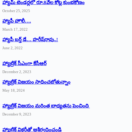
హ్యామ్‌ ‌టెండర్లలో రూ.8వేల కోట్ల కుంభకోణం
October 25, 2025
హ్యాపీ హొలీ….
March 17, 2022
హ్యాపీ బర్త్ ‌డే… హరీష్‌రావు..!
June 2, 2022
హ్యాట్రిక్‌ ‌సీఎంగా కేసీఆర్‌
December 2, 2023
హ్యాట్రిక్‌ విజయం సాధించబోతున్నాం
May 18, 2024
హ్యాట్రిక్ విజయం మరింత బాధ్యతను పెంచింది
December 9, 2023
హ్యాట్రిక్‌ ‌విక్టరీతో ఆశీర్వదించండి