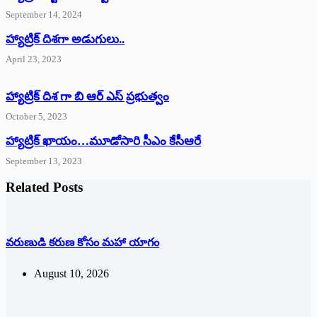
September 14, 2024
‌హ్యాట్రిక్‌ ‌దిశగా అడుగులు..
April 23, 2023
హ్యాట్రిక్ దిశ గా బి ఆర్ ఎస్ ప్రభుత్వం
October 5, 2023
హ్యాట్రిక్‌ ‌ఖాయం…మూడోసారి సీఎం కేసీఆరే
September 13, 2023
Related Posts
వరుణుడి కరుణ కోసం మహా యాగం
August 10, 2026