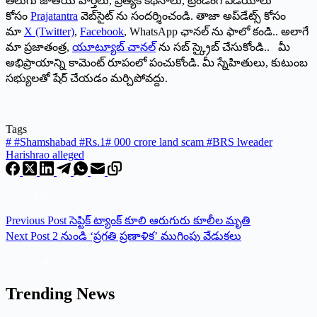
తెలుగు జాతీయ వార్తలు, ప్రత్యేక కథనాలు, ట్రెండింగ్ వీడియోలు
కోసం
Prajatantra
వెబ్‌సైట్ ను సందర్శించండి. తాజా అప్‌డేట్స్ కోసం
మా
X (Twitter)
,
Facebook
, WhatsApp ఛానల్ ను ఫాలో కండి.. అలాగే
మా ప్రజాతంత్ర,
యూట్యూబ్ చానల్
ను సబ్ స్క్రైబ్ చేసుకోండి.. మీ
అభిప్రాయాన్ని కామెంట్ రూపంలో పంచుకోండి. మీ స్నేహితులు, కుటుంబ
సభ్యులతో షేర్ చేయడం మర్చిపోవద్దు.
Tags
#
#Shamshabad #Rs.1
#
000 crore land scam #BRS lweader
Harishrao alleged
Previous
Post
సెప్టిక్ ట్యాంక్ కూలి ఆరుగురు కూలీల మృతి
Next
Post
2 నుండి ‘ప్రగతి ప్రణాళిక’ ముగింపు వేడుకలు
Trending News