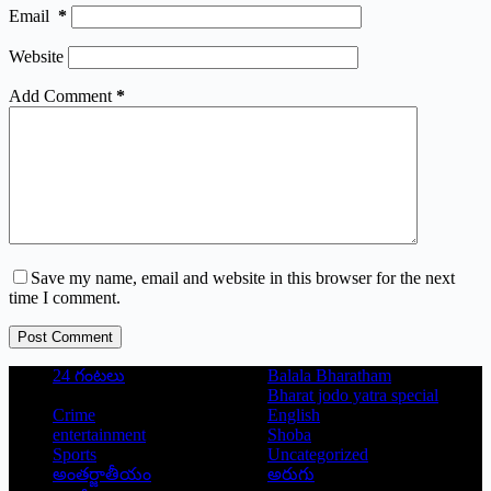
Email
*
Website
Add Comment
*
Save my name, email and website in this browser for the next
time I comment.
Post Comment
24 గంటలు
Balala Bharatham
Bharat jodo yatra special
Crime
English
entertainment
Shoba
Sports
Uncategorized
అంతర్జాతీయం
అరుగు