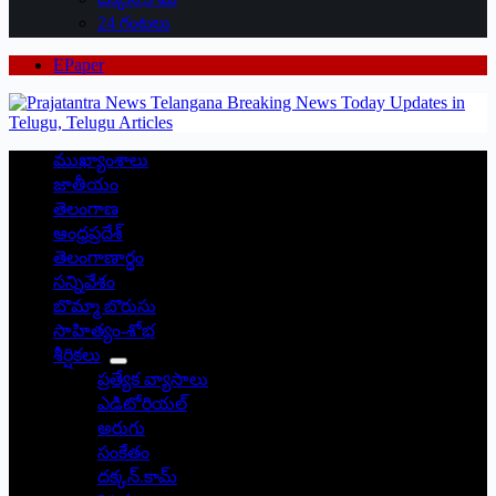
24 గంటలు
EPaper
ముఖ్యాంశాలు
జాతీయం
తెలంగాణ
ఆంధ్రప్రదేశ్
తెలంగాణార్థం
సన్నివేశం
బొమ్మా బొరుసు
సాహిత్యం-శోభ
శీర్షికలు
ప్రత్యేక వ్యాసాలు
ఎడిటోరియల్
అరుగు
సంకేతం
దక్కన్.కామ్