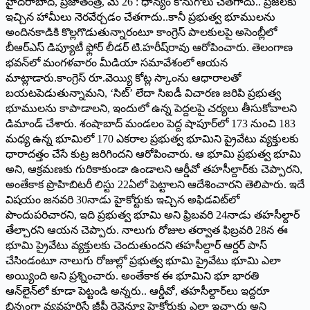
హైదరాబాద్, ప్రజాతంత్ర, మే 26 : ధాన్యం కొనుగోలు చేతగాదు.. ప్రజలకు
ఇచ్చిన హామీలు నెరవేర్చడం చేతగాదు..కానీ ప్రభుత్వ భూములను
అందినకాడికి కొల్లగొడుతున్నారంటూ కాంగ్రెస్ పాలకులపై అసెంబ్లీలో
బీఆర్‌ఎస్ డిప్యూటీ ఫ్లోర్ లీడర్ టి.హరీష్‌రావు ఆరోపించారు. తెలంగాణ
భవన్‌లో మంగళవారం మీడియా సమావేశంలో ఆయన
మాట్లాడారు.కాంగ్రెస్ రూ.వెయ్యి కోట్ల స్కాంను ఆధారాలతో
బయటపెడుతున్నామని, ‘సిట్‌’ లేదా సిఐడీ విచారణ జరిపి ప్రభుత్వ
భూములను కాపాడాలని, ఇందులో ఉన్న పెద్దలపై చర్యలు తీసుకోవాలని
డిమాండ్ చేశారు. శంషాబాద్ మండలం పెద్ద షాపూర్‌లో 173 నుంచి 183
మధ్య ఉన్న భూమిలో 170 ఎకరాల ప్రభుత్వ భూమిని ప్రైవేటు వ్యక్తులకు
ధారాదత్తం చేసే కుట్ర జరిగిందని ఆరోపించారు. ఆ భూమి ప్రభుత్వ భూమి
అని, ఆక్రమణకు గురికాకుండా ఉండాలని ఆర్డీవో తహసీల్దార్‌కు చెప్పారని,
అంతేకాక ప్రొహిబిటరీ లిస్టు 22ఏలో పెట్టాలని ఆదేశించారని తెలిపారు. ఇదే
విషయం జనవరి 30నాడు హైకోర్టుకు ఇచ్చిన అఫిడవిట్‌లో
పొందుపరిచారని, ఇది ప్రభుత్వ భూమి అని ఫ్రిబవరి 24నాడు తహసీల్దార్
తేల్చారని ఆయన చెప్పారు. నాలుగు రోజుల తర్వాత ఫిబ్రవరి 28న ఈ
భూమి ప్రైవేటు వ్యక్తులకు చెందుతుందని తహసీల్దార్ ఆర్డర్ పాస్
చేసిండంటూ నాలుగు రోజుల్లో ప్రభుత్వ భూమి ప్రైవేటు భూమి ఎలా
అయ్యింది అని ప్రశ్నించారు. అంతేకాక ఈ భూమిని భూ భారతి
ఆన్‌లైన్‌లో కూడా పెట్టండి అన్నరు.. ఆర్డీవో, తహసీల్దార్‌లు ఇద్దరూ
భిన్నంగా వ్యవహరిస్తే జీపీ రెవెన్యూ హైకోర్టుకు ఎలా ఇచ్చారు అని