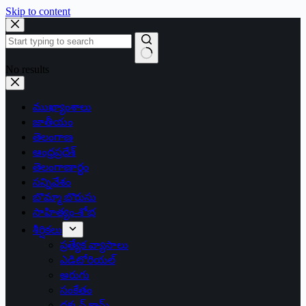
Skip to content
No results
ముఖ్యాంశాలు
జాతీయం
తెలంగాణ
ఆంధ్రప్రదేశ్
తెలంగాణార్థం
సన్నివేశం
బొమ్మా బొరుసు
సాహిత్యం-శోభ
శీర్షికలు
ప్రత్యేక వ్యాసాలు
ఎడిటోరియల్
అరుగు
సంకేతం
దక్కన్.కామ్