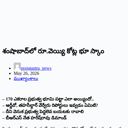
శంషాబాద్‌లో రూ.వెయ్యి కోట్ల భూ స్కాం
prajatantra_news
May 26, 2026
ముఖ్యాంశాలు
– 170 ఎకరాల ప్రభుత్వ భూమి పట్టా ఎలా అయ్యిందో..
– ఆర్డీవో, తహసీల్దార్ వేర్వేరు రిపోర్టులు ఇవ్వడం ఏమిటి?
– దీని వెనుక ప్రభుత్వ పెద్దలెవ బయటకు రావాలి
– బీఆర్‌ఎస్ నేత హరీష్‌రావు డిమాండ్