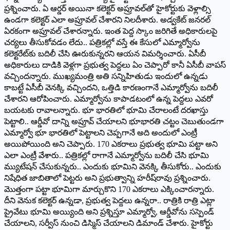
ప్రశ్నించారు. ఏ ఆర్డర్ అయినా కలెక్టర్ అప్రూవల్‌తో హైకోర్టుకు వెళ్లాల్సి
ఉండగా కలెక్టర్ ఎలా అప్రూవల్ చేశారని నిలదీశారు. అడ్వకేట్ జనరల్
ఏరకంగా అప్రూవల్ చేశారన్నారు. ఇంత పెద్ద స్కాం జరిగితే అధికారులపై
చర్యలు తీసుకోవడం లేదు.. పత్రికల్లో వస్తే ఈ కేసులో ఎమ్మార్వోను
కలెక్టరేట్‌కు బదిలీ చేసి ఊరుకున్నరని ఆయన విమర్శించారు. ఏసీబీ
అధికారులు దాడికి వెళ్లగా ప్రభుత్వ పెద్దలు ఏం చెప్పారో కానీ ఏసీబీ వాపస్
వచ్చిందన్నారు. ముఖ్యమంత్రి అతి సన్నిహితుడు ఇందులో ఉన్నడు
కాబట్టే ఏసీబీ వెనక్కి వచ్చిందని, ఒత్తిడి కారణంగానే ఎమ్మార్వోను బదిలీ
చేశారని ఆరోపించారు. ఎమ్మార్వోను కాపాడటంలో ఉన్న పెద్దలు ఎవరో
బయటకు రావాలన్నారు. భూ భారతిలో భూమి చేరాలంటే దరఖాస్తు
పెట్టాలి.. ఆర్డీవో దాన్ని అప్రూవ్ చేయాలని భూభారతి చట్టం చెబుతుండగా
ఎమ్మార్వో భూ భారతిలో పెట్టాలని చెప్పగానే అది అందులో ఎంట్రీ
అయిపోయింది అని చెప్పారు. 170 ఎకరాలు ప్రభుత్వ భూమి పట్టా అని
ఎలా ఎంట్రీ వేశారు.. పత్రికల్లో రాగానే ఎమ్మార్వోను బదిలీ చేసి భూమి
మ్యుటేషన్ చేసుకున్నరు.. ఎందుకు భూమిని వెనక్కి తీసుకోరు.. ఎందుకు
నిషేధిత జాబితాలో పెట్టరు అని ప్రభుత్వాన్ని హరీష్‌రావు ప్రశ్నించారు.
మొత్తంగా పట్టా భూమిగా మార్చుకొని 170 ఎకరాలు ఎక్కించారన్నారు.
దీని వెనుక కలెక్టర్ ఉన్నడా, ప్రభుత్వ పెద్దలు ఉన్నరా.. రాత్రికి రాత్రి ఎట్లా
ప్రైవేటు భూమి అయ్యింది అని ప్రశ్నిస్తూ ఎమ్మార్వో, ఆర్డీవోను సస్పెండ్
చేయాలని, సర్వీస్ నుంచి డిస్మిస్ చేయాలని డిమాండ్ చేశారు. హైకోర్టు