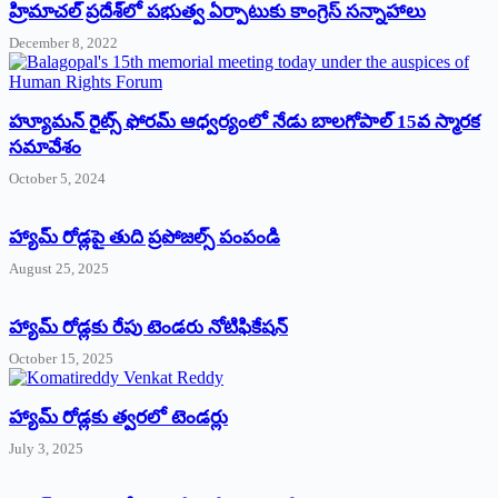
‌హ్రిమాచల్‌ ‌ప్రదేశ్‌లో పభుత్వ ఏర్పాటుకు కాంగ్రెస్‌ ‌సన్నాహాలు
December 8, 2022
హ్యూమన్‌ రైట్స్‌ ఫోరమ్‌ ఆధ్వర్యంలో నేడు బాలగోపాల్‌ 15వ స్మారక
సమావేశం
October 5, 2024
హ్యామ్‌ రోడ్లపై తుది ప్రపోజల్స్‌ పంపండి
August 25, 2025
హ్యామ్‌ రోడ్లకు రేపు టెండరు నోటిఫికేషన్‌
October 15, 2025
హ్యామ్‌ రోడ్లకు త్వరలో టెండర్లు
July 3, 2025