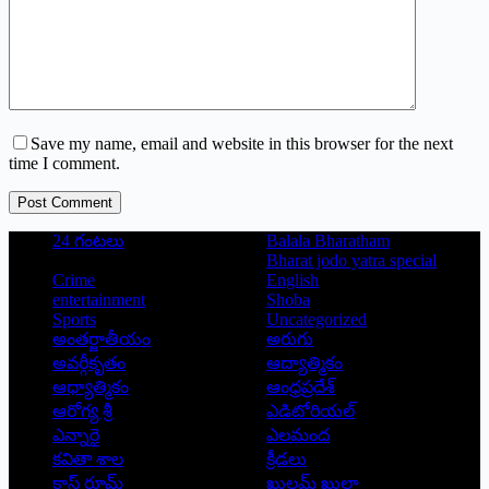
Save my name, email and website in this browser for the next
time I comment.
Post Comment
24 గంటలు
Balala Bharatham
Bharat jodo yatra special
Crime
English
entertainment
Shoba
Sports
Uncategorized
అంతర్జాతీయం
అరుగు
అవర్గీకృతం
ఆద్యాత్మికం
ఆధ్యాత్మికం
ఆంధ్రప్రదేశ్
ఆరోగ్య శ్రీ
ఎడిటోరియల్
ఎన్నారై
ఎలమంద
కవితా శాల
క్రీడలు
క్లాస్ రూమ్
ఖుల్లమ్ ఖుల్లా