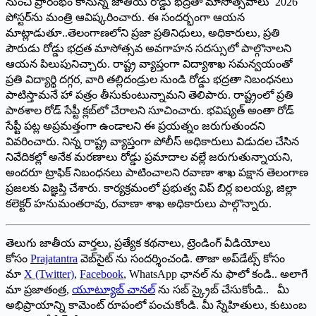
నుంచి ప్రారంభం కానున్న జాతీయ రోడ్డు భద్రతా మాసోత్సవాలు 2026
పోస్టర్‌ను మంత్రి ఆవిష్కరించారు. ఈ సందర్భంగా ఆయన
మాట్లాడుతూ..తెలంగాణలోని ప్రజా ప్రతినిధులు, అధికారులు, ప్రతి
పౌరుడు రోడ్డు భద్రత మాసోత్సవ అవగాహన సదస్సులో పాల్గొనాలని
ఆయన పిలుపునిచ్చారు. రాష్ట్ర వ్యాప్తంగా విద్యాశాఖ సమన్వయంతో
ప్రతి విద్యార్థి దగ్గర, వారి తల్లిదండ్రుల నుండి రోడ్డు భద్రతా నిబంధనలు
పాటిస్తామనే హా పత్రం తీసుకుంటున్నామని తెలిపారు. రాష్ట్రంలో ప్రతి
పాఠశాల రోడ్‌ ‌సేప్టీ క్లబ్‌లో చేరాలని సూచించారు. భవిష్యత్‌ అం‌తా రోడ్‌
‌సేప్టీ పట్ల అప్రమత్తంగా ఉండాలని ఈ ప్రయత్నం జరుగుతుందని
వివరించారు. నిన్న రాష్ట్ర వ్యాప్తంగా పోలీస్‌ అధికారులు విడుదల చేసిన
నివేదికల్లో అనేక మరణాలు రోడ్డు ప్రమాదాల వల్లే జరుగుతున్నాయని,
అందరూ ట్రాఫిక్‌ ‌నిబంధనలు పాటించాలని రవాణా శాఖ పక్షాన తెలంగాణ
ప్రజలకు విజ్ఞప్తి చేశారు. కార్యక్రమంలో ప్రభుత్వ విప్‌ ‌బిర్ల ఐలయ్య, జిల్లా
కలెక్టర్‌ ‌హనుమంతరావు, రవాణా శాఖ అధికారులు పాల్గొన్నారు.
తెలుగు జాతీయ వార్తలు, ప్రత్యేక కథనాలు, ట్రెండింగ్ వీడియోలు
కోసం
Prajatantra
వెబ్‌సైట్ ను సందర్శించండి. తాజా అప్‌డేట్స్ కోసం
మా
X (Twitter)
,
Facebook
, WhatsApp ఛానల్ ను ఫాలో కండి.. అలాగే
మా ప్రజాతంత్ర,
యూట్యూబ్ చానల్
ను సబ్ స్క్రైబ్ చేసుకోండి.. మీ
అభిప్రాయాన్ని కామెంట్ రూపంలో పంచుకోండి. మీ స్నేహితులు, కుటుంబ