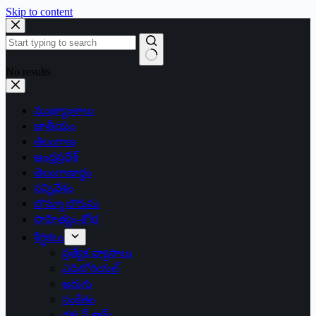
Skip to content
No results
ముఖ్యాంశాలు
జాతీయం
తెలంగాణ
ఆంధ్రప్రదేశ్
తెలంగాణార్థం
సన్నివేశం
బొమ్మా బొరుసు
సాహిత్యం-శోభ
శీర్షికలు
ప్రత్యేక వ్యాసాలు
ఎడిటోరియల్
అరుగు
సంకేతం
దక్కన్.కామ్