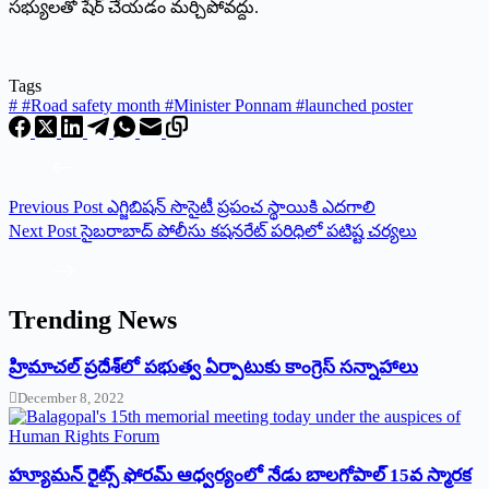
సభ్యులతో షేర్ చేయడం మర్చిపోవద్దు.
Tags
#
#Road safety month #Minister Ponnam #launched poster
Previous
Post
ఎగ్జిబిషన్ సొసైటీ ప్రపంచ స్థాయికి ఎదగాలి
Next
Post
సైబరాబాద్‌ ‌పోలీసు కషనరేట్‌ ‌పరిధిలో పటిష్ట చర్యలు
Trending News
‌హ్రిమాచల్‌ ‌ప్రదేశ్‌లో పభుత్వ ఏర్పాటుకు కాంగ్రెస్‌ ‌సన్నాహాలు
December 8, 2022
హ్యూమన్‌ రైట్స్‌ ఫోరమ్‌ ఆధ్వర్యంలో నేడు బాలగోపాల్‌ 15వ స్మారక