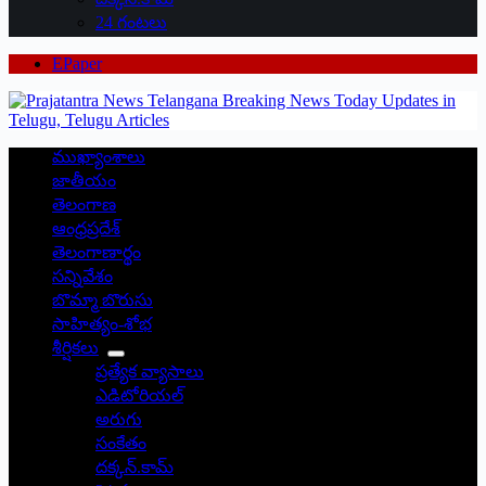
24 గంటలు
EPaper
ముఖ్యాంశాలు
జాతీయం
తెలంగాణ
ఆంధ్రప్రదేశ్
తెలంగాణార్థం
సన్నివేశం
బొమ్మా బొరుసు
సాహిత్యం-శోభ
శీర్షికలు
ప్రత్యేక వ్యాసాలు
ఎడిటోరియల్
అరుగు
సంకేతం
దక్కన్.కామ్