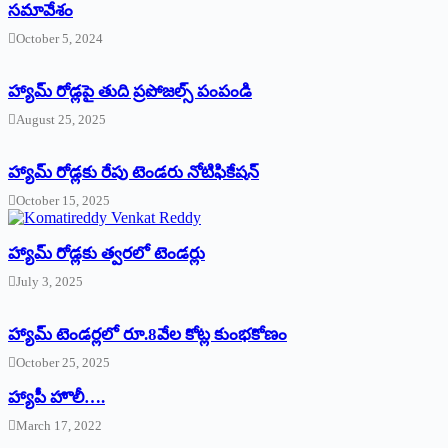
సమావేశం
October 5, 2024
హ్యామ్‌ రోడ్లపై తుది ప్రపోజల్స్‌ పంపండి
August 25, 2025
హ్యామ్‌ రోడ్లకు రేపు టెండరు నోటిఫికేషన్‌
October 15, 2025
హ్యామ్‌ రోడ్లకు త్వరలో టెండర్లు
July 3, 2025
హ్యామ్‌ ‌టెండర్లలో రూ.8వేల కోట్ల కుంభకోణం
October 25, 2025
హ్యాపీ హొలీ….
March 17, 2022