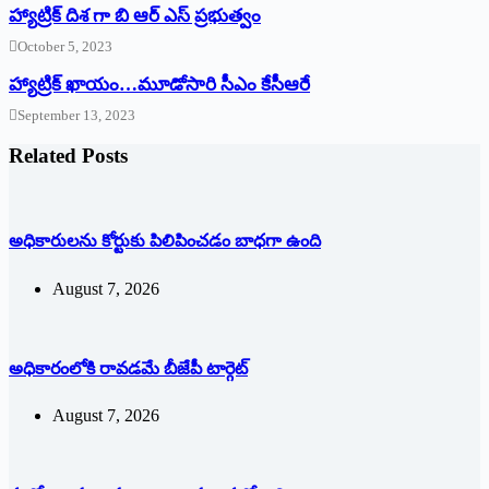
హ్యాట్రిక్ దిశ గా బి ఆర్ ఎస్ ప్రభుత్వం
October 5, 2023
హ్యాట్రిక్‌ ‌ఖాయం…మూడోసారి సీఎం కేసీఆరే
September 13, 2023
Related Posts
అధికారులను కోర్టుకు పిలిపించడం బాధగా ఉంది
August 7, 2026
అధికారంలోకి రావడమే బీజేపీ టార్గెట్‌
August 7, 2026