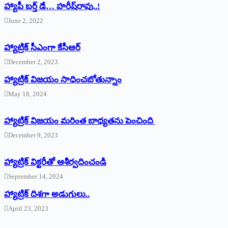
హ్యాపీ బర్త్ ‌డే… హరీష్‌రావు..!
June 2, 2022
హ్యాట్రిక్‌ ‌సీఎంగా కేసీఆర్‌
December 2, 2023
హ్యాట్రిక్‌ విజయం సాధించబోతున్నాం
May 18, 2024
హ్యాట్రిక్ విజయం మరింత బాధ్యతను పెంచింది
December 9, 2023
హ్యాట్రిక్‌ ‌విక్టరీతో ఆశీర్వదించండి
September 14, 2024
‌హ్యాట్రిక్‌ ‌దిశగా అడుగులు..
April 23, 2023