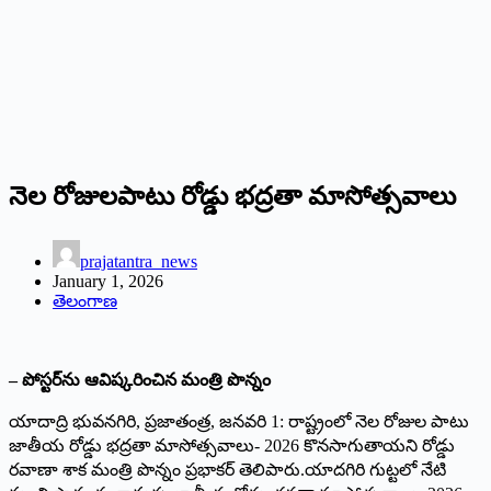
నెల రోజులపాటు రోడ్డు భద్రతా మాసోత్సవాలు
prajatantra_news
January 1, 2026
తెలంగాణ
– పోస్టర్‌ను ఆవిష్కరించిన మంత్రి పొన్నం
‌యాదాద్రి భువనగిరి, ప్రజాతంత్ర, జనవరి 1: రాష్ట్రంలో నెల రోజుల పాటు
జాతీయ రోడ్డు భద్రతా మాసోత్సవాలు- 2026 కొనసాగుతాయని రోడ్డు
రవాణా శాక మంత్రి పొన్నం ప్రభాకర్‌ ‌తెలిపారు.యాదగిరి గుట్టలో నేటి