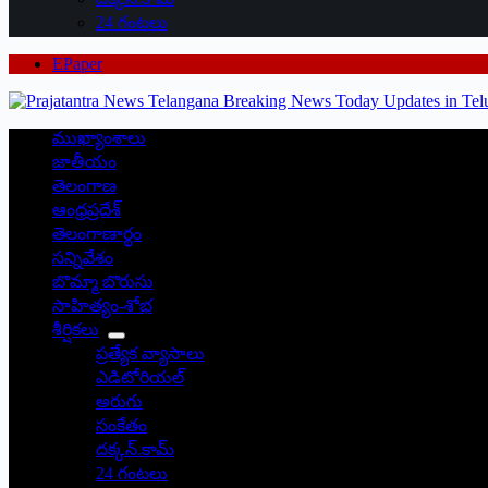
24 గంటలు
EPaper
ముఖ్యాంశాలు
జాతీయం
తెలంగాణ
ఆంధ్రప్రదేశ్
తెలంగాణార్థం
సన్నివేశం
బొమ్మా బొరుసు
సాహిత్యం-శోభ
శీర్షికలు
ప్రత్యేక వ్యాసాలు
ఎడిటోరియల్
అరుగు
సంకేతం
దక్కన్.కామ్
24 గంటలు