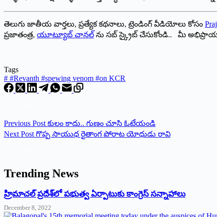
తెలుగు జాతీయ వార్తలు, ప్రత్యేక కథనాలు, ట్రెండింగ్ వీడియోలు కోసం
Praj
ప్రజాతంత్ర,
యూట్యూబ్ చానల్
ను సబ్ స్క్రైబ్ చేసుకోండి.. మీ అభిప్ర
Tags
#
#Revanth #spewing venom #on KCR
Previous
Post
కులం కాదు.. గుణం చూసి ఓటేయండి
Next
Post
గొప్ప సాయుధ రైతాంగ పోరాట యోధుడు రావి
Trending News
‌హ్రిమాచల్‌ ‌ప్రదేశ్‌లో పభుత్వ ఏర్పాటుకు కాంగ్రెస్‌ ‌సన్నాహాలు
December 8, 2022