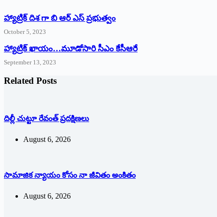
హ్యాట్రిక్ దిశ గా బి ఆర్ ఎస్ ప్రభుత్వం
October 5, 2023
హ్యాట్రిక్‌ ‌ఖాయం…మూడోసారి సీఎం కేసీఆరే
September 13, 2023
Related Posts
దిల్లీ చుట్టూ రేవంత్ ప్ర‌ద‌క్షిణ‌లు
August 6, 2026
సామాజిక న్యాయం కోసం నా జీవితం అంకితం
August 6, 2026