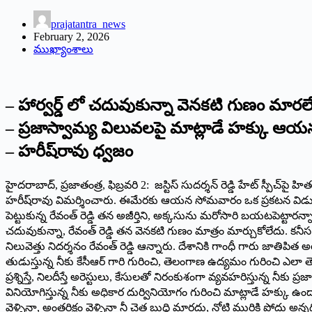
prajatantra_news
February 2, 2026
ముఖ్యాంశాలు
– హార్వ‌ర్డ్ లో చ‌దువుకున్నా వెన‌క‌టి గుణం మార‌ల
– ప్ర‌జాస్వామ్య విలువ‌ల‌పై మాట్లాడే హ‌క్కు ఆయ‌
– హ‌రీష్‌రావు ధ్వ‌జం
హైద‌రాబాద్‌, ప్ర‌జాతంత్ర‌, ఫిబ్ర‌వ‌రి 2: జస్టిస్ సుదర్శన్ రెడ్డి హేట్ 
హ‌రీష్‌రావు విమ‌ర్శించారు. ఈమేర‌కు ఆయ‌న సోమ‌వారం ఒక ప్ర‌క‌ట‌న విడుద‌
పెట్టుకున్న రేవంత్ రెడ్డి తన అజీర్తిని, అక్కసును మరోసారి బయటపెట్టారన్న
చదువుకున్నా, రేవంత్ రెడ్డి తన వెనకటి గుణం మాత్రం మార్చుకోలేదు. కనీస
నిలువెత్తు నిదర్శనం రేవంత్ రెడ్డి ఆన్నారు. దేశానికి గాంధీ గారు జాతిపి
తుడుస్తున్న నీకు కేసీఆర్ గారి గురించి, తెలంగాణ ఉద్యమం గురించి ఎలా తెల
ప్రశ్నిస్తే, నిలదీస్తే అరెస్టులు, కేసులతో నిరంకుశంగా వ్యవహరిస్తున్న నీ
వినియోగిస్తున్న నీకు అధికార దుర్వినియోగం గురించి మాట్లాడే హక్కు ఉందా
వెళ్ళినా, అంతరిక్షం వెళ్ళినా నీ చెత్త బుద్ధి మారదు, నోటి మురికి పోదు అన్న