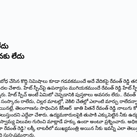
ేదు
న‌కు లేదు
స్పీచ్‌పై హితబోధ చేసిన కొద్ది నిమిషాలు కూడా గడవకముందే అదే వేదికపై రేవంత్ 
ల చేశారు. హేట్ స్పీచ్‌పై ఉపన్యాసం ముగియకముందే రేవంత్ రెడ్డి హేట్ స్పీచ
ారు. హేట్ స్పీచ్ అంటే ఏమిటో చెప్పడానికి పుస్తకాలు అవసరం లేదు.. రేవంత్ రె
 సంస్కారం రాలేదు, చిల్లర మాటల్లో, వెకిలి చేతల్లో ఎలాంటి మార్పు రాలేదన
త అయినట్లే, తెలంగాణను సాధించిన కేసీఆర్ జాతి పితనే రేవంత్ రెడ్డి నాలుగు క
ుస్తుంద‌ని ఎద్దేవా చేశారు. ఉద్యమకారులపైకి తుపాకి ఎక్కుపెట్టిన నీకు ఉద్య
కు ప్రజాస్వామ్య విలువల గురించి మాట్లాడే హక్కు ఉందా అంటూ ప్ర‌శ్నించారు. అధ
 రేవంత్ రెడ్డి? లక్కీ లాటరీలో ముఖ్యమంత్రి అయిన నీకు ఇవన్నీ ఎలా తెలుస్
ది సుస్పష్టమ‌న్నారు.