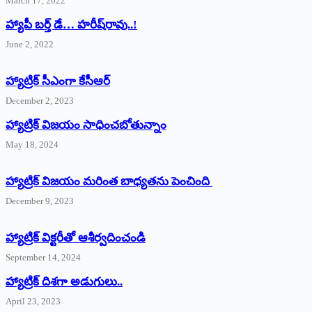
March 17, 2022
హ్యాపీ బర్త్ ‌డే… హరీష్‌రావు..!
June 2, 2022
హ్యాట్రిక్‌ ‌సీఎంగా కేసీఆర్‌
December 2, 2023
హ్యాట్రిక్‌ విజయం సాధించబోతున్నాం
May 18, 2024
హ్యాట్రిక్ విజయం మరింత బాధ్యతను పెంచింది
December 9, 2023
హ్యాట్రిక్‌ ‌విక్టరీతో ఆశీర్వదించండి
September 14, 2024
‌హ్యాట్రిక్‌ ‌దిశగా అడుగులు..
April 23, 2023