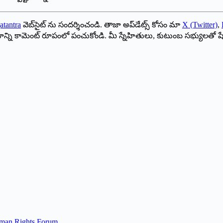
atantra
వెబ్‌సైట్ ను సందర్శించండి. తాజా అప్‌డేట్స్ కోసం మా
X (Twitter)
,
ాయాన్ని కామెంట్ రూపంలో పంచుకోండి. మీ స్నేహితులు, కుటుంబ సభ్యులతో ష