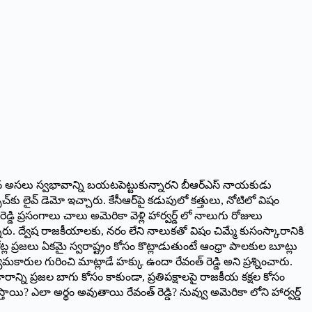
రెడ్డి తన అసలు స్వభావాన్ని బయటపెట్టుకున్నారని బీఆర్ఎస్ నాయ‌కుడు
్‌కు లైవ్ డెమో ఇచ్చారు. కేసీఆర్‌పై కడుపులో కత్తులు, నోటిలో విషం
డ్డి ప్రసంగాలు చాలు అమెరికా వెళ్లి హార్వర్డ్ లో నాలుగు రోజులు
్నారు. ద్వేష రాజకీయాలకు, నరం లేని నాలుకతో విషం చిమ్మే కుసంస్కారానికి
ోట్ల ప్రజలు ఏకమై స్వరాష్ట్రం కోసం కొట్లాడుతుంటే ఆంధ్రా పాలకుల బూట్లు
మకారుల గురించి మాట్లాడే హక్కు ఉందా రేవంత్ రెడ్డి అని ప్ర‌శ్నించారు.
ికారాన్ని ప్రజల బాగు కోసం కాకుండా, ప్రతిపక్షాలపై రాజకీయ కక్షల కోసం
తాయి? ఎలా అర్థం అవుతాయి రేవంత్ రెడ్డి? నువ్వు అమెరికా లోని హార్వర్డ్