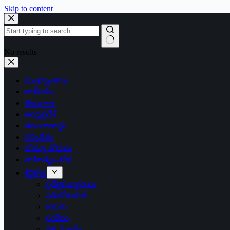
Skip to content
No results
ముఖ్యాంశాలు
జాతీయం
తెలంగాణ
ఆంధ్రప్రదేశ్
తెలంగాణార్థం
సన్నివేశం
బొమ్మా బొరుసు
సాహిత్యం-శోభ
శీర్షికలు
ప్రత్యేక వ్యాసాలు
ఎడిటోరియల్
అరుగు
సంకేతం
దక్కన్.కామ్