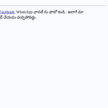
Facebook
, WhatsApp ఛానల్ ను ఫాలో కండి.. అలాగే మా
ేర్ చేయడం మర్చిపోవద్దు.