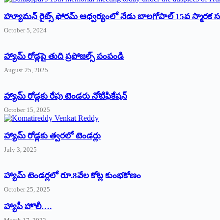
హ్యూమన్‌ రైట్స్‌ ఫోరమ్‌ ఆధ్వర్యంలో నేడు బాలగోపాల్‌ 15వ స్మారక
October 5, 2024
హ్యామ్‌ రోడ్లపై తుది ప్రపోజల్స్‌ పంపండి
August 25, 2025
హ్యామ్‌ రోడ్లకు రేపు టెండరు నోటిఫికేషన్‌
October 15, 2025
హ్యామ్‌ రోడ్లకు త్వరలో టెండర్లు
July 3, 2025
హ్యామ్‌ ‌టెండర్లలో రూ.8వేల కోట్ల కుంభకోణం
October 25, 2025
హ్యాపీ హొలీ….