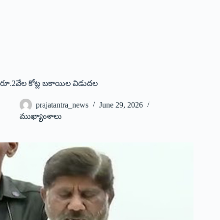
రూ.2వేల కోట్ల బ‌కాయిల విడుద‌ల‌
prajatantra_news
June 29, 2026
ముఖ్యాంశాలు