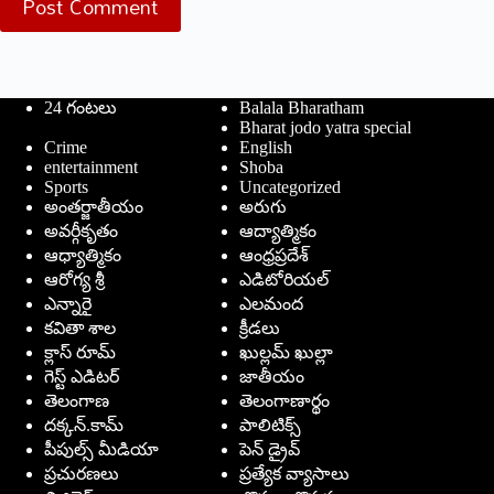
Post Comment
24 గంటలు
Balala Bharatham
Bharat jodo yatra special
Crime
English
entertainment
Shoba
Sports
Uncategorized
అంతర్జాతీయం
అరుగు
అవర్గీకృతం
ఆద్యాత్మికం
ఆధ్యాత్మికం
ఆంధ్రప్రదేశ్
ఆరోగ్య శ్రీ
ఎడిటోరియల్
ఎన్నారై
ఎలమంద
కవితా శాల
క్రీడలు
క్లాస్ రూమ్
ఖుల్లమ్ ఖుల్లా
గెస్ట్ ఎడిటర్
జాతీయం
తెలంగాణ
తెలంగాణార్థం
దక్కన్.కామ్
పాలిటిక్స్
పీపుల్స్ ‌మీడియా
పెన్ డ్రైవ్
ప్రచురణలు
ప్రత్యేక వ్యాసాలు