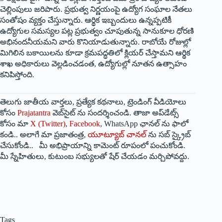
చెల్లింపులు జరిపారు. ప్రభుత్వ నిర్ణయంపై ఉద్యోగ సంఘాల నేతలు
సంతోషం వ్యక్తం చేస్తున్నారు. ఆర్థిక ఇబ్బందులు ఉన్నప్పటికీ
ఉద్యోగుల సమస్యల పట్ల ప్రభుత్వం చూపుతున్న సానుకూల ధోరణి
అభినందనీయమని వారు కొనియాడుతున్నారు. రాబోయే రోజుల్లో
మిగిలిన బకాయిలను కూడా క్రమపద్ధతిలో క్లియర్ చేస్తామని ఆర్థిక
శాఖ అధికారులు వెల్లడించడంత, ఉద్యోగుల్లో నూతన ఉత్సాహం
కనిపిస్తోంది.
తెలుగు జాతీయ వార్తలు, ప్రత్యేక కథనాలు, ట్రెండింగ్ వీడియోలు
కోసం
Prajatantra
వెబ్‌సైట్ ను సందర్శించండి. తాజా అప్‌డేట్స్
కోసం మా
X (Twitter)
,
Facebook
, WhatsApp ఛానల్ ను ఫాలో
కండి.. అలాగే మా ప్రజాతంత్ర,
యూట్యూబ్ చానల్
ను సబ్ స్క్రైబ్
చేసుకోండి.. మీ అభిప్రాయాన్ని కామెంట్ రూపంలో పంచుకోండి.
మీ స్నేహితులు, కుటుంబ సభ్యులతో షేర్ చేయడం మర్చిపోవద్దు.
Tags