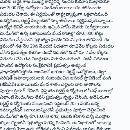
మేరకు ఆర్థిక శాఖ ముఖ్య కార్యదర్శి సందీప్ కుమార్ సుల్తానియా
రూ.2000 కోట్ల ఉద్యోగుల పెండింగ్ బ‌కాయిల‌ను సోమవారం
విడుదల చేశారు. ఈ నిర్ణయంతో రాష్ట్రవ్యాప్తంగా లక్షలాదిమంది
ఉద్యోగులు, రిటైర్డ్ సిబ్బందిలో హర్షాతిరేకాలు వ్యక్తమవుతున్నాయి.
ఉద్యోగ జేఏసీ నాయకులకు ఇచ్చిన హామీ మేరకు సుదీర్ఘకాలంగా
పెండింగ్‌లో ఉన్న బకాయిలను వంద‌ రోజుల్లో రూ.6,000 కోట్లు
విడుదల చేస్తామని ప్రభుత్వం ప్రకటించిన విషయం తెలిసిందే. ఈ
క్రమంలో గత నెల 29న మొదటి విడతగా రూ.2వేల కోట్లను విడుదల
చేసిన ప్రభుత్వం ఈరోజు రెండో విడతలో మరో రూ.2 వేల కోట్లను
విడుదల చేసి తన నిబద్ధతను నిరూపించుకుంది. పదవీ విరమణ
పొందిన ఉద్యోగుల సంక్షేమానికి ప్రభుత్వం అత్యంత
ప్రాధాన్యతనిస్తోంది. అందులో భాగంగా రిటైర్డ్ ఉద్యోగులు, జిల్లా
పరిషత్ ఉపాధ్యాయులకు సంబంధించిన జనరల్ ప్రావిడెంట్ ఫండ్
(జీపీఎఫ్‌) బకాయిలను వంద శాతం చెల్లించి వారి ఖాతాలను
పూర్తిగా క్లియర్ చేసింది. ప్రస్తుతం రిటైర్డ్ ఉద్యోగుల జీపీఎఫ్‌ ఖాతాల్లో
ఎలాంటి పెండింగ్‌లు లేవని ప్రభుత్వం స్పష్టం చేసింది. అదేవిధంగా
రిటైర్డ్ ఉద్యోగులకు సంబంధించి సెప్టెంబర్ 2025 వరకు ఉన్న
కమ్యూటేషన్ బకాయిలన్నింటినీ ప్రభుత్వం పూర్తిగా చెల్లించింది.
పెండింగ్‌లో ఉన్న రూ.10,000 లోపు విలువ కలిగిన చిన్న మొత్తాల
బిల్లులన్నింటినీ ప్రభుత్వం పరిష్కరించింది. ఈ విభాగంలో దాదాపు
5 లక్షలకు పైగా ఉన్న టోకెన్లను గుర్తించి ఏమాత్రం జాప్యం లేకుండా