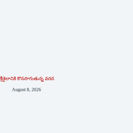
శ్రీశైలానికి కొనసాగుతున్న వరద
August 8, 2026