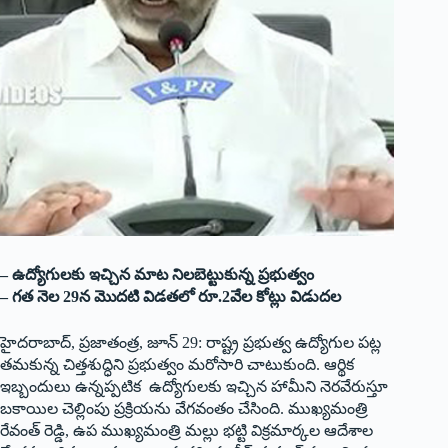
– ఉద్యోగుల‌కు ఇచ్చిన మాట నిల‌బెట్టుకున్న ప్ర‌భుత్వం
– గ‌త నెల 29న మొద‌టి విడ‌త‌లో రూ.2వేల కోట్లు విడుద‌ల
హైద‌రాబాద్‌, ప్ర‌జాతంత్ర‌, జూన్ 29: రాష్ట్ర ప్రభుత్వ ఉద్యోగుల పట్ల
తమకున్న చిత్తశుద్ధిని ప్రభుత్వం మరోసారి చాటుకుంది. ఆర్థిక
ఇబ్బందులు ఉన్నప్పటిక ఉద్యోగులకు ఇచ్చిన హామీని నెరవేరుస్తూ
బకాయిల చెల్లింపు ప్రక్రియను వేగవంతం చేసింది. ముఖ్యమంత్రి
రేవంత్ రెడ్డి, ఉప ముఖ్యమంత్రి మల్లు భట్టి విక్రమార్కల ఆదేశాల