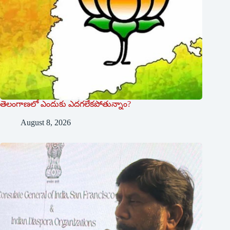
తెలంగాణలో ఎందుకు ఎదగలేకపోతున్నాం?
August 8, 2026