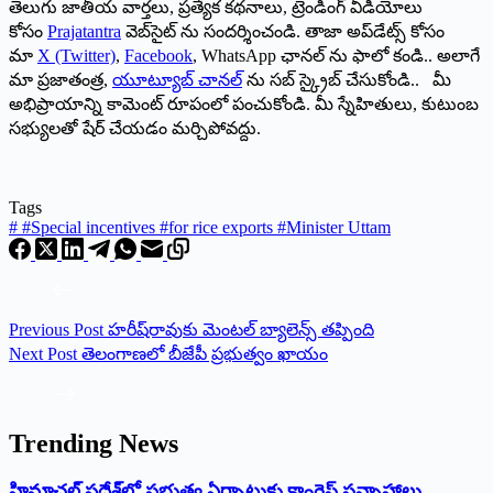
తెలుగు జాతీయ వార్తలు, ప్రత్యేక కథనాలు, ట్రెండింగ్ వీడియోలు
కోసం
Prajatantra
వెబ్‌సైట్ ను సందర్శించండి. తాజా అప్‌డేట్స్ కోసం
మా
X (Twitter)
,
Facebook
, WhatsApp ఛానల్ ను ఫాలో కండి.. అలాగే
మా ప్రజాతంత్ర,
యూట్యూబ్ చానల్
ను సబ్ స్క్రైబ్ చేసుకోండి.. మీ
అభిప్రాయాన్ని కామెంట్ రూపంలో పంచుకోండి. మీ స్నేహితులు, కుటుంబ
సభ్యులతో షేర్ చేయడం మర్చిపోవద్దు.
Tags
#
#Special incentives #for rice exports #Minister Uttam
Previous
Post
హరీష్‌రావుకు మెంటల్ బ్యాలెన్స్ తప్పింది
Next
Post
తెలంగాణలో బీజేపీ ప్రభుత్వం ఖాయం
Trending News
‌హ్రిమాచల్‌ ‌ప్రదేశ్‌లో పభుత్వ ఏర్పాటుకు కాంగ్రెస్‌ ‌సన్నాహాలు