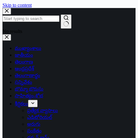
Skip to content
No results
ముఖ్యాంశాలు
జాతీయం
తెలంగాణ
ఆంధ్రప్రదేశ్
తెలంగాణార్థం
సన్నివేశం
బొమ్మా బొరుసు
సాహిత్యం-శోభ
శీర్షికలు
ప్రత్యేక వ్యాసాలు
ఎడిటోరియల్
అరుగు
సంకేతం
దక్కన్.కామ్