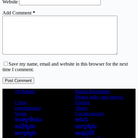
Website
Add Comment
*
Save my name, email and website in this browser for the next
time I comment.
Post Comment
24 గంటలు
Balala Bharatham
Bharat jodo yatra special
Crime
English
entertainment
Shoba
Sports
Uncategorized
అంతర్జాతీయం
అరుగు
అవర్గీకృతం
ఆద్యాత్మికం
ఆధ్యాత్మికం
ఆంధ్రప్రదేశ్