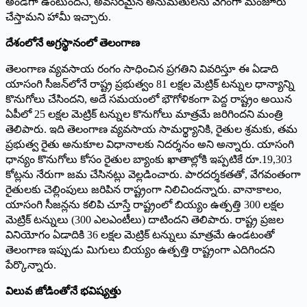
అండగా ఉంటుందని, అవసరమైన అనుమతులను వేగంగా మంజూరు
చేస్తామని హామీ ఇచ్చారు.
దేశంలోనే అగ్రస్థానంలో తెలంగాణ
తెలంగాణ వ్యవసాయ రంగం సాధించిన ప్రగతిని వివరిస్తూ ఈ ఏడాది
యాసంగి సీజన్‌లోనే రాష్ట్ర ప్రభుత్వం 81 లక్షల మెట్రిక్ టన్నుల ధాన్యాన్ని
కొనుగోలు చేసిందని, అదే సమయంలో భౌగోళికంగా పెద్ద రాష్ట్రం అయిన
ఏపీలో 25 లక్షల మెట్రిక్ టన్నుల కొనుగోలు మాత్రమే జరిగిందని మంత్రి
తెలిపారు. ఇది తెలంగాణ వ్యవసాయ సామర్థ్యానికి, రైతుల శ్రమకు, తమ
ప్రభుత్వ రైతు అనుకూల విధానాలకు నిదర్శనం అని అన్నారు. యాసంగి
ధాన్యం కొనుగోలు కోసం రైతుల బ్యాంకు ఖాతాల్లోకి ఇప్పటికే రూ.19,303
కోట్లను నేరుగా జమ చేసినట్లు వెల్లడించారు. పారదర్శకతతో, వేగవంతంగా
రైతులకు చెల్లింపులు జరిపిన రాష్ట్రంగా నిలిచిందన్నారు. వానాకాలం,
యాసంగి సీజన్లను కలిపి చూస్తే రాష్ట్రంలో బియ్యం ఉత్పత్తి 300 లక్షల
మెట్రిక్ టన్నులు (300 ఎలఎంటీలు) దాటిందని తెలిపారు. రాష్ట్ర ప్రజల
వినియోగం ఏడాదికి 36 లక్షల మెట్రిక్ టన్నులు మాత్రమే ఉండటంతో
తెలంగాణ ఇప్పుడు మిగులు బియ్యం ఉత్పత్తి రాష్ట్రంగా ఎదిగిందని
పేర్కొన్నారు.
విలువ జోడింతోనే భవిష్యత్తు