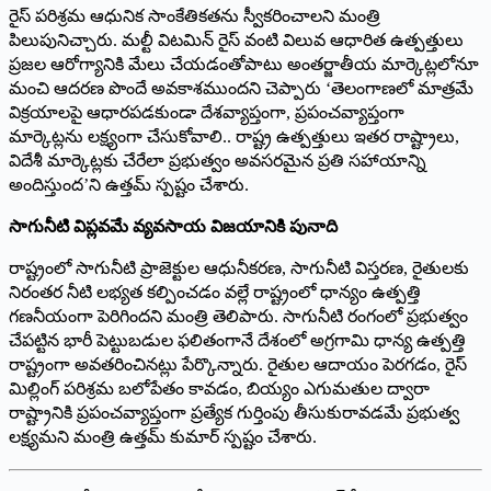
రైస్ పరిశ్రమ ఆధునిక సాంకేతికతను స్వీకరించాలని మంత్రి
పిలుపునిచ్చారు. మల్టీ విటమిన్ రైస్ వంటి విలువ ఆధారిత ఉత్పత్తులు
ప్రజల ఆరోగ్యానికి మేలు చేయడంతోపాటు అంతర్జాతీయ మార్కెట్లలోనూ
మంచి ఆదరణ పొందే అవకాశముందని చెప్పారు ‘తెలంగాణలో మాత్రమే
విక్రయాలపై ఆధారపడకుండా దేశవ్యాప్తంగా, ప్రపంచవ్యాప్తంగా
మార్కెట్లను లక్ష్యంగా చేసుకోవాలి.. రాష్ట్ర ఉత్పత్తులు ఇతర రాష్ట్రాలు,
విదేశీ మార్కెట్లకు చేరేలా ప్రభుత్వం అవసరమైన ప్రతి సహాయాన్ని
అందిస్తుంద’ని ఉత్తమ్ స్పష్టం చేశారు.
సాగునీటి విప్లవమే వ్యవసాయ విజయానికి పునాది
రాష్ట్రంలో సాగునీటి ప్రాజెక్టుల ఆధునీకరణ, సాగునీటి విస్తరణ, రైతులకు
నిరంతర నీటి లభ్యత కల్పించడం వల్లే రాష్ట్రంలో ధాన్యం ఉత్పత్తి
గణనీయంగా పెరిగిందని మంత్రి తెలిపారు. సాగునీటి రంగంలో ప్రభుత్వం
చేపట్టిన భారీ పెట్టుబడుల ఫలితంగానే దేశంలో అగ్రగామి ధాన్య ఉత్పత్తి
రాష్ట్రంగా అవతరించినట్లు పేర్కొన్నారు. రైతుల ఆదాయం పెరగడం, రైస్
మిల్లింగ్ పరిశ్రమ బలోపేతం కావడం, బియ్యం ఎగుమతుల ద్వారా
రాష్ట్రానికి ప్రపంచవ్యాప్తంగా ప్రత్యేక గుర్తింపు తీసుకురావడమే ప్రభుత్వ
లక్ష్యమని మంత్రి ఉత్తమ్ కుమార్ స్పష్టం చేశారు.