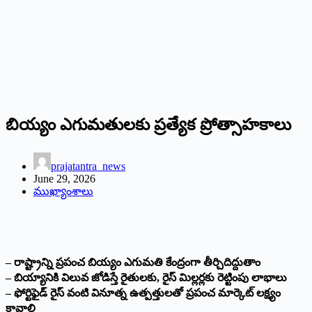
బియ్యం ఎగుమతులకు ప్రత్యేక ప్రోత్సాహకాలు
prajatantra_news
June 29, 2026
ముఖ్యాంశాలు
– రాష్ట్రాన్ని ప్రపంచ బియ్యం ఎగుమతి కేంద్రంగా తీర్చిదిద్దుతాం
– బియ్యానికి విలువ జోడిస్తే రైతులకు, రైస్ మిల్లర్లకు రెట్టింపు లాభాలు
– ఫోర్టిఫైడ్ రైస్ వంటి వినూత్న ఉత్పత్తులతో ప్రపంచ మార్కెట్‌ లక్ష్యం
కావాలి