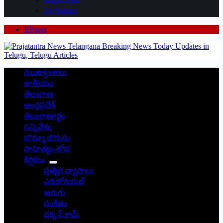
24 గంటలు
EPaper
ముఖ్యాంశాలు
జాతీయం
తెలంగాణ
ఆంధ్రప్రదేశ్
తెలంగాణార్థం
సన్నివేశం
బొమ్మా బొరుసు
సాహిత్యం-శోభ
శీర్షికలు
ప్రత్యేక వ్యాసాలు
ఎడిటోరియల్
అరుగు
సంకేతం
దక్కన్.కామ్