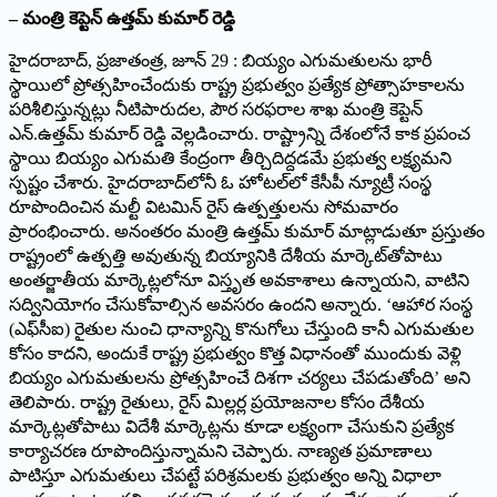
– మంత్రి కెప్టెన్ ఉత్తమ్ కుమార్ రెడ్డి
హైదరాబాద్, ప్రజాతంత్ర, జూన్ 29 : బియ్యం ఎగుమతులను భారీ
స్థాయిలో ప్రోత్సహించేందుకు రాష్ట్ర ప్రభుత్వం ప్రత్యేక ప్రోత్సాహకాలను
పరిశీలిస్తున్నట్లు నీటిపారుదల, పౌర సరఫరాల శాఖ మంత్రి కెప్టెన్
ఎన్.ఉత్తమ్ కుమార్ రెడ్డి వెల్లడించారు. రాష్ట్రాన్ని దేశంలోనే కాక ప్రపంచ
స్థాయి బియ్యం ఎగుమతి కేంద్రంగా తీర్చిదిద్దడమే ప్రభుత్వ లక్ష్యమని
స్పష్టం చేశారు. హైదరాబాద్‌లోనీ ఓ హోటల్‌లో కేసీపీ న్యూట్రీ సంస్థ
రూపొందించిన మల్టీ విటమిన్ రైస్ ఉత్పత్తులను సోమవారం
ప్రారంభించారు. అనంతరం మంత్రి ఉత్తమ్ కుమార్ మాట్లాడుతూ ప్రస్తుతం
రాష్ట్రంలో ఉత్పత్తి అవుతున్న బియ్యానికి దేశీయ మార్కెట్‌తోపాటు
అంతర్జాతీయ మార్కెట్లలోనూ విస్తృత అవకాశాలు ఉన్నాయని, వాటిని
సద్వినియోగం చేసుకోవాల్సిన అవసరం ఉందని అన్నారు. ‘ఆహార సంస్థ
(ఎఫ్‌సీఐ) రైతుల నుంచి ధాన్యాన్ని కొనుగోలు చేస్తుంది కానీ ఎగుమతుల
కోసం కాదని, అందుకే రాష్ట్ర ప్రభుత్వం కొత్త విధానంతో ముందుకు వెళ్లి
బియ్యం ఎగుమతులను ప్రోత్సహించే దిశగా చర్యలు చేపడుతోంది’ అని
తెలిపారు. రాష్ట్ర రైతులు, రైస్ మిల్లర్ల ప్రయోజనాల కోసం దేశీయ
మార్కెట్లతోపాటు విదేశీ మార్కెట్లను కూడా లక్ష్యంగా చేసుకుని ప్రత్యేక
కార్యాచరణ రూపొందిస్తున్నామని చెప్పారు. నాణ్యత ప్రమాణాలు
పాటిస్తూ ఎగుమతులు చేపట్టే పరిశ్రమలకు ప్రభుత్వం అన్ని విధాలా