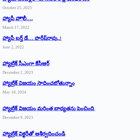
October 25, 2025
హ్యాపీ హొలీ….
March 17, 2022
హ్యాపీ బర్త్ ‌డే… హరీష్‌రావు..!
June 2, 2022
హ్యాట్రిక్‌ ‌సీఎంగా కేసీఆర్‌
December 2, 2023
హ్యాట్రిక్‌ విజయం సాధించబోతున్నాం
May 18, 2024
హ్యాట్రిక్ విజయం మరింత బాధ్యతను పెంచింది
December 9, 2023
హ్యాట్రిక్‌ ‌విక్టరీతో ఆశీర్వదించండి