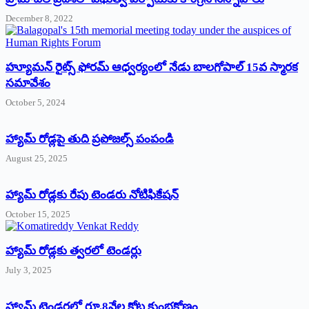
December 8, 2022
హ్యూమన్‌ రైట్స్‌ ఫోరమ్‌ ఆధ్వర్యంలో నేడు బాలగోపాల్‌ 15వ స్మారక
సమావేశం
October 5, 2024
హ్యామ్‌ రోడ్లపై తుది ప్రపోజల్స్‌ పంపండి
August 25, 2025
హ్యామ్‌ రోడ్లకు రేపు టెండరు నోటిఫికేషన్‌
October 15, 2025
హ్యామ్‌ రోడ్లకు త్వరలో టెండర్లు
July 3, 2025
హ్యామ్‌ ‌టెండర్లలో రూ.8వేల కోట్ల కుంభకోణం