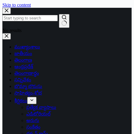
Skip to content
No results
ముఖ్యాంశాలు
జాతీయం
తెలంగాణ
ఆంధ్రప్రదేశ్
తెలంగాణార్థం
సన్నివేశం
బొమ్మా బొరుసు
సాహిత్యం-శోభ
శీర్షికలు
ప్రత్యేక వ్యాసాలు
ఎడిటోరియల్
అరుగు
సంకేతం
దక్కన్.కామ్