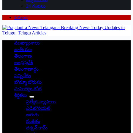
24 గంటలు
EPaper
ముఖ్యాంశాలు
జాతీయం
తెలంగాణ
ఆంధ్రప్రదేశ్
తెలంగాణార్థం
సన్నివేశం
బొమ్మా బొరుసు
సాహిత్యం-శోభ
శీర్షికలు
ప్రత్యేక వ్యాసాలు
ఎడిటోరియల్
అరుగు
సంకేతం
దక్కన్.కామ్