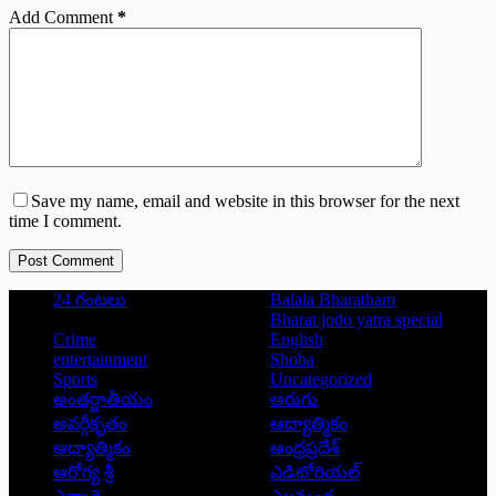
Add Comment
*
Save my name, email and website in this browser for the next
time I comment.
Post Comment
24 గంటలు
Balala Bharatham
Bharat jodo yatra special
Crime
English
entertainment
Shoba
Sports
Uncategorized
అంతర్జాతీయం
అరుగు
అవర్గీకృతం
ఆద్యాత్మికం
ఆధ్యాత్మికం
ఆంధ్రప్రదేశ్
ఆరోగ్య శ్రీ
ఎడిటోరియల్