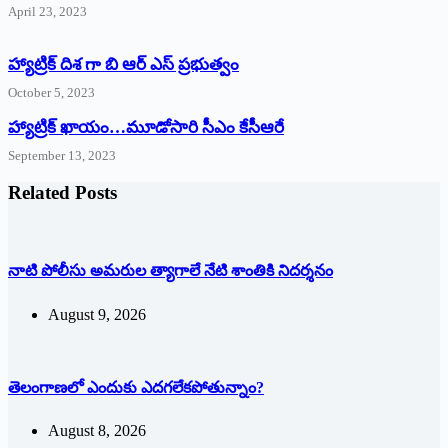
April 23, 2023
హ్యాట్రిక్ దిశ గా బి ఆర్ ఎస్ ప్రభుత్వం
October 5, 2023
హ్యాట్రిక్‌ ‌ఖాయం…మూడోసారి సీఎం కేసీఆరే
September 13, 2023
Related Posts
నాటి పోలీసు అమరుల త్యాగాలే నేటి శాంతికి నిదర్శనం
August 9, 2026
తెలంగాణలో ఎందుకు ఎదగలేకపోతున్నాం?
August 8, 2026