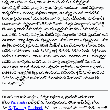
లక్ష్యంగా నిర్దేశించుకుని, దానిని సాధించేందుకు ఒక స్పష్టమైన
దూరదృష్టితో పనిచేస్తున్నారన్నారు. ‘స్టార్ట‌ప్‌ ఇండియా’ వంటి విప్లవాత్మక
కార్యక్రమాలు, మరెన్నో పథకాల ద్వారా, అభివృద్ధి చెందిన భారతదేశ
నిర్మాణ ప్రయాణంలో యువతను భాగస్వామ్యం చేసేందుకు మోదీ అనేక
అవకాశాలను సృష్టించార‌ని తెలియ‌జేశారు. మత్తు పదార్థాలకు బానిసలై
జీవితాన్ని పాడుచేసుకోవద్దు, మీ భవిష్యత్తును నాశనం చేసుకోవద్దని
యువ‌త‌కు హిత‌వు చెప్పారు. బీజేపీ ఏకైక సిద్ధాంతం ‘దేశమే ప్రథమం’ అని
తెలిపారు. ‘పార్టీ సిద్ధాంతం స్పష్టమైనది.. మా విధానాలు స్పష్టమైనవి.. మా
ఉద్దేశం పారదర్శకమైనది.. క‌నుక బీజేపీకే ఓటు వేయాల‌’ని కోరారు. గతం
అనేది ఒక పోరాటం.. అది మనల్ని ఇక్కడివరకు నడిపించింది. వర్తమానం
అనేది ఒక పోరాటం.. దానిని మనం నిరంతరం కొనసాగించాలి. భవిష్యత్తు
అనేది ఒక బాధ్యత.. దానిని మనం పూర్తి ఆత్మవిశ్వాసంతో ముందుకు
తీసుకెళ్లాలి. కాబట్టి జీవితంలో ఎప్పుడూ షార్ట్‌కట్స్ (అడ్డదారులు) కోసం
వెతకకండి. లక్ష్యానికి కట్టుబడి ఉండండి.. నిరంతరం శ్రమిస్తూనే ఉండండి..
సహనం, స్పష్టమైన ఆశయంతో ముందడుగు వేయండ‌ని యువ‌త‌కు
పిలుపునిచ్చారు.
తెలుగు జాతీయ వార్తలు, ప్రత్యేక కథనాలు, ట్రెండింగ్ వీడియోలు
కోసం
Prajatantra
వెబ్‌సైట్ ను సందర్శించండి. తాజా అప్‌డేట్స్ కోసం
మా
X (Twitter)
,
Facebook
, WhatsApp ఛానల్ ను ఫాలో కండి.. అలాగే