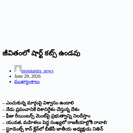
జీవితంలో షార్ట్ క‌ట్స్ ఉండ‌వు
prajatantra_news
June 29, 2026
ముఖ్యాంశాలు
– ఎంచుకున్న మార్గంపై విశ్వాసం ఉండాలి
– నేడు ప్ర‌పంచానికే దిశానిర్దేశం చేస్తున్న దేశం
– ఫీజు రీయింబ‌ర్స్ మెంట్‌పై ప్ర‌భుత్వాన్ని నిల‌దీస్తాం
– యువ‌త‌, మ‌హిళ‌లు పెద్ద సంఖ్య‌లో రాజ‌కీయాల్లోకి రావాలి
– స్టూడెంట్స్ కాన్ క్లేవ్‌లో బీజేపీ జాతీయ అధ్య‌క్షుడు నితిన్