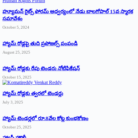
హ్యూమన్‌ రైట్స్‌ ఫోరమ్‌ ఆధ్వర్యంలో నేడు బాలగోపాల్‌ 15వ స్మారక
సమావేశం
October 5, 2024
హ్యామ్‌ రోడ్లపై తుది ప్రపోజల్స్‌ పంపండి
August 25, 2025
హ్యామ్‌ రోడ్లకు రేపు టెండరు నోటిఫికేషన్‌
October 15, 2025
హ్యామ్‌ రోడ్లకు త్వరలో టెండర్లు
July 3, 2025
హ్యామ్‌ ‌టెండర్లలో రూ.8వేల కోట్ల కుంభకోణం
October 25, 2025
హ్యాపీ హొలీ….