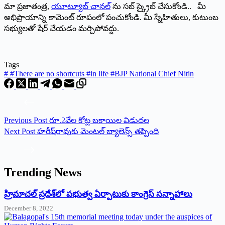
మా ప్రజాతంత్ర,
యూట్యూబ్ చానల్
ను సబ్ స్క్రైబ్ చేసుకోండి.. మీ
అభిప్రాయాన్ని కామెంట్ రూపంలో పంచుకోండి. మీ స్నేహితులు, కుటుంబ
సభ్యులతో షేర్ చేయడం మర్చిపోవద్దు.
Tags
#
#There are no shortcuts #in life #BJP National Chief Nitin
Previous
Post
రూ.2వేల కోట్ల బ‌కాయిల విడుద‌ల‌
Next
Post
హరీష్‌రావుకు మెంటల్ బ్యాలెన్స్ తప్పింది
Trending News
‌హ్రిమాచల్‌ ‌ప్రదేశ్‌లో పభుత్వ ఏర్పాటుకు కాంగ్రెస్‌ ‌సన్నాహాలు
December 8, 2022