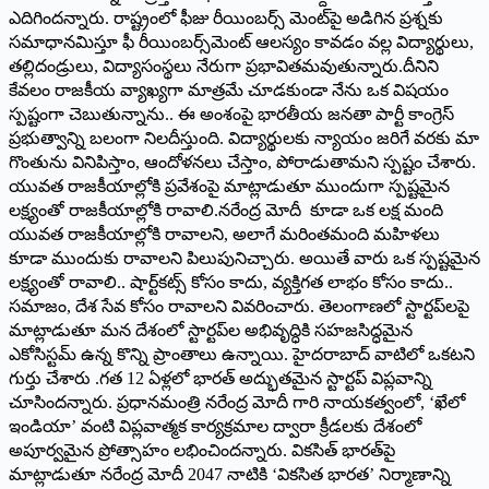
ఎదిగిందన్నారు. రాష్ట్రంలో ఫీజు రీయింబ‌ర్స్ మెంట్‌పై అడిగిన ప్ర‌శ్న‌కు
స‌మాధాన‌మిస్తూ ఫీ రీయింబర్స్‌మెంట్ ఆలస్యం కావడం వల్ల విద్యార్థులు,
తల్లిదండ్రులు, విద్యాసంస్థలు నేరుగా ప్రభావితమవుతున్నారు.దీనిని
కేవలం రాజకీయ వ్యాఖ్యగా మాత్రమే చూడకుండా నేను ఒక విషయం
స్పష్టంగా చెబుతున్నాను.. ఈ అంశంపై భారతీయ జనతా పార్టీ కాంగ్రెస్
ప్రభుత్వాన్ని బలంగా నిలదీస్తుంది. విద్యార్థులకు న్యాయం జరిగే వరకు మా
గొంతును వినిపిస్తాం, ఆందోళనలు చేస్తాం, పోరాడుతామ‌ని స్ప‌ష్టం చేశారు.
యువ‌త రాజ‌కీయాల్లోకి ప్ర‌వేశంపై మాట్లాడుతూ ముందుగా స్పష్టమైన
లక్ష్యంతో రాజకీయాల్లోకి రావాలి.నరేంద్ర మోదీ కూడా ఒక లక్ష మంది
యువత రాజకీయాల్లోకి రావాలని, అలాగే మరింతమంది మహిళలు
కూడా ముందుకు రావాలని పిలుపునిచ్చారు. అయితే వారు ఒక స్పష్టమైన
లక్ష్యంతో రావాలి.. షార్ట్‌కట్స్ కోసం కాదు, వ్యక్తిగత లాభం కోసం కాదు..
సమాజం, దేశ సేవ కోసం రావాల‌ని వివ‌రించారు. తెలంగాణ‌లో స్టార్ట‌ప్‌ల‌పై
మాట్లాడుతూ మన దేశంలో స్టార్టప్‌ల అభివృద్ధికి సహజసిద్ధమైన
ఎకోసిస్టమ్ ఉన్న కొన్ని ప్రాంతాలు ఉన్నాయి. హైదరాబాద్ వాటిలో ఒకట‌ని
గుర్తు చేశారు .గత 12 ఏళ్లలో భారత్ అద్భుతమైన స్టార్టప్ విప్లవాన్ని
చూసింద‌న్నారు. ప్రధానమంత్రి నరేంద్ర మోదీ గారి నాయకత్వంలో, ‘ఖేలో
ఇండియా’ వంటి విప్లవాత్మక కార్యక్రమాల ద్వారా క్రీడలకు దేశంలో
అపూర్వమైన ప్రోత్సాహం లభించింద‌న్నారు. విక‌సిత్ భార‌త్‌పై
మాట్లాడుతూ నరేంద్ర మోదీ 2047 నాటికి ‘వికసిత భారత’ నిర్మాణాన్ని