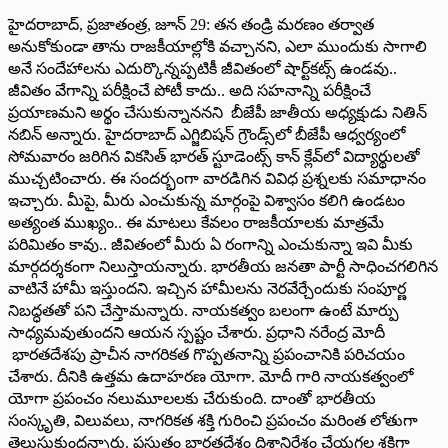
హైద‌రాబాద్‌, ప్ర‌జాతంత్ర‌, జూన్ 29: త‌న తండ్రి మరణం తర్వాత
అనుకోకుండా తాను రాజకీయాల్లోకి వచ్చాన‌ని, ఎలా ముందుకు సాగాలి
అనే సందేహాలను ఎదుర్కొన్న‌ప్ప‌టికీ జీవితంలో షార్ట్‌కట్స్ ఉండవు..
జీవితం వేగాన్ని పరీక్షించే పోటీ కాదు.. అది సహనాన్ని పరీక్షించే
ప్రయాణమ‌ని అర్థం చేసుకున్నాన‌నని బీజేపీ జాతీయ అధ్య‌క్షుడు నితిన్
న‌బిన్ అన్నారు. హైద‌రాబాద్ ఎగ్జిబిష‌న్ గ్రౌండ్స్‌లో బీజేపీ ఆధ్వ‌ర్యంలో
సోమ‌వారం జ‌రిగిన‌ విక‌సిత్ భార‌త్ స్టూడెంట్స్ కాన్ క్లేవ్‌లో విద్యార్థుల‌తో
ముచ్చ‌టించారు. ఈ సంద‌ర్భంగా వార‌డిగిన వివిధ ప్ర‌శ్న‌ల‌కు స‌మాధానం
ఇచ్చారు. మీపై, మీరు ఎంచుకున్న మార్గంపై విశ్వాసం కలిగి ఉండటం
అత్యంత ముఖ్యం.. ఈ మాటలు కేవలం రాజకీయాలకు మాత్రమే
పరిమితం కావు.. జీవితంలో మీరు ఏ రంగాన్ని ఎంచుకున్నా ఇవి మీకు
మార్గదర్శకంగా నిలుస్తాయ‌న్నారు. భారతీయ జనతా పార్టీ సాధించగలిగిన
వాటినే హామీ ఇస్తుంద‌ని. ఇచ్చిన హామీలను నెరవేర్చేందుకు సంపూర్ణ
నిబద్ధతతో పని చేస్తామ‌న్నారు. నాయకత్వం బలంగా ఉంటే మార్పు
సాధ్యమవుతుందని ఆయ‌న స్ప‌ష్టం చేశారు. ప్రధాని నరేంద్ర మోదీ
భారతదేశపు ప్రాచీన నాగరికత గొప్పతనాన్ని ప్రపంచానికి పరిచయం
చేశారు. దీనికి ఉత్తమ ఉదాహరణ యోగా. మోదీ గారి నాయకత్వంలో
యోగా ప్రపంచం నలుమూలలకు చేరుకుంది. దాంతో భారతీయ
సంస్కృతి, విలువలు, నాగరికత శక్తి గురించి ప్రపంచం మరింత లోతుగా
తెలుసుకుంద‌న్నారు. ప్ర‌స్తుతం భారతదేశం దిశానిర్దేశం చేయగల శక్తిగా