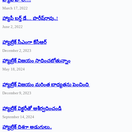
March 17, 2022
హ్యాపీ బర్త్ ‌డే… హరీష్‌రావు..!
June 2, 2022
హ్యాట్రిక్‌ ‌సీఎంగా కేసీఆర్‌
December 2, 2023
హ్యాట్రిక్‌ విజయం సాధించబోతున్నాం
May 18, 2024
హ్యాట్రిక్ విజయం మరింత బాధ్యతను పెంచింది
December 9, 2023
హ్యాట్రిక్‌ ‌విక్టరీతో ఆశీర్వదించండి
September 14, 2024
‌హ్యాట్రిక్‌ ‌దిశగా అడుగులు..