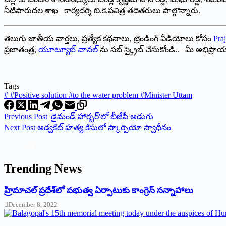
నీటిపారుదల శాఖ కార్యదర్శి బి.కె.పవిత్ర తదితరులు పాల్గొన్నారు.
తెలుగు జాతీయ వార్తలు, ప్రత్యేక కథనాలు, ట్రెండింగ్ వీడియోలు కోసం
Praj
ప్రజాతంత్ర,
యూట్యూబ్ చానల్
ను సబ్ స్క్రైబ్ చేసుకోండి.. మీ అభిప్ర
Tags
#
#Positive solution #to the water problem #Minister Uttam
Previous
Post
'డైమండ్ హార్బర్‌'లో బీజేపీ అడుగు
Next
Post
అడ్వకేట్ హత్య కేసులో స్కార్పియో స్వాధీనం
Trending News
‌హ్రిమాచల్‌ ‌ప్రదేశ్‌లో పభుత్వ ఏర్పాటుకు కాంగ్రెస్‌ ‌సన్నాహాలు
December 8, 2022