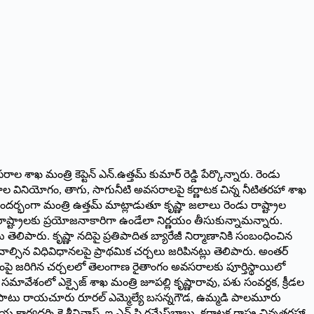
మంత్రి కెప్టెన్ ఎన్.ఉత్తమ్ కుమార్ రెడ్డి పేర్కొన్నారు. రెండు
లాల వినియోగం, తాగు, సాగునీటి అవసరాలపై కర్ణాటక చిన్న నీటితరహా శాఖ
దర్భంగా మంత్రి ఉత్తమ్ మాట్లాడుతూ కృష్ణా జలాలు రెండు రాష్ట్రాల
్రాలకు ప్రయోజనాకారిగా ఉండేలా నిర్ణయం తీసుకున్నామన్నారు.
ిపారు. కృష్ణా నదిపై ప్రతిపాదిత బ్యారేజీ నిర్మాణానికి సంబంధించిన
్సిన విధివిధానలపై ప్రాథమిక చర్చలు జరిపినట్లు తెలిపారు. అంతర్
గంపై జరిగిన చర్చలలో తెలంగాణ రైతాంగం అవసరాలకు పూర్తిస్థాయిలో
 సమావేశంలో ఎక్సైజ్ శాఖ మంత్రి జూపల్లి కృష్ణారావు, పశు సంవర్ధక, క్రీడల
ు రవిలతోపాటు రాయచూరు రూరల్ ఎమ్మెల్యే బసన్నగౌడ, ఉమ్మడి పాలమూరు
య కార్యదర్శి కె.శ్రీనివాస్, ఇ.ఎన్.సి రమేష్‌బాబు, కర్ణాటక రాష్ట్ర చిన్నతరహా