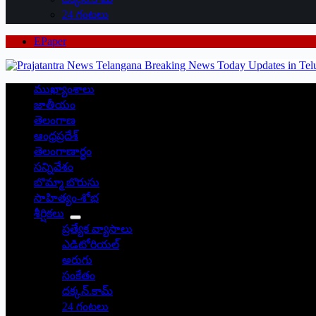
24 గంటలు
EPaper
ముఖ్యాంశాలు
జాతీయం
తెలంగాణ
ఆంధ్రప్రదేశ్
తెలంగాణార్థం
సన్నివేశం
బొమ్మా బొరుసు
సాహిత్యం-శోభ
శీర్షికలు
ప్రత్యేక వ్యాసాలు
ఎడిటోరియల్
అరుగు
సంకేతం
దక్కన్.కామ్
24 గంటలు