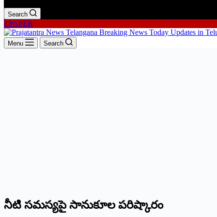
Search
EPAPER
Menu
Search
నీటి సమస్యపై సానుకూల పరిష్కారం