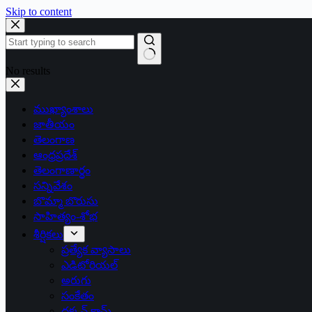
Skip to content
No results
ముఖ్యాంశాలు
జాతీయం
తెలంగాణ
ఆంధ్రప్రదేశ్
తెలంగాణార్థం
సన్నివేశం
బొమ్మా బొరుసు
సాహిత్యం-శోభ
శీర్షికలు
ప్రత్యేక వ్యాసాలు
ఎడిటోరియల్
అరుగు
సంకేతం
దక్కన్.కామ్