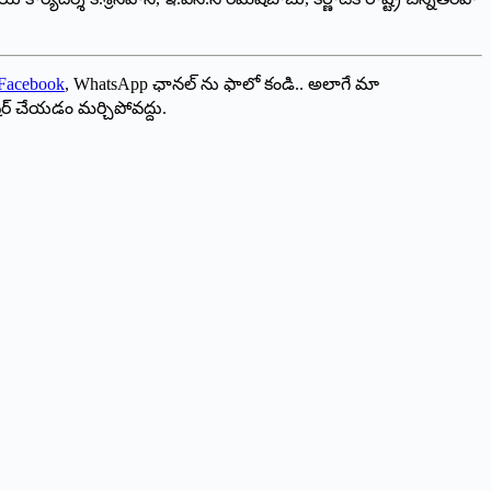
Facebook
, WhatsApp ఛానల్ ను ఫాలో కండి.. అలాగే మా
ేర్ చేయడం మర్చిపోవద్దు.