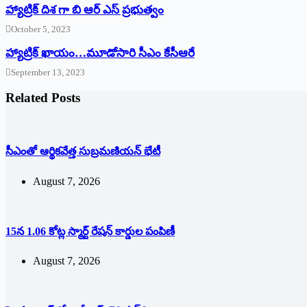
హ్యాట్రిక్ దిశ గా బి ఆర్ ఎస్ ప్రభుత్వం
October 5, 2023
హ్యాట్రిక్‌ ‌ఖాయం…మూడోసారి సీఎం కేసీఆరే
September 13, 2023
Related Posts
సీఎంతో ఆర్థికవేత్త సుబ్రమణియన్ భేటీ
August 7, 2026
15న 1.06 కోట్ల స్మార్ట్ రేషన్ కార్డుల పంపిణీ
August 7, 2026