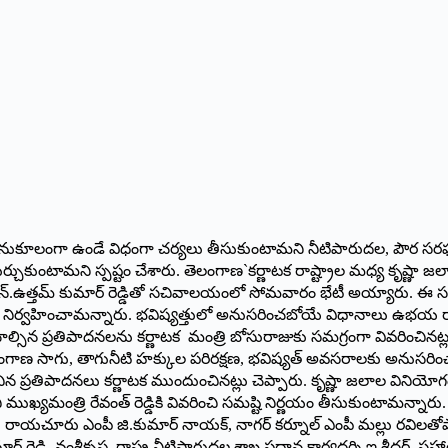
నుకూలంగా ఉండే విధంగా చర్యలు తీసుకుంటామని నీటిపారుదల, పౌర సరఫరాల శాఖ 
ుకుంటామని స్పష్టం చేశారు. తెలంగాణ`కర్ణాటక రాష్ట్రాల మధ్య కృష్ణా జ
్ ఎన్.ఉత్తమ్ కుమార్ రెడ్డితో సచివాలయంలో సోమవారం భేటీ అయ్యారు. ఈ సం
ర్వహించామన్నారు. భవిష్యత్తులో అనుసరించబోయే విధానాలు ఉభయ రాష్ట
న ప్రతిపాదనలను కర్ణాటక మంత్రి బోసురాజుకు సమగ్రంగా వివరించినట్లు తెల
ంగాణ సాగు, తాగునీటి హక్కుల పరిరక్షణ, భవిష్యత్ అవసరాలకు అనుసరించాల
ిన ప్రతిపాదనలు కర్ణాటక ముందుంచినట్లు చెప్పారు. కృష్ణా జలాల వినియో
ి ముఖ్యమంత్రి రేవంత్ రెడ్డికి వివరించి సమష్టి నిర్ణయం తీసుకుంటామన్నారు.
చిన్నారెడ్డి, రాయచూరు ఎంపీ జి.కుమార్ నాయక్, నాగర్ కర్నూల్ ఎంపీ మల్ల
 రెడ్డి, వంశీకృష్ణ, రాష్ట్ర నీటిపారుదల శాఖ ప్రధాన కార్యదర్శి ఇ.శ్రీధర్ ,సహా