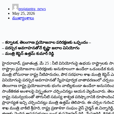
prajatantra_news
May 25, 2026
ముఖ్యాంశాలు
– కర్నాటక, తెలంగాణ ప్రయోజనాల పరిరక్షణకు ఒప్పందం –
– పరస్పర అవగాహనతోనే కృష్ణా జలాల వినియోగం
– మంత్రి కెప్టెన్ ఉత్తమ్ కుమార్ రెడ్డి
హైదరాబాద్, ప్రజాతంత్ర, మే 25 : నీటి వినియోగంపై ఉభయ రాష్ట్రాలకు సా
రాష్ట్రాల ప్రయోజనాల పరిరక్షణకు అనుకూలంగా ఉండేలా ఒడంబడిక కుదుర్చ
మంత్రి బోసురాజు రాష్ట్ర నీటిపారుదల, పౌర సరఫరాల శాఖ మంత్రి కెప్టెన
వినియోగంపై పరస్పర అవగాహనతో స్నేహపూర్వక వాతావరణంలో చర్చలు ని
తెలంగాణ రాష్ట్ర ప్రయోజనాలకు భంగం వాటిల్లకుండా ఉండేలా అనుసరించాల్సి
సాంకేతికత అంశాలపై విస్తృతంగా చర్చించినట్లు ఆయన వెల్లడించారు. తెల
రాష్ట్ర సమన్వయంతో తాగునీటి సమస్య శాశ్వత పరిష్కారానికి రూపొందించ
ప్రాధాన్యత ఇచ్చి చర్చించినట్లు మంత్రి ఉత్తమ్ తెలిపారు. ఈ చర్చల గురించ
శాఖ మంత్రి వాకిటి శ్రీహరి, రాష్ట్ర ప్రణాళికా సంఘం వైస్ చైర్మన్ జి.
జిల్లాకు చెందిన శాసనసభ్యులు బండ్ల కృష్ణమోహన్ రెడ్డి, మేఘారెడ్డి, శివకుమార్