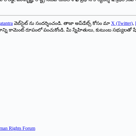
atantra
వెబ్‌సైట్ ను సందర్శించండి. తాజా అప్‌డేట్స్ కోసం మా
X (Twitter)
,
ాయాన్ని కామెంట్ రూపంలో పంచుకోండి. మీ స్నేహితులు, కుటుంబ సభ్యులతో ష