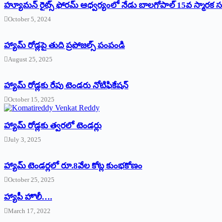
హ్యూమన్‌ రైట్స్‌ ఫోరమ్‌ ఆధ్వర్యంలో నేడు బాలగోపాల్‌ 15వ స్మారక
October 5, 2024
హ్యామ్‌ రోడ్లపై తుది ప్రపోజల్స్‌ పంపండి
August 25, 2025
హ్యామ్‌ రోడ్లకు రేపు టెండరు నోటిఫికేషన్‌
October 15, 2025
హ్యామ్‌ రోడ్లకు త్వరలో టెండర్లు
July 3, 2025
హ్యామ్‌ ‌టెండర్లలో రూ.8వేల కోట్ల కుంభకోణం
October 25, 2025
హ్యాపీ హొలీ….
March 17, 2022