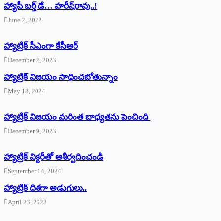
హ్యాపీ బర్త్ ‌డే… హరీష్‌రావు..!
June 2, 2022
హ్యాట్రిక్‌ ‌సీఎంగా కేసీఆర్‌
December 2, 2023
హ్యాట్రిక్‌ విజయం సాధించబోతున్నాం
May 18, 2024
హ్యాట్రిక్ విజయం మరింత బాధ్యతను పెంచింది
December 9, 2023
హ్యాట్రిక్‌ ‌విక్టరీతో ఆశీర్వదించండి
September 14, 2024
‌హ్యాట్రిక్‌ ‌దిశగా అడుగులు..
April 23, 2023