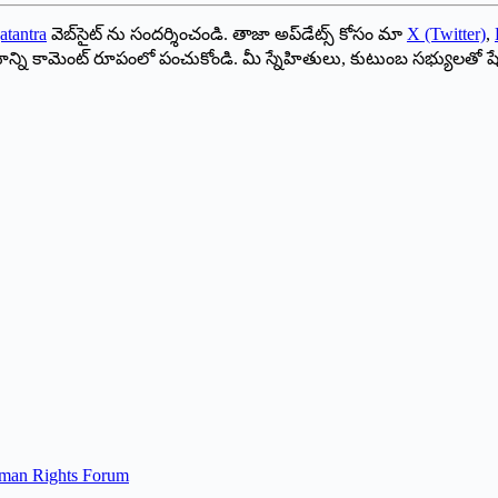
atantra
వెబ్‌సైట్ ను సందర్శించండి. తాజా అప్‌డేట్స్ కోసం మా
X (Twitter)
,
ాయాన్ని కామెంట్ రూపంలో పంచుకోండి. మీ స్నేహితులు, కుటుంబ సభ్యులతో ష