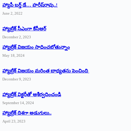
హ్యాపీ బర్త్ ‌డే… హరీష్‌రావు..!
June 2, 2022
హ్యాట్రిక్‌ ‌సీఎంగా కేసీఆర్‌
December 2, 2023
హ్యాట్రిక్‌ విజయం సాధించబోతున్నాం
May 18, 2024
హ్యాట్రిక్ విజయం మరింత బాధ్యతను పెంచింది
December 9, 2023
హ్యాట్రిక్‌ ‌విక్టరీతో ఆశీర్వదించండి
September 14, 2024
‌హ్యాట్రిక్‌ ‌దిశగా అడుగులు..
April 23, 2023