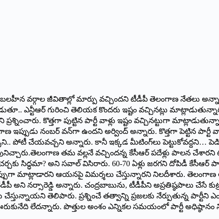
 వచ్చాక బలహీన వర్గాల జీవితాల్లో మార్పు వచ్చిందని టీడీపీ తెలంగాణ నేతలు అన్న
 ఎన్టీఆర్‌ ‌గురించి తెలియక కొందరు ఇష్టం వచ్చినట్లు మాట్లాడుతున్నారని మ
ి ప్రశ్నించారు. కొత్తగా పుట్టిన పార్టీ వాళ్లు ఇష్టం వచ్చినట్టుగా మాట్లా
ణ ఇప్పుడు నంబర్‌ ‌వన్‌గా ఉందని అర్వింద్‌ అన్నారు. కొత్తగా పెట్టిన పార్
ని.. పోటీ చేయవచ్చని అన్నారు. కానీ ఇక్కడ మీటింగ్‌లు పెట్టుకోవద్దని… పెడ
ుపునిచ్చారు.తెలంగాణ తమ వల్లనే వచ్చిందన్న కేసీఆర్‌ ‌పదేళ్లు పాలన చేశారని
చర్చకు సిద్ధమా? అని సవాల్‌ ‌విసిరారు. 60-70 ఏళ్లు జరగని దోపిడీ కేసీఆర్
‌తప్పుగా మాట్లాడారని ఆయనపై విమర్శలు చేస్తున్నారని నిలదీశారు. తెలంగాణ
డీపీ అని నర్సారెడ్డి అన్నారు. చంద్రబాబును, టీడీపీని అప్రతిష్ఠపాలు చేసే కు
స్తున్నాయని తెలిపారు. ప్రశ్నించే తత్వాన్ని ప్రజలకు నేర్పుతున్న పార్టీని
నేది లేదన్నారు. పొత్తుల అంశం ఎన్నికల సమయంలో పార్టీ అధిష్ఠానం నిర్ణ