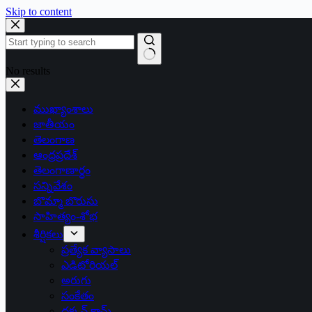
Skip to content
No results
ముఖ్యాంశాలు
జాతీయం
తెలంగాణ
ఆంధ్రప్రదేశ్
తెలంగాణార్థం
సన్నివేశం
బొమ్మా బొరుసు
సాహిత్యం-శోభ
శీర్షికలు
ప్రత్యేక వ్యాసాలు
ఎడిటోరియల్
అరుగు
సంకేతం
దక్కన్.కామ్