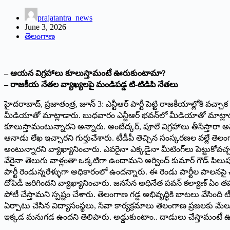
prajatantra_news
June 3, 2026
తెలంగాణ
– ఆయ‌న‌ విగ్రహాలు కూలుస్తామంటే ఊరుకుంటామా?
– రాజకీయ నేతల వ్యాఖ్యలపై మండిపడ్డ టి-టిడిపి నేతలు
హైదరాబాద్‌, ‌ప్రజాతంత్ర, జూన్‌ 3: ఎన్టీఆర్‌ ‌పార్టీ పెట్టి రాజకీయాల్లోకి
మీడియాతో మాట్లాడారు. బుధవారం ఎన్టీఆర్‌ ‌భవన్‌లో మీడియాతో మాట్లాడుతూ..
కూలుస్తామంటున్నారని అన్నారు. అంబేద్కర్‌, ‌పూలే విగ్రహాలు తీసేస్తారా అన
ఆనాడు లేఖ ఇచ్చారని గుర్తుచేశారు. టీడీపీ తెచ్చిన సంస్కరణల వల్లే తెలంగా
అంటున్నారని వ్యాఖ్యానించారు. ఎవరైనా ఎక్కడైనా మీటింగ్‌లు పెట్టుకోవచ్చ
వేరైనా తెలుగు వాళ్లంతా ఒక్కటిగా ఉందామని అర్వింద్‌ ‌కుమార్‌ ‌గౌడ్‌ ‌పిల
పార్టీ రెండున్నరేళ్ళుగా అధికారంలో ఉందన్నారు. ఈ రెండు పార్టీల పాలనపై 
దోపిడీ జరిగిందని వ్యాఖ్యానించారు. జనసేన అధినేత పవన్‌ ‌కల్యాణ్‌ ఏం 
పోటీ చేస్తామని స్పష్టం చేశారు. తెలంగాణ గడ్డ అభివృద్ధికి బాటలు వేసింది టీ
ఏర్పాటు చేసిన విద్యాసంస్థలు, సేవా కార్యక్రమాలు తెలంగాణ ప్రజలకు మేలు చే
ఇక్కడ మనుగడ ఉందని తెలిపారు. అడ్డుకుంటాం.. దాడులు చేస్తామంటే ఊరుకు