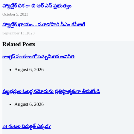
హ్యాట్రిక్ దిశ గా బి ఆర్ ఎస్ ప్రభుత్వం
October 5, 2023
హ్యాట్రిక్‌ ‌ఖాయం…మూడోసారి సీఎం కేసీఆరే
September 13, 2023
Related Posts
కాంగ్రెస్ హయాంలో పెచ్చుమీరిన అవినీతి
August 6, 2026
పట్టభద్రుల ఓటర్ల నమోదును ప్రతిష్ఠాత్మకంగా తీసుకోండి
August 6, 2026
24 గంటల విద్యుత్ ఎక్కడ?