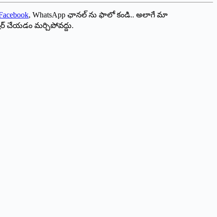
Facebook
, WhatsApp ఛానల్ ను ఫాలో కండి.. అలాగే మా
ేర్ చేయడం మర్చిపోవద్దు.