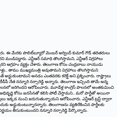
ారు. ఈ మేరకు పొలిట్‌బ్యూరో మెంబర్‌ అర్వింద్‌ ‌కుమార్‌ ‌గౌడ్‌ ‌తదితరులు
ండిపడ్డారు. ఎన్టీఆర్‌ ‌సమాధి తొలగిస్తామని, ఎన్టీఆర్‌ ‌విగ్రహాలు
డుతున్నారని ఆగ్రహం వ్యక్తం చేశారు. తెలంగాణ కోసం చంద్రబాబు నాయుడు
టీ వాళ్లు.. తాము ముఖ్యమంత్రి అవుతామని విగ్రహాలు తొలగిస్తామని
ితే అడ్డుకుంటామని అనడం ఎంతవరకు కరెక్ట్ అని ప్రశ్నించారు. రాష్ట్రాలు
 టీడీపీ నేత నన్నూరి నర్సారెడ్డి అన్నారు. తెలంగాణ ఇచ్చింది తామే అన్న
‌ ‌పాలనలో జరిగిందని ఆరోపించారు. మూడేళ్ల కాంగ్రెస్‌ ‌పాలనలో అంతకుమించి
 అభివృద్ధి కోసం జనసేనతో కలిసి పోటీ చేస్తామని.. మరో పార్టీతో అయినా
ట్రలు ఇక్కడ నుంచి జరుగుతున్నాయని ఆరోపించారు. ఎన్టీఆర్‌ ‌ట్రస్ట్ ‌ద్వారా
 ఎందుకు అడ్డుకుంటున్నారన్నారు. తెలంగాణను వ్యతిరేకించిన పార్టీలకు
యం తీసుకుంటుందని నన్నూరి నర్సారెడ్డి పేర్కొన్నారు.