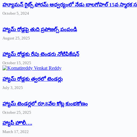
హ్యూమన్‌ రైట్స్‌ ఫోరమ్‌ ఆధ్వర్యంలో నేడు బాలగోపాల్‌ 15వ స్మారక
October 5, 2024
హ్యామ్‌ రోడ్లపై తుది ప్రపోజల్స్‌ పంపండి
August 25, 2025
హ్యామ్‌ రోడ్లకు రేపు టెండరు నోటిఫికేషన్‌
October 15, 2025
హ్యామ్‌ రోడ్లకు త్వరలో టెండర్లు
July 3, 2025
హ్యామ్‌ ‌టెండర్లలో రూ.8వేల కోట్ల కుంభకోణం
October 25, 2025
హ్యాపీ హొలీ….
March 17, 2022