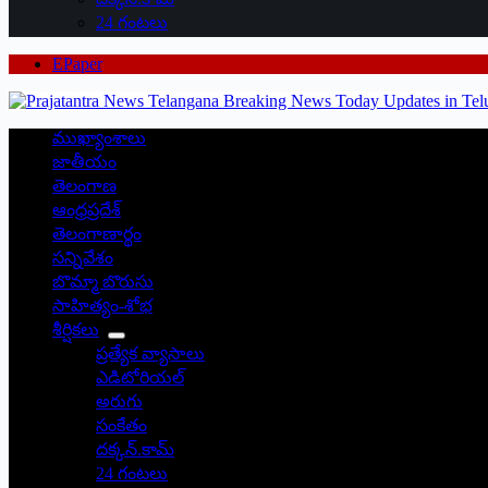
24 గంటలు
EPaper
ముఖ్యాంశాలు
జాతీయం
తెలంగాణ
ఆంధ్రప్రదేశ్
తెలంగాణార్థం
సన్నివేశం
బొమ్మా బొరుసు
సాహిత్యం-శోభ
శీర్షికలు
ప్రత్యేక వ్యాసాలు
ఎడిటోరియల్
అరుగు
సంకేతం
దక్కన్.కామ్
24 గంటలు