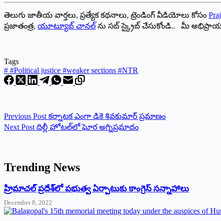
తెలుగు జాతీయ వార్తలు, ప్రత్యేక కథనాలు, ట్రెండింగ్ వీడియోలు కోసం
Praj
ప్రజాతంత్ర,
యూట్యూబ్ చానల్
ను సబ్ స్క్రైబ్ చేసుకోండి.. మీ అభిప్ర
Tags
#
#Political justice #weaker sections #NTR
Previous
Post
కర్నాటక ఎంగా డికె శివకుమార్‌ ‌ప్రమాణం
Next
Post
దిల్లీ హోటల్‌లో ఘోర అగ్నిప్రమాదం
Trending News
‌హ్రిమాచల్‌ ‌ప్రదేశ్‌లో పభుత్వ ఏర్పాటుకు కాంగ్రెస్‌ ‌సన్నాహాలు
December 8, 2022