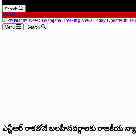
Search
EPAPER
Menu
Search
ఎన్టీఆర్‌ ‌రాకతోనే బలహీనవర్గాలకు రాజకీయ న