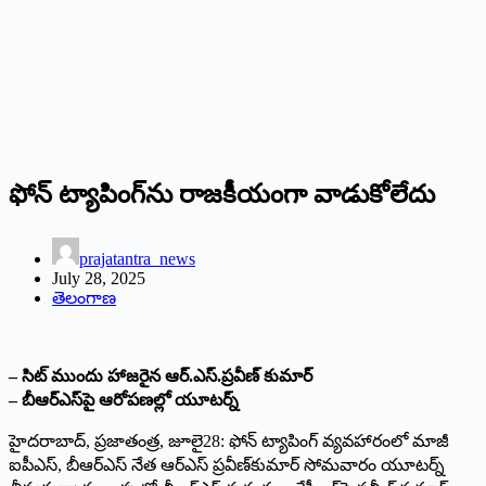
ఫోన్‌ ట్యాపింగ్‌ను రాజకీయంగా వాడుకోలేదు
prajatantra_news
July 28, 2025
తెలంగాణ
– సిట్‌ ముందు హాజరైన ఆర్‌.ఎస్‌.ప్రవీణ్‌ కుమార్‌
– బీఆర్‌ఎస్‌పై ఆరోపణల్లో యూటర్న్‌
హైదరాబాద్‌, ప్రజాతంత్ర, జూలై28: ఫోన్‌ ట్యాపింగ్‌ వ్యవహారంలో మాజీ
ఐపీఎస్‌, బీఆర్‌ఎస్‌ నేత ఆర్‌ఎస్‌ ప్రవీణ్‌కుమార్‌ సోమవారం యూటర్న్‌