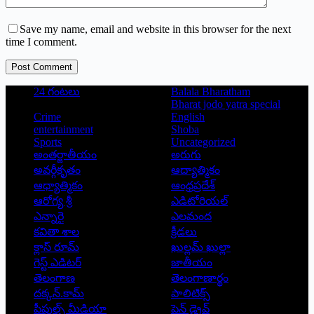
Save my name, email and website in this browser for the next
time I comment.
Post Comment
24 గంటలు
Balala Bharatham
Bharat jodo yatra special
Crime
English
entertainment
Shoba
Sports
Uncategorized
అంతర్జాతీయం
అరుగు
అవర్గీకృతం
ఆద్యాత్మికం
ఆధ్యాత్మికం
ఆంధ్రప్రదేశ్
ఆరోగ్య శ్రీ
ఎడిటోరియల్
ఎన్నారై
ఎలమంద
కవితా శాల
క్రీడలు
క్లాస్ రూమ్
ఖుల్లమ్ ఖుల్లా
గెస్ట్ ఎడిటర్
జాతీయం
తెలంగాణ
తెలంగాణార్థం
దక్కన్.కామ్
పాలిటిక్స్
పీపుల్స్ ‌మీడియా
పెన్ డ్రైవ్