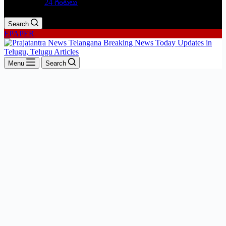
24 గంటలు
Search
EPAPER
Menu
Search