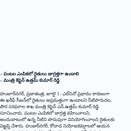
– పంటల ఎంపికలో రైతులు జాగ్రత్తగా ఉండాలి
– మంత్రి కెప్టెన్ ఉత్తమ్ కుమార్ రెడ్డి
హుజూర్‌నగర్, ప్రజాతంత్ర, జూలై 3 : ఎల్‌నినో ప్రభావం కారణంగా
ఈ ఖరీఫ్ సీజన్‌లో రైతులు అప్రమత్తంగా ఉండాలని నీటిపారుదల,
పౌర సరఫరాల శాఖ మంత్రి కెప్టెన్ ఎన్.ఉత్తమ్ కుమార్ రెడ్డి
సూచించారు. పంటల ఎంపికలో జాగ్రత్త వహించాలని,
అందుబాటులో ఉన్న నీటిని పొదుపుగా వినియోగించాలని రైతులకు
విజ్ఞప్తి చేశారు. హుజుర్‌నగర్, కోదాడ నియోజకవర్గాలలో ఆయన