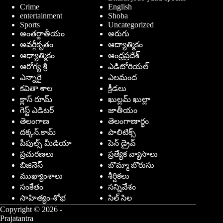
Crime
English
entertainment
Shoba
Sports
Uncategorized
అంతర్జాతీయం
అరుగు
అవర్గీకృతం
ఆద్యాత్మికం
ఆధ్యాత్మికం
ఆంధ్రప్రదేశ్
ఆరోగ్య శ్రీ
ఎడిటోరియల్
ఎన్నారై
ఎలమంద
కవితా శాల
క్రీడలు
క్లాస్ రూమ్
ఖుల్లమ్ ఖుల్లా
గెస్ట్ ఎడిటర్
జాతీయం
తెలంగాణ
తెలంగాణార్థం
దక్కన్.కామ్
పాలిటిక్స్
పీపుల్స్ ‌మీడియా
పెన్ డ్రైవ్
ప్రచురణలు
ప్రత్యేక వ్యాసాలు
బిజినెస్
బొమ్మా బొరుసు
ముఖ్యాంశాలు
శీర్షికలు
సంకేతం
సన్నివేశం
సాహిత్యం-శోభ
సిల్ సిల
Copyright © 2026 -
Prajatantra