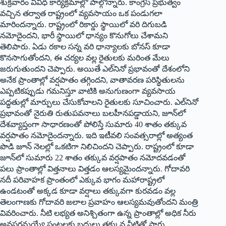
శుక్రవారం వివిధ కార్యక్రమాల్లో పాల్గొన్నారు. కాంగ్రెస్ ప్రభుత్వం
వచ్చిన తర్వాత రాష్ట్రంలో వ్యవసాయం ఒక పండుగలా
మారిందన్నారు. రాష్ట్రంలో రికార్డు స్థాయిలో వరి దిగుబడి
నమోదైందని, భారీ స్థాయిలో ధాన్యం కొనుగోలు చేశామని
తెలిపారు. ఏడు రకాల సన్న వరి ధాన్యాలకు బోనస్ కూడా
కొనసాగుతోందని, ఈ చర్యల వల్ల రైతులకు మరింత మేలు
జరుగుతుందని చెప్పారు. అయితే ఎల్‌నినో ప్రభావంతో దేశంలోని
అనేక ప్రాంతాల్లో వర్షపాతం తగ్గిందని, వాతావరణ పరిస్థితులను
ఎప్పటికప్పుడు గమనిస్తూ వాటికి అనుగుణంగా వ్యవసాయ
పద్ధతుల్లో మార్పులు చేసుకోవాలని రైతులకు సూచించారు. ఎల్‌నినో
ప్రభావంతో నైరుతి రుతుపవనాలు బలహీనపడ్డాయని, జూన్‌లో
దేశవ్యాప్తంగా సాధారణంతో పోలిస్తే సుమారు 40 శాతం తక్కువ
వర్షపాతం నమోదైందన్నారు. ఇది ఇటీవలి సంవత్సరాల్లో అత్యంత
పొడి జూన్ నెలల్లో ఒకటిగా నిలిచిందని చెప్పారు. రాష్ట్రంలో కూడా
జూన్‌లో సుమారు 22 శాతం తక్కువ వర్షపాతం నమోదవడంతో
పలు ప్రాంతాల్లో విత్తనాలు విత్తడం ఆలస్యమైందన్నారు. గోదావరి
నదీ పరివాహక ప్రాంతంలో ఎక్కువ భాగం మహారాష్ట్రలో
ఉండటంతో అక్కడ కూడా వర్షాలు తక్కువగా కురవడం వల్ల
తెలంగాణకు గోదావరి జలాల ప్రవాహం ఆలస్యమవుతోందని మంత్రి
వివరించారు. నీటి లభ్యత అనిశ్చితంగా ఉన్న ప్రాంతాల్లో అధిక నీరు
అవసరమయ్యే పంటలకు బదులు తక్కువ నీటితో సాగు