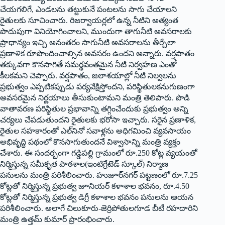
చేయగలిగే, ఎండలను తట్టుకునే పంటలను సాగు చేయాలని
రైతులకు సూచించారు. రిజర్వాయర్లలో ఉన్న నీటిని అత్యంత
పొదుపుగా వినియోగించాలని, ముందుగా తాగునీటి అవసరాలకు
ప్రాధాన్యం ఇచ్చి అనంతరం సాగునీటి అవసరాలను తీర్చేలా
ప్రణాళిక రూపొందించాల్సిన అవసరం ఉందని అన్నారు. వర్షపాతం
తక్కువగా కొనసాగితే సమర్థవంతమైన నీటి నిర్వహణ ఎంతో
కీలకమని చెప్పారు. వర్షపాతం, జలాశయాల్లో నీటి నిల్వలను
ప్రభుత్వం ఎప్పటికప్పుడు పర్యవేక్షిస్తోందని, పరిస్థితులకనుగుణంగా
అవసరమైన నిర్ణయాలు తీసుకుంటామని మంత్రి తెలిపారు. పొడి
వాతావరణ పరిస్థితుల ప్రభావాన్ని తగ్గించేందుకు ప్రభుత్వం అన్ని
చర్యలు చేపడుతుందని రైతులకు భరోసా ఇచ్చారు. సరైన ప్రణాళిక,
రైతుల సహకారంతో ఎల్‌నినో సవాళ్లను అధిగమించి వ్యవసాయం
అభివృద్ధి పథంలో కొనసాగుతుందనే విశ్వాసాన్ని మంత్రి వ్యక్తం
చేశారు. ఈ సందర్భంగా గడ్డిపల్లి గ్రామంలో రూ.250 కోట్ల వ్యయంతో
నిర్మిస్తున్న సమీకృత పాఠశాల(ఇంటిగ్రేటెడ్ స్కూల్) నిర్మాణ
పనులను మంత్రి పరిశీలించారు. హుజూర్‌నగర్ పట్టణంలో రూ.7.25
కోట్లతో నిర్మిస్తున్న ప్రభుత్వ జూనియర్ కళాశాల భవనం, రూ.4.50
కోట్లతో నిర్మిస్తున్న ప్రభుత్వ డిగ్రీ కళాశాల భవనం పనులను ఆయన
పరిశీలించారు. అలాగే చిలుకూరు-జెర్రిపోతులగూడ బీటీ రహదారిని
మంత్రి ఉత్తమ్ కుమార్ ప్రారంభించారు.