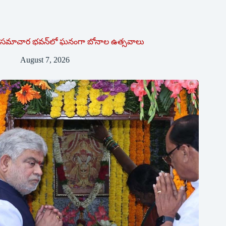
సమాచార భవన్‌లో ఘనంగా బోనాల ఉత్సవాలు
August 7, 2026