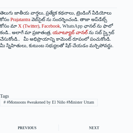
తెలుగు జాతీయ వార్తలు, ప్రత్యేక కథనాలు, ట్రెండింగ్ వీడియోలు
కోసం
Prajatantra
వెబ్‌సైట్ ను సందర్శించండి. తాజా అప్‌డేట్స్
కోసం మా
X (Twitter)
,
Facebook
, WhatsApp ఛానల్ ను ఫాలో
కండి.. అలాగే మా ప్రజాతంత్ర,
యూట్యూబ్ చానల్
ను సబ్ స్క్రైబ్
చేసుకోండి.. మీ అభిప్రాయాన్ని కామెంట్ రూపంలో పంచుకోండి.
మీ స్నేహితులు, కుటుంబ సభ్యులతో షేర్ చేయడం మర్చిపోవద్దు.
Tags
#
#Monsoons #weakened by El Niño #Minister Uttam
PREVIOUS
NEXT