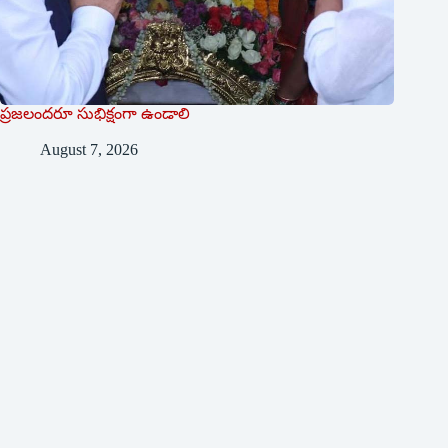
ప్రజలందరూ సుభిక్షంగా ఉండాలి
August 7, 2026