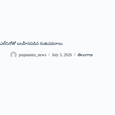
ఎల్‌నినోతో బలహీనపడిన రుతుపవనాలు
prajatantra_news
July 3, 2026
తెలంగాణ