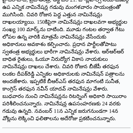
ఉప ఎన్నిక నామినేషన్ల గడువు మంగళవారం సాయంత్రంతో
ముగిసింది. చివరి రోజున పెద్ద ఎత్తున నామినేషన్లు
దాఖలయ్యాయి. 150కిపైగా నామినేషన్లు దాఖలవగా అభ్యర్థుల
సంఖ్య 100 మార్క్‌ను దాటింది. మూడు గంటల తర్వాత గేటు
లోపల ఉన్న వారికి మాత్రమే నామినేషన్లు వేసేందుకు
అధికారులు అవకాశం కల్పించారు. ప్రధాన పార్టీలతోపాటు
స్వతంత్ర అభ్యర్థులు భారీగా నామినేషన్లు వేశారు. ఆర్‌ఆర్‌ఆర్‌
బాధిత రైతులు, ఓయూ నిరుద్యోగ వికాస నాయకులు
నామినేషన్లు దాఖలు చేశారు. చివరి రోజున బీజేపీ తరఫున
లంకల దీపక్‌రెడ్డి ఎన్నికల అధికారులకు నామినేషన్‌ పత్రాలను
అందజేశారు. ఇప్పటికే బీఆర్‌ఎస్‌ తరఫున మాగంటి సునీత,
కాంగ్రెస్‌ తరఫున నవీన్‌ యాదవ్‌ నామినేషన్లు వేశారు.
బుధవారం నుంచి నామినేషన్లను రిటర్నింగ్‌ అధికారి సాయిరాం
పరిశీలించనున్నారు. నామినేషన్ల ఉపసంహరణకు 24 వరకు
గడువు ఉన్నది. నవంబర్‌ 11న ఎన్నిక జరుగనుండగా 14న
వోట్లను లెక్కించి ఫలితాలను అదేరోజు ప్రకటించనున్నారు.