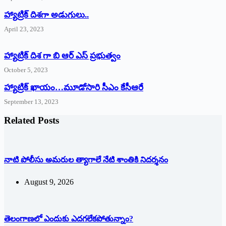
‌హ్యాట్రిక్‌ ‌దిశగా అడుగులు..
April 23, 2023
హ్యాట్రిక్ దిశ గా బి ఆర్ ఎస్ ప్రభుత్వం
October 5, 2023
హ్యాట్రిక్‌ ‌ఖాయం…మూడోసారి సీఎం కేసీఆరే
September 13, 2023
Related Posts
నాటి పోలీసు అమరుల త్యాగాలే నేటి శాంతికి నిదర్శనం
August 9, 2026
తెలంగాణలో ఎందుకు ఎదగలేకపోతున్నాం?