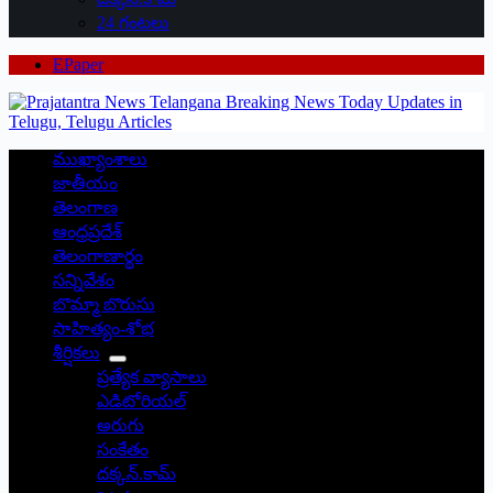
24 గంటలు
EPaper
ముఖ్యాంశాలు
జాతీయం
తెలంగాణ
ఆంధ్రప్రదేశ్
తెలంగాణార్థం
సన్నివేశం
బొమ్మా బొరుసు
సాహిత్యం-శోభ
శీర్షికలు
ప్రత్యేక వ్యాసాలు
ఎడిటోరియల్
అరుగు
సంకేతం
దక్కన్.కామ్