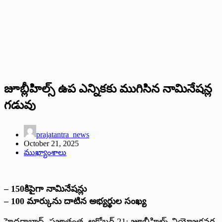
జూబ్లీహిల్స్‌ ఉప ఎన్నికకు ముగిసిన నామినేషన్ల
గడువు
prajatantra_news
October 21, 2025
ముఖ్యాంశాలు
– 150కిపైగా నామినేషన్లు
– 100 మార్కును దాటిన అభ్యర్థుల సంఖ్య
హైదరాబాద్‌, ప్రజాతంత్ర, అక్టోబర్‌ 21: జూబ్లీహిల్స్‌ నియోజకవర్గ