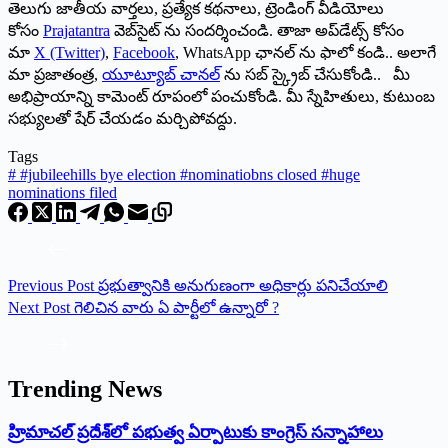
తెలుగు జాతీయ వార్తలు, ప్రత్యేక కథనాలు, ట్రెండింగ్ వీడియోలు
కోసం
Prajatantra
వెబ్‌సైట్ ను సందర్శించండి. తాజా అప్‌డేట్స్ కోసం
మా
X (Twitter)
,
Facebook
, WhatsApp ఛానల్ ను ఫాలో కండి.. అలాగే
మా ప్రజాతంత్ర,
యూట్యూబ్ చానల్
ను సబ్ స్క్రైబ్ చేసుకోండి.. మీ
అభిప్రాయాన్ని కామెంట్ రూపంలో పంచుకోండి. మీ స్నేహితులు, కుటుంబ
సభ్యులతో షేర్ చేయడం మర్చిపోవద్దు.
Tags
#
#jubileehills bye election #nominatiobns closed #huge
nominations filed
Previous
Post
ప్ర‌భుత్వానికి అనుగుణంగా అధికార్లు ప‌నిచేయాలి
Next
Post
గెలిచిన వారు ఏ పార్టీలో ఉన్నారో ?
Trending News
‌హ్రిమాచల్‌ ‌ప్రదేశ్‌లో పభుత్వ ఏర్పాటుకు కాంగ్రెస్‌ ‌సన్నాహాలు