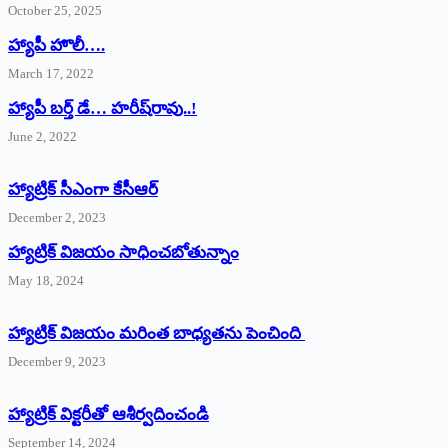
October 25, 2025
హ్యాపీ హొలీ….
March 17, 2022
హ్యాపీ బర్త్ ‌డే… హరీష్‌రావు..!
June 2, 2022
హ్యాట్రిక్‌ ‌సీఎంగా కేసీఆర్‌
December 2, 2023
హ్యాట్రిక్‌ విజయం సాధించబోతున్నాం
May 18, 2024
హ్యాట్రిక్ విజయం మరింత బాధ్యతను పెంచింది
December 9, 2023
హ్యాట్రిక్‌ ‌విక్టరీతో ఆశీర్వదించండి
September 14, 2024