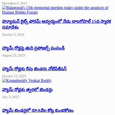
December 8, 2022
హ్యూమన్‌ రైట్స్‌ ఫోరమ్‌ ఆధ్వర్యంలో నేడు బాలగోపాల్‌ 15వ స్మారక
సమావేశం
October 5, 2024
హ్యామ్‌ రోడ్లపై తుది ప్రపోజల్స్‌ పంపండి
August 25, 2025
హ్యామ్‌ రోడ్లకు రేపు టెండరు నోటిఫికేషన్‌
October 15, 2025
హ్యామ్‌ రోడ్లకు త్వరలో టెండర్లు
July 3, 2025
హ్యామ్‌ ‌టెండర్లలో రూ.8వేల కోట్ల కుంభకోణం