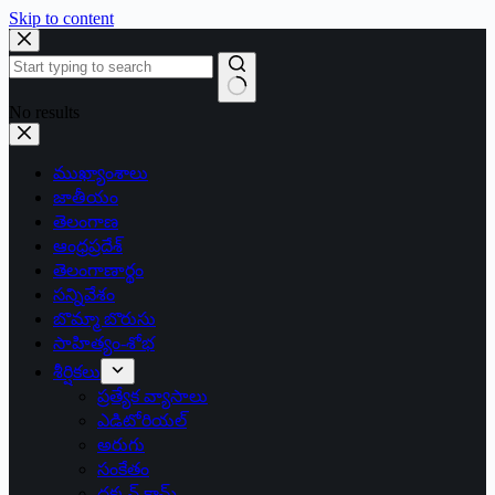
Skip to content
No results
ముఖ్యాంశాలు
జాతీయం
తెలంగాణ
ఆంధ్రప్రదేశ్
తెలంగాణార్థం
సన్నివేశం
బొమ్మా బొరుసు
సాహిత్యం-శోభ
శీర్షికలు
ప్రత్యేక వ్యాసాలు
ఎడిటోరియల్
అరుగు
సంకేతం
దక్కన్.కామ్