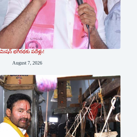
మిషన్ భగీరథకు పదేళ్లు!
August 7, 2026