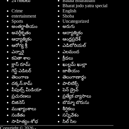
24 గంటలు
Balala Bharatham
Bharat jodo yatra special
Crime
English
entertainment
Shoba
Sports
Uncategorized
అంతర్జాతీయం
అరుగు
అవర్గీకృతం
ఆద్యాత్మికం
ఆధ్యాత్మికం
ఆంధ్రప్రదేశ్
ఆరోగ్య శ్రీ
ఎడిటోరియల్
ఎన్నారై
ఎలమంద
కవితా శాల
క్రీడలు
క్లాస్ రూమ్
ఖుల్లమ్ ఖుల్లా
గెస్ట్ ఎడిటర్
జాతీయం
తెలంగాణ
తెలంగాణార్థం
దక్కన్.కామ్
పాలిటిక్స్
పీపుల్స్ ‌మీడియా
పెన్ డ్రైవ్
ప్రచురణలు
ప్రత్యేక వ్యాసాలు
బిజినెస్
బొమ్మా బొరుసు
ముఖ్యాంశాలు
శీర్షికలు
సంకేతం
సన్నివేశం
సాహిత్యం-శోభ
సిల్ సిల
Copyright © 2026 -