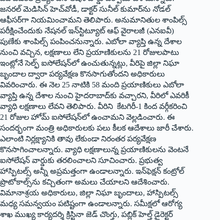
జనరల్ మెడిసిన్ హెచ్‌వోడీ, డాక్టర్ సునీల్ కుమార్‌ను నోడల్
ఆఫీసర్‌గా నియమించామని తెలిపారు. అనుమానితుల శాంపిల్స్
పరీక్షించేందుకు నేషనల్ ఇన్‌స్టిట్యూట్ ఆఫ్ వైరాలజీ (ఎనఐవీ)
పుణేకు శాంపిల్స్ పంపించనున్నారు. ఎబోలా వ్యాప్తి ఉన్న దేశాల
నుంచి వచ్చిన, లక్షణాలు లేని ప్రయాణికులను 21 రోజులపాటు
ఇంట్లోనే సెల్ఫ్ ఐసోలేషన్‌లో ఉంచుతున్నట్లు, వీరిపై జిల్లా నిఘా
బృందాల ద్వారా పర్యవేక్షణ కొనసాగుతోందని అధికారులు
వివరించారు. ఈ నెల 25 నాటికి 58 మంది ప్రయాణికులు ఎబోలా
వ్యాప్తి ఉన్న దేశాల నుంచి హైదరాబాద్‌కు వచ్చారని, వీరిలో ఎవరికీ
వ్యాధి లక్షణాలు లేవని తెలిపారు. వీరిని కేటగిరీ-1 కింద వర్గీకరించి
21 రోజుల హోమ్ ఐసోలేషన్‌లో ఉంచామని వెల్లడించారు. ఈ
సందర్భంగా మంత్రి అధికారులకు పలు కీలక ఆదేశాలు జారీ చేశారు.
ఎలాంటి నిర్లక్ష్యానికి తావు లేకుండా నిరంతర పర్యవేక్షణ
కొనసాగించాలన్నారు. వ్యాధి లక్షణాలున్న ప్రయాణికులను వెంటనే
ఐసోలేషన్ వార్డుకు తరలించాలని సూచించారు. ప్రభుత్వ
హాస్పిటల్స్ అన్నీ అప్రమత్తంగా ఉండాలన్నారు. ఇన్‌ఫెక్షన్ కంట్రోల్
ప్రొటోకాల్స్‌ను కచ్చితంగా అమలు చేయాలని ఆదేశించారు.
విమానాశ్రయ అధికారులు, జిల్లా నిఘా బృందాలు, హాస్పిటల్స్
మధ్య సమన్వయం పటిష్టంగా ఉండాలన్నారు. సమీక్షలో ఆరోగ్య
శాఖ ముఖ్య కార్యదర్శి క్రిస్టినా జెడ్ చొంగ్తు, పబ్లిక్ హెల్త్ డైరెక్టర్