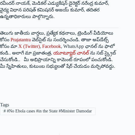
రవీందర్ నాయక్, మెడికల్ ఎడ్యుకేషన్ డైరెక్టర్ నరేంద్ర కుమార్,
వైద్య విధాన పరిషత్ కమిషనర్ అజయ్ కుమార్, తదితర
ఉన్నతాధికారులు పాల్గొన్నారు.
తెలుగు జాతీయ వార్తలు, ప్రత్యేక కథనాలు, ట్రెండింగ్ వీడియోలు
కోసం
Prajatantra
వెబ్‌సైట్ ను సందర్శించండి. తాజా అప్‌డేట్స్
కోసం మా
X (Twitter)
,
Facebook
, WhatsApp ఛానల్ ను ఫాలో
కండి.. అలాగే మా ప్రజాతంత్ర,
యూట్యూబ్ చానల్
ను సబ్ స్క్రైబ్
చేసుకోండి.. మీ అభిప్రాయాన్ని కామెంట్ రూపంలో పంచుకోండి.
మీ స్నేహితులు, కుటుంబ సభ్యులతో షేర్ చేయడం మర్చిపోవద్దు.
Tags
#
#No Ebola cases #in the State #Minister Damodar