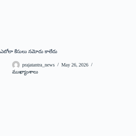
ఎబోలా కేసులు నమోదు కాలేదు
prajatantra_news
May 26, 2026
ముఖ్యాంశాలు