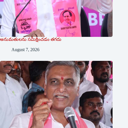
అనుమ‌తుల‌ను స‌మీక్షించ‌డం త‌గ‌దు
August 7, 2026