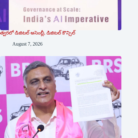
త్వరలో డిజిటల్ అసెంబ్లీ, డిజిటల్ కౌన్సిల్
August 7, 2026