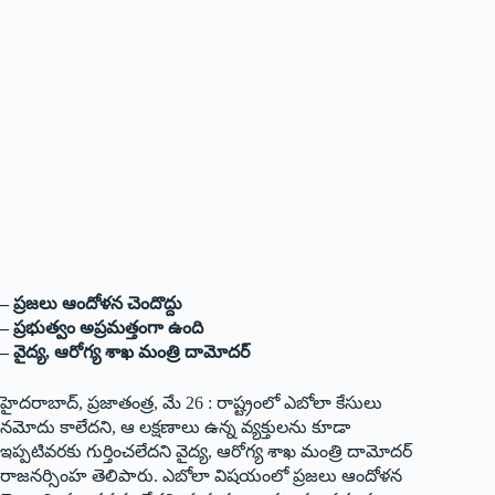
– ప్రజలు ఆందోళన చెందొద్దు
– ప్రభుత్వం అప్రమత్తంగా ఉంది
– వైద్య, ఆరోగ్య శాఖ మంత్రి దామోదర్
హైదరాబాద్, ప్రజాతంత్ర, మే 26 : రాష్ట్రంలో ఎబోలా కేసులు
నమోదు కాలేదని, ఆ లక్షణాలు ఉన్న వ్యక్తులను కూడా
ఇప్పటివరకు గుర్తించలేదని వైద్య, ఆరోగ్య శాఖ మంత్రి దామోదర్
రాజనర్సింహ తెలిపారు. ఎబోలా విషయంలో ప్రజలు ఆందోళన