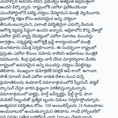
చెందాల్సిన అవసరం లేదని, ప్రభుత్వం అత్యంత అప్రమత్తంగా
ఉందని పేర్కొన్నారు. రాష్ట్రంలోకి ఎబోలా ప్రవేశించకుండా
ఎయిర్‌పోర్టులోనే పటిష్ట చర్యలు చేపట్టామని మంత్రి వెల్లడించారు.
ప్రజారోగ్య రక్షణ కోసం అవసరమైన అన్ని చర్యలూ
తీసుకుంటున్నామని, ఎలాంటి పరిస్థితినైనా ఎదుర్కొనేందుకు
ఆరోగ్య వ్యవస్థ సిద్ధంగా ఉందని అన్నారు. ఆఫ్రికాలోని కొన్ని దేశాల్లో
ఎబోలా వైరస్ వ్యాప్తి నేపథ్యంలో ఎబోలా నివారణ, ముందస్తు
జాగ్రత్తలు, సన్నద్ధతపై ఆరోగ్యశ్రీ ట్రస్ట్ కార్యాలయంలో మంత్రి
మంగళవారం సమీక్ష నిర్వహించారు. ఈ సందర్భంగా రాష్ట్రంలో
ప్రస్తుతం ఎబోలా కేసులు నమోదు కాలేదని అధికారులు మంత్రికి
వివరించారు. కేంద్ర ప్రభుత్వం జారీ చేసిన మార్గదర్శకాల మేరకు
రాష్ట్రంలో అవసరమైన అన్ని ముందస్తు చర్యలు చేపట్టినట్లు
తెలిపారు. ముఖ్యంగా డెమోక్రటిక్ రిపబ్లిక్ ఆఫ్ కాంగో, ఉగాండా,
సౌత్ సూడాన్ వంటి ఎబోలా బాధిత దేశాల నుంచి వచ్చే
ప్రయాణికులను శంషాబాద్ విమానాశ్రయంలోనే స్క్రీనింగ్, థర్మల్
స్కానింగ్ చేస్తూ వారిని క్షుణ్ణంగా పరిశీలిస్తున్నామన్నారు.
విమానాశ్రయంలో డాక్టర్లు, హెల్త్ ఇన్‌స్పెక్టర్లు, ఫీల్డ్ స్టాఫ్, పారా
మెడికల్ సిబ్బందితో ప్రత్యేక బృందం విధులు నిర్వహిస్తోందన్నారు.
అత్యవసర పరిస్థితుల కోసం 108 అంబులెన్స్‌లను 24 గంటలపాటు
అందుబాటులో ఉంచుతున్నామని తెలిపారు. గాంధీ హాస్పిటల్‌లో
పది పడకల ప్రత్యేక ఐసోలేషన్ వార్డు ఏర్పాటు చేశామన్నారు.