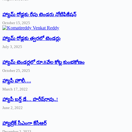
హ్యామ్‌ రోడ్లకు రేపు టెండరు నోటిఫికేషన్‌
October 15, 2025
హ్యామ్‌ రోడ్లకు త్వరలో టెండర్లు
July 3, 2025
హ్యామ్‌ ‌టెండర్లలో రూ.8వేల కోట్ల కుంభకోణం
October 25, 2025
హ్యాపీ హొలీ….
March 17, 2022
హ్యాపీ బర్త్ ‌డే… హరీష్‌రావు..!
June 2, 2022
హ్యాట్రిక్‌ ‌సీఎంగా కేసీఆర్‌
December 2, 2023