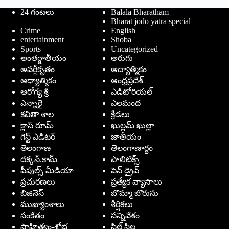
24 గంటలు
Balala Bharatham
Bharat jodo yatra special
Crime
English
entertainment
Shoba
Sports
Uncategorized
అంతర్జాతీయం
అరుగు
అవర్గీకృతం
ఆద్యాత్మికం
ఆధ్యాత్మికం
ఆంధ్రప్రదేశ్
ఆరోగ్య శ్రీ
ఎడిటోరియల్
ఎన్నారై
ఎలమంద
కవితా శాల
క్రీడలు
క్లాస్ రూమ్
ఖుల్లమ్ ఖుల్లా
గెస్ట్ ఎడిటర్
జాతీయం
తెలంగాణ
తెలంగాణార్థం
దక్కన్.కామ్
పాలిటిక్స్
పీపుల్స్ ‌మీడియా
పెన్ డ్రైవ్
ప్రచురణలు
ప్రత్యేక వ్యాసాలు
బిజినెస్
బొమ్మా బొరుసు
ముఖ్యాంశాలు
శీర్షికలు
సంకేతం
సన్నివేశం
సాహిత్యం-శోభ
సిల్ సిల