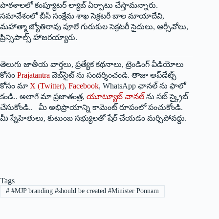
పాఠశాలలో కంప్యూటర్ ల్యాబ్ ఏర్పాటు చేస్తామన్నారు.
సమావేశంలో బీసీ సంక్షేమ శాఖ సెక్రటరీ బాల మాయాదేవి,
మహాత్మా జ్యోతిరావు పూలే గురుకుల సెక్రటరీ సైదులు, ఆర్సీవోలు,
ప్రిన్సిపాల్స్ హాజరయ్యారు.
తెలుగు జాతీయ వార్తలు, ప్రత్యేక కథనాలు, ట్రెండింగ్ వీడియోలు
కోసం
Prajatantra
వెబ్‌సైట్ ను సందర్శించండి. తాజా అప్‌డేట్స్
కోసం మా
X (Twitter)
,
Facebook
, WhatsApp ఛానల్ ను ఫాలో
కండి.. అలాగే మా ప్రజాతంత్ర,
యూట్యూబ్ చానల్
ను సబ్ స్క్రైబ్
చేసుకోండి.. మీ అభిప్రాయాన్ని కామెంట్ రూపంలో పంచుకోండి.
మీ స్నేహితులు, కుటుంబ సభ్యులతో షేర్ చేయడం మర్చిపోవద్దు.
Tags
#
#MJP branding #should be created #Minister Ponnam