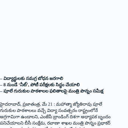
– విద్యార్థులకు సమగ్ర బోధన జరగాలి
– 8 నుండే ‘నీట్‌’, పోటీ పరీక్షలకు సిద్ధం చేయాలి
– పూలే గురుకుల పాఠశాలల ఫలితాలపై మంత్రి పొన్నం సమీక్ష
హైదరాబాద్, ప్రజాతంత్ర, మే 21 : మహాత్మా జ్యోతిరావు పూలే
గురుకుల పాఠశాలలు వచ్చే విద్యా సంవత్సరం రాష్ట్రంలోనే
అగ్రగామిగా ఉండాలని, ఎంజేపీ బ్రాండింగ్ దిశగా అధ్యాపక బృందం
పనిచేయాలని బీసీ సంక్షేమ, రవాణా శాఖల మంత్రి పొన్నం ప్రభాకర్