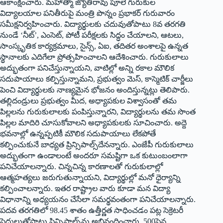
ఆకాంక్షించారు. మహాత్మా జ్యోతిరావు పూలే గురుకుల
విద్యాలయాల పనితీరుపై మంత్రి పొన్నం ప్రభాకర్ గురువారం
సమీక్షనిర్వహించారు. విద్యార్థులకు చదువుతోపాటు 8వ తరగతి
నుండే ‘నీట్‌’, ఎంసెట్, పోటీ పరీక్షలకు సిద్ధం చేయాలని, ఆటలు,
సాంస్కృతిక కార్యక్రమాలు, సైన్స్, ఏఐ, తదితర అంశాలపై ఉన్నత
స్థానాలకు ఎదిగేలా ప్రోత్సహించాలని ఆదేశించారు. గురుకులాలు
అద్భుతంగా పనిచేస్తున్నాయని, వాటిల్లో అన్ని రకాల మౌలిక
సదుపాయాలు కల్పిస్తున్నామని, ప్రభుత్వం మెస్, కాస్మెటిక్ చార్జీలు
పెంచి విద్యార్థులకు నాణ్యమైన భోజనం అందిస్తున్నట్లు తెలిపారు.
తల్లిదండ్రులు ప్రభుత్వం మీద, అధ్యాపకుల విశ్వాసంతో తమ
పిల్లలను గురుకులాలకు పంపిస్తున్నారని, విద్యార్థులను తమ సొంత
పిల్లల మాదిరి చూసుకోవాలని అధ్యాపకులకు సూచించారు. అద్దె
భవనాల్లో ఉన్నప్పటికీ మౌలిక సదుపాయాలు లేకపోతే
కల్పించుకునే బాధ్యత ప్రిన్సిపాల్స్‌దేనన్నారు. ఎంజేపీ గురుకులాలు
అద్భుతంగా ఉండాలంటే అందరూ సమష్టిగా ఒక కుటుంబంలాగా
పనిచేయాలన్నారు. చిన్నచిన్న కారణాలతో గురుకులాల్లో
ఆత్మహత్యలు జరుగుతున్నాయని, విద్యార్థుల్లో మనో ధైర్యాన్ని
కల్పించాలన్నారు. ఇతర రాష్ట్రాల వారు కూడా మన విద్యా
విధానాన్ని అధ్యయనం చేసేలా సమర్థవంతంగా పనిచేయాలన్నారు.
పదవ తరగతిలో 98.45 శాతం ఉత్తీర్ణత సాధించడం పట్ల సెక్రెటరీ
సైదులుతోపాటు ప్రిన్సిపాల్స్‌ను అభినందించారు. 500పైన