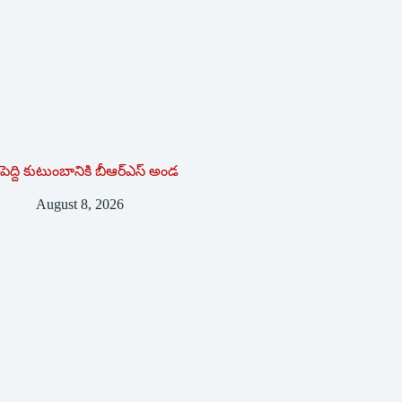
పెద్ది కుటుంబానికి బీఆర్ఎస్ అండ
August 8, 2026