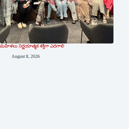
మహిళలు నిర్ణయాత్మక శక్తిగా ఎదగాలి
August 8, 2026