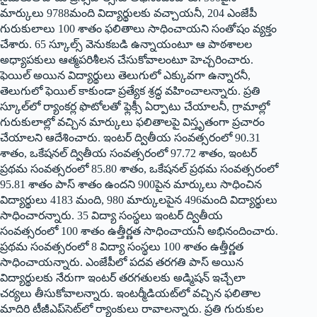
మార్కులు 9788మంది విద్యార్థులకు వచ్చాయనీ, 204 ఎంజేపీ
గురుకులాలు 100 శాతం ఫలితాలు సాధించాయని సంతోషం వ్యక్తం
చేశారు. 65 స్కూల్స్ వెనుకబడి ఉన్నాయంటూ ఆ పాఠశాలల
అధ్యాపకులు ఆత్మపరిశీలన చేసుకోవాలంటూ హెచ్చరించారు.
ఫెయిల్ అయిన విద్యార్థులు తెలుగులో ఎక్కువగా ఉన్నారనీ,
తెలుగులో ఫెయిల్ కాకుండా ప్రత్యేక శ్రద్ధ వహించాలన్నారు. ప్రతి
స్కూల్‌లో ర్యాంకర్ల ఫొటోలతో ఫ్లెక్సీ ఏర్పాటు చేయాలనీ, గ్రామాల్లో
గురుకులాల్లో వచ్చిన మార్కులు ఫలితాలపై విస్తృతంగా ప్రచారం
చేయాలని ఆదేశించారు. ఇంటర్ ద్వితీయ సంవత్సరంలో 90.31
శాతం, ఒకేషనల్ ద్వితీయ సంవత్సరంలో 97.72 శాతం, ఇంటర్
ప్రథమ సంవత్సరంలో 85.80 శాతం, ఒకేషనల్ ప్రథమ సంవత్సరంలో
95.81 శాతం పాస్ శాతం ఉందని 900పైన మార్కులు సాధించిన
విద్యార్థులు 4183 మంది, 980 మార్కులపైన 496మంది విద్యార్థులు
సాధించారన్నారు. 35 విద్యా సంస్థలు ఇంటర్ ద్వితీయ
సంవత్సరంలో 100 శాతం ఉత్తీర్ణత సాధించాయనీ అభినందించారు.
ప్రథమ సంవత్సరంలో 8 విద్యా సంస్థలు 100 శాతం ఉత్తీర్ణత
సాధించాయన్నారు. ఎంజేపీలో పదవ తరగతి పాస్ అయిన
విద్యార్థులకు నేరుగా ఇంటర్ తరగతులకు అడ్మిషన్ ఇచ్చేలా
చర్యలు తీసుకోవాలన్నారు. ఇంటర్మీడియట్‌లో వచ్చిన ఫలితాల
మాదిరి టీజీఎప్‌సెట్‌లో ర్యాంకులు రావాలన్నారు. ప్రతి గురుకుల