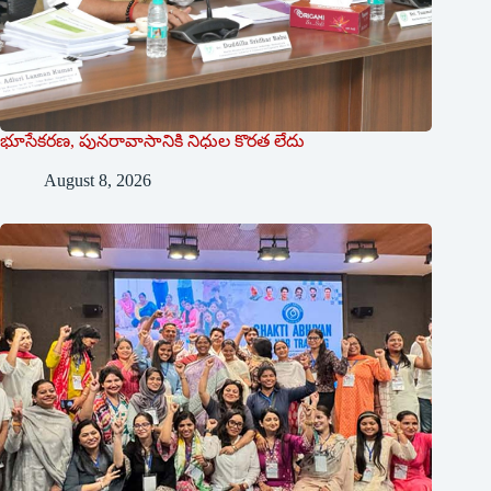
భూసేకరణ, పునరావాసానికి నిధుల కొరత లేదు
August 8, 2026