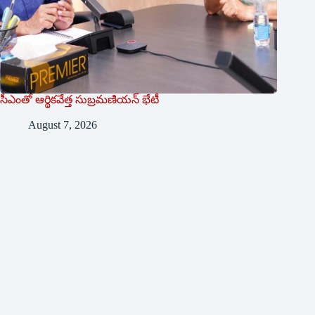
సీఎంతో ఆర్థికవేత్త సుబ్రమణియన్ భేటీ
August 7, 2026