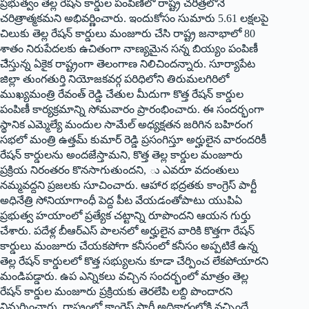
ప్రభుత్వం తెల్ల రేషన్‌ కార్డుల పంపిణీలో రాష్ట్ర చరిత్రలోనే
చరిత్రాత్మకమని అభివర్ణించారు. ఇందుకోసం సుమారు 5.61 లక్షలపై
చిలుకు తెల్ల రేషన్‌ కార్డులు మంజూరు చేసి రాష్ట్ర జనాభాలో 80
శాతం నిరుపేదలకు ఉచితంగా నాణ్యమైన సన్న బియ్యం పంపిణీ
చేెస్తున్న ఏకైక రాష్ట్రంగా తెలంగాణ నిలిచిందన్నారు. సూర్యాపేట
జిల్లా తుంగతుర్తి నియోజకవర్గ పరిధిలోని తిరుమలగిరిలో
ముఖ్యమంత్రి రేవంత్‌ రెడ్డి చేతుల మీదుగా కొత్త రేషన్‌ కార్డుల
పంపిణీ కార్యక్రమాన్ని సోమవారం ప్రారంభించారు. ఈ సందర్భంగా
స్థానిక ఎమ్మెల్యే మందుల సామేల్‌ అధ్యక్షతన జరిగిన బహిరంగ
సభలో మంత్రి ఉత్తమ్‌ కుమార్‌ రెడ్డి ప్రసంగిస్తూ అర్హులైన వారందరికీ
రేషన్‌ కార్డులను అందజేస్తామని, కొత్త తెల్ల కార్డుల మంజూరు
ప్రక్రియ నిరంతరం కొనసాగుతుందని, ు ఎవరూ వదంతులు
నమ్మవద్దని ప్రజలకు సూచించారు. ఆహార భద్రతకు కాంగ్రెస్‌ పార్టీ
అధినేత్రి సోనియాగాంధీ పెద్ద పీట వేయడంతోపాటు యుపిఏ
ప్రభుత్వ హయాంలో ప్రత్యేక చట్టాన్ని రూపొందని ఆయన గుర్తు
చేశారు. పదేళ్ల బీఆర్‌ఎస్‌ పాలనలో అర్హులైన వారికి కొత్తగా రేషన్‌
కార్డులు మంజూరు చేయకపోగా కనీసంలో కనీసం అప్పటికే ఉన్న
తెల్ల రేషన్‌ కార్డులలో కొత్త సభ్యులను కూడా చేర్పించ లేకపోయారని
మండిపడ్డారు. ఉప ఎన్నికలు వచ్చిన సందర్భంలో మాత్రం తెల్ల
రేషన్‌ కార్డుల మంజూరు ప్రక్రియకు తెరలేపి లబ్ది పొందారని
విమర్శించారు. రాష్ట్రంలో కాంగ్రెస్‌ పార్టీ అధికారంలోకి వచ్చిందే