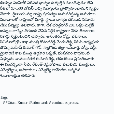
బియ్యం పంపిణీకి సరిపడ ధాన్యం ఉత్పత్తికి ముందెన్నడూ లేని
రీతిలో రూ.500 బోనస్‌ ఇచ్చి సన్నాలను ప్రోత్సాహించామని స్పష్టం
చేశారు. రైతాంగం పట్ల రాష్ట్ర ప్రభుత్వం అనుసరిస్తున్న అనుకూల
విధానాలతో రాష్ట్రంలో రికార్డు స్థాయి ధాన్యం దిగుబడి నమోదు
చేసుకున్నట్లు తెలిపారు. కాగా, దేశ చరిత్రలోనే 281 లక్షల మెట్రిక్‌
టన్నుల ధాన్యం దిగుబడి చేసిన ఏకైక రాష్ట్రంగా నేడు తెలంగాణ
రికార్డు సృష్టించిందని చెప్పారు. అనంతరం రోడ్లు భవనాలు,
సినిమాటోగ్రఫీ శాఖ మంత్రి కోమటిరెడ్డి వెంకటరెడ్డి, పిసిసి అధ్యక్షుడు
బొమ్మ మహేష్‌ కుమార్‌ గౌడ్‌, నల్లగొండ జిల్లా ఇన్‌చార్జి, ఎస్సీ, ఎస్టీ,
మైనారిటీ శాఖ మంత్రి అడ్లూరి లక్ష్మణ్‌, భువనగిరి పార్లమెంట్‌
సభ్యుడు చామల కిరణ్‌ కుమార్‌ రెడ్డి, తదితరులు ప్రసంగించారు.
ఈ సందర్భంగా సీఎం రేవంత్‌ రెడ్డితోపాటు పలువురు మంత్రులు,
ఎమ్మెల్యేలు, అధికారులు ఎమ్మెల్యే సామేల్‌కు జన్మదిన
శుభాకాంక్షలు తెలిపారు.
Tags
#
#Uttam Kumar #Ration cards # continuous process