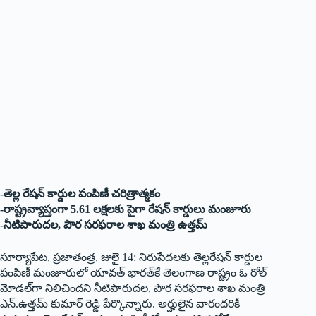
-తెల్ల రేషన్‌ కార్డుల పంపిణీ చరిత్రాత్మకం
-రాష్ట్రవ్యాప్తంగా 5.61 లక్షలకు పైగా రేషన్‌ కార్డులు మంజూరు
-నీటిపారుదల, పౌర సరఫరాల శాఖ మంత్రి ఉత్తమ్‌
సూర్యాపేట, ప్రజాతంత్ర, జులై 14: నిరుపేదలకు తెల్లరేషన్‌ కార్డుల
పంపిణీ మంజూరులో యావత్‌ భారత్‌కే తెలంగాణ రాష్ట్రం ఓ రోల్‌
మోడల్‌గా నిలిచిందని నీటిపారుదల, పౌర సరఫరాల శాఖ మంత్రి
ఎన్‌.ఉత్తమ్‌ కుమార్‌ రెడ్డి పేర్కొన్నారు. అర్హులైన వారందరికీ