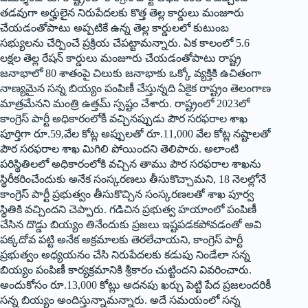
తడవుగా అర్హులైన నిరుపేదలకు కొత్త తెల్ల కార్డులు మంజూరు
చేయడంతోపాటు అప్పటికే ఉన్న తెల్ల కార్డులలో కుటుంబ
సభ్యులను చేర్పించే ప్రక్రియ చేపట్టామన్నారు. ఏక కాలంలో 5.6
లక్షల తెల్ల రేషన్‌ కార్డులు మంజూరు చేయడంతోపాటు రాష్ట్ర
జనాభాలో 80 శాతంపై చిలుకు జనాభాకు ఒక్కో వ్యక్తికి ఉచితంగా
నాణ్యమైన సన్న బియ్యం పంపిణీ చేస్తున్నది ఏకైక రాష్ట్రం తెలంగాణ
మాత్రమేనని మంత్రి ఉత్తమ్‌ స్పష్టం చేశారు. రాష్ట్రంలో 2023లో
కాంగ్రెస్‌ పార్టీ అధికారంలోకీ వచ్చినప్పుడు పౌర సరఫరాల శాఖ
పూర్తిగా రూ.59,వేల కోట్ల అప్పులతో రూ.11,000 వేల కోట్ల నష్టాలతో
పౌర సరఫరాల శాఖ మిగిలి పోయిందని తెలిపారు. అలాంటి
పరిస్థితిలలో అధికారంలోకి వచ్చిన తాము పౌర సరఫరాల శాఖను
స్థిరీకరించేందుకు అనేక సంస్కరణలు తీసుకొచ్చామని, 18 నెలల్లోనే
కాంగ్రెస్‌ పార్టీ ప్రభుత్వం తీసుకొచ్చిన సంస్కరణలతో శాఖ పూర్వ
స్థితికి వచ్చిందని చెప్పారు. గడిచిన ప్రభుత్వ హయాంలో పంపిణీ
చేసిన దొడ్డు బియ్యం తినేందుకు ప్రజలు ఇష్టపడకపోవడంతో అవి
పక్కదోవ పట్టి అనేక అక్రమాలకు తెరలేచాయని, కాంగ్రెస్‌ పార్టీ
ప్రభుత్వం అధ్యయనం చేసి నిరుపేదలకు కడుపు నిండేలా సన్న
బియ్యం పంపిణీ కార్యక్రమానికి శ్రీకారం చుట్టిందని వివరించారు.
అందుకోసం రూ.13,000 కోట్లు అదనపు ఖర్చు పెట్టి పేద ప్రజలందరికీ
సన్న బియ్యం అందిస్తున్నామన్నారు. అదే సమయంలో సన్న