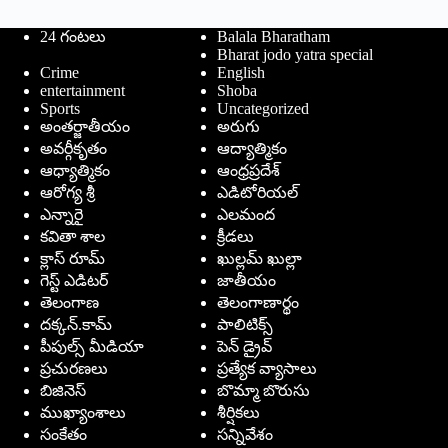
24 గంటలు
Balala Bharatham
Bharat jodo yatra special
Crime
English
entertainment
Shoba
Sports
Uncategorized
అంతర్జాతీయం
అరుగు
అవర్గీకృతం
ఆద్యాత్మికం
ఆధ్యాత్మికం
ఆంధ్రప్రదేశ్
ఆరోగ్య శ్రీ
ఎడిటోరియల్
ఎన్నారై
ఎలమంద
కవితా శాల
క్రీడలు
క్లాస్ రూమ్
ఖుల్లమ్ ఖుల్లా
గెస్ట్ ఎడిటర్
జాతీయం
తెలంగాణ
తెలంగాణార్థం
దక్కన్.కామ్
పాలిటిక్స్
పీపుల్స్ ‌మీడియా
పెన్ డ్రైవ్
ప్రచురణలు
ప్రత్యేక వ్యాసాలు
బిజినెస్
బొమ్మా బొరుసు
ముఖ్యాంశాలు
శీర్షికలు
సంకేతం
సన్నివేశం