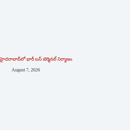
హైదరాబాద్‌లో భారీ బస్‌ ‌టెర్మినల్‌ ‌నిర్మాణం
August 7, 2026