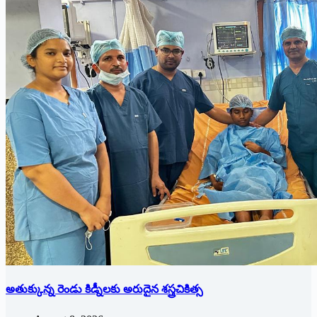
అతుక్కున్న రెండు కిడ్నీలకు అరుదైన శస్త్రచికిత్స