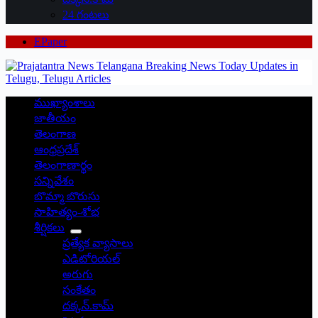
24 గంటలు
EPaper
ముఖ్యాంశాలు
జాతీయం
తెలంగాణ
ఆంధ్రప్రదేశ్
తెలంగాణార్థం
సన్నివేశం
బొమ్మా బొరుసు
సాహిత్యం-శోభ
శీర్షికలు
ప్రత్యేక వ్యాసాలు
ఎడిటోరియల్
అరుగు
సంకేతం
దక్కన్.కామ్