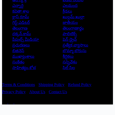
ఎన్నారై
ఎలమంద
కవితా శాల
క్రీడలు
క్లాస్ రూమ్
ఖుల్లమ్ ఖుల్లా
గెస్ట్ ఎడిటర్
జాతీయం
తెలంగాణ
తెలంగాణార్థం
దక్కన్.కామ్
పాలిటిక్స్
పీపుల్స్ ‌మీడియా
పెన్ డ్రైవ్
ప్రచురణలు
ప్రత్యేక వ్యాసాలు
బిజినెస్
బొమ్మా బొరుసు
ముఖ్యాంశాలు
శీర్షికలు
సంకేతం
సన్నివేశం
సాహిత్యం-శోభ
సిల్ సిల
Copyright © 2026 - Prajatantra
Terms & Conditions
Shipping Policy
Refund Policy
Privacy Policy
About Us
Contact Us