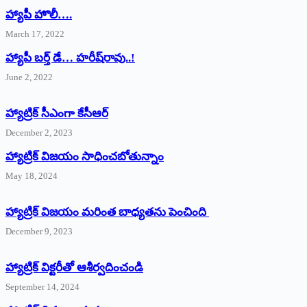
హ్యాపీ హొలీ….
March 17, 2022
హ్యాపీ బర్త్ ‌డే… హరీష్‌రావు..!
June 2, 2022
హ్యాట్రిక్‌ ‌సీఎంగా కేసీఆర్‌
December 2, 2023
హ్యాట్రిక్‌ విజయం సాధించబోతున్నాం
May 18, 2024
హ్యాట్రిక్ విజయం మరింత బాధ్యతను పెంచింది
December 9, 2023
హ్యాట్రిక్‌ ‌విక్టరీతో ఆశీర్వదించండి
September 14, 2024