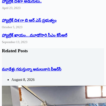
‌హ్యాట్రిక్‌ ‌దిశగా అడుగులు..
April 23, 2023
హ్యాట్రిక్ దిశ గా బి ఆర్ ఎస్ ప్రభుత్వం
October 5, 2023
హ్యాట్రిక్‌ ‌ఖాయం…మూడోసారి సీఎం కేసీఆరే
September 13, 2023
Related Posts
మూడేళ్లు గ‌డుస్తున్నా అమ‌లుకాని పీఆర్‌సీ
August 8, 2026