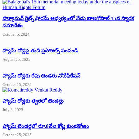
హ్యూమన్‌ రైట్స్‌ ఫోరమ్‌ ఆధ్వర్యంలో నేడు బాలగోపాల్‌ 15వ స్మారక
సమావేశం
October 5, 2024
హ్యామ్‌ రోడ్లపై తుది ప్రపోజల్స్‌ పంపండి
August 25, 2025
హ్యామ్‌ రోడ్లకు రేపు టెండరు నోటిఫికేషన్‌
October 15, 2025
హ్యామ్‌ రోడ్లకు త్వరలో టెండర్లు
July 3, 2025
హ్యామ్‌ ‌టెండర్లలో రూ.8వేల కోట్ల కుంభకోణం
October 25, 2025