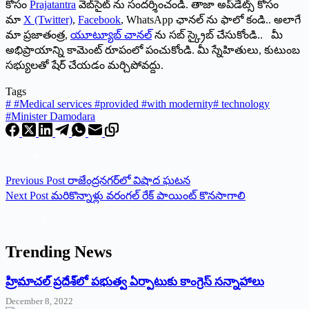
కోసం
Prajatantra
వెబ్‌సైట్ ను సందర్శించండి. తాజా అప్‌డేట్స్ కోసం
మా
X (Twitter)
,
Facebook
, WhatsApp ఛానల్ ను ఫాలో కండి.. అలాగే
మా ప్రజాతంత్ర,
యూట్యూబ్ చానల్
ను సబ్ స్క్రైబ్ చేసుకోండి.. మీ
అభిప్రాయాన్ని కామెంట్ రూపంలో పంచుకోండి. మీ స్నేహితులు, కుటుంబ
సభ్యులతో షేర్ చేయడం మర్చిపోవద్దు.
Tags
#
#Medical services #provided #with modernity
#
technology
#Minister Damodara
Previous
Post
రాజేంద్రనగర్‌లో విషాద ఘటన
Next
Post
మరికొన్నాళ్లు వరంగల్‌ రేక్‌ పాయింట్‌ కొనసాగాలి
Trending News
‌హ్రిమాచల్‌ ‌ప్రదేశ్‌లో పభుత్వ ఏర్పాటుకు కాంగ్రెస్‌ ‌సన్నాహాలు
December 8, 2022