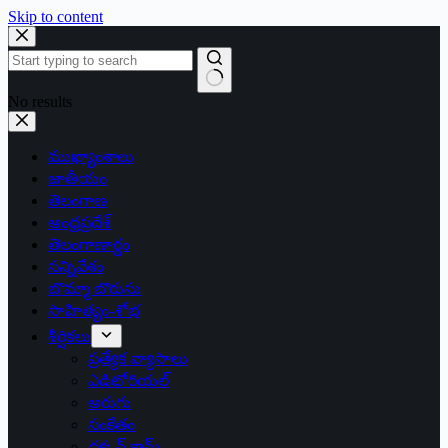
Skip to content
No results
ముఖ్యాంశాలు
జాతీయం
తెలంగాణ
ఆంధ్రప్రదేశ్
తెలంగాణార్థం
సన్నివేశం
బొమ్మా బొరుసు
సాహిత్యం-శోభ
శీర్షికలు
ప్రత్యేక వ్యాసాలు
ఎడిటోరియల్
అరుగు
సంకేతం
దక్కన్.కామ్