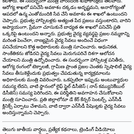
కలిశారు. ఈ సందర్భంగా మంత్రి వారందరికీ శుభాకాంక్షలు తెలిపారు.
ఆరోగ్య శాఖలో పనిచేసే అవకాశం దక్కడం అదృష్టమని, అనారోగ్యంతో
ఆపదలో ఉన్మ ఎంతోమందికి సేవ చేసే అవకాశం ఈ శాఖలో ఉంటుందని
చెప్పారు. ప్రభుత్వ హాస్పిటళ్లకు అత్యంత పేద ప్రజలు వస్తుంటారని, వారిని
అప్యాయంగా, ప్రేమగా చూసుకునే బాధ్యత ఈ శాఖలో పనిచేసే ప్రతి
ఒక్కరిపై ఉంటుందని అన్నారు. ప్రభుత్వ వైద్య వ్యవస్థపై ప్రజల నమ్మకాన్ని
మరింత పెంచేలా, నాణ్యమైన వైద్య సేవలు అందించే విధంగా
పనిచేయాలని కొత్త అధికారులకు మంత్రి సూచించారు. ఆధునికత,
సాంకేతికను జోడిరచి వైద్య సేవలు మెరుగుపరిచే దిశగా ఆలోచన
చేయాలని మంత్రి ఉద్బోధించారు. ఈ సందర్భంగా హాస్పిటళ్ల పనితీరు,
ఆరోగ్య రంగంలో టెక్నాలజీ, గ్రామీణ ప్రాంత ప్రజల చెంతకు స్పెషాలిటీ వైద్య
సేవలు తీసుకెళ్లేందుకు ప్రభుత్వం చేపడుతున్న కార్యక్రమాలను
అధికారులకు మంత్రి వివరించారు. ఒకప్పటిలా ఇప్పుడు అంటువ్యాధుల
సమస్య లేదని, వాటి స్థానంలో లైఫ్‌ స్టైల్‌ డిసీజెస్‌ ( నాన్‌ కమ్యునికెేబుల్‌
డిసీజెస్‌) సమస్య పెరిగిందని, ఈ పరిస్థితిని అవగాహన చేసుకోవాలని
మంత్రి సూచించారు. ప్రతి జిల్లాలోనూ డే కేర్‌ కేన్సర్‌ సెంటర్స్‌, ఎన్‌సీడీ
క్లినిక్స్‌ ఏర్పాటు చేశామని, వాటి ద్వారా ఎన్‌సీడీ పేషెంట్లకు వైద్య సేవలు
అందిస్తున్నామని చెప్పారు.
తెలుగు జాతీయ వార్తలు, ప్రత్యేక కథనాలు, ట్రెండింగ్ వీడియోలు