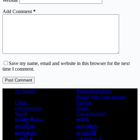
Website
Add Comment
*
Save my name, email and website in this browser for the next
time I comment.
Post Comment
24 గంటలు
Balala Bharatham
Bharat jodo yatra special
Crime
English
entertainment
Shoba
Sports
Uncategorized
అంతర్జాతీయం
అరుగు
అవర్గీకృతం
ఆద్యాత్మికం
ఆధ్యాత్మికం
ఆంధ్రప్రదేశ్
ఆరోగ్య శ్రీ
ఎడిటోరియల్