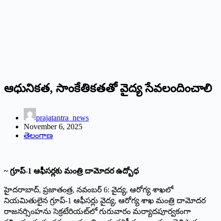
ఆధునికత, సాంకేతికతతో వైద్య సేవలందించాలి
prajatantra_news
November 6, 2025
తెలంగాణ
~ గ్రూప్‌-1 ఆఫీసర్లకు మంత్రి దామోదర ఉద్బోధ
హైదరాబాద్‌, ప్రజాతంత్ర, నవంబర్‌ 6: వైద్య, ఆరోగ్య శాఖలో
నియమితులైన గ్రూప్‌-1 ఆఫీసర్లు వైద్య, ఆరోగ్య శాఖ మంత్రి దామోదర
రాజనర్సింహను సెక్రటేరియట్‌లో గురువారం మర్యాదపూర్వకంగా