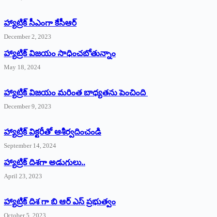
హ్యాట్రిక్‌ ‌సీఎంగా కేసీఆర్‌
December 2, 2023
హ్యాట్రిక్‌ విజయం సాధించబోతున్నాం
May 18, 2024
హ్యాట్రిక్ విజయం మరింత బాధ్యతను పెంచింది
December 9, 2023
హ్యాట్రిక్‌ ‌విక్టరీతో ఆశీర్వదించండి
September 14, 2024
‌హ్యాట్రిక్‌ ‌దిశగా అడుగులు..
April 23, 2023
హ్యాట్రిక్ దిశ గా బి ఆర్ ఎస్ ప్రభుత్వం
October 5, 2023