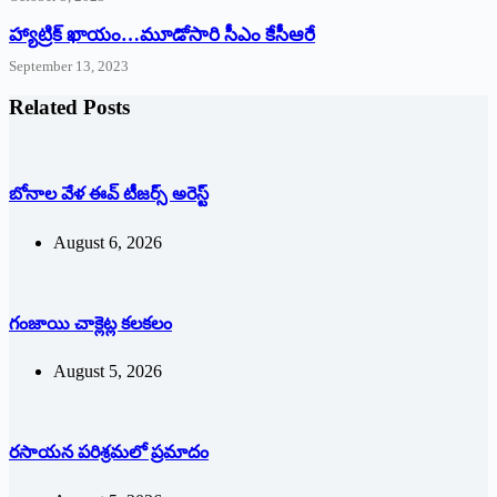
హ్యాట్రిక్‌ ‌ఖాయం…మూడోసారి సీఎం కేసీఆరే
September 13, 2023
Related Posts
బోనాల వేళ ఈవ్‌ ‌టీజర్స్ అరెస్ట్
August 6, 2026
గంజాయి చాక్లెట్ల కలకలం
August 5, 2026
రసాయన పరిశ్రమలో ప్రమాదం