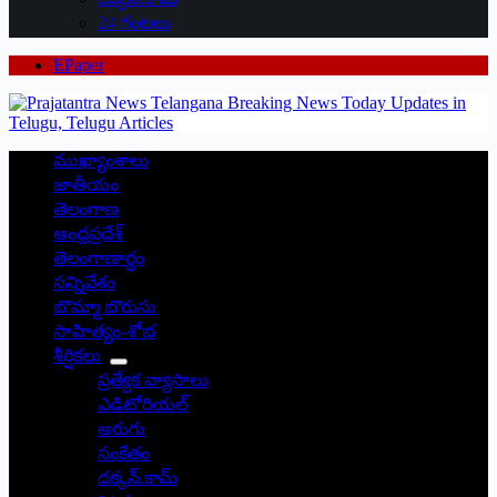
24 గంటలు
EPaper
ముఖ్యాంశాలు
జాతీయం
తెలంగాణ
ఆంధ్రప్రదేశ్
తెలంగాణార్థం
సన్నివేశం
బొమ్మా బొరుసు
సాహిత్యం-శోభ
శీర్షికలు
ప్రత్యేక వ్యాసాలు
ఎడిటోరియల్
అరుగు
సంకేతం
దక్కన్.కామ్