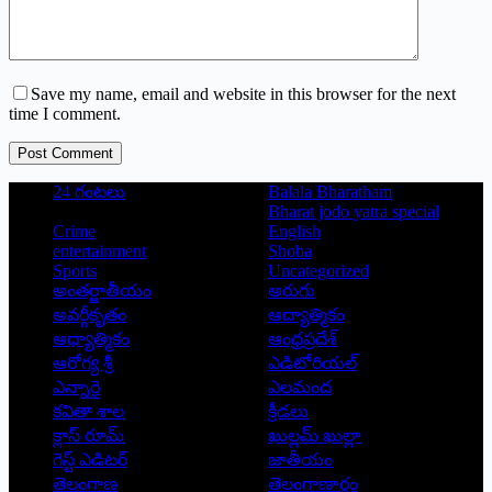
Save my name, email and website in this browser for the next
time I comment.
Post Comment
24 గంటలు
Balala Bharatham
Bharat jodo yatra special
Crime
English
entertainment
Shoba
Sports
Uncategorized
అంతర్జాతీయం
అరుగు
అవర్గీకృతం
ఆద్యాత్మికం
ఆధ్యాత్మికం
ఆంధ్రప్రదేశ్
ఆరోగ్య శ్రీ
ఎడిటోరియల్
ఎన్నారై
ఎలమంద
కవితా శాల
క్రీడలు
క్లాస్ రూమ్
ఖుల్లమ్ ఖుల్లా
గెస్ట్ ఎడిటర్
జాతీయం
తెలంగాణ
తెలంగాణార్థం