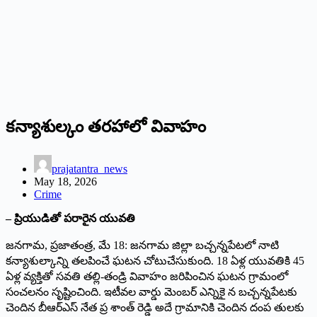
కన్యాశుల్కం తరహాలో వివాహం
prajatantra_news
May 18, 2026
Crime
– ప్రియుడితో పరారైన యువతి
జనగామ, ప్రజాతంత్ర, మే 18: జనగామ జిల్లా బచ్చన్నపేటలో నాటి
కన్యాశుల్కాన్ని తలపించే ఘటన చోటుచేసుకుంది. 18 ఏళ్ల యువతికి 45
ఏళ్ల వ్యక్తితో సవతి తల్లి-తండ్రి వివాహం జరిపించిన ఘటన గ్రామంలో
సంచలనం సృష్టించింది. ఇటీవల వార్డు మెంబర్ ఎన్నికై న బచ్చన్నపేటకు
చెందిన బీఆర్ఎస్ నేత ప్ర శాంత్ రెడ్డి అదే గ్రామానికి చెందిన దంప తులకు