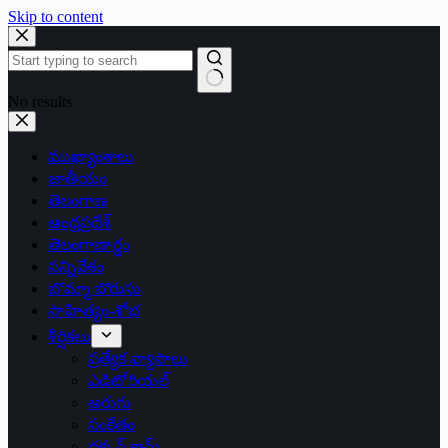
Skip to content
No results
ముఖ్యాంశాలు
జాతీయం
తెలంగాణ
ఆంధ్రప్రదేశ్
తెలంగాణార్థం
సన్నివేశం
బొమ్మా బొరుసు
సాహిత్యం-శోభ
శీర్షికలు
ప్రత్యేక వ్యాసాలు
ఎడిటోరియల్
అరుగు
సంకేతం
దక్కన్.కామ్