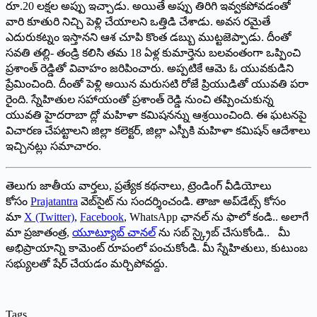
రూ.20 లక్షల అప్పు ఇచ్చాడు. అయితే అప్పు తిరిగి ఇవ్వకపోవడంతో
వారి కూతురి నిచ్చి పెళ్లి చేయాలని ఒత్తిడి చేశాడు. అవస రమైతే
ఎదురుకట్నం ఇస్తానని ఆశ చూపి కొంత డబ్బు ముట్టజెప్పాడు. దీంతో
సవతి తల్లి- తండ్రి కలిసి తమ 18 ఏళ్ల కుమార్తెను బలవంతంగా ఒప్పించి
ప్రశాంత్ రెడ్డితో వివాహం జరిపించారు. అప్పటికే ఆమె ఓ యువకుడిని
ప్రేమించింది. దీంతో పెళ్లి అయిన మరుసటి రోజే ప్రియుడితో యువతి పరా
రైంది. స్నేహితుల సహాయంతో ప్రశాంత్ రెడ్డి నుంచి తప్పించుకున్న
యువతి హైదరాబా ద్లో మహిళా కమిషనన్ను ఆశ్రయించింది. ఈ ఘటనపై
విచారణ చేపట్టాలని జిల్లా కలెక్టర్, జిల్లా ఎస్పీకి మహిళా కమిషన్ ఆదేశాలు
ఇచ్చినట్లు సమాచారం.
తెలుగు జాతీయ వార్తలు, ప్రత్యేక కథనాలు, ట్రెండింగ్ వీడియోలు
కోసం
Prajatantra
వెబ్‌సైట్ ను సందర్శించండి. తాజా అప్‌డేట్స్ కోసం
మా
X (Twitter)
,
Facebook
, WhatsApp ఛానల్ ను ఫాలో కండి.. అలాగే
మా ప్రజాతంత్ర,
యూట్యూబ్ చానల్
ను సబ్ స్క్రైబ్ చేసుకోండి.. మీ
అభిప్రాయాన్ని కామెంట్ రూపంలో పంచుకోండి. మీ స్నేహితులు, కుటుంబ
సభ్యులతో షేర్ చేయడం మర్చిపోవద్దు.
Tags