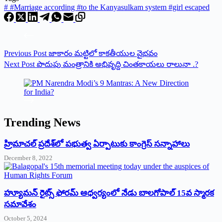
#
#Marriage according #to the Kanyasulkam system #girl escaped
Previous
Post
జాకారం మట్టిలో కాకతీయుల వైభవం
Next
Post
పొదుపు మంత్రానికి అభివృద్ది చింతకాయలు రాలునా .?
Trending News
‌హ్రిమాచల్‌ ‌ప్రదేశ్‌లో పభుత్వ ఏర్పాటుకు కాంగ్రెస్‌ ‌సన్నాహాలు
December 8, 2022
హ్యూమన్‌ రైట్స్‌ ఫోరమ్‌ ఆధ్వర్యంలో నేడు బాలగోపాల్‌ 15వ స్మారక
సమావేశం
October 5, 2024