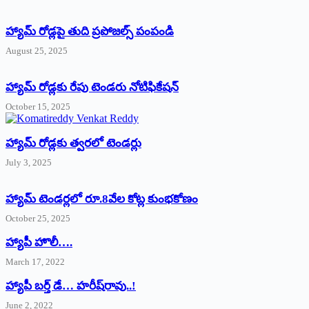
హ్యామ్‌ రోడ్లపై తుది ప్రపోజల్స్‌ పంపండి
August 25, 2025
హ్యామ్‌ రోడ్లకు రేపు టెండరు నోటిఫికేషన్‌
October 15, 2025
హ్యామ్‌ రోడ్లకు త్వరలో టెండర్లు
July 3, 2025
హ్యామ్‌ ‌టెండర్లలో రూ.8వేల కోట్ల కుంభకోణం
October 25, 2025
హ్యాపీ హొలీ….
March 17, 2022
హ్యాపీ బర్త్ ‌డే… హరీష్‌రావు..!
June 2, 2022