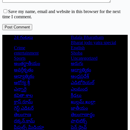
Save my name, email and website in this browser for the next
time I comment.
Post Comment
24 గంటలు
Balala Bharatham
Bharat jodo yatra special
Crime
English
entertainment
Shoba
Sports
Uncategorized
అంతర్జాతీయం
అరుగు
అవర్గీకృతం
ఆద్యాత్మికం
ఆధ్యాత్మికం
ఆంధ్రప్రదేశ్
ఆరోగ్య శ్రీ
ఎడిటోరియల్
ఎన్నారై
ఎలమంద
కవితా శాల
క్రీడలు
క్లాస్ రూమ్
ఖుల్లమ్ ఖుల్లా
గెస్ట్ ఎడిటర్
జాతీయం
తెలంగాణ
తెలంగాణార్థం
దక్కన్.కామ్
పాలిటిక్స్
పీపుల్స్ ‌మీడియా
పెన్ డ్రైవ్