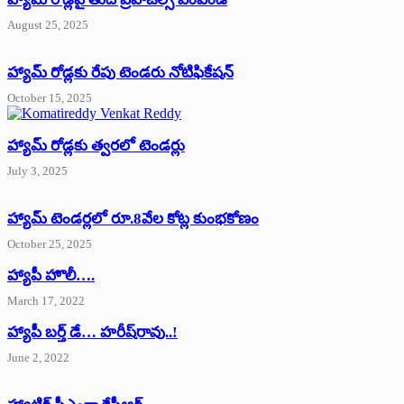
August 25, 2025
హ్యామ్‌ రోడ్లకు రేపు టెండరు నోటిఫికేషన్‌
October 15, 2025
హ్యామ్‌ రోడ్లకు త్వరలో టెండర్లు
July 3, 2025
హ్యామ్‌ ‌టెండర్లలో రూ.8వేల కోట్ల కుంభకోణం
October 25, 2025
హ్యాపీ హొలీ….
March 17, 2022
హ్యాపీ బర్త్ ‌డే… హరీష్‌రావు..!
June 2, 2022