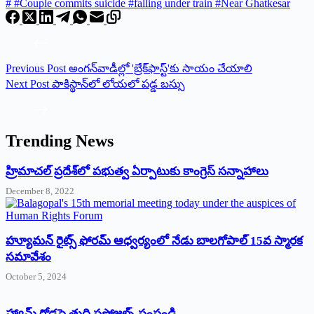
#
#Couple commits suicide #falling under train #Near Ghatkesar
Previous
Post
అంగన్‌వాడీల్లో 'బ్రేక్‌ఫాస్ట్'కు సాయం చేయాలి
Next
Post
పాకిస్థాన్‌లో లోయలో పడ్డ బస్సు
Trending News
‌హ్రిమాచల్‌ ‌ప్రదేశ్‌లో పభుత్వ ఏర్పాటుకు కాంగ్రెస్‌ ‌సన్నాహాలు
December 8, 2022
హ్యూమన్‌ రైట్స్‌ ఫోరమ్‌ ఆధ్వర్యంలో నేడు బాలగోపాల్‌ 15వ స్మారక
సమావేశం
October 5, 2024
హ్యామ్‌ రోడ్లపై తుది ప్రపోజల్స్‌ పంపండి