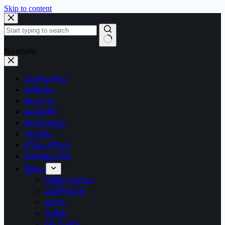
Skip to content
No results
ముఖ్యాంశాలు
జాతీయం
తెలంగాణ
ఆంధ్రప్రదేశ్
తెలంగాణార్థం
సన్నివేశం
బొమ్మా బొరుసు
సాహిత్యం-శోభ
శీర్షికలు
ప్రత్యేక వ్యాసాలు
ఎడిటోరియల్
అరుగు
సంకేతం
దక్కన్.కామ్