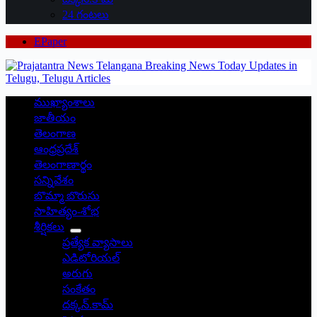
24 గంటలు
EPaper
ముఖ్యాంశాలు
జాతీయం
తెలంగాణ
ఆంధ్రప్రదేశ్
తెలంగాణార్థం
సన్నివేశం
బొమ్మా బొరుసు
సాహిత్యం-శోభ
శీర్షికలు
ప్రత్యేక వ్యాసాలు
ఎడిటోరియల్
అరుగు
సంకేతం
దక్కన్.కామ్