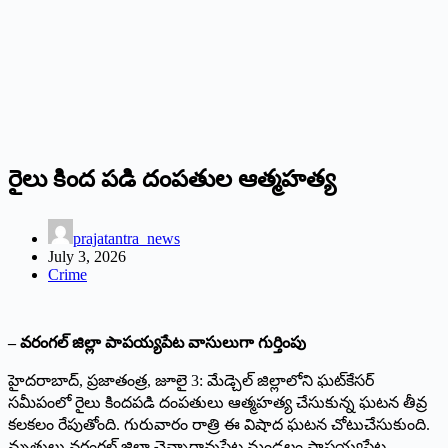
రైలు కింద పడి దంపతుల ఆత్మహత్య
prajatantra_news
July 3, 2026
Crime
– వరంగల్‌ ‌జిల్లా పాపయ్యపేట వాసులుగా గుర్తింపు
హైదరాబాద్‌,‌ ప్రజాతంత్ర, జూలై 3: మేడ్చెల్‌ ‌జిల్లాలోని ఘట్‌కేసర్‌
‌సమీపంలో రైలు కిందపడి దంపతులు ఆత్మ‌హ‌త్య చేసుకున్న‌ ఘటన తీవ్ర
కలకలం రేపుతోంది. గురువారం రాత్రి ఈ విషాద ఘటన చోటుచేసుకుంది.
మృతులు వరంగల్‌ ‌జిల్లా చెన్నారావుపేట మండలం పాపయ్యపేట