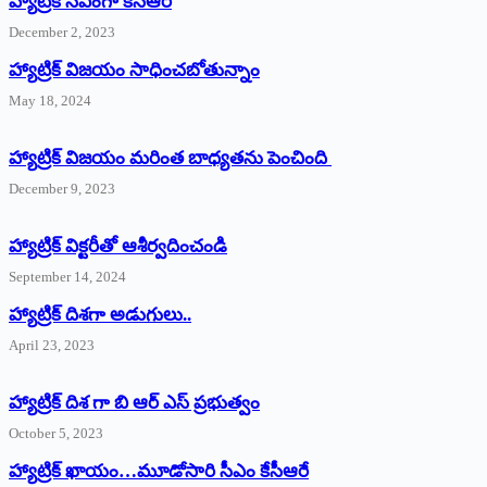
హ్యాట్రిక్‌ ‌సీఎంగా కేసీఆర్‌
December 2, 2023
హ్యాట్రిక్‌ విజయం సాధించబోతున్నాం
May 18, 2024
హ్యాట్రిక్ విజయం మరింత బాధ్యతను పెంచింది
December 9, 2023
హ్యాట్రిక్‌ ‌విక్టరీతో ఆశీర్వదించండి
September 14, 2024
‌హ్యాట్రిక్‌ ‌దిశగా అడుగులు..
April 23, 2023
హ్యాట్రిక్ దిశ గా బి ఆర్ ఎస్ ప్రభుత్వం
October 5, 2023
హ్యాట్రిక్‌ ‌ఖాయం…మూడోసారి సీఎం కేసీఆరే