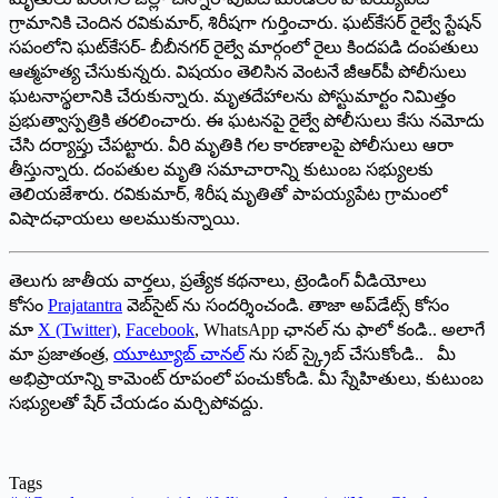
గ్రామానికి చెందిన రవికుమార్‌, ‌శిరీషగా గుర్తించారు. ఘట్‌కేసర్‌ ‌రైల్వే స్టేషన్‌
‌సపంలోని ఘట్‌కేసర్‌- ‌బీబీనగర్‌ ‌రైల్వే మార్గంలో రైలు కిందపడి దంపతులు
ఆత్మ‌హ‌త్య చేసుకున్న‌రు. విషయం తెలిసిన వెంటనే జీఆర్‌పీ పోలీసులు
ఘటనాస్థలానికి చేరుకున్నారు. మృతదేహాలను పోస్టుమార్టం నిమిత్తం
ప్రభుత్వాస్పత్రికి తరలించారు. ఈ ఘటనపై రైల్వే పోలీసులు కేసు నమోదు
చేసి దర్యాప్తు చేపట్టారు. వీరి మృతికి గల కారణాలపై పోలీసులు ఆరా
తీస్తున్నారు. దంపతుల మృతి సమాచారాన్ని కుటుంబ సభ్యులకు
తెలియజేశారు. రవికుమార్‌, ‌శిరీష మృతితో పాపయ్యపేట గ్రామంలో
విషాదఛాయలు అలముకున్నాయి.
తెలుగు జాతీయ వార్తలు, ప్రత్యేక కథనాలు, ట్రెండింగ్ వీడియోలు
కోసం
Prajatantra
వెబ్‌సైట్ ను సందర్శించండి. తాజా అప్‌డేట్స్ కోసం
మా
X (Twitter)
,
Facebook
, WhatsApp ఛానల్ ను ఫాలో కండి.. అలాగే
మా ప్రజాతంత్ర,
యూట్యూబ్ చానల్
ను సబ్ స్క్రైబ్ చేసుకోండి.. మీ
అభిప్రాయాన్ని కామెంట్ రూపంలో పంచుకోండి. మీ స్నేహితులు, కుటుంబ
సభ్యులతో షేర్ చేయడం మర్చిపోవద్దు.
Tags