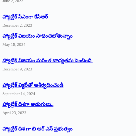
June 2, 2022
హ్యాట్రిక్‌ ‌సీఎంగా కేసీఆర్‌
December 2, 2023
హ్యాట్రిక్‌ విజయం సాధించబోతున్నాం
May 18, 2024
హ్యాట్రిక్ విజయం మరింత బాధ్యతను పెంచింది
December 9, 2023
హ్యాట్రిక్‌ ‌విక్టరీతో ఆశీర్వదించండి
September 14, 2024
‌హ్యాట్రిక్‌ ‌దిశగా అడుగులు..
April 23, 2023
హ్యాట్రిక్ దిశ గా బి ఆర్ ఎస్ ప్రభుత్వం