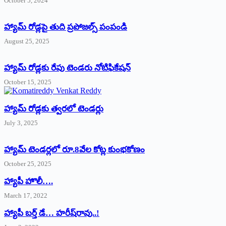
October 5, 2024
హ్యామ్‌ రోడ్లపై తుది ప్రపోజల్స్‌ పంపండి
August 25, 2025
హ్యామ్‌ రోడ్లకు రేపు టెండరు నోటిఫికేషన్‌
October 15, 2025
హ్యామ్‌ రోడ్లకు త్వరలో టెండర్లు
July 3, 2025
హ్యామ్‌ ‌టెండర్లలో రూ.8వేల కోట్ల కుంభకోణం
October 25, 2025
హ్యాపీ హొలీ….
March 17, 2022
హ్యాపీ బర్త్ ‌డే… హరీష్‌రావు..!