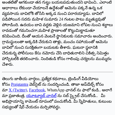
అంతటితో ఆగకుండా తన గుట్టు బయటపడుతుందని భావించి.. ఎలాంటి
ఆధారాలు లేకుండా చేయాలనే ఉద్దేశంతో ఆమెను పక్కనే ఉన్న ఒక
వ్యవసాయ బావిలోకి తోసేసి అక్కడ నుంచి పరారయ్యాడు. బావిలో
పడిపోయిన సదరు మహిళ సుమారు 24 గంటల పాటు మృత్యువుతో
పోరాడింది. ఉదయం బావి వద్దకు వెళ్లిన యజమాని లోపల నుంచి శబ్దాలు
రావడంతో గమనించగా,మహిళ ప్రాణాలతో కొట్టుమిట్టాడుతూ
కనిపించింది. దీంతో ఆయన వెంటనే స్థానికులకు సమాచారం అందించారు.
గ్రామస్థులంతా అక్కడికి చేరుకుని తాళ్లు, మంచం సహాయంతో ఆమెను
బావిలో నుంచి సురక్షితంగా బయటకు తీశారు. ఘటనా స్థలానికి
చేరుకున్న పోలీసులు కేసు నమోదు చేసి బాధితురాలిని చికిత్స నిమిత్తం
హాస్పిటల్‌కి తరలించారు. నిందితుడి కోసం గాలింపు చర్యలను ముమ్మరం
చేశారు.
తెలుగు జాతీయ వార్తలు, ప్రత్యేక కథనాలు, ట్రెండింగ్ వీడియోలు
కోసం
Prajatantra
వెబ్‌సైట్ ను సందర్శించండి. తాజా అప్‌డేట్స్ కోసం
మా
X (Twitter)
,
Facebook
, WhatsApp ఛానల్ ను ఫాలో కండి.. అలాగే
మా ప్రజాతంత్ర,
యూట్యూబ్ చానల్
ను సబ్ స్క్రైబ్ చేసుకోండి.. మీ
అభిప్రాయాన్ని కామెంట్ రూపంలో పంచుకోండి. మీ స్నేహితులు, కుటుంబ
సభ్యులతో షేర్ చేయడం మర్చిపోవద్దు.