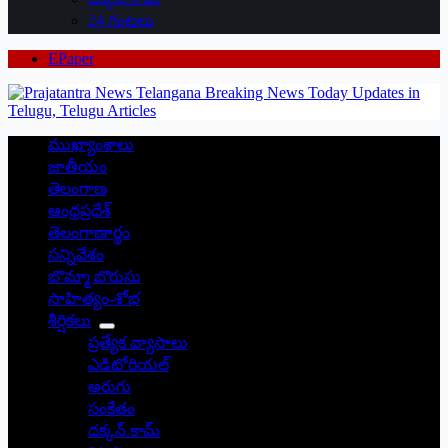
24 గంటలు
EPaper
ముఖ్యాంశాలు
జాతీయం
తెలంగాణ
ఆంధ్రప్రదేశ్
తెలంగాణార్థం
సన్నివేశం
బొమ్మా బొరుసు
సాహిత్యం-శోభ
శీర్షికలు
ప్రత్యేక వ్యాసాలు
ఎడిటోరియల్
అరుగు
సంకేతం
దక్కన్.కామ్