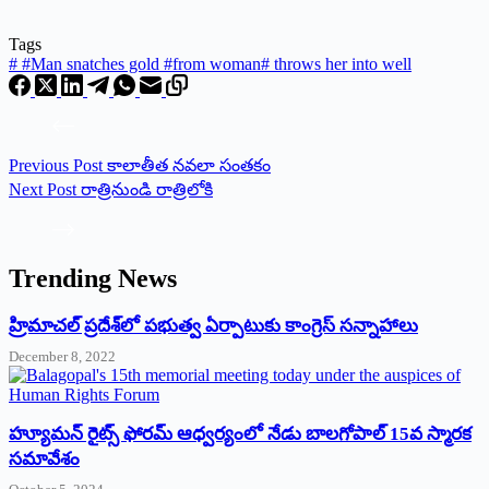
Tags
#
#Man snatches gold #from woman# throws her into well
Previous
Post
కాలాతీత నవలా సంతకం
Next
Post
రాత్రినుండి రాత్రిలోకి
Trending News
‌హ్రిమాచల్‌ ‌ప్రదేశ్‌లో పభుత్వ ఏర్పాటుకు కాంగ్రెస్‌ ‌సన్నాహాలు
December 8, 2022
హ్యూమన్‌ రైట్స్‌ ఫోరమ్‌ ఆధ్వర్యంలో నేడు బాలగోపాల్‌ 15వ స్మారక
సమావేశం