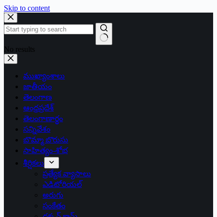
Skip to content
No results
ముఖ్యాంశాలు
జాతీయం
తెలంగాణ
ఆంధ్రప్రదేశ్
తెలంగాణార్థం
సన్నివేశం
బొమ్మా బొరుసు
సాహిత్యం-శోభ
శీర్షికలు
ప్రత్యేక వ్యాసాలు
ఎడిటోరియల్
అరుగు
సంకేతం
దక్కన్.కామ్