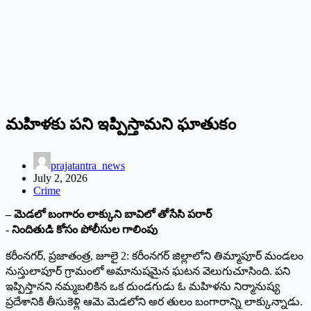
మహిళకు పని ఇప్పిస్తామని ఘాతుకం
prajatantra_news
July 2, 2026
Crime
– మెడలో బంగారం లాక్కుని బావిలో తోసేసి పరార్‌
‌- నిందితుడి కోసం పోలీసుల గాలింపు
కరీంనగర్‌,‌ ప్రజాతంత్ర, జూలై 2: కరీంనగర్‌ ‌జిల్లాలోని తిమ్మాపూర్‌ ‌మండలం
నుస్తులాపూర్‌ ‌గ్రామంలో అమానుషమైన ఘటన వెలుగుచూసింది. పని
ఇప్పిస్తానని నమ్మబలికిన ఒక దుండగుడు ఓ మహిళను నిర్మానుష్య
ప్రదేశానికి తీసుకెళ్లి ఆమె మెడలోని అర తులం బంగారాన్ని లాక్కున్నాడు.