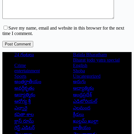
Save my name, email and website in this browser for the next
time I comment.
Post Comment
24 గంటలు
Balala Bharatham
Bharat jodo yatra special
Crime
English
entertainment
Shoba
Sports
Uncategorized
అంతర్జాతీయం
అరుగు
అవర్గీకృతం
ఆద్యాత్మికం
ఆధ్యాత్మికం
ఆంధ్రప్రదేశ్
ఆరోగ్య శ్రీ
ఎడిటోరియల్
ఎన్నారై
ఎలమంద
కవితా శాల
క్రీడలు
క్లాస్ రూమ్
ఖుల్లమ్ ఖుల్లా
గెస్ట్ ఎడిటర్
జాతీయం