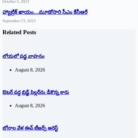
October 5, 2023
హ్యాట్రిక్‌ ‌ఖాయం…మూడోసారి సీఎం కేసీఆరే
September 13, 2023
Related Posts
లోయలో పడ్డ వాహనం
August 8, 2026
ఔటర్‌ ‌వద్ద బ్రిడ్జ్ పిల్లర్‌ను ఢీకొన్న కారు
August 8, 2026
బోనాల వేళ ఈవ్‌ ‌టీజర్స్ అరెస్ట్