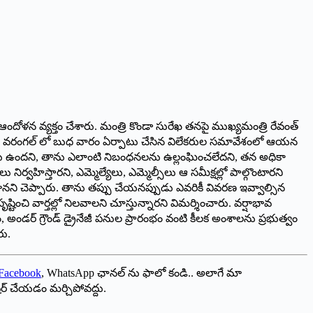
 ఆందోళన వ్యక్తం చేశారు. మంత్రి కొండా సురేఖ తనపై ముఖ్యమంత్రి రేవంత్
ేందుకు వరంగల్ లో బుధ వారం ఏర్పాటు చేసిన విలేకరుల సమావేశంలో ఆయన
 తనకు ఉందని, తాను ఎలాంటి నిబంధనలను ఉల్లంఘించలేదని, తన అధికా
ిర్వహిస్తారని, ఎమ్మెల్యేలు, ఎమ్మెల్సీలు ఆ సమీక్షల్లో పాల్గొంటారని
ని చెప్పారు. తాను తప్పు చేయనప్పుడు ఎవరికీ వివరణ ఇవ్వాల్సిన
ించి వార్తల్లో నిలవాలని చూస్తున్నారని విమర్శించారు. వర్షాభావ
భం, అండర్ గ్రౌండ్ డ్రైనేజీ పనుల ప్రారంభం వంటి కీలక అంశాలను ప్రభుత్వం
రు.
Facebook
, WhatsApp ఛానల్ ను ఫాలో కండి.. అలాగే మా
ేర్ చేయడం మర్చిపోవద్దు.