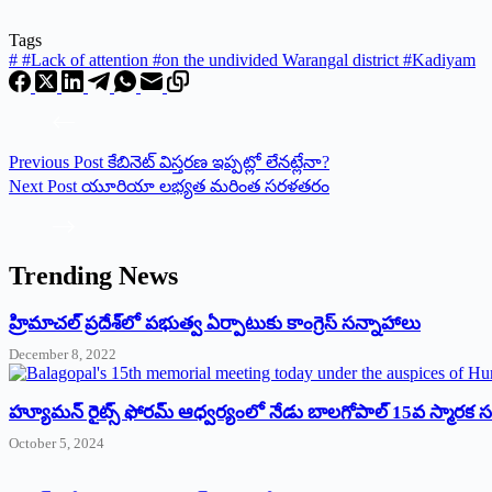
Tags
#
#Lack of attention #on the undivided Warangal district #Kadiyam
Previous
Post
కేబినెట్ విస్తరణ ఇప్పట్లో లేనట్లేనా?
Next
Post
యూరియా లభ్యత మరింత సరళతరం
Trending News
‌హ్రిమాచల్‌ ‌ప్రదేశ్‌లో పభుత్వ ఏర్పాటుకు కాంగ్రెస్‌ ‌సన్నాహాలు
December 8, 2022
హ్యూమన్‌ రైట్స్‌ ఫోరమ్‌ ఆధ్వర్యంలో నేడు బాలగోపాల్‌ 15వ స్మారక
October 5, 2024