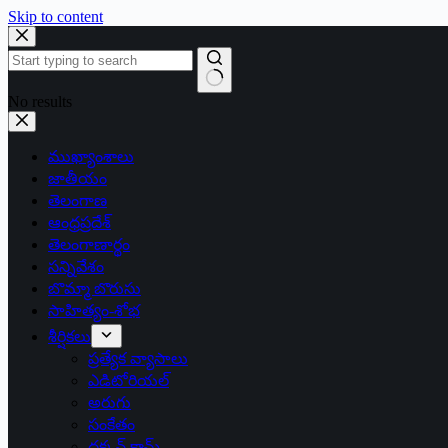
Skip to content
No results
ముఖ్యాంశాలు
జాతీయం
తెలంగాణ
ఆంధ్రప్రదేశ్
తెలంగాణార్థం
సన్నివేశం
బొమ్మా బొరుసు
సాహిత్యం-శోభ
శీర్షికలు
ప్రత్యేక వ్యాసాలు
ఎడిటోరియల్
అరుగు
సంకేతం
దక్కన్.కామ్