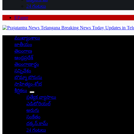
24 గంటలు
EPaper
ముఖ్యాంశాలు
జాతీయం
తెలంగాణ
ఆంధ్రప్రదేశ్
తెలంగాణార్థం
సన్నివేశం
బొమ్మా బొరుసు
సాహిత్యం-శోభ
శీర్షికలు
ప్రత్యేక వ్యాసాలు
ఎడిటోరియల్
అరుగు
సంకేతం
దక్కన్.కామ్
24 గంటలు