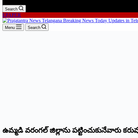
Search
EPAPER
Menu
Search
ఉమ్మడి వరంగల్ జిల్లాను పట్టించుకునేవారు కరువ