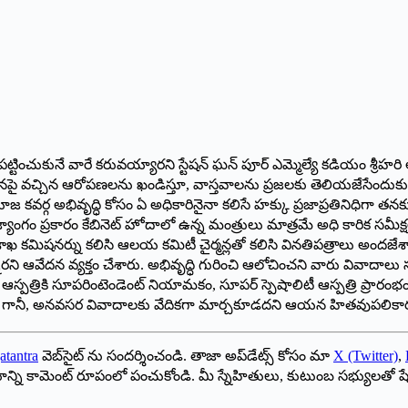
ట్టించుకునే వారే కరువయ్యారని స్టేషన్ ఘన్ పూర్ ఎమ్మెల్యే కడియం శ్రీహరి
ించారు. తనపై వచ్చిన ఆరోపణలను ఖండిస్తూ, వాస్తవాలను ప్రజలకు తెలియజేస
 కవర్గ అభివృద్ధి కోసం ఏ అధికారినైనా కలిసే హక్కు ప్రజాప్రతినిధిగా
ాంగం ప్రకారం కేబినెట్ హోదాలో ఉన్న మంత్రులు మాత్రమే అధి కారిక సమీక్షలు న
కమిషనర్ను కలిసి ఆలయ కమిటీ చైర్మన్లతో కలిసి వినతిపత్రాలు అందజేశాన
వేదన వ్యక్తం చేశారు. అభివృద్ధి గురించి ఆలోచించని వారు వివాదాలు సృష్ట
జీఎం ఆస్పత్రికి సూపరింటెండెంట్ నియామకం, సూపర్ స్పెషాలిటీ ఆస్పత్రి ప్రారం
ంచాలే గానీ, అనవసర వివాదాలకు వేదికగా మార్చకూడదని ఆయన హితవుపలికా
atantra
వెబ్‌సైట్ ను సందర్శించండి. తాజా అప్‌డేట్స్ కోసం మా
X (Twitter)
,
ాయాన్ని కామెంట్ రూపంలో పంచుకోండి. మీ స్నేహితులు, కుటుంబ సభ్యులతో ష