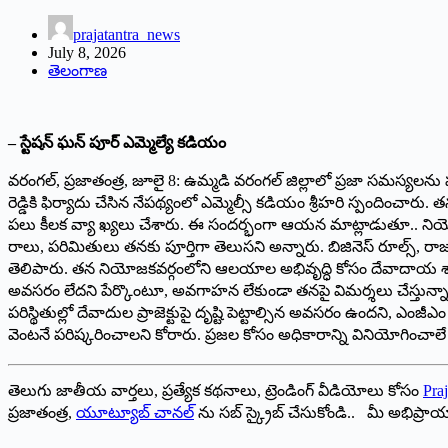
prajatantra_news
July 8, 2026
తెలంగాణ
– స్టేషన్ ఘన్ పూర్ ఎమ్మెల్యే కడియం
వరంగల్, ప్రజాతంత్ర, జూలై 8: ఉమ్మడి వరంగల్ జిల్లాలో ప్రజా సమస్యలను ప
రెడ్డికి ఫిర్యాదు చేసిన నేపథ్యంలో ఎమ్మెల్సీ కడియం శ్రీహరి స్పంద
పలు కీలక వ్యా ఖ్యలు చేశారు. ఈ సందర్భంగా ఆయన మాట్లాడుతూ.. నియోజ
రాలు, పరిమితులు తనకు పూర్తిగా తెలుసని అన్నారు. బిజినెస్ రూల్స్, రాజ్య
తెలిపారు. తన నియోజకవర్గంలోని ఆలయాల అభివృద్ధి కోసం దేవాదాయ శాఖ 
అవసరం లేదని పేర్కొంటూ, అవగాహన లేకుండా తనపై విమర్శలు చేస్తున్నారని ఆ
పరిస్థితుల్లో దేవాదుల ప్రాజెక్టుపై దృష్టి పెట్టాల్సిన అవసరం ఉందని, ఎం
వెంటనే పరిష్కరించాలని కోరారు. ప్రజల కోసం అధికారాన్ని వినియోగి
తెలుగు జాతీయ వార్తలు, ప్రత్యేక కథనాలు, ట్రెండింగ్ వీడియోలు కోసం
Praj
ప్రజాతంత్ర,
యూట్యూబ్ చానల్
ను సబ్ స్క్రైబ్ చేసుకోండి.. మీ అభిప్ర