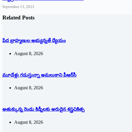
September 13, 2023
Related Posts
పేద బ్రాహ్మణుల అభ్యున్నతే ధ్యేయం
August 8, 2026
మూడేళ్లు గ‌డుస్తున్నా అమ‌లుకాని పీఆర్‌సీ
August 8, 2026
అతుక్కున్న రెండు కిడ్నీలకు అరుదైన శస్త్రచికిత్స
August 8, 2026