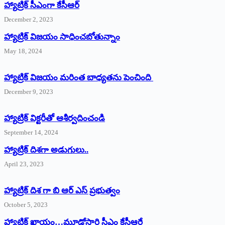
హ్యాట్రిక్‌ ‌సీఎంగా కేసీఆర్‌
December 2, 2023
హ్యాట్రిక్‌ విజయం సాధించబోతున్నాం
May 18, 2024
హ్యాట్రిక్ విజయం మరింత బాధ్యతను పెంచింది
December 9, 2023
హ్యాట్రిక్‌ ‌విక్టరీతో ఆశీర్వదించండి
September 14, 2024
‌హ్యాట్రిక్‌ ‌దిశగా అడుగులు..
April 23, 2023
హ్యాట్రిక్ దిశ గా బి ఆర్ ఎస్ ప్రభుత్వం
October 5, 2023
హ్యాట్రిక్‌ ‌ఖాయం…మూడోసారి సీఎం కేసీఆరే