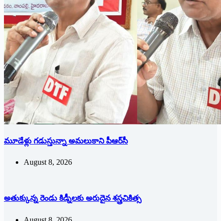
మూడేళ్లు గ‌డుస్తున్నా అమ‌లుకాని పీఆర్‌సీ
August 8, 2026
అతుక్కున్న రెండు కిడ్నీలకు అరుదైన శస్త్రచికిత్స
August 8, 2026