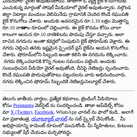
‌మీడియాలో వైరల్‌ అవుతుంటాయి. తాజాగా ఓ వ్యక్తి బైక్‌ ‌కొనుగోలుకు
ఎంచుకున్న మార్గంతో సోషల్‌ ‌మీడియాలో వైరల్‌ అవుతున్నారు. నల్గొండ
జిల్లా చిట్యాల మండలం వెలిమినేడు గ్రామానికి చెందిన కొండే రఘుపతి
బైక్‌ ‌కొనుగోలు చేశారు. అందుకు అవసరమైన రూ.1.10 లక్షల మొత్తాన్ని
రూ.10 నా
ణా
ల రూపంలో చెల్లించారు. ఈ బైక్‌ ‌కొనడం కోసం చాలా
కాలంగా ఆయన రూ.10 నాణెళిలను పొదుపు చేస్తూ వచ్చారు. అలా
దాచిన నగదును అంతా కవర్లలో నింపుకుని బైక్‌ ‌షోరూమ్‌కు వెళ్లారు. ఈ
నగదు చెల్లించి తనకు ఇష్టమైన స్ల్పెండర్‌ ‌ప్లస్‌ ‌బైక్‌ను ఆయన కొనుగోలు
చేశారు. షోరూమ్‌లోని సిబ్బంది అంతా కలిసి ఈ నగదును లెక్కించారు.
నగదు లెక్కించడానికి కొన్ని గంటల సమయం పట్టింది. అందుకు
సంబంధించిన వీడియో వైరల్‌ అవుతోంది. దీనిపై నెటిజన్లు స్పందించారు.
కొండే రఘుపతి పొదుపుతోపాటు పట్టుదలను వారు అభినందించారు.
నగదు లెక్కించిన షోరూమ్‌ ‌సిబ్బందికి నెటిజన్లుసెల్యూట్‌ ‌చేశారు.
తెలుగు జాతీయ వార్తలు, ప్రత్యేక కథనాలు, ట్రెండింగ్ వీడియోలు
కోసం
Prajatantra
వెబ్‌సైట్ ను సందర్శించండి. తాజా అప్‌డేట్స్ కోసం
మా
X (Twitter)
,
Facebook
, WhatsApp ఛానల్ ను ఫాలో కండి.. అలాగే
మా ప్రజాతంత్ర,
యూట్యూబ్ చానల్
ను సబ్ స్క్రైబ్ చేసుకోండి.. మీ
అభిప్రాయాన్ని కామెంట్ రూపంలో పంచుకోండి. మీ స్నేహితులు, కుటుంబ
సభ్యులతో షేర్ చేయడం మర్చిపోవద్దు.