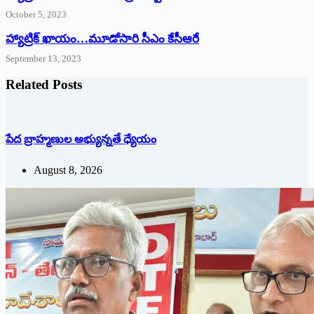
October 5, 2023
హ్యాట్రిక్‌ ‌ఖాయం…మూడోసారి సీఎం కేసీఆరే
September 13, 2023
Related Posts
పేద బ్రాహ్మణుల అభ్యున్నతే ధ్యేయం
August 8, 2026