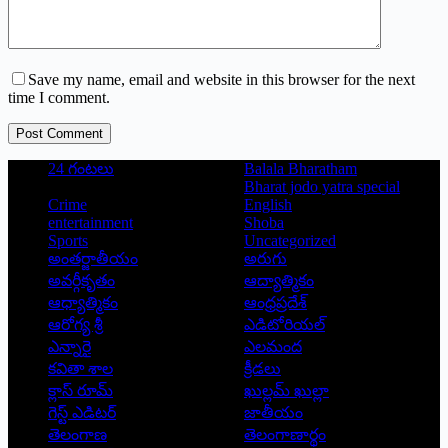
Save my name, email and website in this browser for the next
time I comment.
Post Comment
24 గంటలు
Balala Bharatham
Bharat jodo yatra special
Crime
English
entertainment
Shoba
Sports
Uncategorized
అంతర్జాతీయం
అరుగు
అవర్గీకృతం
ఆద్యాత్మికం
ఆధ్యాత్మికం
ఆంధ్రప్రదేశ్
ఆరోగ్య శ్రీ
ఎడిటోరియల్
ఎన్నారై
ఎలమంద
కవితా శాల
క్రీడలు
క్లాస్ రూమ్
ఖుల్లమ్ ఖుల్లా
గెస్ట్ ఎడిటర్
జాతీయం
తెలంగాణ
తెలంగాణార్థం