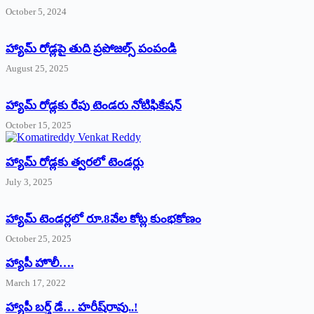
October 5, 2024
హ్యామ్‌ రోడ్లపై తుది ప్రపోజల్స్‌ పంపండి
August 25, 2025
హ్యామ్‌ రోడ్లకు రేపు టెండరు నోటిఫికేషన్‌
October 15, 2025
హ్యామ్‌ రోడ్లకు త్వరలో టెండర్లు
July 3, 2025
హ్యామ్‌ ‌టెండర్లలో రూ.8వేల కోట్ల కుంభకోణం
October 25, 2025
హ్యాపీ హొలీ….
March 17, 2022
హ్యాపీ బర్త్ ‌డే… హరీష్‌రావు..!