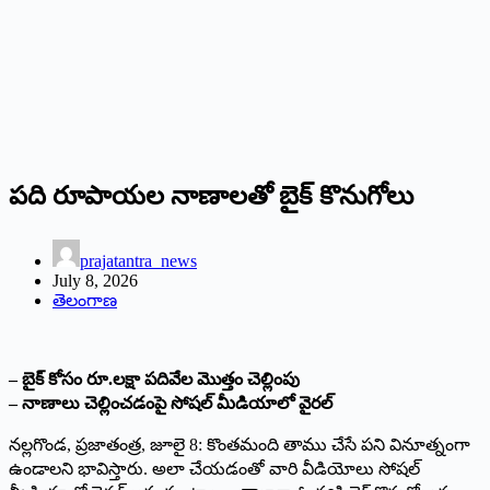
పది రూపాయల నాణాలతో బైక్‌ ‌కొనుగోలు
prajatantra_news
July 8, 2026
తెలంగాణ
– బైక్‌ ‌కోసం రూ.లక్షా పదివేల మొత్తం చెల్లింపు
– నాణాలు చెల్లించడంపై సోషల్‌ ‌మీడియాలో వైరల్‌
‌నల్లగొండ, ప్రజాతంత్ర, జూలై 8: కొంతమంది తాము చేసే పని వినూత్నంగా
ఉండాలని భావిస్తారు. అలా చేయడంతో వారి వీడియోలు సోషల్‌