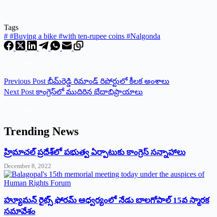
Tags
#
#Buying a bike #with ten-rupee coins #Nalgonda
Previous
Post
భీమ్‌రెడ్డి రిమాండ్‌ ‌రిపోర్టులో కీలక అంశాలు
Next
Post
కాంగ్రెస్‌లో ముదిరిన భేదాభిప్రాయాలు
Trending News
‌హ్రిమాచల్‌ ‌ప్రదేశ్‌లో పభుత్వ ఏర్పాటుకు కాంగ్రెస్‌ ‌సన్నాహాలు
December 8, 2022
హ్యూమన్‌ రైట్స్‌ ఫోరమ్‌ ఆధ్వర్యంలో నేడు బాలగోపాల్‌ 15వ స్మారక
సమావేశం