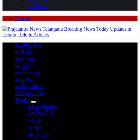
24 గంటలు
EPaper
ముఖ్యాంశాలు
జాతీయం
తెలంగాణ
ఆంధ్రప్రదేశ్
తెలంగాణార్థం
సన్నివేశం
బొమ్మా బొరుసు
సాహిత్యం-శోభ
శీర్షికలు
ప్రత్యేక వ్యాసాలు
ఎడిటోరియల్
అరుగు
సంకేతం
దక్కన్.కామ్