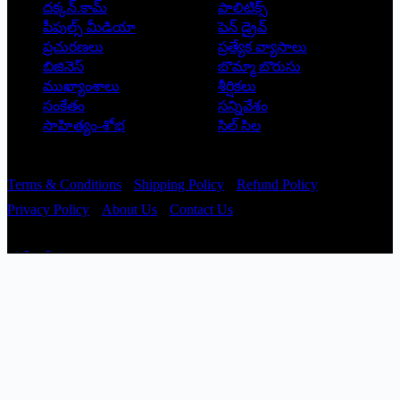
దక్కన్.కామ్
పాలిటిక్స్
పీపుల్స్ ‌మీడియా
పెన్ డ్రైవ్
ప్రచురణలు
ప్రత్యేక వ్యాసాలు
బిజినెస్
బొమ్మా బొరుసు
ముఖ్యాంశాలు
శీర్షికలు
సంకేతం
సన్నివేశం
సాహిత్యం-శోభ
సిల్ సిల
Copyright © 2026 - Prajatantra
Terms & Conditions
Shipping Policy
Refund Policy
Privacy Policy
About Us
Contact Us