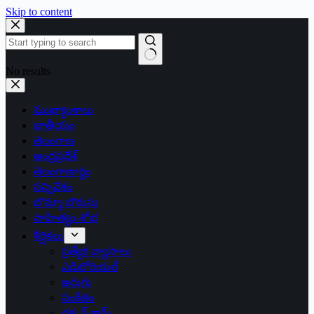
Skip to content
No results
ముఖ్యాంశాలు
జాతీయం
తెలంగాణ
ఆంధ్రప్రదేశ్
తెలంగాణార్థం
సన్నివేశం
బొమ్మా బొరుసు
సాహిత్యం-శోభ
శీర్షికలు
ప్రత్యేక వ్యాసాలు
ఎడిటోరియల్
అరుగు
సంకేతం
దక్కన్.కామ్