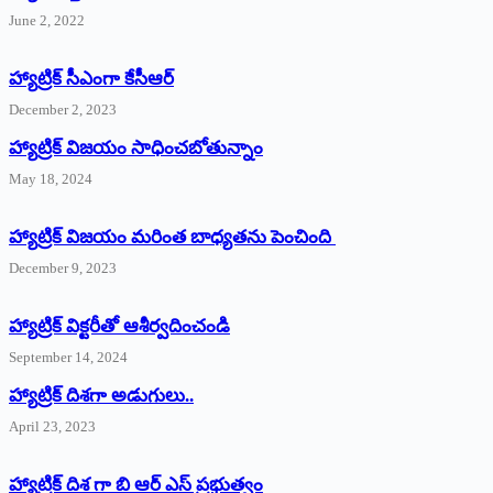
June 2, 2022
హ్యాట్రిక్‌ ‌సీఎంగా కేసీఆర్‌
December 2, 2023
హ్యాట్రిక్‌ విజయం సాధించబోతున్నాం
May 18, 2024
హ్యాట్రిక్ విజయం మరింత బాధ్యతను పెంచింది
December 9, 2023
హ్యాట్రిక్‌ ‌విక్టరీతో ఆశీర్వదించండి
September 14, 2024
‌హ్యాట్రిక్‌ ‌దిశగా అడుగులు..
April 23, 2023
హ్యాట్రిక్ దిశ గా బి ఆర్ ఎస్ ప్రభుత్వం