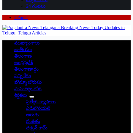
24 గంటలు
EPaper
ముఖ్యాంశాలు
జాతీయం
తెలంగాణ
ఆంధ్రప్రదేశ్
తెలంగాణార్థం
సన్నివేశం
బొమ్మా బొరుసు
సాహిత్యం-శోభ
శీర్షికలు
ప్రత్యేక వ్యాసాలు
ఎడిటోరియల్
అరుగు
సంకేతం
దక్కన్.కామ్