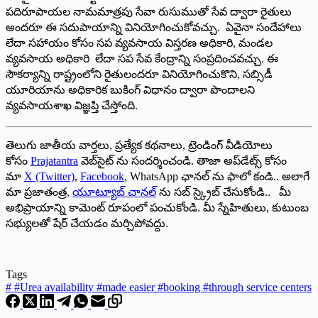
పదిరూపాయల నామమాత్రపు సేవా రుసుముతో సేవ ద్వారా రైతులు
అందరూ ఈ సదుపాయాన్ని వినియోగించుకోవచ్చు. ఏవైనా సందేహాలు
లేదా సహాయం కోసం సప వ్యవసాయ విస్తరణ అధికారి, మండల
వ్యవసాయ అధికారి లేదా సప సేవ కేంద్రాన్ని సంప్రదించవచ్చు. ఈ
సౌకర్యాన్ని రాష్ట్రంలోని రైతులందరూ వినియోగించుకొని, సబ్సిడీ
యూరియాను అధికారిక బుకింగ్‌ ‌విధానం ద్వారా పొందాలని
వ్యవసాయశాఖ విజ్ఞప్తి చేస్తోంది.
తెలుగు జాతీయ వార్తలు, ప్రత్యేక కథనాలు, ట్రెండింగ్ వీడియోలు
కోసం
Prajatantra
వెబ్‌సైట్ ను సందర్శించండి. తాజా అప్‌డేట్స్ కోసం
మా
X (Twitter)
,
Facebook
, WhatsApp ఛానల్ ను ఫాలో కండి.. అలాగే
మా ప్రజాతంత్ర,
యూట్యూబ్ చానల్
ను సబ్ స్క్రైబ్ చేసుకోండి.. మీ
అభిప్రాయాన్ని కామెంట్ రూపంలో పంచుకోండి. మీ స్నేహితులు, కుటుంబ
సభ్యులతో షేర్ చేయడం మర్చిపోవద్దు.
Tags
#
#Urea availability #made easier #booking #through service centers