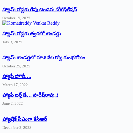
హ్యామ్‌ రోడ్లకు రేపు టెండరు నోటిఫికేషన్‌
October 15, 2025
హ్యామ్‌ రోడ్లకు త్వరలో టెండర్లు
July 3, 2025
హ్యామ్‌ ‌టెండర్లలో రూ.8వేల కోట్ల కుంభకోణం
October 25, 2025
హ్యాపీ హొలీ….
March 17, 2022
హ్యాపీ బర్త్ ‌డే… హరీష్‌రావు..!
June 2, 2022
హ్యాట్రిక్‌ ‌సీఎంగా కేసీఆర్‌
December 2, 2023