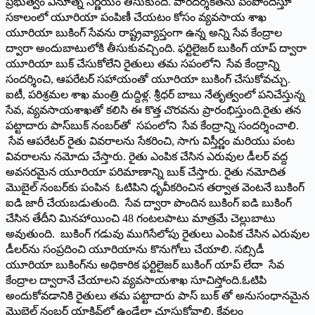
ప్రభుత్వం వినూత్న నిర్ణయం తీసుకుంది. పారదర్శకతను పెంపొందిస్తూ
సకాలంలో యూరియా పంపిణీ చేయటం కోసం వ్యవసాయ శాఖ
యూరియా బుకింగ్‌ ‌సేవను రాష్ట్రవ్యాప్తంగా ఉన్న అన్ని సేవ కేంద్రాల
ద్వారా అందుబాటులోకి తీసుకువచ్చింది. ఫర్టిలైజర్‌ ‌బుకింగ్‌ ‌యాప్‌ ‌ద్వారా
యూరియా బుక్‌ ‌చేసుకోలేని రైతులు తమ సపంలోని సేవ కేంద్రాన్ని
సందర్శించి, ఆపరేటర్‌ ‌సహాయంతో యూరియా బుకింగ్‌ ‌చేసుకోవచ్చు.
ఐటీ, పరిశ్రమల శాఖ మంత్రి దుద్దిళ్ల. శ్రీధర్‌ ‌బాబు నేతృత్వంలో పనిచేస్తున్న
సేవ, వ్యవసాయశాఖతో కలిసి ఈ కొత్త చొరవను ప్రారంభిస్తుంది.రైతు తన
పట్టాదారు పాస్‌బుక్‌ ‌నంబర్‌తో సపంలోని సేవ కేంద్రాన్ని సందర్శించాలి.
సేవ ఆపరేటర్‌ ‌రైతు వివరాలను సేకరించి, సాగు విస్తీర్ణం మరియు పంట
వివరాలను నమోదు చేస్తారు. రైతు ఎంపిక చేసిన ఎరువుల డీలర్‌ ‌వద్ద
అవసరమైన యూరియా పరిమాణాన్ని బుక్‌ ‌చేస్తారు. రైతు నమోదిత
మొబైల్‌ ‌నంబర్‌కు పంపిన ఓటిపిని ధృవీకరించిన తర్వాత వెంటనే బుకింగ్‌
ఐడి జారీ చేయబడుతుంది. సేవ ద్వారా పొందిన బుకింగ్‌ ఐడి బుకింగ్‌
‌చేసిన తేదీని మినహాయించి 48 గంటలపాటు మాత్రమే చెల్లుబాటు
అవుతుంది. బుకింగ్‌ ‌గడువు ముగిసేలోపు రైతులు ఎంపిక చేసిన ఎరువుల
డీలర్‌ను సంప్రదించి యూరియాను కొనుగోలు చేయాలి. సబ్సిడీ
యూరియా బుకింగ్‌ను అధికారిక ఫర్టిలైజర్‌ ‌బుకింగ్‌ ‌యాప్‌ ‌లేదా సేవ
కేంద్రాల ద్వారానే చేయాలని వ్యవసాయశాఖ సూచిస్తోంది.ఓటిపి
అందుకోవడానికి రైతులు తమ పట్టాదారు పాస్‌ ‌బుక్‌ ‌తో అనుసంధానమైన
మొబైల్‌ ‌నంబర్‌ ‌యాక్టివ్‌లో ఉండేలా చూసుకోవాలి. కేవలం