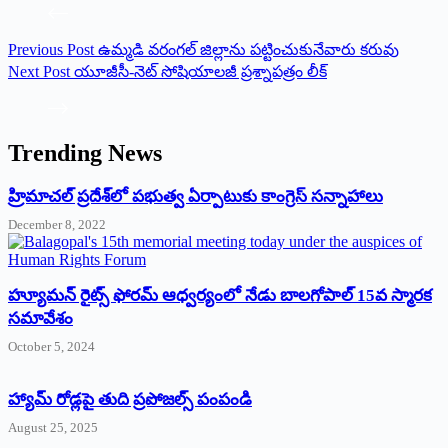
Previous
Post
ఉమ్మడి వరంగల్ జిల్లాను పట్టించుకునేవారు కరువు
Next
Post
యూజీసీ-నెట్‌ ‌సోషియాలజీ ప్రశ్నాపత్రం లీక్‌
Trending News
‌హ్రిమాచల్‌ ‌ప్రదేశ్‌లో పభుత్వ ఏర్పాటుకు కాంగ్రెస్‌ ‌సన్నాహాలు
December 8, 2022
హ్యూమన్‌ రైట్స్‌ ఫోరమ్‌ ఆధ్వర్యంలో నేడు బాలగోపాల్‌ 15వ స్మారక
సమావేశం
October 5, 2024
హ్యామ్‌ రోడ్లపై తుది ప్రపోజల్స్‌ పంపండి
August 25, 2025