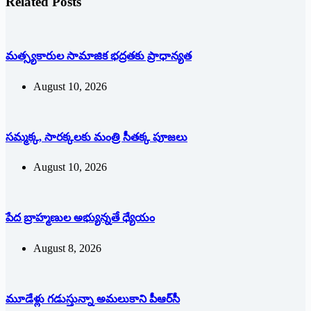
Related Posts
మత్స్యకారుల సామాజిక భద్రతకు ప్రాధాన్యత
August 10, 2026
సమ్మక్క, సారక్కలకు మంత్రి సీతక్క పూజలు
August 10, 2026
పేద బ్రాహ్మణుల అభ్యున్నతే ధ్యేయం
August 8, 2026
మూడేళ్లు గ‌డుస్తున్నా అమ‌లుకాని పీఆర్‌సీ