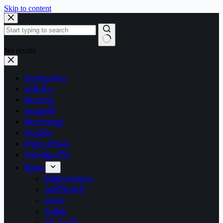
Skip to content
No results
ముఖ్యాంశాలు
జాతీయం
తెలంగాణ
ఆంధ్రప్రదేశ్
తెలంగాణార్థం
సన్నివేశం
బొమ్మా బొరుసు
సాహిత్యం-శోభ
శీర్షికలు
ప్రత్యేక వ్యాసాలు
ఎడిటోరియల్
అరుగు
సంకేతం
దక్కన్.కామ్