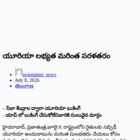
యూరియా లభ్యత మరింత సరళతరం
prajatantra_news
July 8, 2026
తెలంగాణ
– సేవా కేంద్రాల ద్వారా యూరియా బుకింగ్‌
‌- యాప్‌ ‌లో బుకింగ్‌ ‌చేసుకోలేనివారికి సులువైన మార్గం
హైదరాబాద్‌,‌ ప్రజాతంత్ర,జూలై 8: రాష్ట్రంలోని రైతులకు సబ్సిడీ
యూరియా అందుబాటును మరింత సులభతరం చేయటం కోసం