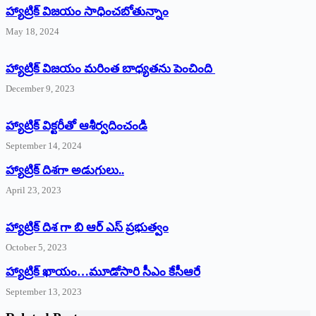
హ్యాట్రిక్‌ విజయం సాధించబోతున్నాం
May 18, 2024
హ్యాట్రిక్ విజయం మరింత బాధ్యతను పెంచింది
December 9, 2023
హ్యాట్రిక్‌ ‌విక్టరీతో ఆశీర్వదించండి
September 14, 2024
‌హ్యాట్రిక్‌ ‌దిశగా అడుగులు..
April 23, 2023
హ్యాట్రిక్ దిశ గా బి ఆర్ ఎస్ ప్రభుత్వం
October 5, 2023
హ్యాట్రిక్‌ ‌ఖాయం…మూడోసారి సీఎం కేసీఆరే
September 13, 2023