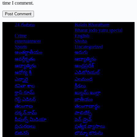
time I comment.
Post Comment
24 గంటలు
Balala Bharatham
Bharat jodo yatra special
Crime
English
entertainment
Shoba
Sports
Uncategorized
అంతర్జాతీయం
అరుగు
అవర్గీకృతం
ఆద్యాత్మికం
ఆధ్యాత్మికం
ఆంధ్రప్రదేశ్
ఆరోగ్య శ్రీ
ఎడిటోరియల్
ఎన్నారై
ఎలమంద
కవితా శాల
క్రీడలు
క్లాస్ రూమ్
ఖుల్లమ్ ఖుల్లా
గెస్ట్ ఎడిటర్
జాతీయం
తెలంగాణ
తెలంగాణార్థం
దక్కన్.కామ్
పాలిటిక్స్
పీపుల్స్ ‌మీడియా
పెన్ డ్రైవ్
ప్రచురణలు
ప్రత్యేక వ్యాసాలు
బిజినెస్
బొమ్మా బొరుసు