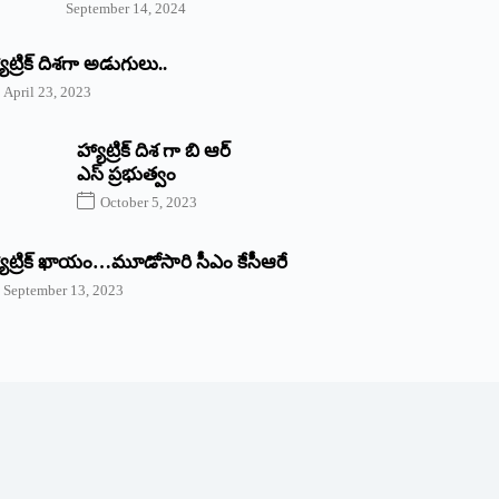
September 14, 2024
యాట్రిక్‌ ‌దిశగా అడుగులు..
April 23, 2023
హ్యాట్రిక్ దిశ గా బి ఆర్
ఎస్ ప్రభుత్వం
October 5, 2023
యాట్రిక్‌ ‌ఖాయం…మూడోసారి సీఎం కేసీఆరే
September 13, 2023