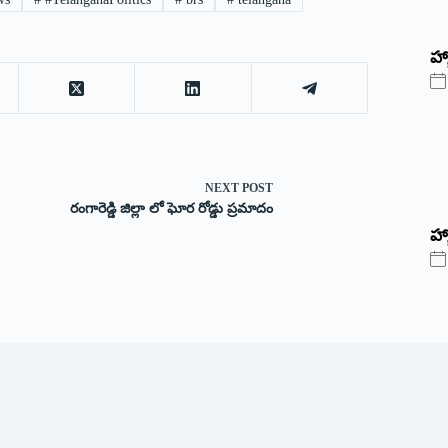
‌హ్
NEXT
POST
రంగారెడ్డి జిల్లా లో ఘోర రోడ్డు ప్రమాదం
హ్