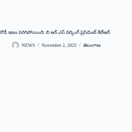
రౌడీ ఇజం పెరిగిపోయింది: బి ఆర్ ఎస్ వర్కింగ్ ప్రెసిడెంట్ కేటీఆర్
NEWS
November 2, 2025
తెలంగాణ