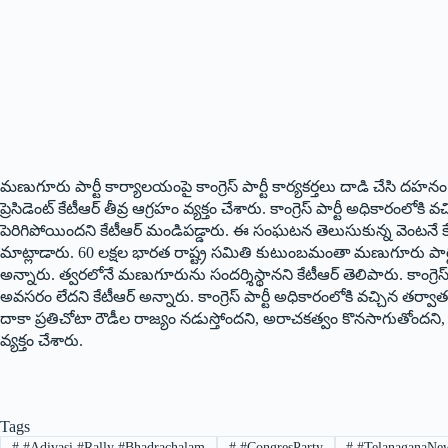
మణుగూరు పార్టీ కార్యాలయంపై కాంగ్రెస్ పార్టీ కార్యకర్తలు దాడి చేసి దహన
ప్రెసిడెంట్ కేటీఆర్ తీవ్ర ఆగ్రహం వ్యక్తం చేశారు. కాంగ్రెస్ పార్టీ అధికారంల
పెరిగిపోయిందని కేటీఆర్ మండిపడ్డారు. ఈ సంఘటన తెలుసుకున్న వెంటనే కేటీఆర
మాట్లాడారు. 60 లక్షల భారత రాష్ట్ర సమితి కుటుంబమంతా మణుగూరు పార్ట
అన్నారు. త్వరలోనే మణుగూరును సందర్శిస్థానని కేటీఆర్ తెలిపారు. కాంగ్ర
అవసరం లేదని కేటీఆర్ అన్నారు. కాంగ్రెస్ పార్టీ అధికారంలోకి వచ్చిన తర్వ
దాకా ప్రతిచోటా రౌడీల రాజ్యం నడుస్తోందని, అరాచకత్వం కొనసాగుతోందని, ద
వ్యక్తం చేశారు.
Tags
#
#Adivasi #Rally #Bhadrachalam
#
#CongresParty
#
#TelanaganaNe