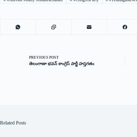
PREVIOUS
POST
తెలంగాణా భవన్ కాంగ్రెస్ పార్టీ హస్తగతం
Related Posts