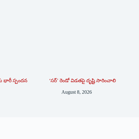
కు భారీ స్పందన
‘సర్’ రెండో విడతపై దృష్టి సారించాలి
August 8, 2026