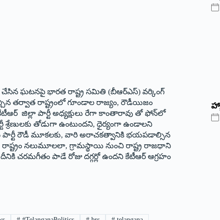
ం చేసిన ఘటనపై భారత రాష్ట్ర సమితి (బీఆర్‌ఎస్) వర్కింగ్
ోకి వచ్చిన తర్వాత రాష్ట్రంలో గూండాల రాజ్యం, రౌడీయిజం
హ్
్ జిల్లా పార్టీ అధ్యక్షులు రేగా కాంతారావు తో ఫోన్‌లో
ీ శ్రేణులకు తోడుగా ఉంటుందని, ధైర్యంగా ఉండాలని
ెస్ పార్టీ రౌడీ మూకలకు, వారి అరాచకత్వానికి భయపడాల్సిన
ాత రాష్ట్రం నలుమూలలా, గ్రామస్థాయి నుంచి రాష్ట్ర రాజధాని
ీనికి చరమగీతం పాడే రోజు దగ్గర్లో ఉందని కేటీఆర్ ఆగ్రహం
ws
#
#TelanganaPolitics
#
brs
#
telangana