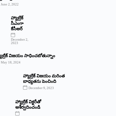
June 2, 2022
హ్యాట్రిక్‌
‌సీఎంగా
కేసీఆర్‌
December 2,
2023
యాట్రిక్‌ విజయం సాధించబోతున్నాం
May 18, 2024
హ్యాట్రిక్ విజయం మరింత
బాధ్యతను పెంచింది
December 9, 2023
హ్యాట్రిక్‌ ‌విక్టరీతో
ఆశీర్వదించండి