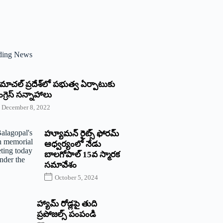
ding News
్రిమాచల్‌ ‌ప్రదేశ్‌లో పభుత్వ ఏర్పాటుకు
గ్రెస్‌ ‌సన్నాహాలు
December 8, 2022
హ్యూమన్‌ రైట్స్‌ ఫోరమ్‌
ఆధ్వర్యంలో నేడు
బాలగోపాల్‌ 15వ స్మారక
సమావేశం
October 5, 2024
హ్యామ్‌ రోడ్లపై తుది
ప్రపోజల్స్‌ పంపండి