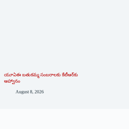
యూఏఈ బతుకమ్మ సంబరాలకు కేటీఆర్‌కు
ఆహ్వానం
August 8, 2026