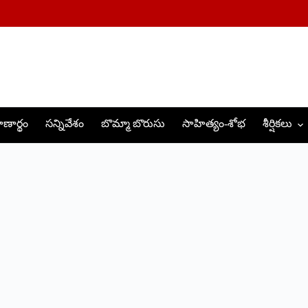
ణార్థం
సన్నివేశం
బొమ్మా బొరుసు
సాహిత్యం-శోభ
శీర్షికలు