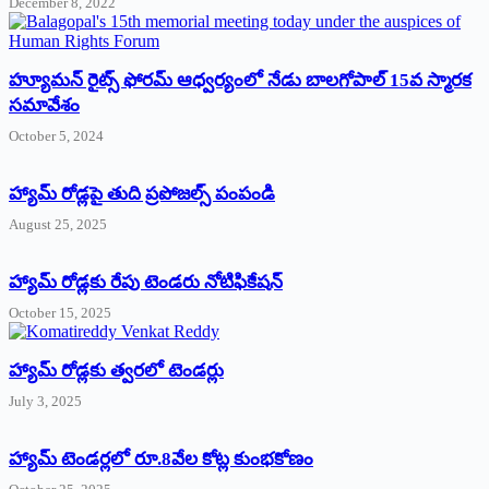
December 8, 2022
హ్యూమన్‌ రైట్స్‌ ఫోరమ్‌ ఆధ్వర్యంలో నేడు బాలగోపాల్‌ 15వ స్మారక
సమావేశం
October 5, 2024
హ్యామ్‌ రోడ్లపై తుది ప్రపోజల్స్‌ పంపండి
August 25, 2025
హ్యామ్‌ రోడ్లకు రేపు టెండరు నోటిఫికేషన్‌
October 15, 2025
హ్యామ్‌ రోడ్లకు త్వరలో టెండర్లు
July 3, 2025
హ్యామ్‌ ‌టెండర్లలో రూ.8వేల కోట్ల కుంభకోణం