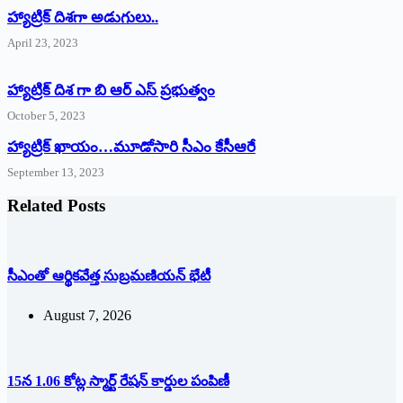
‌హ్యాట్రిక్‌ ‌దిశగా అడుగులు..
April 23, 2023
హ్యాట్రిక్ దిశ గా బి ఆర్ ఎస్ ప్రభుత్వం
October 5, 2023
హ్యాట్రిక్‌ ‌ఖాయం…మూడోసారి సీఎం కేసీఆరే
September 13, 2023
Related Posts
సీఎంతో ఆర్థికవేత్త సుబ్రమణియన్ భేటీ
August 7, 2026
15న 1.06 కోట్ల స్మార్ట్ రేషన్ కార్డుల పంపిణీ