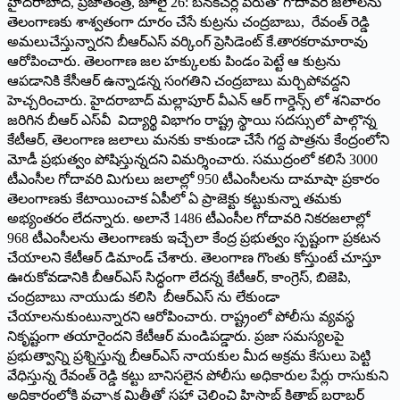
హైద‌రాబాద్‌, ప్ర‌జాతంత్ర‌, జూలై 26: బనకచర్ల పేరుతో గోదావరి జలాలను
తెలంగాణకు శాశ్వతంగా దూరం చేసే కుట్రను చంద్రబాబు, రేవంత్ రెడ్డి
అమలుచేస్తున్నారని బీఆర్ఎస్ వర్కింగ్ ప్రెసిడెంట్ కే.తారకరామారావు
ఆరోపించారు. తెలంగాణ జల హక్కులకు పిండం పెట్టే ఆ కుట్రను
ఆపడానికి కేసీఆర్ ఉన్నాడన్న సంగతిని చంద్రబాబు మర్చిపోవద్దని
హెచ్చరించారు. హైదరాబాద్ మల్లాపూర్ వీఎన్ ఆర్‌ గార్డెన్స్ లో శ‌నివారం
జరిగిన బీఆర్ ఎస్‌వీ విద్యార్థి విభాగం రాష్ట్ర స్థాయి సదస్సులో పాల్గొన్న
కేటీఆర్, తెలంగాణ జలాలు మనకు కాకుండా చేసే గద్ద పాత్రను కేంద్రంలోని
మోడీ ప్రభుత్వం పోషిస్తున్న‌దని విమర్శించారు. సముద్రంలో కలిసే 3000
టీఎంసీల గోదావరి మిగులు జలాల్లో 950 టీఎంసీలను దామాషా ప్రకారం
తెలంగాణకు కేటాయించాక ఏపీలో ఏ ప్రాజెక్టు కట్టుకున్నా తమకు
అభ్యంతరం లేదన్నారు. అలానే 1486 టీఎంసీల గోదావరి నికరజలాల్లో
968 టీఎంసీలను తెలంగాణకు ఇచ్చేలా కేంద్ర ప్రభుత్వం స్పష్టంగా ప్రకటన
చేయాలని కేటీఆర్ డిమాండ్ చేశారు. తెలంగాణ గొంతు కోస్తుంటే చూస్తూ
ఊరుకోవడానికి బీఆర్ఎస్ సిద్ధంగా లేదన్న కేటీఆర్, కాంగ్రెస్, బిజెపి,
చంద్రబాబు నాయుడు కలిసి బీఆర్ఎస్ ను లేకుండా
చేయాలనుకుంటున్నారని ఆరోపించారు. రాష్ట్రంలో పోలీసు వ్యవస్థ
నికృష్టంగా తయారైందని కేటీఆర్ మండిపడ్డారు. ప్రజా సమస్యలపై
ప్రభుత్వాన్ని ప్రశ్నిస్తున్న బీఆర్ఎస్ నాయకుల మీద అక్రమ కేసులు పెట్టి
వేధిస్తున్న రేవంత్ రెడ్డి కట్టు బానిసలైన పోలీసు అధికారుల పేర్లు రాసుకుని
అధికారంలోకి వచ్చాక మిత్తీతో సహా చెల్లించి హిసాబ్ కితాబ్ బరాబర్