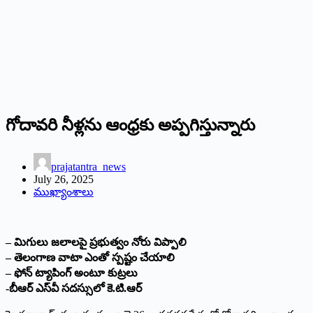
గోదావ‌రి నీళ్ల‌ను ఆంధ్ర‌కు అప్ప‌గిస్తున్నారు
prajatantra_news
July 26, 2025
ముఖ్యాంశాలు
– మిగులు జ‌లాల‌పై ప్ర‌భుత్వం నోరు విప్పాలి
– తెలంగాణ వాటా ఎంతో స్ప‌ష్టం చేయాలి
– ఫోన్ ట్యాపింగ్ అంటూ కుట్ర‌లు
-బీఆర్ ఎస్‌వీ స‌ద‌స్సులో కె.టి.ఆర్‌