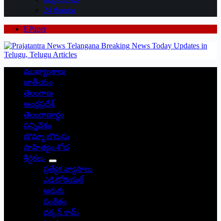
24 గంటలు
EPaper
ముఖ్యాంశాలు
జాతీయం
తెలంగాణ
ఆంధ్రప్రదేశ్
తెలంగాణార్థం
సన్నివేశం
బొమ్మా బొరుసు
సాహిత్యం-శోభ
శీర్షికలు
ప్రత్యేక వ్యాసాలు
ఎడిటోరియల్
అరుగు
సంకేతం
దక్కన్.కామ్