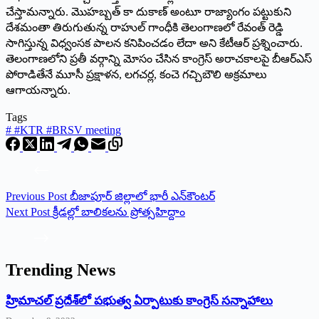
చేస్తామన్నారు. మొహబ్బత్ కా దుకాణ్ అంటూ రాజ్యాంగం పట్టుకుని
దేశమంతా తిరుగుతున్న రాహుల్ గాంధీకి తెలంగాణలో రేవంత్ రెడ్డి
సాగిస్తున్న విధ్వంసక పాలన కనిపించడం లేదా అని కేటీఆర్ ప్రశ్నించారు.
తెలంగాణలోని ప్రతీ వర్గాన్ని మోసం చేసిన కాంగ్రెస్ అరాచకాలపై బీఆర్ఎస్
పోరాడితేనే మూసీ ప్రక్షాళన, లగచర్ల, కంచె గచ్చిబౌలి అక్రమాలు
ఆగాయన్నారు.
Tags
#
#KTR #BRSV meeting
Previous
Post
బీజాపూర్‌ ‌జిల్లాలో భారీ ఎన్‌కౌంటర్‌
Next
Post
క్రీడల్లో బాలికలను ప్రోత్సహిద్దాం
Trending News
‌హ్రిమాచల్‌ ‌ప్రదేశ్‌లో పభుత్వ ఏర్పాటుకు కాంగ్రెస్‌ ‌సన్నాహాలు