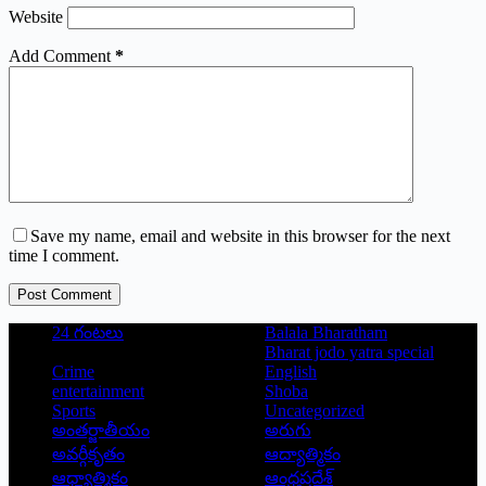
Website
Add Comment
*
Save my name, email and website in this browser for the next
time I comment.
Post Comment
24 గంటలు
Balala Bharatham
Bharat jodo yatra special
Crime
English
entertainment
Shoba
Sports
Uncategorized
అంతర్జాతీయం
అరుగు
అవర్గీకృతం
ఆద్యాత్మికం
ఆధ్యాత్మికం
ఆంధ్రప్రదేశ్