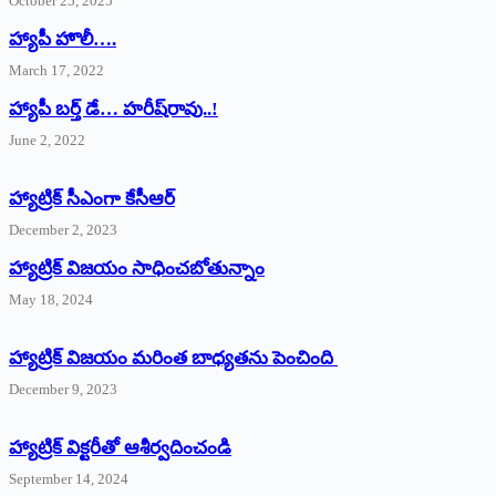
October 25, 2025
హ్యాపీ హొలీ….
March 17, 2022
హ్యాపీ బర్త్ ‌డే… హరీష్‌రావు..!
June 2, 2022
హ్యాట్రిక్‌ ‌సీఎంగా కేసీఆర్‌
December 2, 2023
హ్యాట్రిక్‌ విజయం సాధించబోతున్నాం
May 18, 2024
హ్యాట్రిక్ విజయం మరింత బాధ్యతను పెంచింది
December 9, 2023
హ్యాట్రిక్‌ ‌విక్టరీతో ఆశీర్వదించండి
September 14, 2024