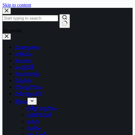
Skip to content
No results
ముఖ్యాంశాలు
జాతీయం
తెలంగాణ
ఆంధ్రప్రదేశ్
తెలంగాణార్థం
సన్నివేశం
బొమ్మా బొరుసు
సాహిత్యం-శోభ
శీర్షికలు
ప్రత్యేక వ్యాసాలు
ఎడిటోరియల్
అరుగు
సంకేతం
దక్కన్.కామ్