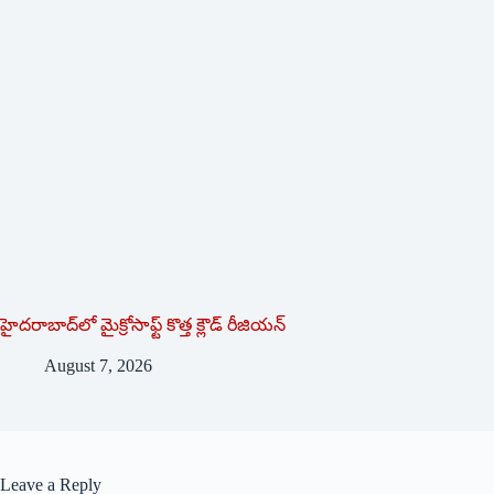
హైదరాబాద్‌లో మైక్రోసాఫ్ట్ ‌కొత్త క్లౌడ్‌ ‌రీజియన్‌
August 7, 2026
Leave a Reply