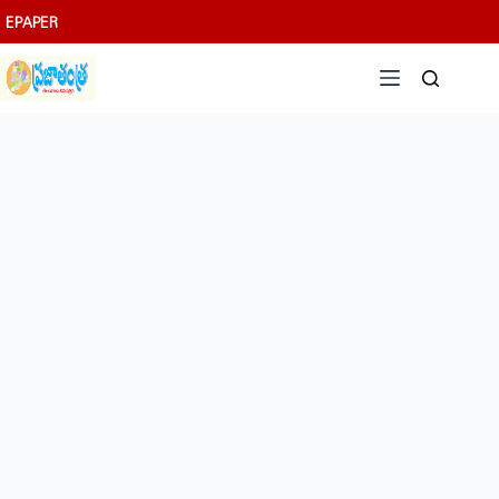
Skip
EPAPER
to
content