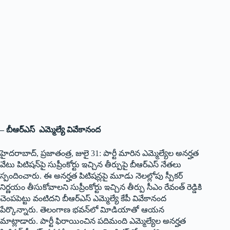
– బీఆర్‌ఎస్‌ ఎమ్మెల్యే వివేకానంద
హైదరాబాద్‌, ప్రజాతంత్ర, జులై 31: పార్టీ మారిన ఎమ్మెల్యేల అనర్హత
వేటు పిటిషన్‌పై సుప్రీంకోర్టు ఇచ్చిన తీర్పుపై బీఆర్‌ఎస్‌ నేతలు
స్పందించారు. ఈ అనర్హత పిటిషన్లపై మూడు నెలల్లోపు స్పీకర్‌
నిర్ణయం తీసుకోవాలని సుప్రీంకోర్టు ఇచ్చిన తీర్పు సీఎం రేవంత్‌ రెడ్డికి
చెంపపెట్టు వంటిదని బీఆర్‌ఎస్‌ ఎమ్మెల్యే కేపీ వివేకానంద
పేర్కొన్నారు. తెలంగాణ భవన్‌లో విూడియాతో ఆయన
మాట్లాడారు. పార్టీ ఫిరాయించిన పదిమంది ఎమ్మెల్యేల అనర్హత