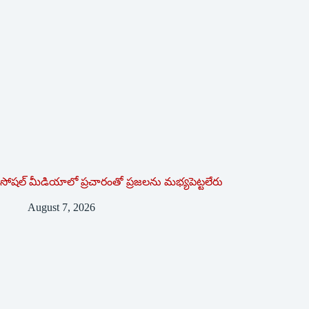
సోషల్‌ ‌మీడియాలో ప్రచారంతో ప్రజలను మభ్యపెట్టలేరు
August 7, 2026