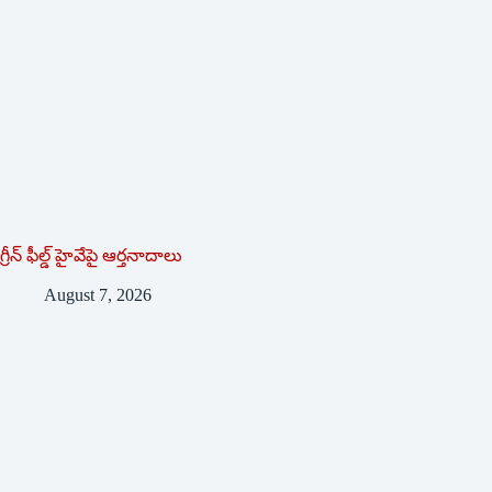
గ్రీన్ ఫీల్డ్ హైవేపై ఆర్తనాదాలు
August 7, 2026