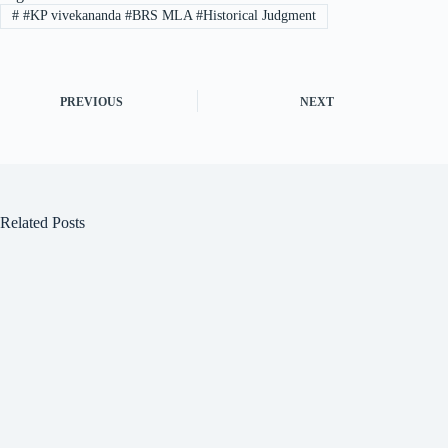
#
#KP vivekananda #BRS MLA #Historical Judgment
PREVIOUS
NEXT
Related Posts