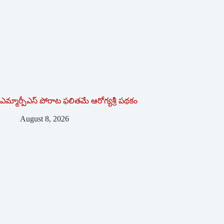
ఎమ్మార్పీఎస్ పోరాట ఫలితమే ఆరోగ్యశ్రీ పథకం
August 8, 2026