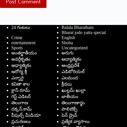
Post Comment
24 గంటలు
Balala Bharatham
Bharat jodo yatra special
Crime
English
entertainment
Shoba
Sports
Uncategorized
అంతర్జాతీయం
అరుగు
అవర్గీకృతం
ఆద్యాత్మికం
ఆధ్యాత్మికం
ఆంధ్రప్రదేశ్
ఆరోగ్య శ్రీ
ఎడిటోరియల్
ఎన్నారై
ఎలమంద
కవితా శాల
క్రీడలు
క్లాస్ రూమ్
ఖుల్లమ్ ఖుల్లా
గెస్ట్ ఎడిటర్
జాతీయం
తెలంగాణ
తెలంగాణార్థం
దక్కన్.కామ్
పాలిటిక్స్
పీపుల్స్ ‌మీడియా
పెన్ డ్రైవ్
ప్రచురణలు
ప్రత్యేక వ్యాసాలు