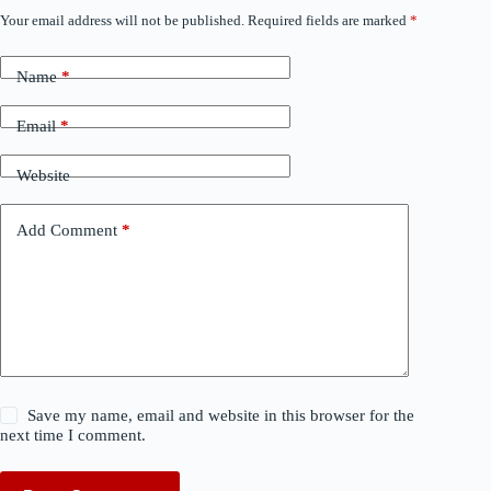
Your email address will not be published.
Required fields are marked
*
Name
*
Email
*
Website
Add Comment
*
Save my name, email and website in this browser for the
next time I comment.