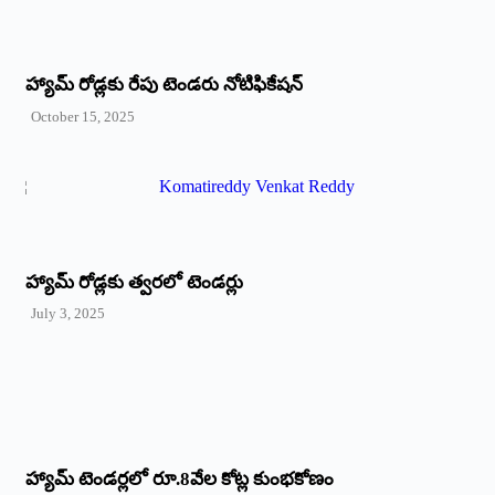
హ్యామ్‌ రోడ్లకు రేపు టెండరు నోటిఫికేషన్‌
October 15, 2025
హ్యామ్‌ రోడ్లకు త్వరలో టెండర్లు
July 3, 2025
హ్యామ్‌ ‌టెండర్లలో రూ.8వేల కోట్ల కుంభకోణం