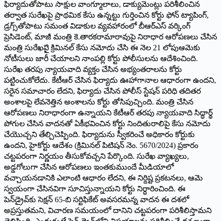
ఫిర్యాదుతోపాటు సాక్షుల వాంగ్మూలాలు, డాక్యుమెంట్లు పరిశీలించిన
తర్వాత సురేఖపై ప్రాథమిక కేసు ఉన్నట్టు గుర్తించిన కోర్టు ఫోన్‌ ట్యాపింగ్‌,
డ్రగ్స్‌తోపాటు సమంత విడాకుల వ్యవహారంలో బీఆర్‌ఎస్‌ వర్కింగ్‌
ప్రెసిడెంట్‌, మాజీ మంత్రి కె.తారకరామారావుపై నిరాధార ఆరోపణలు చేసిన
మంత్రి సురేఖపౖౖె క్రిమినల్‌ కేసు నమోదు చేసి ఈ నెల 21 లోపుఆమెకు
నోటీసులు జారీ చేయాలని నాంపల్లి కోర్టు పోలీసులను ఆదేశించింది.
సురేఖ తరపు న్యాయవాది వ్యక్తం చేసిన అభ్యంతరాలను కోర్టు
పట్టించుకోలేదు. కేటీఆర్‌ చేసిన ఫిర్యాదు ఊహాగానాల ఆధారంగా ఉందని,
సరైన సమాచారం లేదని, ఫిర్యాదు చేసిన పోలీస్‌ స్టేషన్‌ పరిధి తదితర
అంశాలపై లేవనెత్తిన అంశాలను కోర్టు తోసిపుచ్చింది. మంత్రి చేసిన
ఆరోపణలు నిరాధారంగా ఉన్నాయని కేటీఆర్‌ తరపు న్యాయవాది సిద్ధార్థ్‌
పోగుల చేసిన వాదనతో ఏకీభవించిన కోర్టు నిందితురాలిపై కేసు నమోదు
చేయొచ్చని తేల్చిచెప్పింది. ఫిర్యాదును స్వీకరించే అధికారం కోర్టుకు
ఉందని, హైకోర్టు ఆదేశం (క్రిమినల్‌ పిటిషన్‌ నెం. 5670/2024) ప్రకారం
చట్టపరంగా నిర్ణయం తీసుకోవచ్చని పేర్కొంది. సురేఖ వ్యాఖ్యలు,
అడ్డగోలుగా చేసిన ఆరోపణలు ఇంతకుముందే మీడియాలో
వచ్చాయనడానికి ఎలాంటి ఆధారం లేదని, ఈ నిర్దిష్ట ప్రకటనలు, ఆమె
స్వయంగా చేసినవిగా సూచిస్తున్నాయని కోర్టు నిర్ధారించింది. ఈ
పెన్‌డ్రైవ్‌కు సెక్షన్‌ 65-బి సర్టిఫికేట్‌ అవసరమన్న వాదన ఈ దశలో
అప్రస్తుతమని, విచారణ సమయంలో దానిని చట్టపరంగా పరిశీలిస్తామని