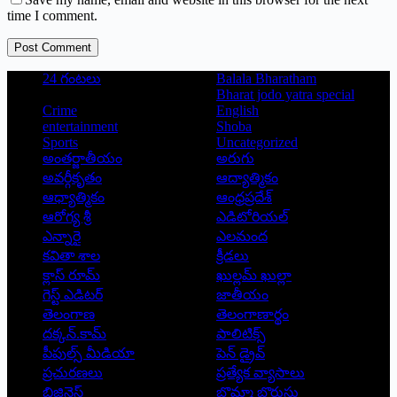
time I comment.
Post Comment
24 గంటలు
Balala Bharatham
Bharat jodo yatra special
Crime
English
entertainment
Shoba
Sports
Uncategorized
అంతర్జాతీయం
అరుగు
అవర్గీకృతం
ఆద్యాత్మికం
ఆధ్యాత్మికం
ఆంధ్రప్రదేశ్
ఆరోగ్య శ్రీ
ఎడిటోరియల్
ఎన్నారై
ఎలమంద
కవితా శాల
క్రీడలు
క్లాస్ రూమ్
ఖుల్లమ్ ఖుల్లా
గెస్ట్ ఎడిటర్
జాతీయం
తెలంగాణ
తెలంగాణార్థం
దక్కన్.కామ్
పాలిటిక్స్
పీపుల్స్ ‌మీడియా
పెన్ డ్రైవ్
ప్రచురణలు
ప్రత్యేక వ్యాసాలు
బిజినెస్
బొమ్మా బొరుసు