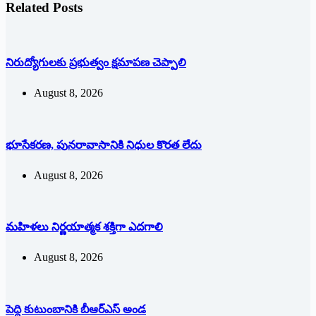
Related Posts
నిరుద్యోగులకు ప్రభుత్వం క్షమాపణ చెప్పాలి
August 8, 2026
భూసేకరణ, పునరావాసానికి నిధుల కొరత లేదు
August 8, 2026
మహిళలు నిర్ణయాత్మక శక్తిగా ఎదగాలి
August 8, 2026
పెద్ది కుటుంబానికి బీఆర్ఎస్ అండ