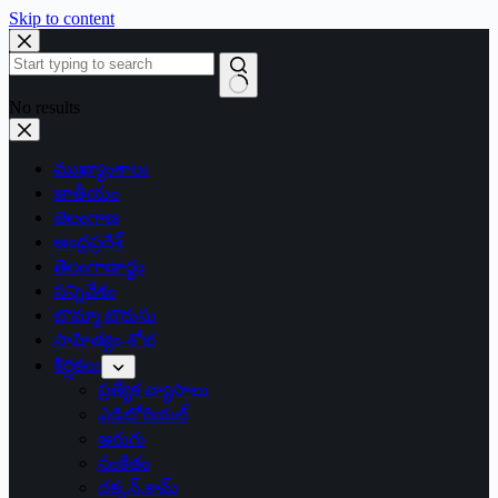
Skip to content
No results
ముఖ్యాంశాలు
జాతీయం
తెలంగాణ
ఆంధ్రప్రదేశ్
తెలంగాణార్థం
సన్నివేశం
బొమ్మా బొరుసు
సాహిత్యం-శోభ
శీర్షికలు
ప్రత్యేక వ్యాసాలు
ఎడిటోరియల్
అరుగు
సంకేతం
దక్కన్.కామ్