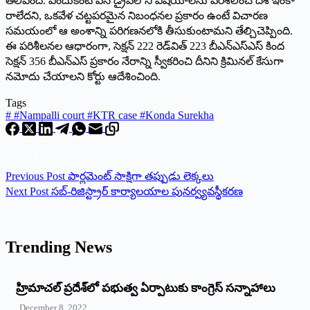
తెలిపింది. ఎందుకంటే పెన్‌ డ్రైవ్‌లోని విషయాలను పరిశీలించే దశ ఇంకా
రాలేదని, ఒకవేళ చట్టపరమైన నిబంధనల ప్రకారం ఉంటే విచారణ
సమయంలో ఆ అంశాన్ని పరిగణనలోకి తీసుకుంటామని తేల్చిచెప్పింది.
ఈ పరిశీలనల ఆధారంగా, సెక్షన్‌ 222 రెడ్‌విత్‌ 223 బీఎన్‌ఎస్‌ఎస్‌ కింద
సెక్షన్‌ 356 బీఎన్‌ఎస్‌ ప్రకారం నేరాన్ని స్వీకరించి దీనిని క్రిమినల్‌ కేసుగా
నమోదు చేయాలని కోర్టు ఆదేశించింది.
Tags
#
#Nampalli court #KTR case #Konda Surekha
Previous
Post
పార్లమెంట్‌ సాక్షిగా తప్పుడు లెక్కలు
Next
Post
సబ్‌-రిజిస్ట్రార్‌ కార్యాలయాల పునర్వ్యవస్థీకరణ
Trending News
‌హ్రిమాచల్‌ ‌ప్రదేశ్‌లో పభుత్వ ఏర్పాటుకు కాంగ్రెస్‌ ‌సన్నాహాలు
December 8, 2022