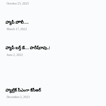
October 25, 2025
హ్యాపీ హొలీ….
March 17, 2022
హ్యాపీ బర్త్ ‌డే… హరీష్‌రావు..!
June 2, 2022
హ్యాట్రిక్‌ ‌సీఎంగా కేసీఆర్‌
December 2, 2023