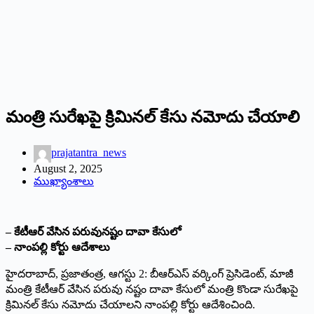
మంత్రి సురేఖపై క్రిమినల్‌ కేసు నమోదు చేయాలి
prajatantra_news
August 2, 2025
ముఖ్యాంశాలు
– కేటీఆర్‌ వేసిన పరువునష్టం దావా కేసులో
– నాంపల్లి కోర్టు ఆదేశాలు
హైదరాబాద్‌, ప్రజాతంత్ర, ఆగస్టు 2: బీఆర్‌ఎస్‌ వర్కింగ్‌ ప్రెసిడెంట్‌, మాజీ
మంత్రి కేటీఆర్‌ వేసిన పరువు నష్టం దావా కేసులో మంత్రి కొండా సురేఖపై
క్రిమినల్‌ కేసు నమోదు చేయాలని నాంపల్లి కోర్టు ఆదేశించింది.