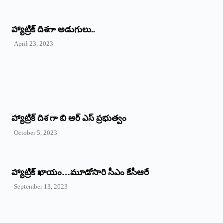
‌హ్యాట్రిక్‌ ‌దిశగా అడుగులు..
April 23, 2023
హ్యాట్రిక్ దిశ గా బి ఆర్ ఎస్ ప్రభుత్వం
October 5, 2023
హ్యాట్రిక్‌ ‌ఖాయం…మూడోసారి సీఎం కేసీఆరే
September 13, 2023