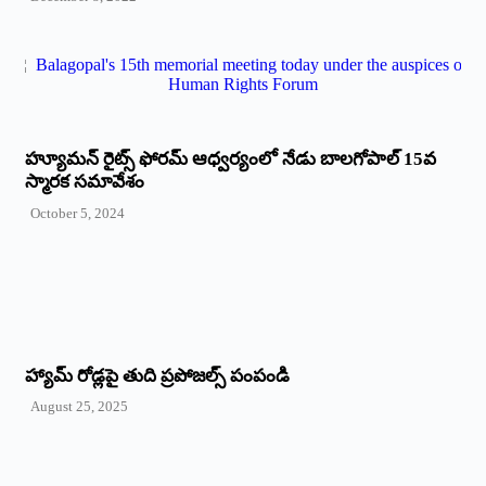
హ్యూమన్‌ రైట్స్‌ ఫోరమ్‌ ఆధ్వర్యంలో నేడు బాలగోపాల్‌ 15వ
స్మారక సమావేశం
October 5, 2024
హ్యామ్‌ రోడ్లపై తుది ప్రపోజల్స్‌ పంపండి
August 25, 2025