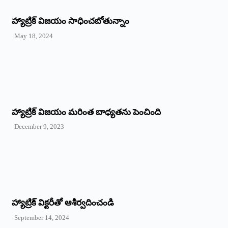
హ్యాట్రిక్‌ విజయం సాధించబోతున్నాం
May 18, 2024
హ్యాట్రిక్ విజయం మరింత బాధ్యతను పెంచింది
December 9, 2023
హ్యాట్రిక్‌ ‌విక్టరీతో ఆశీర్వదించండి
September 14, 2024