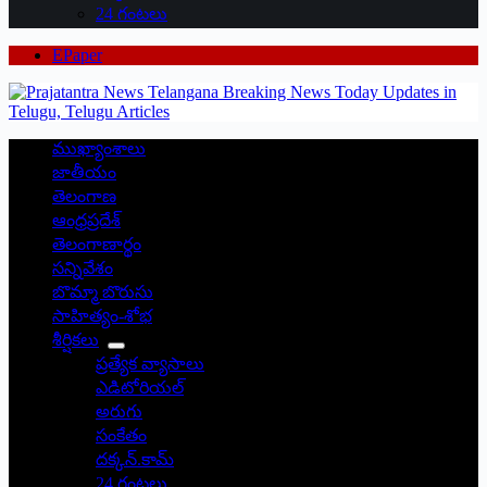
24 గంటలు
EPaper
ముఖ్యాంశాలు
జాతీయం
తెలంగాణ
ఆంధ్రప్రదేశ్
తెలంగాణార్థం
సన్నివేశం
బొమ్మా బొరుసు
సాహిత్యం-శోభ
శీర్షికలు
ప్రత్యేక వ్యాసాలు
ఎడిటోరియల్
అరుగు
సంకేతం
దక్కన్.కామ్
24 గంటలు