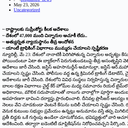
May 23, 2026
Uncategorized
~ రాష్ట్రాలకు సుప్రీంకోర్టు కీలక ఆదేశాలు
~ దేశంలో 47,000 మంది చిన్నారుల ఆచూకీ లేదు..
~ అత్యున్నత న్యాయస్థానం తీవ్ర ఆందోళన
~ యాంటీ ట్రాఫికింగ్ విభాగాలు ముమ్మరం చేయాలని స్పష్టీకరణ
న్యూదిల్లీ, మే 23: దేశంలో నానాటికీ పెరిగిపోతున్న చిన్నారుల అదృశ్యం క
పోయిందంటూ ఏటా ఈ బ్యాక్‌లాగ్ పెరుగుతుండటంపై తీవ్ర అసంతృప్తిని వెలిబ
ఆదేశాలు జారీ చేసింది. జస్టిస్ అహసానుద్దీన్ అమానుల్లా, జస్టిస్ ఆర్.మహా
చేయాలని స్పష్టం చేసింది. పోలీసుల వద్ద ఉన్న క్రిమినల్ ట్రాకింగ్ డేటాబేస్,
ఆదేశాలను జారీ చేసింది. దేశంలోని వివిధ సంస్థలు నిర్వహిస్తున్న చిన్నారుల
బాలల రక్షణ విభాగాలు చైల్డ్ కేర్ హోమ్‌ల మధ్య సమాచారం రియల్ టైమ్‌లో
అధికారాలు, మౌలిక సదుపాయాలతో నాలుగు వారాల్లోగా పూర్తిగా అందుబాటులోక
అపహరణగా భావించి దర్యాప్తు ప్రారంభించాలి. దీనివల్ల ప్రొసీజర్ ఆలస్యం 
నెలలు వేచి చూడకుండా వెంటనే కేసును బదిలీ చేయాలని స్పష్టం చేసింది. రక్ష
వెనుక కుటుంబ సభ్యుల ప్రమేయం ఉన్నట్లు అనుమానం వస్తే తప్ప మిగిలిన స
ప్రతీ బిడ్డకు ఒకే గుర్తింపు ఉండేలా చూసుకోవడం, భవిష్యత్తులో వారి ఆచూకీని 
ఆదేశించింది. తద్వారా ఐడెంటిటీ డూప్లికేషన్‌ను నిరోధించవచ్చని పేర్కొంది. 