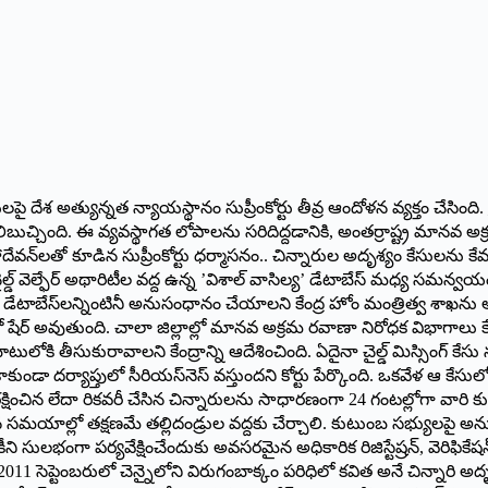
ేసులపై దేశ అత్యున్నత న్యాయస్థానం సుప్రీంకోర్టు తీవ్ర ఆందోళన వ్యక్తం చే
ుచ్చింది. ఈ వ్యవస్థాగత లోపాలను సరిదిద్దడానికి, అంతర్రాష్ట్ర మానవ అక్
దేవన్‌లతో కూడిన సుప్రీంకోర్టు ధర్మాసనం.. చిన్నారుల అదృశ్యం కేసులను కేవల
 చైల్డ్ వెల్ఫేర్ అథారిటీల వద్ద ఉన్న ’విశాల్ వాసిల్య’ డేటాబేస్ మధ్య సమన్వయం
 డేటాబేస్‌లన్నింటినీ అనుసంధానం చేయాలని కేంద్ర హోం మంత్రిత్వ శాఖను ఆదేశిం
 షేర్ అవుతుంది. చాలా జిల్లాల్లో మానవ అక్రమ రవాణా నిరోధక విభాగాలు క
ి తీసుకురావాలని కేంద్రాన్ని ఆదేశించింది. ఏదైనా చైల్డ్ మిస్సింగ్ కేసు
కాకుండా దర్యాప్తులో సీరియస్‌నెస్ వస్తుందని కోర్టు పేర్కొంది. ఒకవేళ ఆ
ించిన లేదా రికవరీ చేసిన చిన్నారులను సాధారణంగా 24 గంటల్లోగా వారి కుటుంబా
మయాల్లో తక్షణమే తల్లిదండ్రుల వద్దకు చేర్చాలి. కుటుంబ సభ్యులపై అనుమ
సులభంగా పర్యవేక్షించేందుకు అవసరమైన అధికారిక రిజిస్టేష్రన్, వెరిఫికేషన్ పక్
2011 సెప్టెంబరులో చెన్నైలోని విరుగంబాక్కం పరిధిలో కవిత అనే చిన్నారి అదృశ్