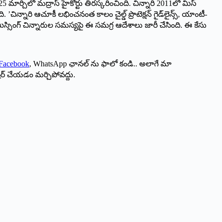
మార్చిలో మద్రాస్ హైకోర్టు తిరస్కరించింది. చిన్నారి 2011లో మిస్
ి. ’చిన్నారి ఆచూకీ లభించనంత కాలం చైల్డ్ ప్రొటెక్షన్ గైడ్‌లైన్స్, యాంటీ-
 మిస్సింగ్ చిన్నారుల సమస్యపై ఈ సమగ్ర ఆదేశాలు జారీ చేసింది. ఈ కేసు
Facebook
, WhatsApp ఛానల్ ను ఫాలో కండి.. అలాగే మా
ేర్ చేయడం మర్చిపోవద్దు.