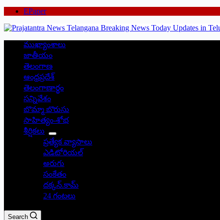
EPaper
ముఖ్యాంశాలు
జాతీయం
తెలంగాణ
ఆంధ్రప్రదేశ్
తెలంగాణార్థం
సన్నివేశం
బొమ్మా బొరుసు
సాహిత్యం-శోభ
శీర్షికలు
ప్రత్యేక వ్యాసాలు
ఎడిటోరియల్
అరుగు
సంకేతం
దక్కన్.కామ్
24 గంటలు
Search