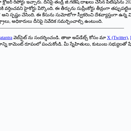
రిపోర్టు ఇచ్చారు. దీనిపై తండ్రి జి.గణేష్ దాఖలు చేసిన పిటిషన్‌ను 2025 
్తించవని హైకోర్టు పేర్కొంది. ఈ తీర్పును సుప్రీంకోర్టు తీవ్రంగా తప్పుపట్టింద
 అని స్పష్టం చేసింది. ఈ కేసును సుమోటోగా స్వీకరించి దేశవ్యాప్తంగా ఉన్న
ాలు, అధికారులు దీనిపై నివేదిక సమర్పించాల్సి ఉంటుంది.
———————————————————————————
atantra
వెబ్‌సైట్ ను సందర్శించండి. తాజా అప్‌డేట్స్ కోసం మా
X (Twitter)
,
ాయాన్ని కామెంట్ రూపంలో పంచుకోండి. మీ స్నేహితులు, కుటుంబ సభ్యులతో ష