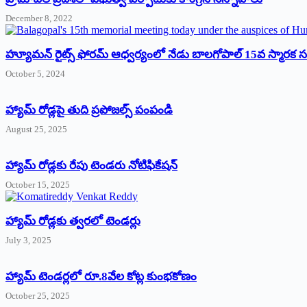
December 8, 2022
హ్యూమన్‌ రైట్స్‌ ఫోరమ్‌ ఆధ్వర్యంలో నేడు బాలగోపాల్‌ 15వ స్మారక
October 5, 2024
హ్యామ్‌ రోడ్లపై తుది ప్రపోజల్స్‌ పంపండి
August 25, 2025
హ్యామ్‌ రోడ్లకు రేపు టెండరు నోటిఫికేషన్‌
October 15, 2025
హ్యామ్‌ రోడ్లకు త్వరలో టెండర్లు
July 3, 2025
హ్యామ్‌ ‌టెండర్లలో రూ.8వేల కోట్ల కుంభకోణం
October 25, 2025