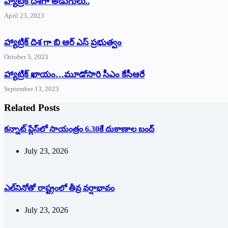
‌హ్యాట్రిక్‌ ‌దిశగా అడుగులు..
April 23, 2023
హ్యాట్రిక్ దిశ గా బి ఆర్ ఎస్ ప్రభుత్వం
October 5, 2023
హ్యాట్రిక్‌ ‌ఖాయం…మూడోసారి సీఎం కేసీఆరే
September 13, 2023
Related Posts
క‌న్నాట్ ప్లేస్‌లో సాయంత్రం 6.30కే దుకాణాల బంద్‌
July 23, 2026
ఎల్‌నినోతో రాష్ట్రంలో తీవ్ర వర్షాభావం
July 23, 2026