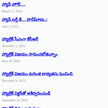
హ్యాపీ హొలీ….
March 17, 2022
హ్యాపీ బర్త్ ‌డే… హరీష్‌రావు..!
June 2, 2022
హ్యాట్రిక్‌ ‌సీఎంగా కేసీఆర్‌
December 2, 2023
హ్యాట్రిక్‌ విజయం సాధించబోతున్నాం
May 18, 2024
హ్యాట్రిక్ విజయం మరింత బాధ్యతను పెంచింది
December 9, 2023
హ్యాట్రిక్‌ ‌విక్టరీతో ఆశీర్వదించండి
September 14, 2024