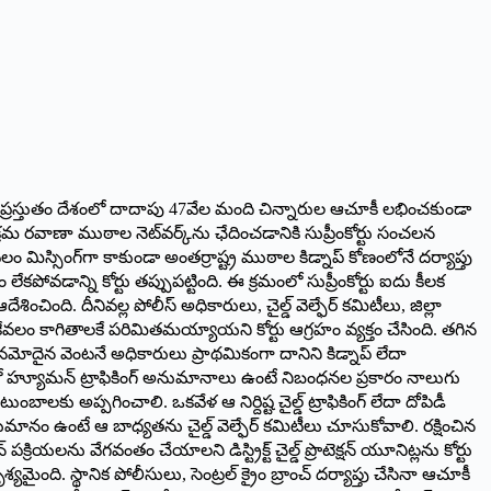
సింది. ప్రస్తుతం దేశంలో దాదాపు 47వేల మంది చిన్నారుల ఆచూకీ లభించకుండా
రమ రవాణా ముఠాల నెట్‌వర్క్‌ను ఛేదించడానికి సుప్రీంకోర్టు సంచలన
ం మిస్సింగ్‌గా కాకుండా అంతర్రాష్ట్ర ముఠాల కిడ్నాప్ కోణంలోనే దర్యాప్తు
 లేకపోవడాన్ని కోర్టు తప్పుపట్టింది. ఈ క్రమంలో సుప్రీంకోర్టు ఐదు కీలక
చింది. దీనివల్ల పోలీస్ అధికారులు, చైల్డ్ వెల్ఫేర్ కమిటీలు, జిల్లా
ేవలం కాగితాలకే పరిమితమయ్యాయని కోర్టు ఆగ్రహం వ్యక్తం చేసింది. తగిన
 నమోదైన వెంటనే అధికారులు ప్రాథమికంగా దానిని కిడ్నాప్ లేదా
 కేసులో హ్యూమన్ ట్రాఫికింగ్ అనుమానాలు ఉంటే నిబంధనల ప్రకారం నాలుగు
లకు అప్పగించాలి. ఒకవేళ ఆ నిర్దిష్ట చైల్డ్ ట్రాఫికింగ్ లేదా దోపిడీ
ానం ఉంటే ఆ బాధ్యతను చైల్డ్ వెల్ఫేర్ కమిటీలు చూసుకోవాలి. రక్షించిన
రియలను వేగవంతం చేయాలని డిస్ట్రిక్ట్ చైల్డ్ ప్రొటెక్షన్ యూనిట్లను కోర్టు
యమైంది. స్థానిక పోలీసులు, సెంట్రల్ క్రైం బ్రాంచ్ దర్యాప్తు చేసినా ఆచూకీ