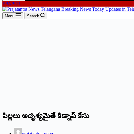
EPAPER
Menu
Search
పిల్లలు అదృశ్యమైతే కిడ్నాప్ కేసు
prajatantra_news