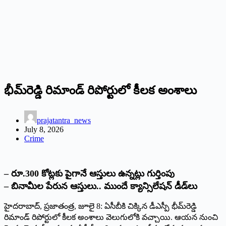
భీమ్‌రెడ్డి రిమాండ్‌ ‌రిపోర్టులో కీలక అంశాలు
prajatantra_news
July 8, 2026
Crime
–
రూ.300 కోట్లకు పైగానే ఆస్తులు ఉన్నట్లు గుర్తింపు
– బినామీల పేరున ఆస్తులు.. ముందే క్యాన్సిలేషన్‌ ‌డీడ్‌లు
హైదరాబాద్‌,‌ ప్రజాతంత్ర, జూలై 8: ఏసీబీకి చిక్కిన డీఎస్పీ భీమ్‌రెడ్డి
రిమాండ్‌ ‌రిపోర్టులో కీలక అంశాలు వెలుగులోకి వచ్చాయి. ఆయన నుంచి