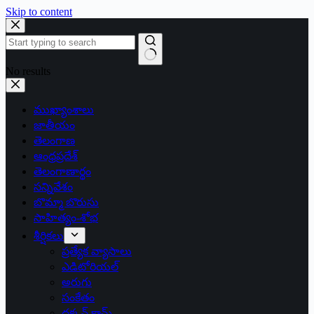
Skip to content
No results
ముఖ్యాంశాలు
జాతీయం
తెలంగాణ
ఆంధ్రప్రదేశ్
తెలంగాణార్థం
సన్నివేశం
బొమ్మా బొరుసు
సాహిత్యం-శోభ
శీర్షికలు
ప్రత్యేక వ్యాసాలు
ఎడిటోరియల్
అరుగు
సంకేతం
దక్కన్.కామ్