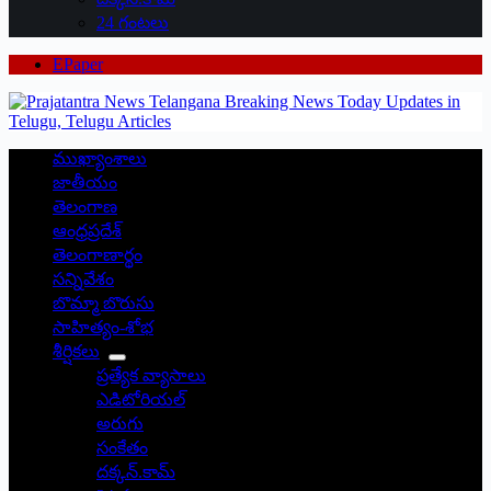
24 గంటలు
EPaper
ముఖ్యాంశాలు
జాతీయం
తెలంగాణ
ఆంధ్రప్రదేశ్
తెలంగాణార్థం
సన్నివేశం
బొమ్మా బొరుసు
సాహిత్యం-శోభ
శీర్షికలు
ప్రత్యేక వ్యాసాలు
ఎడిటోరియల్
అరుగు
సంకేతం
దక్కన్.కామ్