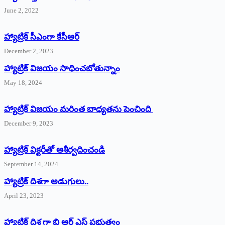
June 2, 2022
హ్యాట్రిక్‌ ‌సీఎంగా కేసీఆర్‌
December 2, 2023
హ్యాట్రిక్‌ విజయం సాధించబోతున్నాం
May 18, 2024
హ్యాట్రిక్ విజయం మరింత బాధ్యతను పెంచింది
December 9, 2023
హ్యాట్రిక్‌ ‌విక్టరీతో ఆశీర్వదించండి
September 14, 2024
‌హ్యాట్రిక్‌ ‌దిశగా అడుగులు..
April 23, 2023
హ్యాట్రిక్ దిశ గా బి ఆర్ ఎస్ ప్రభుత్వం