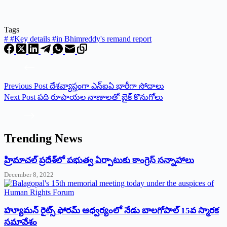
Tags
#
#Key details #in Bhimreddy's remand report
Previous
Post
దేశవ్యాప్తంగా ఎన్‌ఐఏ ‌భారీగా సోదాలు
Next
Post
పది రూపాయల నాణాలతో బైక్‌ ‌కొనుగోలు
Trending News
‌హ్రిమాచల్‌ ‌ప్రదేశ్‌లో పభుత్వ ఏర్పాటుకు కాంగ్రెస్‌ ‌సన్నాహాలు
December 8, 2022
హ్యూమన్‌ రైట్స్‌ ఫోరమ్‌ ఆధ్వర్యంలో నేడు బాలగోపాల్‌ 15వ స్మారక
సమావేశం