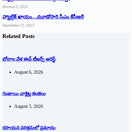
October 5, 2023
హ్యాట్రిక్‌ ‌ఖాయం…మూడోసారి సీఎం కేసీఆరే
September 13, 2023
Related Posts
బోనాల వేళ ఈవ్‌ ‌టీజర్స్ అరెస్ట్
August 6, 2026
గంజాయి చాక్లెట్ల కలకలం
August 5, 2026
రసాయన పరిశ్రమలో ప్రమాదం