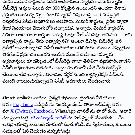
రెండు మెమరీ కార్డులను ఏసీబీ అధికారులు స్వాధీనం చేసుకున్నారు.
భీమ్‌రెడ్డి ఆస్తుల విలువ రూ.300 కోట్లపైన ఉంటుందని అంచనా వేశారు.
ప్రస్తుతం ఉంటున్న విల్లా ఎలా కొన్నారనే విషయంపై ఆయన స్పష్టత
ఇవ్వలేదని ఏసీబీ అధికారులు తెలిపారు. మెమరీ కార్డులు, డైరీల ద్వారా
కీలక విషయాలు వెలుగులోకి వచ్చాయని అన్నారు. మెమరీ కార్డులోని
వివరాల ఆధారంగా ఆస్తుల డాక్యుమెంట్లు సీజ్‌ ‌చేసినట్లు తెలిపారు. ’నాకు
ఇవ్వాల్సిన వాళ్లు, నేను ఇవ్వాల్సినవి’ అంటూ డీఎస్పీ భీమ్‌రెడ్డి తన
డైరీలో రాసుకున్నాడని ఏసీబీ అధికారులు తెలిపారు. బినాలు ఎప్పుడైనా
తిరగబడే ప్రమాదం ఉందని ఆయన ముందే ఊహించాడన్నారు.
అక్రమాస్తులు కూడపెట్టడంలో భీమ్‌రెడ్డి చాలా తెలివిగా వ్యవహరించాడని
ఏసీబీ అధికారులు తెలిపారు. ఆస్తులను బినామీ పేర్ల మీద రిజిస్ట్రేన్‌
‌చేయించారని అన్నారు. బినామీల దగ్గర నుంచి క్యాన్సిలేషన్‌ ‌డీడ్‌లను
ముందే రాయించుకున్నాడని ఏసీబీ అధికారులు వెల్లడించారు.
తెలుగు జాతీయ వార్తలు, ప్రత్యేక కథనాలు, ట్రెండింగ్ వీడియోలు
కోసం
Prajatantra
వెబ్‌సైట్ ను సందర్శించండి. తాజా అప్‌డేట్స్ కోసం
మా
X (Twitter)
,
Facebook
, WhatsApp ఛానల్ ను ఫాలో కండి.. అలాగే
మా ప్రజాతంత్ర,
యూట్యూబ్ చానల్
ను సబ్ స్క్రైబ్ చేసుకోండి.. మీ
అభిప్రాయాన్ని కామెంట్ రూపంలో పంచుకోండి. మీ స్నేహితులు, కుటుంబ
సభ్యులతో షేర్ చేయడం మర్చిపోవద్దు.