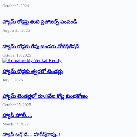
October 5, 2024
హ్యామ్‌ రోడ్లపై తుది ప్రపోజల్స్‌ పంపండి
August 25, 2025
హ్యామ్‌ రోడ్లకు రేపు టెండరు నోటిఫికేషన్‌
October 15, 2025
హ్యామ్‌ రోడ్లకు త్వరలో టెండర్లు
July 3, 2025
హ్యామ్‌ ‌టెండర్లలో రూ.8వేల కోట్ల కుంభకోణం
October 25, 2025
హ్యాపీ హొలీ….
March 17, 2022
హ్యాపీ బర్త్ ‌డే… హరీష్‌రావు..!