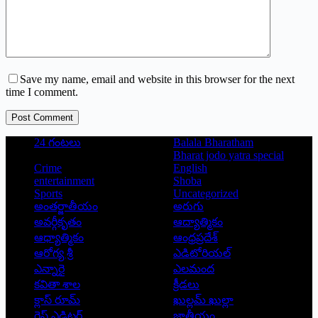
Save my name, email and website in this browser for the next
time I comment.
Post Comment
24 గంటలు
Balala Bharatham
Bharat jodo yatra special
Crime
English
entertainment
Shoba
Sports
Uncategorized
అంతర్జాతీయం
అరుగు
అవర్గీకృతం
ఆద్యాత్మికం
ఆధ్యాత్మికం
ఆంధ్రప్రదేశ్
ఆరోగ్య శ్రీ
ఎడిటోరియల్
ఎన్నారై
ఎలమంద
కవితా శాల
క్రీడలు
క్లాస్ రూమ్
ఖుల్లమ్ ఖుల్లా
గెస్ట్ ఎడిటర్
జాతీయం