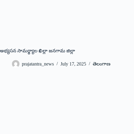
అభ్యసన సామర్థ్యాల ఖిల్లా జనగామ జిల్లా
prajatantra_news
July 17, 2025
తెలంగాణ