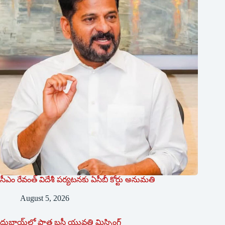
సీఎం రేవంత్ విదేశీ పర్యటనకు ఏసీబీ కోర్టు అనుమతి
August 5, 2026
దుబాయ్‌లో పాత బ‌స్తీ యువతి మిస్సింగ్