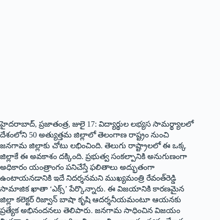
హైదరాబాద్‌, ప్రజాతంత్ర, జులై 17: విద్యార్థుల లభ్యస సామర్థ్యాలలో
దేశంలోని 50 అత్యుత్తమ జిల్లాలో తెలంగాణ రాష్ట్రం నుంచి
జనగామ జిల్లాకు చోటు లభించింది. తెలుగు రాష్ట్రాలలో ఈ ఒక్క
జిల్లాకే ఈ అవకాశం దక్కింది. ప్రభుత్వ సంకల్పానికి అనుగుణంగా
అధికారం యంత్రాంగం పనిచేస్తే ఫలితాలు అద్భుతంగా
ఉంటాయనడానికి ఇదే నిదర్శనమని ముఖ్యమంత్రి రేవంత్‌రెడ్డి
సామాజిక ఖాతా ‘ఎక్స్‌’ పేర్కొన్నారు. ఈ విజయానికి కారణమైన
జిల్లా కలెక్టర్‌ రిజ్వాన్‌ బాషా కృషి ఆదర్శనీయమంటూ ఆయనకు
ప్రత్యేక అభినందనలు తెలిపారు. జనగామ సాధించిన విజయం