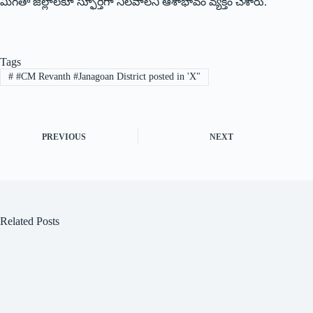
మిగతా జిల్లాలకూ స్ఫూర్తిగా నిలవాలని ఆశాభావం వ్యక్తం చేశారు.
Tags
#
#CM Revanth #Janagoan District posted in 'X"
PREVIOUS
NEXT
Related Posts