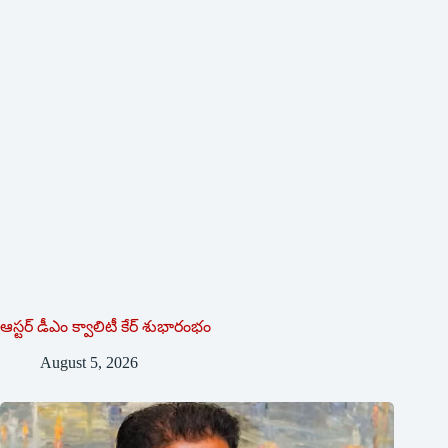
ఆస్టర్ డీఎం క్వాలిటీ కేర్ శుభారంభం
August 5, 2026