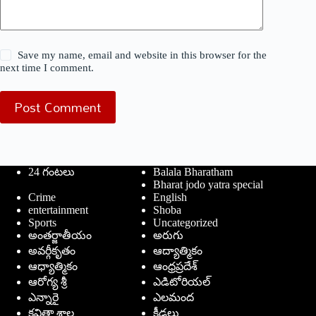
Save my name, email and website in this browser for the
next time I comment.
Post Comment
24 గంటలు
Balala Bharatham
Bharat jodo yatra special
Crime
English
entertainment
Shoba
Sports
Uncategorized
అంతర్జాతీయం
అరుగు
అవర్గీకృతం
ఆద్యాత్మికం
ఆధ్యాత్మికం
ఆంధ్రప్రదేశ్
ఆరోగ్య శ్రీ
ఎడిటోరియల్
ఎన్నారై
ఎలమంద
కవితా శాల
క్రీడలు