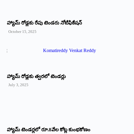
హ్యామ్‌ రోడ్లకు రేపు టెండరు నోటిఫికేషన్‌
October 15, 2025
హ్యామ్‌ రోడ్లకు త్వరలో టెండర్లు
July 3, 2025
హ్యామ్‌ ‌టెండర్లలో రూ.8వేల కోట్ల కుంభకోణం