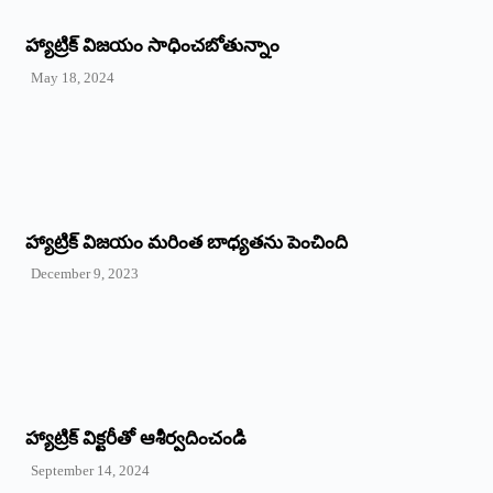
హ్యాట్రిక్‌ విజయం సాధించబోతున్నాం
May 18, 2024
హ్యాట్రిక్ విజయం మరింత బాధ్యతను పెంచింది
December 9, 2023
హ్యాట్రిక్‌ ‌విక్టరీతో ఆశీర్వదించండి
September 14, 2024