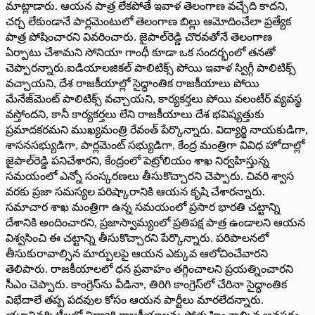
మాట్లాడారు. ఆయన పాత్ర లేకపోతే ఇవాళ తెలంగాణ వచ్చేది కాదని,
చర్చ లేకుండానే పార్లమెంటులో తెలంగాణ బిల్లు ఆమోదించేలా ప్రత్యేక
పాత్ర పోషించారని వివరించారు. జైపాల్‌రెడ్డి చొరవతోనే తెలంగాణ
ఏర్పాటు చేశామని సోనియా గాంధీ కూడా ఒక సందర్భంలో తనతో
చెప్పారన్నారు.ఐడియాలజికల్‌ పాలిటిక్స్‌ పోయి ఇవాళ స్విగ్గీ పాలిటిక్స్‌
వచ్చాయని, దేశ రాజకీయాల్లో సైద్ధాంతిక రాజకీయాలు పోయి
మేనేజ్‌మెంట్‌ పాలిటిక్స్‌ వచ్చాయని, కార్యకర్తలు పోయి వలంటీర్‌ వ్యవస్థ
వస్తోందని, కానీ కార్యకర్తలు లేని రాజకీయాలు దేశ భవిష్యత్తుకు
ప్రమాదకరమని ముఖ్యమంత్రి రేవంత్‌ పేర్కొన్నారు. విద్యార్థి నాయకుడిగా,
శాసనసభ్యుడిగా, పార్లమెంట్‌ సభ్యుడిగా, కేంద్ర మంత్రిగా వివిధ హోదాల్లో
జైపాల్‌రెడ్డి పనిచేశారని, కేంద్రంలో పెట్రోలియం శాఖ నిర్వహిస్తున్న
సమయంలో ఎన్నో సంస్కరణలు తీసుకొచ్చారని చెప్పారు. చివరి శ్వాస
వరకు ప్రజా సమస్యల పరిష్కారానికి ఆయన కృషి చేశారన్నారు.
సమాచార శాఖ మంత్రిగా ఉన్న సమయంలో ప్రసార భారతి చట్టాన్ని
దేశానికి అందించారని, ప్రజాస్వామ్యంలో ప్రతిపక్ష పాత్ర ఉండాలని ఆయన
విశ్వసించి ఈ చట్టాన్ని తీసుకొచ్చారని పేర్కొన్నారు. పరిపాలనలో
తీసుకురావాల్సిన మార్పులపై ఆయన ఎక్కువ ఆలోచించేవారని
తెలిపారు. రాజకీయాలలో ధన ప్రవాహం తగ్గించాలని ప్రయత్నించారని
సీఎం చెప్పారు. కాంగ్రెస్‌ను వీడినా, తిరిగి కాంగ్రెస్‌లో చేరినా సైద్ధాంతిక
విభేదాలే తప్ప పదవుల కోసం ఆయన పార్టీలు మారలేదన్నారు.