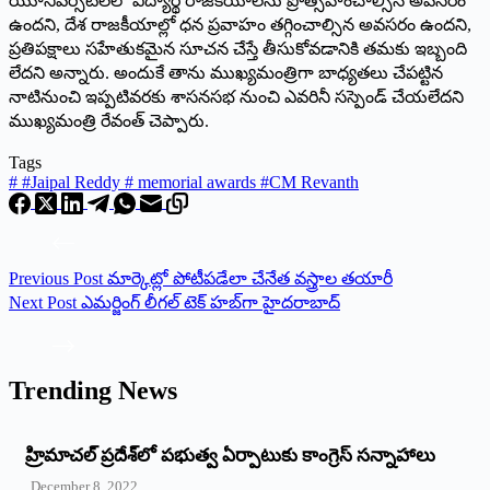
యూనివర్సిటీలలో విద్యార్థి రాజకీయాలను ప్రోత్సహించాల్సిన అవసరం
ఉందని, దేశ రాజకీయాల్లో ధన ప్రవాహం తగ్గించాల్సిన అవసరం ఉందని,
ప్రతిపక్షాలు సహేతుకమైన సూచన చేస్తే తీసుకోవడానికి తమకు ఇబ్బంది
లేదని అన్నారు. అందుకే తాను ముఖ్యమంత్రిగా బాధ్యతలు చేపట్టిన
నాటినుంచి ఇప్పటివరకు శాసనసభ నుంచి ఎవరినీ సస్పెండ్‌ చేయలేదని
ముఖ్యమంత్రి రేవంత్‌ చెప్పారు.
Tags
#
#Jaipal Reddy # memorial awards #CM Revanth
Previous
Post
మార్కెట్లో పోటీపడేలా చేనేత వస్త్రాల తయారీ
Next
Post
ఎమర్జింగ్‌ లీగల్‌ టెక్‌ హబ్‌గా హైదరాబాద్‌
Trending News
‌హ్రిమాచల్‌ ‌ప్రదేశ్‌లో పభుత్వ ఏర్పాటుకు కాంగ్రెస్‌ ‌సన్నాహాలు
December 8, 2022