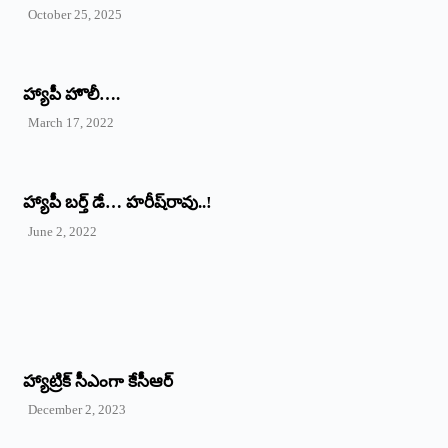
October 25, 2025
హ్యాపీ హొలీ….
March 17, 2022
హ్యాపీ బర్త్ ‌డే… హరీష్‌రావు..!
June 2, 2022
హ్యాట్రిక్‌ ‌సీఎంగా కేసీఆర్‌
December 2, 2023