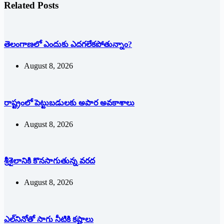
Related Posts
తెలంగాణలో ఎందుకు ఎదగలేకపోతున్నాం?
August 8, 2026
రాష్ట్రంలో పెట్టుబడులకు అపార అవకాశాలు
August 8, 2026
శ్రీశైలానికి కొనసాగుతున్న వరద
August 8, 2026
ఎల్‌నినోతో సాగు నీటికి కష్టాలు