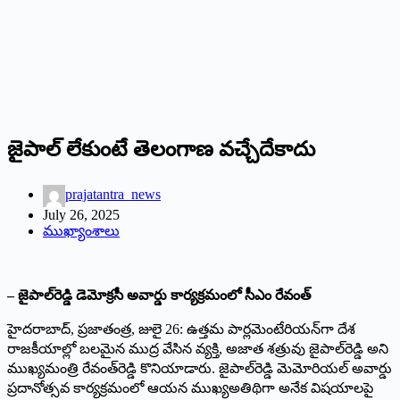
జైపాల్‌ లేకుంటే తెలంగాణ వచ్చేదేకాదు
prajatantra_news
July 26, 2025
ముఖ్యాంశాలు
– జైపాల్‌రెడ్డి డెమోక్రసీ అవార్డు కార్యక్రమంలో సీఎం రేవంత్‌
హైదరాబాద్‌, ప్రజాతంత్ర, జులై 26: ఉత్తమ పార్లమెంటేరియన్‌గా దేశ
రాజకీయాల్లో బలమైన ముద్ర వేసిన వ్యక్తి, అజాత శత్రువు జైపాల్‌రెడ్డి అని
ముఖ్యమంత్రి రేవంత్‌రెడ్డి కొనియాడారు. జైపాల్‌రెడ్డి మెమోరియల్‌ అవార్డు
ప్రదానోత్సవ కార్యక్రమంలో ఆయన ముఖ్యఅతిథిగా అనేక విషయాలపై