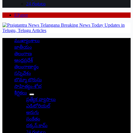
24 గంటలు
EPaper
ముఖ్యాంశాలు
జాతీయం
తెలంగాణ
ఆంధ్రప్రదేశ్
తెలంగాణార్థం
సన్నివేశం
బొమ్మా బొరుసు
సాహిత్యం-శోభ
శీర్షికలు
ప్రత్యేక వ్యాసాలు
ఎడిటోరియల్
అరుగు
సంకేతం
దక్కన్.కామ్
24 గంటలు