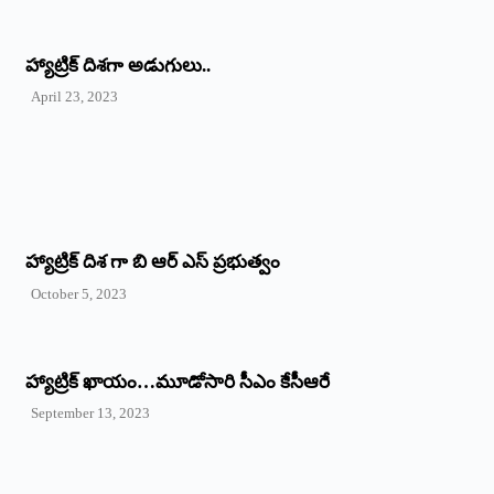
‌హ్యాట్రిక్‌ ‌దిశగా అడుగులు..
April 23, 2023
హ్యాట్రిక్ దిశ గా బి ఆర్ ఎస్ ప్రభుత్వం
October 5, 2023
హ్యాట్రిక్‌ ‌ఖాయం…మూడోసారి సీఎం కేసీఆరే
September 13, 2023