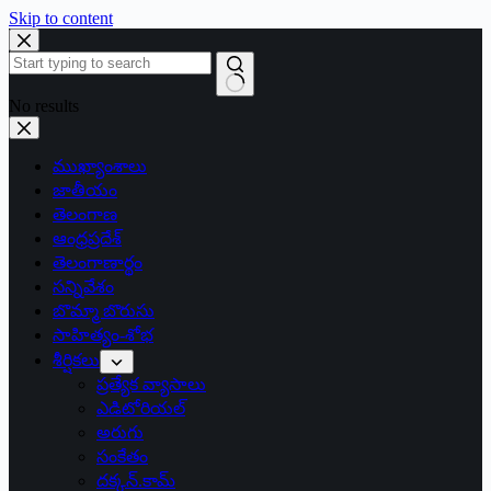
Skip to content
No results
ముఖ్యాంశాలు
జాతీయం
తెలంగాణ
ఆంధ్రప్రదేశ్
తెలంగాణార్థం
సన్నివేశం
బొమ్మా బొరుసు
సాహిత్యం-శోభ
శీర్షికలు
ప్రత్యేక వ్యాసాలు
ఎడిటోరియల్
అరుగు
సంకేతం
దక్కన్.కామ్