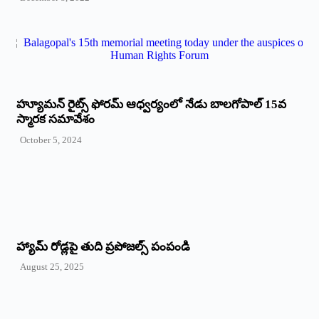
హ్యూమన్‌ రైట్స్‌ ఫోరమ్‌ ఆధ్వర్యంలో నేడు బాలగోపాల్‌ 15వ
స్మారక సమావేశం
October 5, 2024
హ్యామ్‌ రోడ్లపై తుది ప్రపోజల్స్‌ పంపండి
August 25, 2025