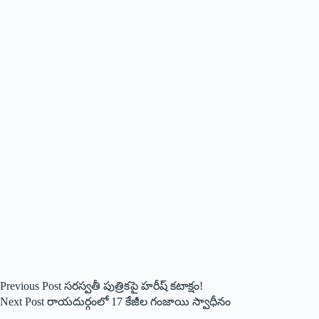
Previous
Post
సరస్వతీ పుత్రికపై హరీష్‌ కటాక్షం!
Next
Post
రాయదుర్గంలో 17 కేజీల గంజాయి స్వాధీనం