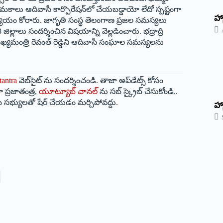
ామకాలు ఆదివాసీ కార్పొరేషన్‌లో చేయబడ్డాయో లేదో స్పష్టంగా
‌హ్
న్యాయం కోరారు. జాగృతి సంస్థ తెలంగాణ ప్రజల సమస్యలు
జిల్లాలు సందర్శించిన విషయాన్ని వెల్లడించారు. భద్రాద్రి
ుఖ్యమంత్రి రెవంత్‌ ‌రెడ్డిని ఆదివాసీ సంఘాల సమస్యలను
tantra
వెబ్‌సైట్ ను సందర్శించండి. తాజా అప్‌డేట్స్ కోసం
 ప్రజాతంత్ర,
యూట్యూబ్ చానల్
ను సబ్ స్క్రైబ్ చేసుకోండి..
 సభ్యులతో షేర్ చేయడం మర్చిపోవద్దు.
హ్