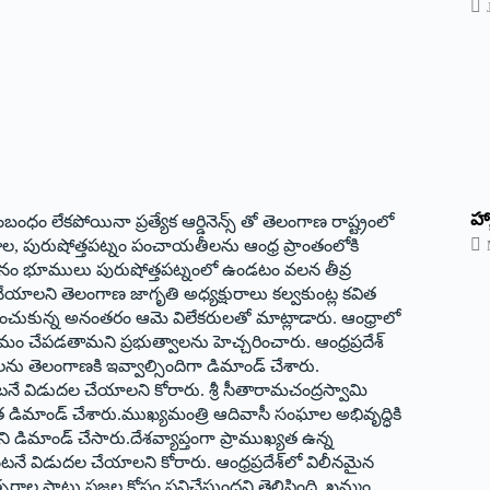
హ్
బంధం లేకపోయినా ప్రత్యేక ఆర్డినెన్స్ ‌తో తెలంగాణ రాష్ట్రంలో
ల, పురుషోత్తపట్నం పంచాయతీలను ఆంధ్ర ప్రాంతంలోకి
వస్థానం భూములు పురుషోత్తపట్నంలో ఉండటం వలన తీవ్ర
చేయాలని తెలంగాణ జాగృతి అధ్యక్షురాలు కల్వకుంట్ల కవిత
దర్శించుకున్న అనంతరం ఆమె విలేకరులతో మాట్లాడారు. ఆంధ్రాలో
పడతామని ప్రభుత్వాలను హెచ్చరించారు. ఆంధ్రప్రదేశ్‌
తెలంగాణకి ఇవ్వాల్సిందిగా డిమాండ్‌ ‌చేశారు.
ెంటనే విడుదల చేయాలని కోరారు. శ్రీ సీతారామచంద్రస్వామి
 డిమాండ్‌ ‌చేశారు.ముఖ్యమంత్రి ఆదివాసీ సంఘాల అభివృద్ధికి
 డిమాండ్‌ ‌చేసారు.దేశవ్యాప్తంగా ప్రాముఖ్యత ఉన్న
వెంటనే విడుదల చేయాలని కోరారు. ఆంధ్రప్రదేశ్‌లో విలీనమైన
ల పాటు ప్రజల కోసం పనిచేస్తుందని తెలిపింది. ఖమ్మం