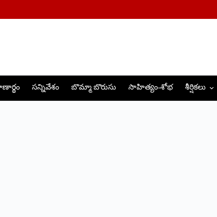
ణార్థం
సన్నివేశం
బొమ్మా బొరుసు
సాహిత్యం-శోభ
శీర్షికలు