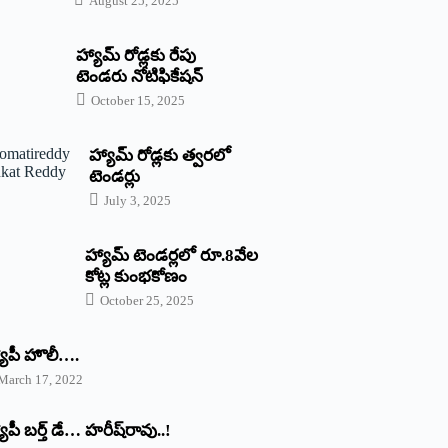
August 25, 2025
హ్యామ్‌ రోడ్లకు రేపు
టెండరు నోటిఫికేషన్‌
October 15, 2025
హ్యామ్‌ రోడ్లకు త్వరలో
టెండర్లు
July 3, 2025
హ్యామ్‌ ‌టెండర్లలో రూ.8వేల
కోట్ల కుంభకోణం
October 25, 2025
యాపీ హొలీ….
March 17, 2022
యాపీ బర్త్ ‌డే… హరీష్‌రావు..!