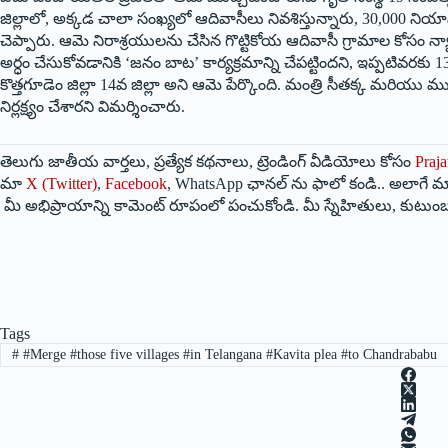
జిల్లాలో, అక్కడ చాలా సంఖ్యలో ఆదివాసీలు నివశిస్తున్నారు, 30,000 నియ
చెప్పారు. ఆమె నిరాశ్రయులను చేసిన గొట్టికోయ ఆదివాసీ గ్రామాల కోసం 
అర్ధం చేసుకోవడానికి ‘జనం ‌బాట’ కార్యక్రమాన్ని చేపట్టిందని, ఇప్పటివరకు 13 
కొత్తగూడెం జిల్లా 14వ జిల్లా అని ఆమె పేర్కొంది. మంత్రి సీతక్క మరియు మ
నిర్లక్ష్యం చేశారని విమర్శించారు.
తెలుగు జాతీయ వార్తలు, ప్రత్యేక కథనాలు, ట్రెండింగ్ వీడియోలు కోసం
Praja
మా
X (Twitter)
,
Facebook
, WhatsApp ఛానల్ ను ఫాలో కండి.. అలాగే మా
మీ అభిప్రాయాన్ని కామెంట్ రూపంలో పంచుకోండి. మీ స్నేహితులు, కుటుంబ
Tags
#
#Merge #those five villages #in Telangana #Kavita plea #to Chandrababu