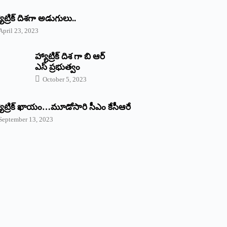
యాట్రిక్‌ ‌దిశగా అడుగులు..
April 23, 2023
హ్యాట్రిక్ దిశ గా బి ఆర్
ఎస్ ప్రభుత్వం
October 5, 2023
యాట్రిక్‌ ‌ఖాయం…మూడోసారి సీఎం కేసీఆరే
September 13, 2023