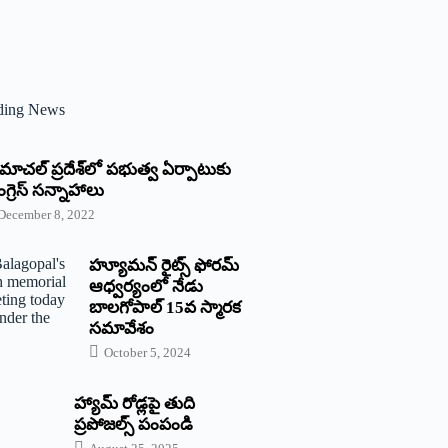
ding News
్రిమాచల్‌ ‌ప్రదేశ్‌లో పభుత్వ ఏర్పాటుకు
గ్రెస్‌ ‌సన్నాహాలు
December 8, 2022
హ్యూమన్‌ రైట్స్‌ ఫోరమ్‌
ఆధ్వర్యంలో నేడు
బాలగోపాల్‌ 15వ స్మారక
సమావేశం
October 5, 2024
హ్యామ్‌ రోడ్లపై తుది
ప్రపోజల్స్‌ పంపండి