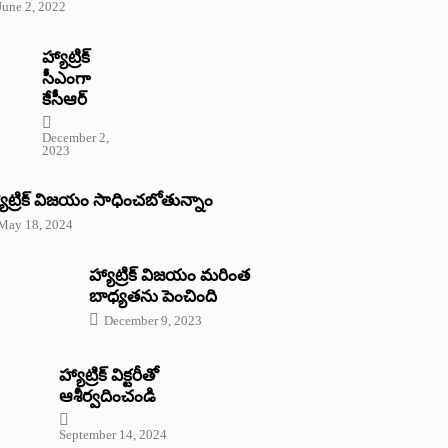
June 2, 2022
హ్యాట్రిక్‌
‌సీఎంగా
కేసీఆర్‌
December 2,
2023
యాట్రిక్‌ విజయం సాధించబోతున్నాం
May 18, 2024
హ్యాట్రిక్ విజయం మరింత
బాధ్యతను పెంచింది
December 9, 2023
హ్యాట్రిక్‌ ‌విక్టరీతో
ఆశీర్వదించండి
September 14, 2024