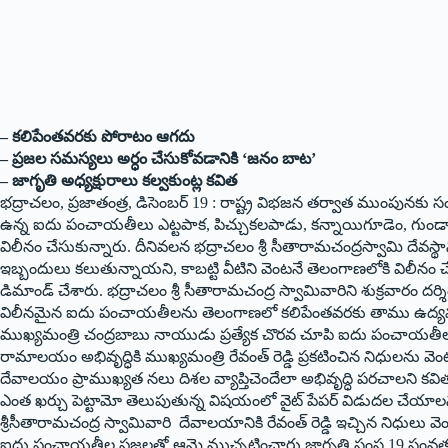
– కలిపేంతవరకు పోరాటం ఆగదు
– ప్రజల సమస్యలు అర్ధం చేసుకోవడానికి ‘జనం ‌బాట’
– జాగృతి అధ్యక్షురాలు కల్వకుంట్ల కవిత
భద్రాచలం, ప్రజాతంత్ర, డిసెంబర్‌ 19 : ‌రాష్ట్ర విభజన తర్వాత ముంపునకు సం
ఉన్న ఐదు పంచాయతీలు ఎట్టపాక, పిచ్చుకలపాడు, కన్నాయిగూడెం, గుండా
విలీనం చేసుకున్నారు. దీనివలన భద్రాచలం శ్రీ సీతారామచంద్రస్వామి దే
ఇబ్బందులు క‌లుతున్నాయని, కాబట్టి వీటిని వెంటనే తెలంగాణలోకి విలీనం 
డిమాండ్‌ ‌చేశారు. భద్రాచలం శ్రీ సీతారామచంద్ర స్వామివారిని శుక్రవారం 
విలీనమైన ఐదు పంచాయతీలను తెలంగాణలో కలిపేంతవరకు తాము ఉద్యమం చే
‌ముఖ్యమంత్రి చంద్రబాబు నాయుడు ప్రత్యేక చొరవ చూపి ఐదు పంచాయతీలను 
రామాలయం అభివృద్ధికి ముఖ్యమంత్రి రేవంత్‌ ‌రెడ్డి ప్రకటించిన నిధులను వ
దేవాలయం ప్రాముఖ్యత నలు దిశల వ్యాప్తిచెందేలా అభివృద్ధి పరచాలని కవిత
ఎంత ఖర్చు పెట్టామో తెలుపుతున్న విషయంలో వైట్‌ ‌పేపర్‌ ‌విడుదల చేయాలని
శ్రీసీతారామచంద్ర స్వామివారి దేవాలయానికి రేవంత్‌ ‌రెడ్డి ఇచ్చిన నిధులు 
ఐదు పంచాయతీల ప్రజలతో ఆమె ముచ్చటించారు.జాగృతి సంస్థ 19 సంవత్సరా