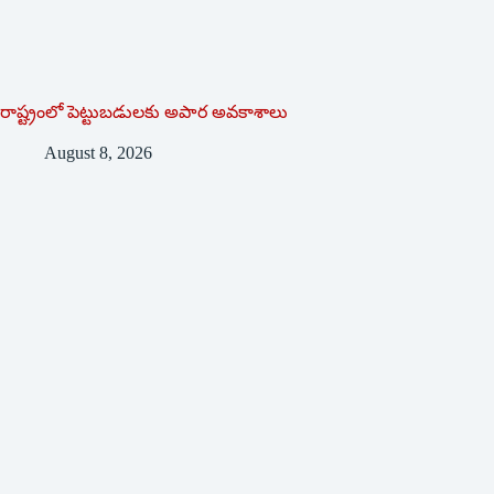
రాష్ట్రంలో పెట్టుబడులకు అపార అవకాశాలు
August 8, 2026