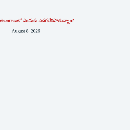
తెలంగాణలో ఎందుకు ఎదగలేకపోతున్నాం?
August 8, 2026