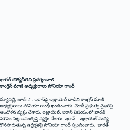
భారత్‌ ‌దౌత్యనీతిని ప్రదర్శించాలి
కాంగ్రెస్‌ ‌మాజీ అధ్యక్షురాలు సోనియా గాంధీ
న్యూదిల్లీ, జూన్‌ 21: ఇరాన్‌పై ఇజ్రాయెల్‌ ‌దాడిని కాంగ్రెస్‌ ‌మాజీ
అధ్యక్షురాలు సోనియా గాంధీ ఖండించారు. మోదీ ప్రభుత్వ వైఖరిపై
ఆందోళన వ్యక్తం చేశారు. ఇజ్రాయెల్‌, ఇరాన్‌ ‌విషయంలో భారత్‌
‌మౌనం పట్ల అసంతృప్తి వ్యక్తం చేశారు. ఇరాన్‌ – ఇ‌జ్రాయెల్‌ ‌మధ్య
కొనసాగుతున్న ఉద్రిక్తతపై సోనియా గాంధీ స్పందించారు. భారత్‌