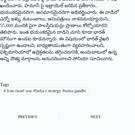
ఖండించారు. హమాస్‌ ‌పై ఇజ్రాయెల్‌ ‌జరిపిన ప్రతీకారం..
భయంకరమైనదిగా, అసమానమైనదిగా అభివర్ణించారు. ఈ దాడిలో
ఎన్నో ఇళ్ళు, కుటుంబాలు, ఆసుపత్రులు నాశనమయ్యాయని..
55,000 మందికి పైగా పాలస్తీనియన్లు ప్రాణాలు కోల్పోయారని
తెలిపారు. ఇంత భయంకరమైన దాడిని చూసి కూడా భారత్‌
‌మౌనంగా ఉండట కూడదన్నారు. ఈ విషయంలో భారత్‌ ‌వైఖరి
స్పష్టంగా ఉండాలని, బాధ్యతాయుతంగా వ్యవహరించాలని,
పశ్చిమాసియాలో ఉద్రిక్తతలను తగ్గించడానికి, అందుబాటులో ఉన్న
అన్ని దౌత్య మార్గాలను అనుసరించాలని సోనియా సూచించారు.
Tags
#
Iran-israel war #India:s strategy #sonia gandhi
PREVIOUS
NEXT