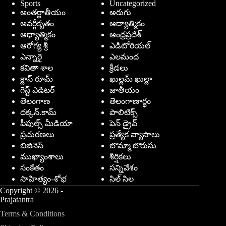
Sports
Uncategorized
అంతర్జాతీయం
అరుగు
అవర్గీకృతం
ఆద్యాత్మికం
ఆధ్యాత్మికం
ఆంధ్రప్రదేశ్
ఆరోగ్య శ్రీ
ఎడిటోరియల్
ఎన్నారై
ఎలమంద
కవితా శాల
క్రీడలు
క్లాస్ రూమ్
ఖుల్లమ్ ఖుల్లా
గెస్ట్ ఎడిటర్
జాతీయం
తెలంగాణ
తెలంగాణార్థం
దక్కన్.కామ్
పాలిటిక్స్
పీపుల్స్ ‌మీడియా
పెన్ డ్రైవ్
ప్రచురణలు
ప్రత్యేక వ్యాసాలు
బిజినెస్
బొమ్మా బొరుసు
ముఖ్యాంశాలు
శీర్షికలు
సంకేతం
సన్నివేశం
సాహిత్యం-శోభ
సిల్ సిల
Copyright © 2026 -
Prajatantra
Terms & Conditions