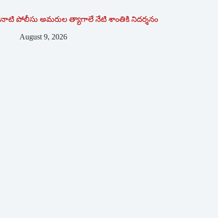
నాటి పోలీసు అమరుల త్యాగాలే నేటి శాంతికి నిదర్శనం
August 9, 2026