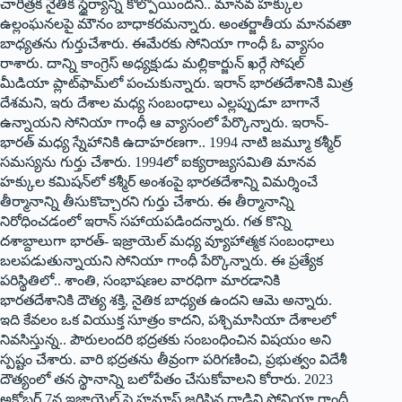
‌చారిత్రక నైతిక స్థైర్యాన్ని కోల్పోయిందని.. మానవ హక్కుల
ఉల్లంఘనలపై మౌనం బాధాకరమన్నారు. అంతర్జాతీయ మానవతా
బాధ్యతను గుర్తుచేశారు. ఈమేరకు సోనియా గాంధీ ఓ వ్యాసం
రాశారు. దాన్ని కాంగ్రెస్‌ అధ్యక్షుడు మల్లికార్జున్‌ ‌ఖర్గే సోషల్
‌మీడియా ప్లాట్‌ఫామ్‌లో పంచుకున్నారు. ఇరాన్‌ ‌భారతదేశానికి మిత్ర
దేశమని, ఇరు దేశాల మధ్య సంబంధాలు ఎల్లప్పుడూ బాగానే
ఉన్నాయని సోనియా గాంధీ ఆ వ్యాసంలో పేర్కొన్నారు. ఇరాన్‌-
‌భారత్‌ ‌మధ్య స్నేహానికి ఉదాహరణగా.. 1994 నాటి జమ్మూ కశ్మీర్‌
‌సమస్యను గుర్తు చేశారు. 1994లో ఐక్యరాజ్యసమితి మానవ
హక్కుల కమిషన్‌లో కశ్మీర్‌ అం‌శంపై భారతదేశాన్ని విమర్శించే
తీర్మానాన్ని తీసుకొచ్చారని గుర్తు చేశారు. ఈ తీర్మానాన్ని
నిరోధించడంలో ఇరాన్‌ ‌సహాయపడిందన్నారు. గత కొన్ని
దశాబ్దాలుగా భారత్‌- ఇ‌జ్రాయెల్‌ ‌మధ్య వ్యూహాత్మక సంబంధాలు
బలపడుతున్నాయని సోనియా గాంధీ పేర్కొన్నారు. ఈ ప్రత్యేక
పరిస్థితిలో.. శాంతి, సంభాషణల వారధిగా మారడానికి
భారతదేశానికి దౌత్య శక్తి, నైతిక బాధ్యత ఉందని ఆమె అన్నారు.
ఇది కేవలం ఒక వియుక్త సూత్రం కాదని, పశ్చిమాసియా దేశాలలో
నివసిస్తున్న.. పౌరులందరి భద్రతకు సంబంధించిన విషయం అని
స్పష్టం చేశారు. వారి భద్రతను తీవ్రంగా పరిగణించి, ప్రభుత్వం విదేశీ
దౌత్యంలో తన స్థానాన్ని బలోపేతం చేసుకోవాలని కోరారు. 2023
అక్టోబర్‌ 7‌న ఇజ్రాయెల్‌ ‌పై హమాస్‌ ‌జరిపిన దాడిని సోనియా గాంధీ