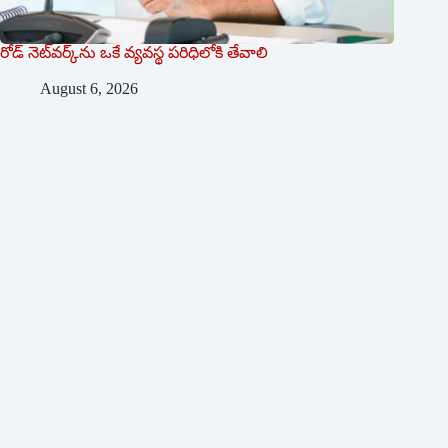
రోడ్ నెట్‌వర్క్‌ను ఒకే వ్య‌వ‌స్థ ప‌రిధిలోకి తేవాలి
August 6, 2026