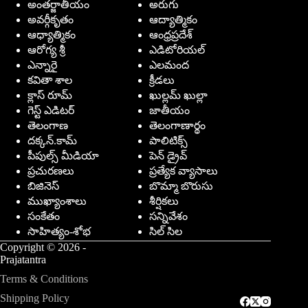
అంతర్జాతీయం
అరుగు
అవర్గీకృతం
ఆద్యాత్మికం
ఆధ్యాత్మికం
ఆంధ్రప్రదేశ్
ఆరోగ్య శ్రీ
ఎడిటోరియల్
ఎన్నారై
ఎలమంద
కవితా శాల
క్రీడలు
క్లాస్ రూమ్
ఖుల్లమ్ ఖుల్లా
గెస్ట్ ఎడిటర్
జాతీయం
తెలంగాణ
తెలంగాణార్థం
దక్కన్.కామ్
పాలిటిక్స్
పీపుల్స్ ‌మీడియా
పెన్ డ్రైవ్
ప్రచురణలు
ప్రత్యేక వ్యాసాలు
బిజినెస్
బొమ్మా బొరుసు
ముఖ్యాంశాలు
శీర్షికలు
సంకేతం
సన్నివేశం
సాహిత్యం-శోభ
సిల్ సిల
Copyright © 2026 -
Prajatantra
Terms & Conditions
Shipping Policy