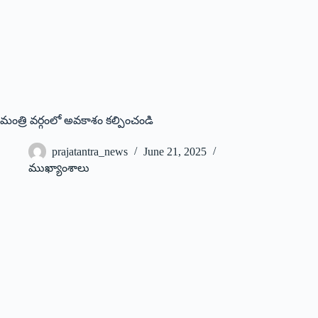
మంత్రి వర్గంలో అవకాశం కల్పించండి
prajatantra_news
June 21, 2025
ముఖ్యాంశాలు