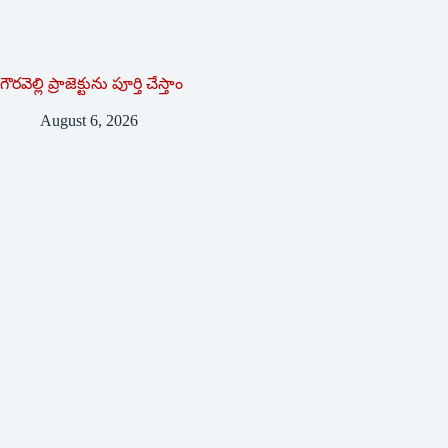
గౌరవెల్లి ప్రాజెక్టును పూర్తి చేస్తాం
August 6, 2026