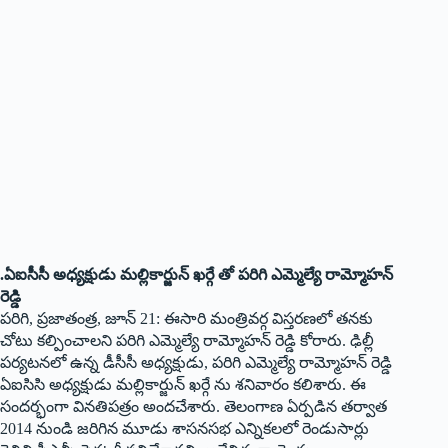
.ఏఐసీసీ అధ్యక్షుడు మల్లికార్జున్ ఖర్గే తో పరిగి ఎమ్మెల్యే రామ్మోహన్
రెడ్డి
పరిగి, ప్రజాతంత్ర, జూన్ 21: ఈసారి మంత్రివర్గ విస్తరణలో తనకు
చోటు కల్పించాలని పరిగి ఎమ్మెల్యే రామ్మోహన్ రెడ్డి కోరారు. ఢిల్లీ
పర్యటనలో ఉన్న డీసీసీ అధ్య‌క్షుడు, పరిగి ఎమ్మెల్యే రామ్మోహన్ రెడ్డి
ఏఐసిసి అధ్యక్షుడు మల్లికార్జున్ ఖర్గే ను శనివారం కలిశారు. ఈ
సందర్భంగా వినతిపత్రం అందచేశారు. తెలంగాణ ఏర్పడిన తర్వాత
2014 నుండి జరిగిన మూడు శాసనసభ ఎన్నికలలో రెండుసార్లు