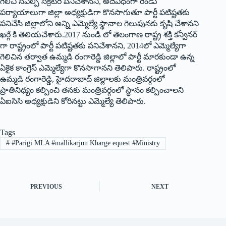
గెలిచి సీఎల్పీ సెక్రటరీ పనిచేశానని, అదేవిధంగా రెండు
ప‌ర్యాయాలుగా జిల్లా అధ్య‌క్షుడిగా కొనసాగుతూ పార్టీ పటిష్టతకు
పనిచేసి జిల్లాలోని అన్ని ఎమ్మెల్యే స్థానాల గెలుపునకు కృషి చేశానని
ఖర్గే కి తెలియచేశారు.2017 నుండి లో తెలంగాణ రాష్ట్ర శక్తి కన్వీనర్
గా రాష్ట్రంలో పార్టీ పటిష్టతకు పనిచేశానని, 2014లో ఎమ్మెల్యేగా
గెలిచిన తర్వాత ఉమ్మడి రంగారెడ్డి జిల్లాలో పార్టీ మారకుండా ఉన్న
ఏకైక కాంగ్రెస్ ఎమ్మెల్యేగా కొనసాగానని తెలిపారు. రాష్ట్రంలో
ఉమ్మడి రంగారెడ్డి, హైదరాబాద్ జిల్లాలకు మంత్రివర్గంలో
ప్రాతినిధ్యం కల్పించి తనకు మంత్రివర్గంలో స్థానం కల్పించాలని
ఏఐసిసి అధ్య‌క్షుడిని కోరినట్టు ఎమ్మెల్యే తెలిపారు.
Tags
#
#Parigi MLA #mallikarjun Kharge equest #Ministry
PREVIOUS
NEXT