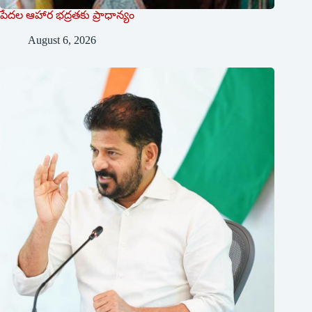
పేదల ఆహార భద్రతకు ప్రాధాన్యం
August 6, 2026