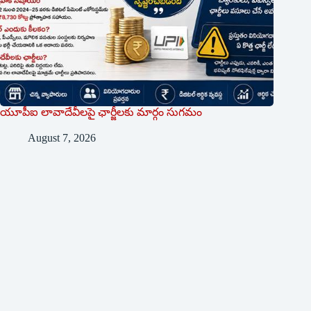
యూపీఐ లావాదేవీలపై ఛార్జీలకు మార్గం సుగమం
August 7, 2026