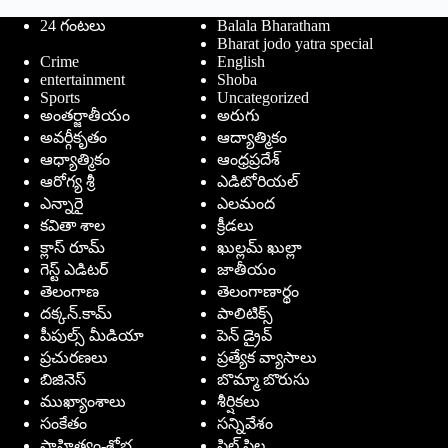
24 గంటలు
Balala Bharatham
Bharat jodo yatra special
Crime
English
entertainment
Shoba
Sports
Uncategorized
అంతర్జాతీయం
అరుగు
అవర్గీకృతం
ఆద్యాత్మికం
ఆధ్యాత్మికం
ఆంధ్రప్రదేశ్
ఆరోగ్య శ్రీ
ఎడిటోరియల్
ఎన్నారై
ఎలమంద
కవితా శాల
క్రీడలు
క్లాస్ రూమ్
ఖుల్లమ్ ఖుల్లా
గెస్ట్ ఎడిటర్
జాతీయం
తెలంగాణ
తెలంగాణార్థం
దక్కన్.కామ్
పాలిటిక్స్
పీపుల్స్ ‌మీడియా
పెన్ డ్రైవ్
ప్రచురణలు
ప్రత్యేక వ్యాసాలు
బిజినెస్
బొమ్మా బొరుసు
ముఖ్యాంశాలు
శీర్షికలు
సంకేతం
సన్నివేశం
సాహిత్యం-శోభ
సిల్ సిల