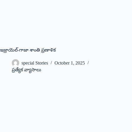
ఇజ్రాయెల్-గాజా శాంతి ప్రణాళిక
special Stories
October 1, 2025
ప్రత్యేక వ్యాసాలు