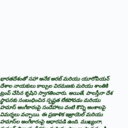
భారతదేశంతో సహా అనేక అరబ్ మరియు యూరోపియన్
దేశాల నాయకులు కాల్పుల విరమణకు మరియు శాంతికి
ట్రంప్ చేసిన కృషిని స్వాగతించారు. అయితే, పాలస్తీనా దేశ
స్థాపనకు సంబంధించిన స్పష్టత లేకపోవడం మరియు
హమాస్ అంగీకారంపై సందేహాలు వంటి కొన్ని అంశాలపై
విమర్శలు వచ్చాయి. ఈ ప్రణాళిక ఇజ్రాయెల్ మరియు
హమాస్‌ల అంగీకారంపై ఆధారపడి ఉంది. ముఖ్యంగా,