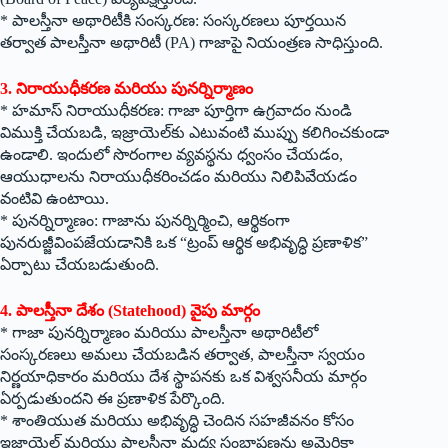
* పాలస్తీనా అథారిటీకి సంస్కరణ: సంస్కరణలు పూర్తయిన
తర్వాత పాలస్తీనా అథారిటీ (PA) గాజాపై నియంత్రణ సాధిస్తుంది.
3. నిరాయుధీకరణ మరియు పునర్నిర్మాణం
* హమాస్ నిరాయుధీకరణ: గాజా పూర్తిగా ఉగ్రవాదం నుండి
విముక్తి చేయబడి, ఇజ్రాయెల్‌కు ఎటువంటి ముప్పు కలిగించకుండా
ఉండాలి. ఇందులో సొరంగాల వ్యవస్థను ధ్వంసం చేయడం,
ఆయుధాలను నిరాయుధీకరించడం మరియు నిలిపివేయడం
వంటివి ఉంటాయి.
* పునర్నిర్మాణం: గాజాను పునర్నిర్మించి, ఆర్థికంగా
పునరుజ్జీవింపజేయడానికి ఒక “ట్రంప్ ఆర్థిక అభివృద్ధి ప్రణాళిక”
ఏర్పాటు చేయబడుతుంది.
4. పాలస్తీనా దేశం (Statehood) వైపు మార్గం
* గాజా పునర్నిర్మాణం మరియు పాలస్తీనా అథారిటీలో
సంస్కరణలు అమలు చేయబడిన తర్వాత, పాలస్తీనా స్వయం
నిర్ణయాధికారం మరియు దేశ స్థాపనకు ఒక విశ్వసనీయ మార్గం
ఏర్పడుతుందని ఈ ప్రణాళిక పేర్కొంది.
* శాంతియుత మరియు అభివృద్ధి చెందిన సహజీవనం కోసం
ఇజ్రాయెల్ మరియు పాలస్తీనా మధ్య సంభాషణను అమెరికా