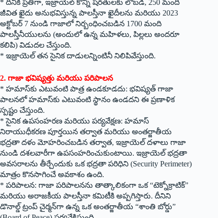
* దీనికి ప్రతిగా, ఇజ్రాయెల్ కొన్ని షరతులకు లోబడి, 250 మంది
జీవిత ఖైదు అనుభవిస్తున్న పాలస్తీనా ఖైదీలను మరియు 2023
అక్టోబర్ 7 నుండి గాజాలో నిర్బంధించబడిన 1700 మంది
పాలస్తీనీయులను (అందులో ఉన్న మహిళలు, పిల్లలు అందరూ
కలిపి) విడుదల చేస్తుంది.
* ఇజ్రాయెల్ తన సైనిక దాడులన్నింటినీ నిలిపివేస్తుంది.
2. గాజా భవిష్యత్తు మరియు పరిపాలన
* హమాస్‌కు ఎటువంటి పాత్ర ఉండకూడదు: భవిష్యత్ గాజా
పాలనలో హమాస్‌కు ఎటువంటి స్థానం ఉండదని ఈ ప్రణాళిక
స్పష్టం చేస్తుంది.
* సైనిక ఉపసంహరణ మరియు పర్యవేక్షణ: హమాస్
నిరాయుధీకరణ పూర్తయిన తర్వాత మరియు అంతర్జాతీయ
భద్రతా దళం మోహరించబడిన తర్వాత, ఇజ్రాయెల్ దళాలు గాజా
నుండి దశలవారీగా ఉపసంహరించుకుంటాయి. ఇజ్రాయెల్ భద్రతా
అవసరాలను తీర్చేందుకు ఒక భద్రతా పరిధిని (Security Perimeter)
మాత్రం కొనసాగించే అవకాశం ఉంది.
* పరిపాలన: గాజా పరిపాలనను తాత్కాలికంగా ఒక “టెక్నోక్రాటిక్”
మరియు అరాజకీయ పాలస్తీనా కమిటీకి అప్పగిస్తారు. దీనిని
డొనాల్డ్ ట్రంప్ చైర్మన్‌గా ఉన్న ఒక అంతర్జాతీయ “శాంతి బోర్డు”
(Board of Peace) పర్యవేక్షిస్తుంది.