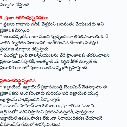
ఏర్పాటు చేస్తుంది.
5. ప్రజల తరలింపుపై వివరణ
* ప్రజలు గాజాను వదిలి వెళ్లమని బలవంతం చేయబడరు అని
ప్రణాళిక పేర్కొంది.
* అయినప్పటికీ, గాజా నుంచి స్వచ్ఛందంగా తరలిపోవాలనుకునే
వారికి స్వాగతం పలకడానికి అంగీకరించిన దేశాలకు సురక్షిత
ప్రయాణ మార్గాలు కల్పిస్తారు.
* మొదట్లో ట్రంప్ పాలస్తీనీయులను వేరే ప్రాంతాలకు తరలించాలని
ప్రతిపాదించినప్పటికీ, అంతర్జాతీయ వ్యతిరేకత తర్వాత ఈ
ప్రణాళిక గాజాలో ప్రజలు ఉండడాన్ని ప్రోత్సహిస్తుంది.
ప్రతిపాదనపై స్పందన
* ఇజ్రాయెల్: ఇజ్రాయెల్ ప్రధానమంత్రి బెంజమిన్ నెతన్యాహు ఈ
ప్రణాళికను అంగీకరించారు మరియు ఇది ఇజ్రాయెల్ యుద్ధ
లక్ష్యాలను సాధిస్తుందని పేర్కొన్నారు.
* హమాస్: హమాస్ నాయకులు ఈ ప్రణాళికను “మంచి
ఉద్దేశంతో” పరిశీలిస్తామని ప్రకటించినప్పటికీ, పూర్తిస్థాయి
ఇజ్రాయెల్ ఉపసంహరణ లేకుండా నిరాయుధీకరణ చేయాలనే
డిమాండ్‌ను గతంలో తిరస్కరించింది.