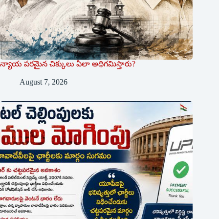
న్యాయ పరమైన చిక్కులు ఏలా అధిగమిస్తారు?
August 7, 2026