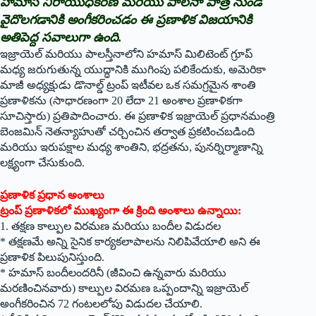
హమాస్ నిరాయుధీకరణ మరియు పాలనా పాత్ర నుండి
వైదొలగడానికి అంగీకరించడం ఈ ప్రణాళిక విజయానికి
అతిపెద్ద సవాలుగా ఉంది.
ఇజ్రాయెల్ మరియు పాలస్తీనాలోని హమాస్ మిలిటెంట్ గ్రూప్
మధ్య జరుగుతున్న యుద్ధానికి ముగింపు పలికేందుకు, అమెరికా
మాజీ అధ్యక్షుడు డొనాల్డ్ ట్రంప్ ఇటీవల ఒక సమగ్రమైన శాంతి
ప్రణాళికను (సాధారణంగా 20 లేదా 21 అంశాల ప్రణాళికగా
సూచిస్తారు) ప్రతిపాదించారు. ఈ ప్రణాళిక ఇజ్రాయెల్ ప్రధానమంత్రి
బెంజమిన్ నెతన్యాహుతో చర్చించిన తర్వాత ప్రకటించబడింది
మరియు ఇరుపక్షాల మధ్య శాంతిని, భద్రతను, పునర్నిర్మాణాన్ని
లక్ష్యంగా చేసుకుంది.
ప్రణాళిక ప్రధాన అంశాలు
ట్రంప్ ప్రణాళికలో ముఖ్యంగా ఈ క్రింది అంశాలు ఉన్నాయి:
1. తక్షణ కాల్పుల విరమణ మరియు బందీల విడుదల
* తక్షణమే అన్ని సైనిక కార్యకలాపాలను నిలిపివేయాలి అని ఈ
ప్రణాళిక పిలుపునిస్తుంది.
* హమాస్ బందీలందరినీ (జీవించి ఉన్నవారు మరియు
మరణించినవారు) కాల్పుల విరమణ ఒప్పందాన్ని ఇజ్రాయెల్
అంగీకరించిన 72 గంటలలోపు విడుదల చేయాలి.