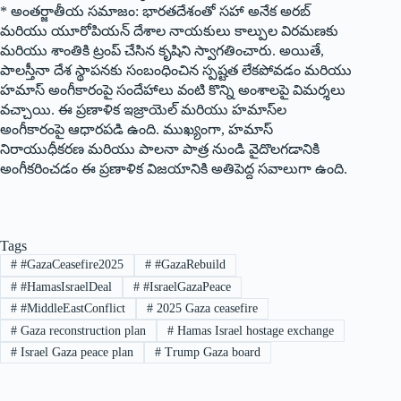
* అంతర్జాతీయ సమాజం: భారతదేశంతో సహా అనేక అరబ్
మరియు యూరోపియన్ దేశాల నాయకులు కాల్పుల విరమణకు
మరియు శాంతికి ట్రంప్ చేసిన కృషిని స్వాగతించారు. అయితే,
పాలస్తీనా దేశ స్థాపనకు సంబంధించిన స్పష్టత లేకపోవడం మరియు
హమాస్ అంగీకారంపై సందేహాలు వంటి కొన్ని అంశాలపై విమర్శలు
వచ్చాయి. ఈ ప్రణాళిక ఇజ్రాయెల్ మరియు హమాస్‌ల
అంగీకారంపై ఆధారపడి ఉంది. ముఖ్యంగా, హమాస్
నిరాయుధీకరణ మరియు పాలనా పాత్ర నుండి వైదొలగడానికి
అంగీకరించడం ఈ ప్రణాళిక విజయానికి అతిపెద్ద సవాలుగా ఉంది.
Tags
#
#GazaCeasefire2025
#
#GazaRebuild
#
#HamasIsraelDeal
#
#IsraelGazaPeace
#
#MiddleEastConflict
#
2025 Gaza ceasefire
#
Gaza reconstruction plan
#
Hamas Israel hostage exchange
#
Israel Gaza peace plan
#
Trump Gaza board