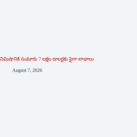
నిమిషానికి సుమారు 7 లక్షల డాలర్లకు పైగా లాభాలు
August 7, 2026