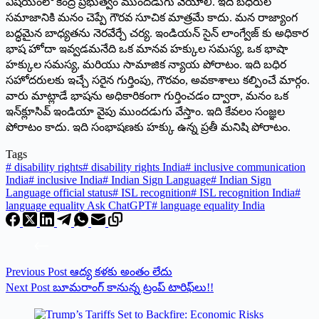
విషయంలో కేంద్ర ప్రభుత్వం ముందడుగు వేయాలి. ఇది బధిరుల
సమాజానికి మనం చెప్పే గౌరవ సూచిక మాత్రమే కాదు. మన రాజ్యాంగ
బద్ధమైన బాధ్యతను నెరవేర్చే చర్య. ఇండియన్ సైన్ లాంగ్వేజ్ కు అధికార
భాష హోదా ఇవ్వడమనేది ఒక మానవ హక్కుల సమస్య, ఒక భాషా
హక్కుల సమస్య, మరియు సామాజిక న్యాయ పోరాటం. ఇది బధిర
సహోదరులకు ఇచ్చే సరైన గుర్తింపు, గౌరవం, అవకాశాలు కల్పించే మార్గం.
వారు మాట్లాడే భాషను అధికారికంగా గుర్తించడం ద్వారా, మనం ఒక
ఇన్‌క్లూసివ్ ఇండియా వైపు ముందడుగు వేస్తాం. ఇది కేవలం సంజ్ఞల
పోరాటం కాదు. ఇది సంభాషణకు హక్కు ఉన్న ప్రతీ మనిషి పోరాటం.
Tags
#
disability rights
#
disability rights India
#
inclusive communication
India
#
inclusive India
#
Indian Sign Language
#
Indian Sign
Language official status
#
ISL recognition
#
ISL recognition India
#
language equality Ask ChatGPT
#
language equality India
Previous
Post
ఆద్య కళకు అంతం లేదు
Next
Post
బూమ‌రాంగ్ కానున్న ట్రంప్ టారిఫ్‌లు!!