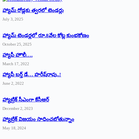
హ్యామ్‌ రోడ్లకు త్వరలో టెండర్లు
July 3, 2025
హ్యామ్‌ ‌టెండర్లలో రూ.8వేల కోట్ల కుంభకోణం
October 25, 2025
హ్యాపీ హొలీ….
March 17, 2022
హ్యాపీ బర్త్ ‌డే… హరీష్‌రావు..!
June 2, 2022
హ్యాట్రిక్‌ ‌సీఎంగా కేసీఆర్‌
December 2, 2023
హ్యాట్రిక్‌ విజయం సాధించబోతున్నాం
May 18, 2024