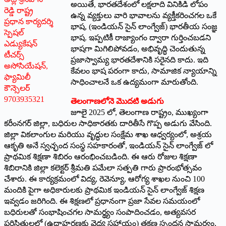
అయితే, భారతదేశంలో లక్షలాది వినికిడి లోపం
రెడ్డి రాష్ట్ర
ఉన్న వ్యక్తులు వారి భావాలను వ్యక్తీకరించగల ఒకే
ప్రధాన కార్యదర్శి
భాష, (ఇండియన్ సైన్ లాంగ్వేజ్) భారతీయ సంజ్ఞ
స్పెషల్
భాష. ఇప్పటికీ రాజ్యాంగం ద్వారా గుర్తించబడని
ఎడ్యుకేషన్
భాషగా మిగిలిపోవడం, అభివృద్ధి చెందుతున్న
టీచర్స్
ప్రజాస్వామ్య భారతదేశానికి సరైనది కాదు. ఇది
అసోసియేషన్,
కేవలం భాష పరంగా కాదు, సామాజిక న్యాయాన్ని
ఫ్యామిలీ
సాధించాలనే ఒక ఉద్యమంగా మారుతోంది.
కౌన్సెలర్
9703935321
తెలంగాణలోనె మొదటి అడుగు
జూలై 2025 లో, తెలంగాణ రాష్ట్రం, ముఖ్యంగా
కరీంనగర్ జిల్లా, బధిరుల సాధికారతకు దారితీసే గొప్ప అడుగు వేసింది.
జిల్లా వికలాంగుల మరియు వృద్ధుల సంక్షేమ శాఖ ఆధ్వర్యంలో, అశ్రయ
ఆకృతి అనే స్వచ్ఛంద సంస్థ సహకారంతో, ఇండియన్ సైన్ లాంగ్వేజ్ లో
ప్రాథమిక శిక్షణా శిబిరం ఆరంభించబడింది. ఈ ఆరు రోజుల శిక్షణా
శిబిరానికి జిల్లా కలెక్టర్ శ్రీమతి పమేలా సత్పతి గారు ప్రారంభోత్సవం
చేశారు. ఈ కార్యక్రమంలో విద్య, రెవెన్యూ, ఆరోగ్య శాఖల నుంచి 100
మందికి పైగా అధికారులకు ప్రాథమిక ఇండియన్ సైన్ లాంగ్వేజ్ శిక్షణ
ఇవ్వడం జరిగింది. ఈ శిక్షణలో ప్రధానంగా ప్రజా సేవల సమయంలో
బధిరులతో సంభాషించగల సామర్థ్యం సంపాదించడం, అత్యవసర
పరిస్థితులలో (ఉదాహరణకు వైద్య సహాయం) తక్షణ స్పందన సామర్థ్యం,