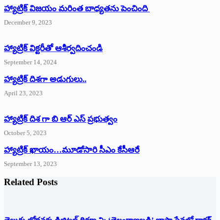
హ్యాట్రిక్ విజయం మరింత బాధ్యతను పెంచింది
December 9, 2023
హ్యాట్రిక్‌ ‌విక్టరీతో ఆశీర్వదించండి
September 14, 2024
‌హ్యాట్రిక్‌ ‌దిశగా అడుగులు..
April 23, 2023
హ్యాట్రిక్ దిశ గా బి ఆర్ ఎస్ ప్రభుత్వం
October 5, 2023
హ్యాట్రిక్‌ ‌ఖాయం…మూడోసారి సీఎం కేసీఆరే
September 13, 2023
Related Posts