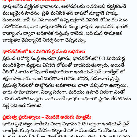
భాష అనేది వ్యక్తిగత భావాలను, ఆలోచనలను ఇతరులకు వ్యక్తీకరించే
ముఖ్యమైన సాధనం. ప్రతి మనిషికి తన భాషలో మాట్లాడే హక్కు
ఉంటుంది. కానీ ఈ సమాజంలో ఉన్న లక్షలాది వినికిడి లోపం గల మన
సహోదరులకు, వారి భాష భారతీయ సంజ్ఞ భాష కు ఇంతవరకు భారత
రాజ్యాంగం ద్వారా అధికారిక గుర్తింపు రాలేదు. ఇది మన సామాజిక
బాధ్యతల వైఫల్యానికి నిదర్శనంగా చెప్పవచ్చు.
భారతదేశంలో 6.3 మిలియన్ల మంది బధిరులు
ప్రపంచ ఆరోగ్య సంస్థ అంచనా ప్రకారం, భారతదేశంలో 6.3 మిలియన్ల
మందికి పైగా వ్యక్తులు వినికిడి లోపంతో బాధపడుతున్నారు. అయితే
వీరిలో 2 శాతం లోపువారే అధికారికంగా ఇండియన్ సైన్ లాంగ్వేజ్ లో
శిక్షణ పొందారు. అంటే మిగతావారి కోసం బోధన, సమాచార ప్రాప్తి,
ప్రభుత్వ సేవలలో పాల్గొనగల అవకాశాలు చాలా తక్కువగా ఉన్నాయి.
వారు సామాజికంగా, విద్యా పరంగా, మరియు ఉపాధి పరంగా ఎంతో
వెనుకబడిపోతున్నారు. వారు వాడే భాషకు అధికారిక స్థానం లేకపోవడం
వల్లే ఇది జరుగుతోంది.
ప్రభుత్వ ప్రయత్నాలు – మొదటి అడుగు మాత్రమే
భారత ప్రభుత్వం జాతీయ విద్యా విధానం 2020 ద్వారా ఇండియన్ సైన్
లాంగ్వేజ్ కు ప్రామాణీకరణ కల్పించే దిశగా ముందడుగు వేసింది. దాని