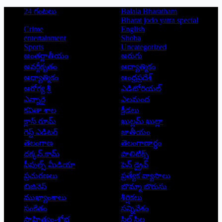
24 గంటలు
Balala Bharatham
Bharat jodo yatra special
Crime
English
entertainment
Shoba
Sports
Uncategorized
అంతర్జాతీయం
అరుగు
అవర్గీకృతం
ఆద్యాత్మికం
ఆధ్యాత్మికం
ఆంధ్రప్రదేశ్
ఆరోగ్య శ్రీ
ఎడిటోరియల్
ఎన్నారై
ఎలమంద
కవితా శాల
క్రీడలు
క్లాస్ రూమ్
ఖుల్లమ్ ఖుల్లా
గెస్ట్ ఎడిటర్
జాతీయం
తెలంగాణ
తెలంగాణార్థం
దక్కన్.కామ్
పాలిటిక్స్
పీపుల్స్ ‌మీడియా
పెన్ డ్రైవ్
ప్రచురణలు
ప్రత్యేక వ్యాసాలు
బిజినెస్
బొమ్మా బొరుసు
ముఖ్యాంశాలు
శీర్షికలు
సంకేతం
సన్నివేశం
సాహిత్యం-శోభ
సిల్ సిల