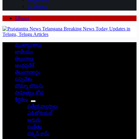
24 గంటలు
EPaper
ముఖ్యాంశాలు
జాతీయం
తెలంగాణ
ఆంధ్రప్రదేశ్
తెలంగాణార్థం
సన్నివేశం
బొమ్మా బొరుసు
సాహిత్యం-శోభ
శీర్షికలు
ప్రత్యేక వ్యాసాలు
ఎడిటోరియల్
అరుగు
సంకేతం
దక్కన్.కామ్