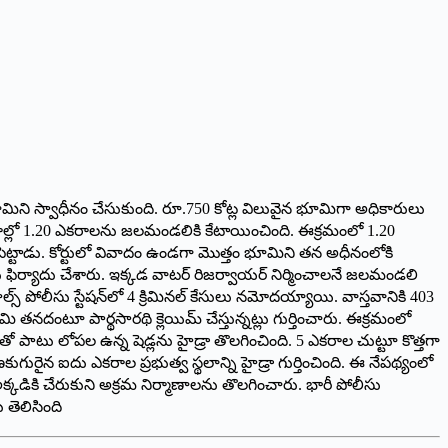
 భూమిని స్వాధీనం చేసుకుంది. రూ.750 కోట్ల విలువైన భూమిగా అధికారులు
5 ఎకరాల్లో 1.20 ఎకరాలను జలమండలికి కేటాయించింది. ఈక్రమంలో 1.20
ా పెట్టాడు. కోర్టులో వివాదం ఉండగా మొత్తం భూమిని తన అధీనంలోకి
 ఫిర్యాదు చేశారు. ఇక్కడ వాటర్‌ ‌రిజర్వాయర్‌ ‌నిర్మించాలనే జలమండలి
స్ ‌పోలీసు స్టేషన్‌లో 4 క్రిమినల్‌ ‌కేసులు నమోదయ్యాయి. వాస్తవానికి 403
ూమి తనదంటూ పార్థసారథి క్లెయిమ్‌ ‌చేస్తున్నట్లు గుర్తించారు. ఈక్రమంలో
ో పాటు లోపల ఉన్న షెడ్లను హైడ్రా తొలగించింది. 5 ఎకరాల చుట్టూ కొత్తగా
ుగురైన ఐదు ఎకరాల ప్రభుత్వ స్థలాన్ని హైడ్రా గుర్తించింది. ఈ నేపథ్యంలో
్కడికి చేరుకుని అక్రమ నిర్మాణాలను తొలగించారు. భారీ పోలీసు
 తెలిసింది