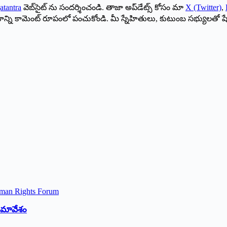
atantra
వెబ్‌సైట్ ను సందర్శించండి. తాజా అప్‌డేట్స్ కోసం మా
X (Twitter)
,
ాయాన్ని కామెంట్ రూపంలో పంచుకోండి. మీ స్నేహితులు, కుటుంబ సభ్యులతో ష
 సమావేశం