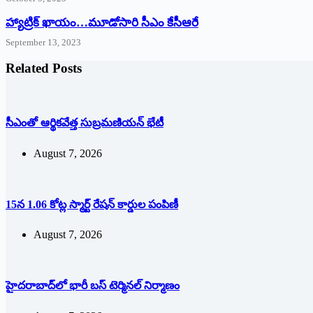
హ్యాట్రిక్‌ ‌ఖాయం…మూడోసారి సీఎం కేసీఆరే
September 13, 2023
Related Posts
సీఎంతో ఆర్థికవేత్త సుబ్రమణియన్ భేటీ
August 7, 2026
15న 1.06 కోట్ల స్మార్ట్ రేషన్ కార్డుల పంపిణీ
August 7, 2026
హైదరాబాద్‌లో భారీ బస్‌ ‌టెర్మినల్‌ ‌నిర్మాణం