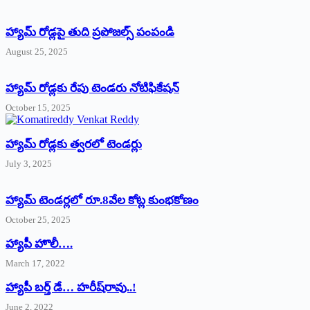
హ్యామ్‌ రోడ్లపై తుది ప్రపోజల్స్‌ పంపండి
August 25, 2025
హ్యామ్‌ రోడ్లకు రేపు టెండరు నోటిఫికేషన్‌
October 15, 2025
హ్యామ్‌ రోడ్లకు త్వరలో టెండర్లు
July 3, 2025
హ్యామ్‌ ‌టెండర్లలో రూ.8వేల కోట్ల కుంభకోణం
October 25, 2025
హ్యాపీ హొలీ….
March 17, 2022
హ్యాపీ బర్త్ ‌డే… హరీష్‌రావు..!
June 2, 2022