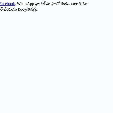
Facebook
, WhatsApp ఛానల్ ను ఫాలో కండి.. అలాగే మా
ేర్ చేయడం మర్చిపోవద్దు.