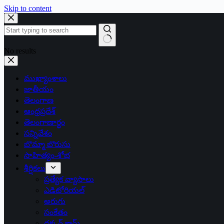
Skip to content
No results
ముఖ్యాంశాలు
జాతీయం
తెలంగాణ
ఆంధ్రప్రదేశ్
తెలంగాణార్థం
సన్నివేశం
బొమ్మా బొరుసు
సాహిత్యం-శోభ
శీర్షికలు
ప్రత్యేక వ్యాసాలు
ఎడిటోరియల్
అరుగు
సంకేతం
దక్కన్.కామ్