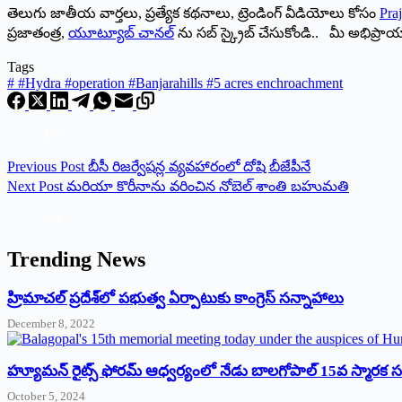
తెలుగు జాతీయ వార్తలు, ప్రత్యేక కథనాలు, ట్రెండింగ్ వీడియోలు కోసం
Praj
ప్రజాతంత్ర,
యూట్యూబ్ చానల్
ను సబ్ స్క్రైబ్ చేసుకోండి.. మీ అభిప్ర
Tags
#
#Hydra #operation #Banjarahills #5 acres enchroachment
Previous
Post
బీసీ రిజర్వేషన్ల వ్య‌వ‌హారంలో దోషి బీజేపీనే
Next
Post
మరియా కొరీనాను వరించిన నోబెల్‌ ‌శాంతి బ‌హుమ‌తి
Trending News
‌హ్రిమాచల్‌ ‌ప్రదేశ్‌లో పభుత్వ ఏర్పాటుకు కాంగ్రెస్‌ ‌సన్నాహాలు
December 8, 2022
హ్యూమన్‌ రైట్స్‌ ఫోరమ్‌ ఆధ్వర్యంలో నేడు బాలగోపాల్‌ 15వ స్మారక
October 5, 2024