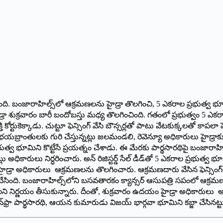
ించింది. బంజారాహిల్స్‌లో ఆక్రమణలను హైడ్రా తొలగించి, 5 ఎకరాల ప్రభుత్వ
న హైడ్రా శుక్రవారం బారీ బందోబస్తు మధ్య తొలగించింది. గతంలో ప్రభుత్వం 
్టుకెక్కాడు. చుట్టూ ఫెన్సింగ్‌ ‌వేసి బౌన్సర్లతో పాటు వేటకుక్కలతో కాపల
 భయబ్రాంతులకు గురి చేస్తున్నట్లు జలమండలి, రెవెన్యూ అధికారులు హైడ్రాకు
ప్రభుత్వ భూమిని కొట్టేసే ప్రయత్నం చేశాడు. ఈ మేరకు పార్థసారథిపై బంజారాహిల్
కారులు నిర్ధరించారు. అన్‌ ‌రిజిస్టర్డ్ ‌సేల్‌ ‌డీడ్‌తో 5 ఎకరాల ప్రభుత్వ భ
 హైడ్రా అధికారులు ఆక్రమణలను తొలగించారు. ఆక్రమణదారు వేసిన ఫెన్సింగ్‌త
ు చేసింది. బంజారాహిల్స్‌లోని బసవతారకం క్యాన్సర్‌ ఆసుపత్రి సపంలో ఆక్రమణక
ని నిర్ణయం తీసుకున్నారు. దీంతో, శుక్రవారం ఉదయం హైడ్రా అధికారులు అక
్‌‌ఫ్రా పార్థసారథి, ఆయన కుమారుడు విజయ్‌ ‌భార్గవా భూమిని కబ్జా చేసినట్టు