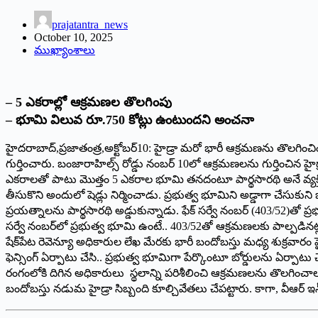
prajatantra_news
October 10, 2025
ముఖ్యాంశాలు
– 5 ఎకరాల్లో ఆక్రమణల తొలగింపు
– భూమి విలువ రూ.750 కోట్లు ఉంటుందని అంచనా
హైదరాబాద్‌,‌ప్రజాతంత్ర,అక్టోబర్‌10: ‌హైడ్రా మరో భారీ ఆక్రమణను తొలగ
గుర్తించారు. బంజారాహిల్స్ ‌రోడ్డు నంబర్‌ 10‌లో ఆక్రమణలను గుర్తించి
ఎకరాలతో పాటు మొత్తం 5 ఎకరాల భూమి తనదంటూ పార్థసారథి అనే వ్యక్తి కోర
తీసుకొని అందులో షెడ్లు నిర్మించాడు. ప్రభుత్వ భూమిని అడ్డాగా చేసుకుని
ప్రయత్నాలను పార్థసారథి అడ్డుకున్నాడు. ఫేక్‌ ‌సర్వే నంబర్‌ (403/52)‌తో 
సర్వే నంబర్‌లో ప్రభుత్వ భూమి ఉంటే.. 403/52తో ఆక్రమణలకు పాల్పడినట్లు అధి
షేక్‌పేట రెవెన్యూ అధికారుల లేఖ మేరకు భారీ బందోబస్తు మధ్య శుక్రవారం
ఫెన్సింగ్‌ ఏర్పాటు చేసి.. ప్రభుత్వ భూమిగా పేర్కొంటూ బోర్డులను ఏర్పాట
రంగంలోకి దిగిన అధికారులు స్థలాన్ని పరిశీలించి ఆక్రమణలను తొలగించాల
బందోబస్తు నడుమ హైడ్రా సిబ్బంది కూల్చివేతలు చేపట్టారు. కాగా, వీఆర్‌ ఇన