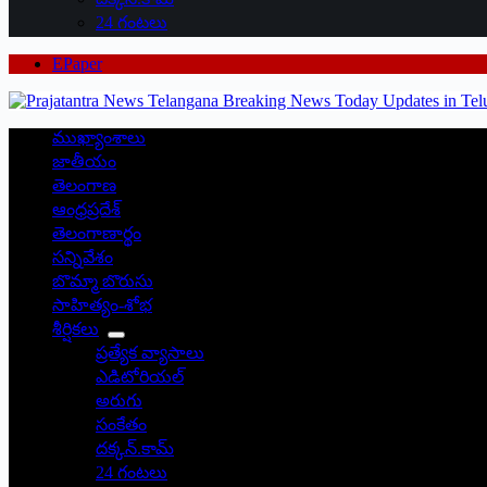
24 గంటలు
EPaper
ముఖ్యాంశాలు
జాతీయం
తెలంగాణ
ఆంధ్రప్రదేశ్
తెలంగాణార్థం
సన్నివేశం
బొమ్మా బొరుసు
సాహిత్యం-శోభ
శీర్షికలు
ప్రత్యేక వ్యాసాలు
ఎడిటోరియల్
అరుగు
సంకేతం
దక్కన్.కామ్
24 గంటలు