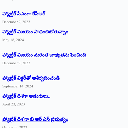
హ్యాట్రిక్‌ ‌సీఎంగా కేసీఆర్‌
December 2, 2023
హ్యాట్రిక్‌ విజయం సాధించబోతున్నాం
May 18, 2024
హ్యాట్రిక్ విజయం మరింత బాధ్యతను పెంచింది
December 9, 2023
హ్యాట్రిక్‌ ‌విక్టరీతో ఆశీర్వదించండి
September 14, 2024
‌హ్యాట్రిక్‌ ‌దిశగా అడుగులు..
April 23, 2023
హ్యాట్రిక్ దిశ గా బి ఆర్ ఎస్ ప్రభుత్వం
October 5, 2023