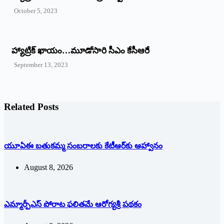
October 5, 2023
హ్యాట్రిక్‌ ‌ఖాయం…మూడోసారి సీఎం కేసీఆరే
September 13, 2023
Related Posts
యూఏఈ బతుకమ్మ సంబరాలకు కేటీఆర్‌కు ఆహ్వానం
August 8, 2026
ఎమ్మార్పీఎస్ పోరాట ఫలితమే ఆరోగ్యశ్రీ పథకం