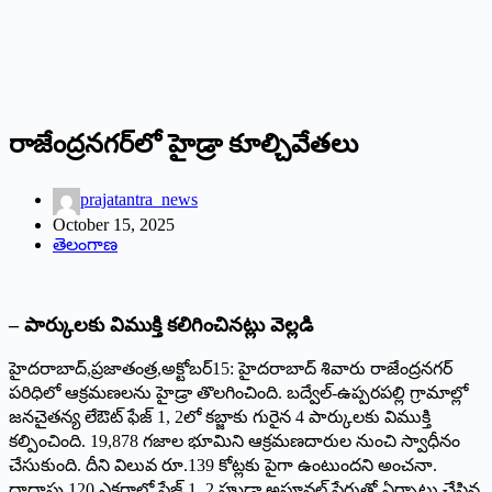
రాజేంద్రనగర్‌లో హైడ్రా కూల్చివేతలు
prajatantra_news
October 15, 2025
తెలంగాణ
– పార్కులకు విముక్తి కలిగించినట్లు వెల్లడి
హైదరాబాద్‌,‌ప్రజాతంత్ర,అక్టోబర్‌15: ‌హైదరాబాద్‌ ‌శివారు రాజేంద్రనగర్‌
‌పరిధిలో ఆక్రమణలను హైడ్రా తొలగించింది. బద్వేల్‌-ఉప్పరపల్లి గ్రామాల్లో
జనచైతన్య లేఔట్‌ ‌ఫేజ్‌ 1, 2‌లో కబ్జాకు గురైన 4 పార్కులకు విముక్తి
కల్పించింది. 19,878 గజాల భూమిని ఆక్రమణదారుల నుంచి స్వాధీనం
చేసుకుంది. దీని విలువ రూ.139 కోట్లకు పైగా ఉంటుందని అంచనా.
దాదాపు 120 ఎకరాల్లో ఫేజ్‌ 1, 2 ‌హుడా అప్రూవల్‌ ‌పేరుతో ఏర్పాటు చేసిన