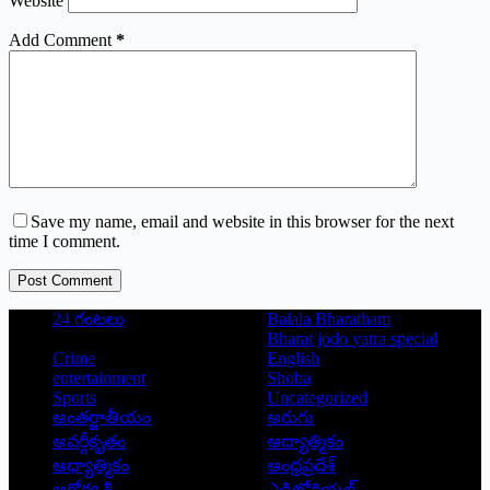
Website
Add Comment
*
Save my name, email and website in this browser for the next
time I comment.
Post Comment
24 గంటలు
Balala Bharatham
Bharat jodo yatra special
Crime
English
entertainment
Shoba
Sports
Uncategorized
అంతర్జాతీయం
అరుగు
అవర్గీకృతం
ఆద్యాత్మికం
ఆధ్యాత్మికం
ఆంధ్రప్రదేశ్
ఆరోగ్య శ్రీ
ఎడిటోరియల్