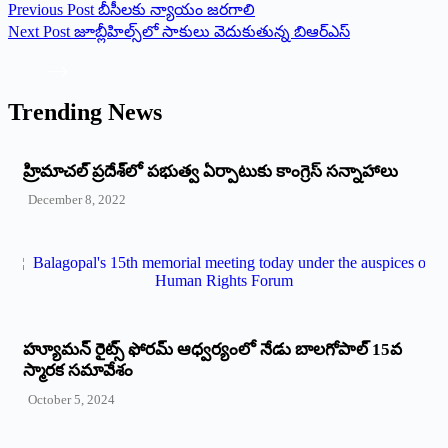
Previous
Post
బీసీలకు న్యాయం జరగాలి
Next
Post
జూబ్లీహిల్స్‌లో సాకులు వెదుకుతున్న బిఆర్‌ఎస్‌
Trending News
‌హ్రిమాచల్‌ ‌ప్రదేశ్‌లో పభుత్వ ఏర్పాటుకు కాంగ్రెస్‌ ‌సన్నాహాలు
December 8, 2022
హ్యూమన్‌ రైట్స్‌ ఫోరమ్‌ ఆధ్వర్యంలో నేడు బాలగోపాల్‌ 15వ
స్మారక సమావేశం
October 5, 2024