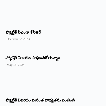
హ్యాట్రిక్‌ ‌సీఎంగా కేసీఆర్‌
December 2, 2023
హ్యాట్రిక్‌ విజయం సాధించబోతున్నాం
May 18, 2024
హ్యాట్రిక్ విజయం మరింత బాధ్యతను పెంచింది