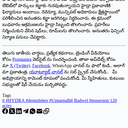
లేఔట్‌లో పార్కులు కబ్జాకు గురవుతున్నాయని హైడ్రా ప్రజావాణికి
ఫిర్యాదులు అందాయి. రెవెన్యూ, మున్సిపల్‌ అధికారులు క్షేత్రస్థాయిలో
పరిశీలించిన అనంతరం కబ్జా జరిగినట్లు నిర్ధరించారు. ఈ క్రమంలో
బుధవారం ఆక్రమణలను హైడ్రా సిబ్బంది తొలగించారు. ప్రహరీలు
నిర్మించుకుని వేసిన షెడ్‌లు, రూమ్‌లను తొలగించారు. అనంతరం ఫెన్సింగ్‌
‌నిర్మాణ పనులు చేపట్టారు.
తెలుగు జాతీయ వార్తలు, ప్రత్యేక కథనాలు, ట్రెండింగ్ వీడియోలు
కోసం
Prajatantra
వెబ్‌సైట్ ను సందర్శించండి. తాజా అప్‌డేట్స్ కోసం
మా
X (Twitter)
,
Facebook
, WhatsApp ఛానల్ ను ఫాలో కండి.. అలాగే
మా ప్రజాతంత్ర,
యూట్యూబ్ చానల్
ను సబ్ స్క్రైబ్ చేసుకోండి.. మీ
అభిప్రాయాన్ని కామెంట్ రూపంలో పంచుకోండి. మీ స్నేహితులు, కుటుంబ
సభ్యులతో షేర్ చేయడం మర్చిపోవద్దు.
Tags
#
#HYDRA #demolishes #Upparpalli
#
Badwel #possesion 120
acres