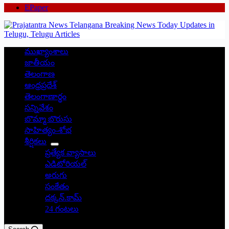
EPaper
ముఖ్యాంశాలు
జాతీయం
తెలంగాణ
ఆంధ్రప్రదేశ్
తెలంగాణార్థం
సన్నివేశం
బొమ్మా బొరుసు
సాహిత్యం-శోభ
శీర్షికలు
ప్రత్యేక వ్యాసాలు
ఎడిటోరియల్
అరుగు
సంకేతం
దక్కన్.కామ్
24 గంటలు