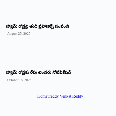
హ్యామ్‌ రోడ్లపై తుది ప్రపోజల్స్‌ పంపండి
August 25, 2025
హ్యామ్‌ రోడ్లకు రేపు టెండరు నోటిఫికేషన్‌
October 15, 2025