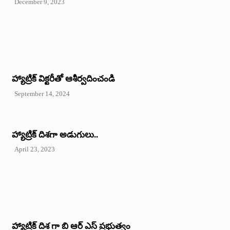
December 9, 2023
హ్యాట్రిక్‌ ‌విక్టరీతో ఆశీర్వదించండి
September 14, 2024
‌హ్యాట్రిక్‌ ‌దిశగా అడుగులు..
April 23, 2023
హ్యాట్రిక్ దిశ గా బి ఆర్ ఎస్ ప్రభుత్వం