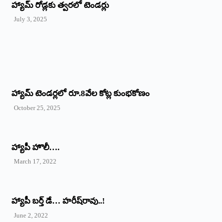
హ్యామ్‌ రోడ్లకు త్వరలో టెండర్లు
July 3, 2025
హ్యామ్‌ ‌టెండర్లలో రూ.8వేల కోట్ల కుంభకోణం
October 25, 2025
హ్యాపీ హొలీ….
March 17, 2022
హ్యాపీ బర్త్ ‌డే… హరీష్‌రావు..!
June 2, 2022