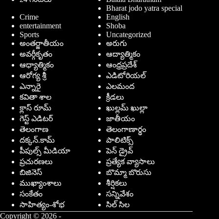
Bharat jodo yatra special
Crime
English
entertainment
Shoba
Sports
Uncategorized
అంతర్జాతీయం
అరుగు
అవర్గీకృతం
ఆద్యాత్మికం
ఆధ్యాత్మికం
ఆంధ్రప్రదేశ్
ఆరోగ్య శ్రీ
ఎడిటోరియల్
ఎన్నారై
ఎలమంద
కవితా శాల
క్రీడలు
క్లాస్ రూమ్
ఖుల్లమ్ ఖుల్లా
గెస్ట్ ఎడిటర్
జాతీయం
తెలంగాణ
తెలంగాణార్థం
దక్కన్.కామ్
పాలిటిక్స్
పీపుల్స్ ‌మీడియా
పెన్ డ్రైవ్
ప్రచురణలు
ప్రత్యేక వ్యాసాలు
బిజినెస్
బొమ్మా బొరుసు
ముఖ్యాంశాలు
శీర్షికలు
సంకేతం
సన్నివేశం
సాహిత్యం-శోభ
సిల్ సిల
Copyright © 2026 -