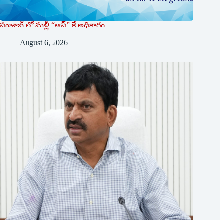
పంజాబ్ లో మళ్లీ “ఆప్” కే అధికారం
August 6, 2026