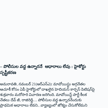
– పోలీసుల వద్ద ఉన్నారనే ఆధారాలు లేవు : హైకోర్టు
స్పష్టీకరణ
అమరావతి, నవంబర్‌ 21(ఆర్‌ఎన్‌ఎ): ‌మావోయిస్టు అగ్రనేతల
ఆచూకీ కోసం ఏపీ హైకోర్టులో దాఖలైన హెబియస్‌ ‌కార్పస్‌ ‌పిటిషన్‌పై
శుక్రవారం మరోసారి విచారణ జరిగింది. మావోయిస్ట్ ‌పార్టీ కీలక
నేతలు దేవ్‌ ‌జీ, రాజిరెడ్డి… పోలీసుల వద్ద ఉన్నారనేందుకు
ప్రాథమిక ఆధారాలు లేవని.. వ్యాజ్యంలో జోక్యం చేసుకోలేమని