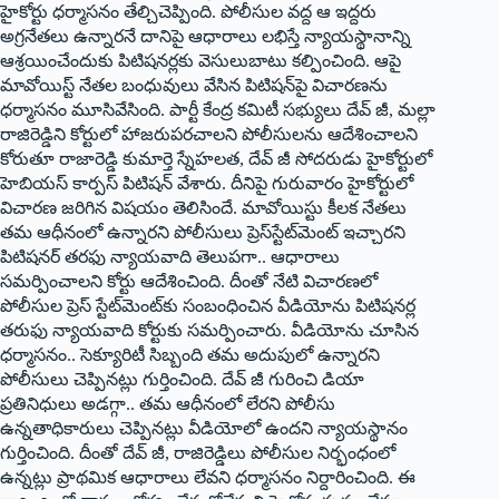
హైకోర్టు ధర్మాసనం తేల్చిచెప్పింది. పోలీసుల వద్ద ఆ ఇద్దరు
అగ్రనేతలు ఉన్నారనే దానిపై ఆధారాలు లభిస్తే న్యాయస్థానాన్ని
ఆశ్రయించేందుకు పిటిషనర్లకు వెసులుబాటు కల్పించింది. ఆపై
మావోయిస్ట్ ‌నేతల బంధువులు వేసిన పిటిషన్‌పై విచారణను
ధర్మాసనం మూసివేసింది. పార్టీ కేంద్ర కమిటీ సభ్యులు దేవ్‌ ‌జీ, మల్లా
రాజిరెడ్డిని కోర్టులో హాజరుపరచాలని పోలీసులను ఆదేశించాలని
కోరుతూ రాజారెడ్డి కుమార్తె స్నేహలత, దేవ్‌ ‌జీ సోదరుడు హైకోర్టులో
హెబియస్‌ ‌కార్పస్‌ ‌పిటిషన్‌ ‌వేశారు. దీనిపై గురువారం హైకోర్టులో
విచారణ జరిగిన విషయం తెలిసిందే. మావోయిస్టు కీలక నేతలు
తమ ఆధీనంలో ఉన్నారని పోలీసులు ప్రెస్‌స్టేట్‌మెంట్‌ ఇచ్చారని
పిటిషనర్‌ ‌తరఫు న్యాయవాది తెలుపగా.. ఆధారాలు
సమర్పించాలని కోర్టు ఆదేశించింది. దీంతో నేటి విచారణలో
పోలీసుల ప్రెస్‌ ‌స్టేట్‌మెంట్‌కు సంబంధించిన వీడియోను పిటిషనర్ల
తరుఫు న్యాయవాది కోర్టుకు సమర్పించారు. వీడియోను చూసిన
ధర్మాసనం.. సెక్యూరిటీ సిబ్బంది తమ అదుపులో ఉన్నారని
పోలీసులు చెప్పినట్లు గుర్తించింది. దేవ్‌ ‌జీ గురించి డియా
ప్రతినిధులు అడగ్గా.. తమ ఆధీనంలో లేరని పోలీసు
ఉన్నతాధికారులు చెప్పినట్లు వీడియోలో ఉందని న్యాయస్థానం
గుర్తించింది. దీంతో దేవ్‌ ‌జీ, రాజిరెడ్డిలు పోలీసుల నిర్భంధంలో
ఉన్నట్లు ప్రాథమిక ఆధారాలు లేవని ధర్మాసనం నిర్దారించింది. ఈ