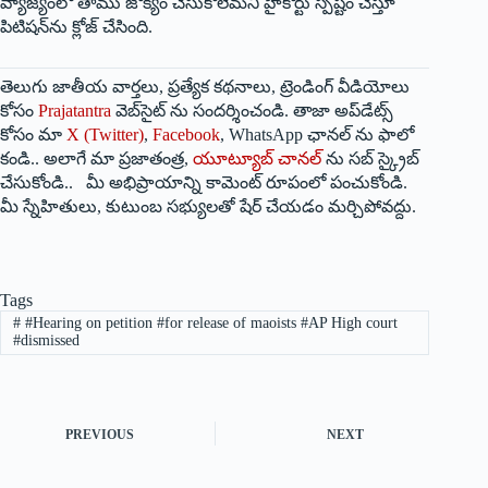
వ్యాజ్యంలో తాము జోక్యం చేసుకోలేమని హైకోర్టు స్పష్టం చేస్తూ
పిటిషన్‌ను క్లోజ్‌ ‌చేసింది.
తెలుగు జాతీయ వార్తలు, ప్రత్యేక కథనాలు, ట్రెండింగ్ వీడియోలు
కోసం
Prajatantra
వెబ్‌సైట్ ను సందర్శించండి. తాజా అప్‌డేట్స్
కోసం మా
X (Twitter)
,
Facebook
, WhatsApp ఛానల్ ను ఫాలో
కండి.. అలాగే మా ప్రజాతంత్ర,
యూట్యూబ్ చానల్
ను సబ్ స్క్రైబ్
చేసుకోండి.. మీ అభిప్రాయాన్ని కామెంట్ రూపంలో పంచుకోండి.
మీ స్నేహితులు, కుటుంబ సభ్యులతో షేర్ చేయడం మర్చిపోవద్దు.
Tags
#
#Hearing on petition #for release of maoists #AP High court
#dismissed
PREVIOUS
NEXT