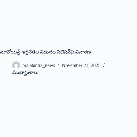
మావోయిస్ట్ అ‌గ్రనేతల విడుదల పిటిషన్‌పై విచారణ
prajatantra_news
November 21, 2025
ముఖ్యాంశాలు