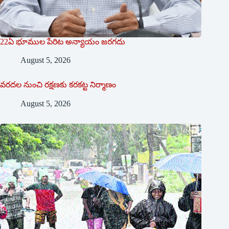
22ఏ భూముల పేరిట అన్యాయం జరగదు
August 5, 2026
వరదల నుంచి రక్షణకు కరకట్ట నిర్మాణం
August 5, 2026