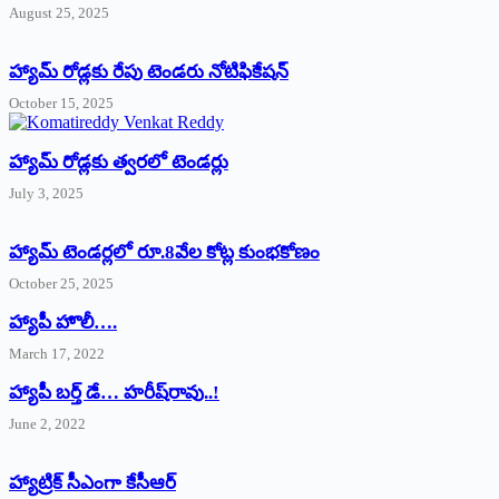
August 25, 2025
హ్యామ్‌ రోడ్లకు రేపు టెండరు నోటిఫికేషన్‌
October 15, 2025
హ్యామ్‌ రోడ్లకు త్వరలో టెండర్లు
July 3, 2025
హ్యామ్‌ ‌టెండర్లలో రూ.8వేల కోట్ల కుంభకోణం
October 25, 2025
హ్యాపీ హొలీ….
March 17, 2022
హ్యాపీ బర్త్ ‌డే… హరీష్‌రావు..!
June 2, 2022
హ్యాట్రిక్‌ ‌సీఎంగా కేసీఆర్‌