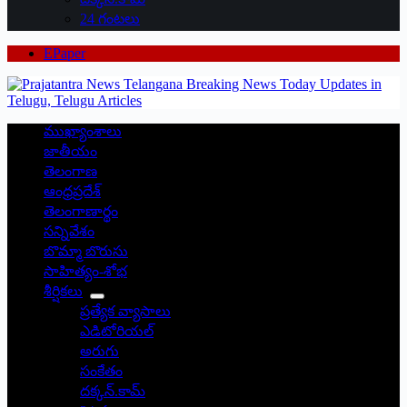
24 గంటలు
EPaper
ముఖ్యాంశాలు
జాతీయం
తెలంగాణ
ఆంధ్రప్రదేశ్
తెలంగాణార్థం
సన్నివేశం
బొమ్మా బొరుసు
సాహిత్యం-శోభ
శీర్షికలు
ప్రత్యేక వ్యాసాలు
ఎడిటోరియల్
అరుగు
సంకేతం
దక్కన్.కామ్