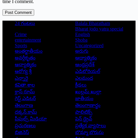
time I comment.
Post Comment
24 గంటలు
Balala Bharatham
Bharat jodo yatra special
Crime
English
entertainment
Shoba
Sports
Uncategorized
అంతర్జాతీయం
అరుగు
అవర్గీకృతం
ఆద్యాత్మికం
ఆధ్యాత్మికం
ఆంధ్రప్రదేశ్
ఆరోగ్య శ్రీ
ఎడిటోరియల్
ఎన్నారై
ఎలమంద
కవితా శాల
క్రీడలు
క్లాస్ రూమ్
ఖుల్లమ్ ఖుల్లా
గెస్ట్ ఎడిటర్
జాతీయం
తెలంగాణ
తెలంగాణార్థం
దక్కన్.కామ్
పాలిటిక్స్
పీపుల్స్ ‌మీడియా
పెన్ డ్రైవ్
ప్రచురణలు
ప్రత్యేక వ్యాసాలు
బిజినెస్
బొమ్మా బొరుసు