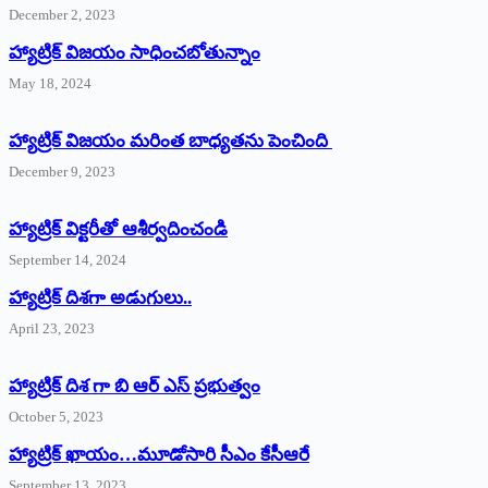
December 2, 2023
హ్యాట్రిక్‌ విజయం సాధించబోతున్నాం
May 18, 2024
హ్యాట్రిక్ విజయం మరింత బాధ్యతను పెంచింది
December 9, 2023
హ్యాట్రిక్‌ ‌విక్టరీతో ఆశీర్వదించండి
September 14, 2024
‌హ్యాట్రిక్‌ ‌దిశగా అడుగులు..
April 23, 2023
హ్యాట్రిక్ దిశ గా బి ఆర్ ఎస్ ప్రభుత్వం
October 5, 2023
హ్యాట్రిక్‌ ‌ఖాయం…మూడోసారి సీఎం కేసీఆరే
September 13, 2023