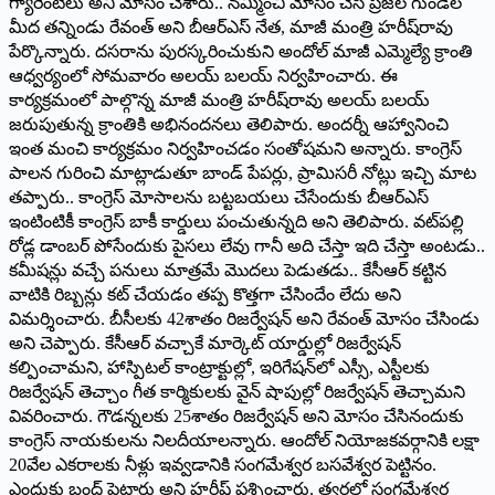
గ్యారెంటీలు అని మోసం చేశారు.. నమ్మించి మోసం చేసి ప్రజల గుండెల
మీద తన్నిండు రేవంత్‌ అని బీఆర్ఎస్ నేత‌, మాజీ మంత్రి హ‌రీష్‌రావు
పేర్కొన్నారు. దసరాను పురస్కరించుకుని అందోల్‌ మాజీ ఎమ్మెల్యే క్రాంతి
ఆధ్వర్యంలో సోమవారం అలయ్‌ బలయ్‌ నిర్వహించారు. ఈ
కార్యక్రమంలో పాల్గొన్న మాజీ మంత్రి హరీష్‌రావు అలయ్‌ బలయ్‌
జరుపుతున్న క్రాంతికి అభినందనలు తెలిపారు. అందర్నీ ఆహ్వానించి
ఇంత మంచి కార్యక్రమం నిర్వహించడం సంతోషమని అన్నారు. కాంగ్రెస్
పాల‌న గురించి మాట్లాడుతూ బాండ్‌ పేపర్లు, ప్రామిసరీ నోట్లు ఇచ్చి మాట
తప్పారు.. కాంగ్రెస్‌ మోసాలను బట్టబయలు చేసేందుకు బీఆర్‌ఎస్‌
ఇంటింటికీ కాంగ్రెస్‌ బాకీ కార్డులు పంచుతున్నది అని తెలిపారు. వట్‌పల్లి
రోడ్ల డాంబర్‌ పోసేందుకు పైసలు లేవు గానీ అది చేస్తా ఇది చేస్తా అంటడు..
కమీషన్లు వచ్చే పనులు మాత్రమే మొదలు పెడుతడు.. కేసీఆర్‌ కట్టిన
వాటికి రిబ్బన్లు కట్‌ చేయడం తప్ప కొత్తగా చేసిందేం లేదు అని
విమర్శించారు. బీసీలకు 42శాతం రిజర్వేషన్‌ అని రేవంత్‌ మోసం చేసిండు
అని చెప్పారు. కేసీఆర్‌ వచ్చాకే మార్కెట్‌ యార్డుల్లో రిజర్వేషన్‌
కల్పించామని, హాస్పిటల్‌ కాంట్రాక్టుల్లో, ఇరిగేషన్‌లో ఎస్సీ, ఎస్టీలకు
రిజర్వేషన్‌ తెచ్చాం గీత కార్మికులకు వైన్‌ షాపుల్లో రిజర్వేషన్‌ తెచ్చామని
వివరించారు. గౌడన్నలకు 25శాతం రిజర్వేషన్‌ అని మోసం చేసినందుకు
కాంగ్రెస్‌ నాయకులను నిలదీయాలన్నారు. ఆందోల్‌ నియోజకవర్గానికి లక్షా
20వేల ఎకరాలకు నీళ్లు ఇవ్వడానికి సంగమేశ్వర బసవేశ్వర పెట్టినం.
ఎందుకు బంద్‌ పెట్టారు అని హరీష్‌ ప్రశ్నించారు. త్వరలో సంగమేశ్వర