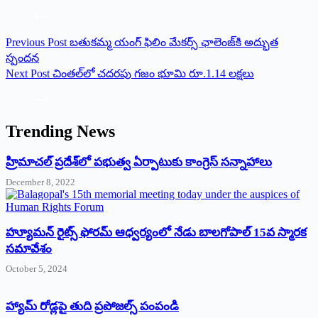
Previous
Post
బతుకమ్మ యంగ్‌ ఫిలిం మేకర్స్‌ ఛాలెంజ్‌కి అద్భుత
స్పందన
Next
Post
చింతల్‌లో చదరపు గజం భూమి రూ.1.14 లక్షలు
Trending News
‌హ్రిమాచల్‌ ‌ప్రదేశ్‌లో పభుత్వ ఏర్పాటుకు కాంగ్రెస్‌ ‌సన్నాహాలు
December 8, 2022
హ్యూమన్‌ రైట్స్‌ ఫోరమ్‌ ఆధ్వర్యంలో నేడు బాలగోపాల్‌ 15వ స్మారక
సమావేశం
October 5, 2024
హ్యామ్‌ రోడ్లపై తుది ప్రపోజల్స్‌ పంపండి