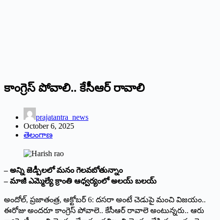
కాంగ్రెస్‌ పోవాలి.. కేసీఆర్‌ రావాలి
prajatantra_news
October 6, 2025
తెలంగాణ
– అన్ని జెడ్పీల‌లో మనం గెల‌వ‌బోతున్నాం
– మాజీ ఎమ్మెల్యే క్రాంతి ఆధ్వర్యంలో అలయ్‌ బలయ్‌
అందోల్‌, ప్రజాతంత్ర, అక్టోబర్‌ 6: దసరా అంటే చెడుపై మంచి విజయం..
ఈరోజు అందరూ కాంగ్రెస్‌ పోవాలె.. కేసీఆర్‌ రావాలె అంటున్నరు.. ఆరు