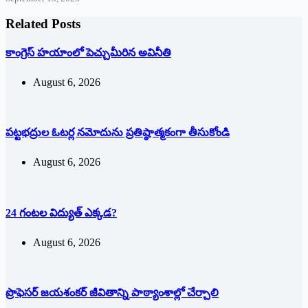
Related Posts
కాంగ్రెస్ హయాంలో పెచ్చుమీరిన అవినీతి
August 6, 2026
పట్టభద్రుల ఓటర్ల నమోదును ప్రతిష్ఠాత్మకంగా తీసుకోండి
August 6, 2026
24 గంటల విద్యుత్ ఎక్కడ?
August 6, 2026
ప్రొఫెసర్ జయశంకర్ జీవితాన్ని పాఠ్యాంశాల్లో చేర్చాలి