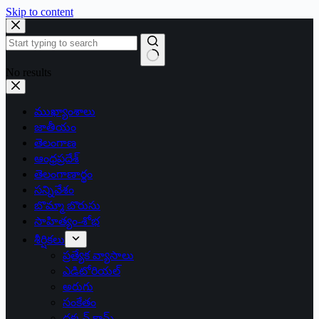
Skip to content
No results
ముఖ్యాంశాలు
జాతీయం
తెలంగాణ
ఆంధ్రప్రదేశ్
తెలంగాణార్థం
సన్నివేశం
బొమ్మా బొరుసు
సాహిత్యం-శోభ
శీర్షికలు
ప్రత్యేక వ్యాసాలు
ఎడిటోరియల్
అరుగు
సంకేతం
దక్కన్.కామ్