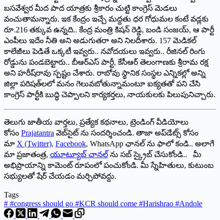
బసవేశ్వర మీద పాద యాత్రకు శ్రీకారం చుట్టి కాంగ్రెస్‌ మెడలు
వంచుతామన్నారు. ఇక కేంద్రం ఇచ్చే మద్దతు ధర గోధుమల కంటే వడ్లకు
రూ.216 తక్కువ ఉన్నది.. కేంద్ర మంత్రి కిషన్‌ రెడ్డి, బండి సంజయ్‌, ఆ పార్టీ
ఎంపీలు ఇదేం నీతి అని అడుగుతరా అని నిలదీశారు. 157 మెడికల్‌
కాలేజీలు పెడితే ఒక్కటీ ఇవ్వరు.. నవోదయలు ఇవ్వరు.. రీజినల్‌ రింగు
రోడ్డును పండబెట్టారు.. బీఆర్‌ఎస్‌ పార్టీ, కేసీఆర్‌ తెలంగాణకు శ్రీరామ రక్ష
అని హరీష్‌రావు స్పష్టం చేశారు. రాబోవు స్థానిక సంస్థల ఎన్నికల్లో అన్ని
జిల్లా పరిషత్‌లలో మనం గెలువబోతున్నామంటూ ఐక్యతతో పని చేసి
కాంగ్రెస్‌ పార్టీకి బుద్ధి చెప్పాలని కార్యకర్తలు, నాయకులకు పిలుపునిచ్చారు.
తెలుగు జాతీయ వార్తలు, ప్రత్యేక కథనాలు, ట్రెండింగ్ వీడియోలు
కోసం
Prajatantra
వెబ్‌సైట్ ను సందర్శించండి. తాజా అప్‌డేట్స్ కోసం
మా
X (Twitter)
,
Facebook
, WhatsApp ఛానల్ ను ఫాలో కండి.. అలాగే
మా ప్రజాతంత్ర,
యూట్యూబ్ చానల్
ను సబ్ స్క్రైబ్ చేసుకోండి.. మీ
అభిప్రాయాన్ని కామెంట్ రూపంలో పంచుకోండి. మీ స్నేహితులు, కుటుంబ
సభ్యులతో షేర్ చేయడం మర్చిపోవద్దు.
Tags
#
#congress should go #KCR should come #Harishrao #Andole