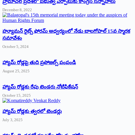
‌హ్రిమాచల్‌ ‌ప్రదేశ్‌లో పభుత్వ ఏర్పాటుకు కాంగ్రెస్‌ ‌సన్నాహాలు
December 8, 2022
హ్యూమన్‌ రైట్స్‌ ఫోరమ్‌ ఆధ్వర్యంలో నేడు బాలగోపాల్‌ 15వ స్మారక
సమావేశం
October 5, 2024
హ్యామ్‌ రోడ్లపై తుది ప్రపోజల్స్‌ పంపండి
August 25, 2025
హ్యామ్‌ రోడ్లకు రేపు టెండరు నోటిఫికేషన్‌
October 15, 2025
హ్యామ్‌ రోడ్లకు త్వరలో టెండర్లు
July 3, 2025