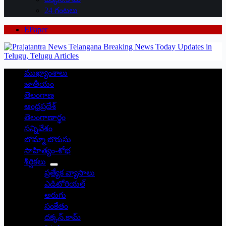
24 గంటలు
EPaper
ముఖ్యాంశాలు
జాతీయం
తెలంగాణ
ఆంధ్రప్రదేశ్
తెలంగాణార్థం
సన్నివేశం
బొమ్మా బొరుసు
సాహిత్యం-శోభ
శీర్షికలు
ప్రత్యేక వ్యాసాలు
ఎడిటోరియల్
అరుగు
సంకేతం
దక్కన్.కామ్