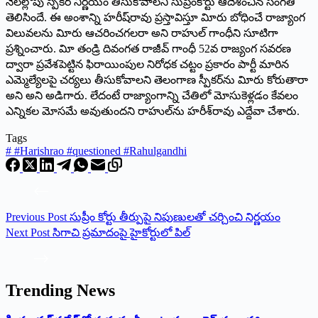
నెలల్లోపు స్పీకర్‌ నిర్ణయం తీసుకోవాలని సుప్రీంకోర్టు ఆదేశించిన సంగతి
తెలిసిందే. ఈ అంశాన్ని హరీష్‌రావు ప్రస్తావిస్తూ విూరు బోధించే రాజ్యాంగ
విలువలను విూరు ఆచరించగలరా అని రాహుల్‌ గాంధీని సూటిగా
ప్రశ్నించారు. విూ తండ్రి దివంగత రాజీవ్‌ గాంధీ 52వ రాజ్యంగ సవరణ
ద్వారా ప్రవేశపెట్టిన ఫిరాయింపుల నిరోధక చట్టం ప్రకారం పార్టీ మారిన
ఎమ్మెల్యేలపై చర్యలు తీసుకోవాలని తెలంగాణ స్పీకర్‌ను విూరు కోరుతారా
అని అని అడిగారు. లేదంటే రాజ్యాంగాన్ని చేతిలో మోసుకెళ్లడం కేవలం
ఎన్నికల మోసమే అవుతుందని రాహుల్‌ను హరీశ్‌రావు ఎద్దేవా చేశారు.
Tags
#
#Harishrao #questioned #Rahulgandhi
Previous
Post
సుప్రీం కోర్టు తీర్పుపై నిపుణులతో చర్చించి నిర్ణయం
Next
Post
సిగాచి ప్రమాదంపై హైకోర్టులో పిల్‌
Trending News