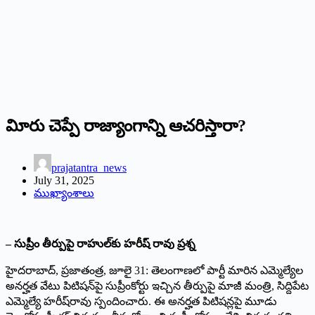
విూరు చెప్పే రాజ్యాంగాన్ని ఆచరిస్తారా?
prajatantra_news
July 31, 2025
ముఖ్యాంశాలు
– సుప్రీం తీర్పుపై రాహుల్‌కు హరీష్‌ రావు ప్రశ్న
హైదరాబాద్‌, ప్రజాతంత్ర, జూలై 31: తెలంగాణలో పార్టీ మారిన ఎమ్మెల్యేల
అనర్హత వేటు పిటిషన్‌పై సుప్రీంకోర్టు ఇచ్చిన తీర్పుపై మాజీ మంత్రి, సిద్దిపేట
ఎమ్మెల్యే హరీష్‌రావు స్పందించారు. ఈ అనర్హత పిటిషన్లపై మూడు