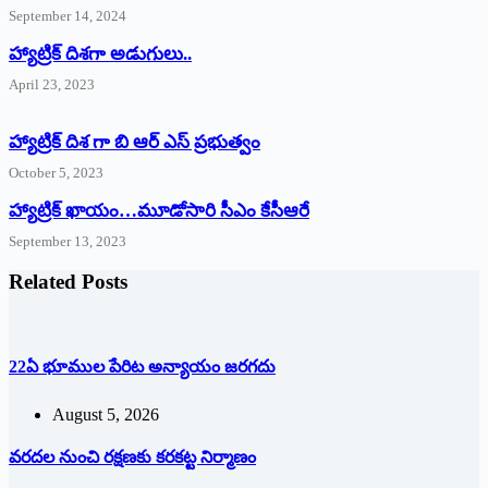
September 14, 2024
‌హ్యాట్రిక్‌ ‌దిశగా అడుగులు..
April 23, 2023
హ్యాట్రిక్ దిశ గా బి ఆర్ ఎస్ ప్రభుత్వం
October 5, 2023
హ్యాట్రిక్‌ ‌ఖాయం…మూడోసారి సీఎం కేసీఆరే
September 13, 2023
Related Posts
22ఏ భూముల పేరిట అన్యాయం జరగదు
August 5, 2026
వరదల నుంచి రక్షణకు కరకట్ట నిర్మాణం