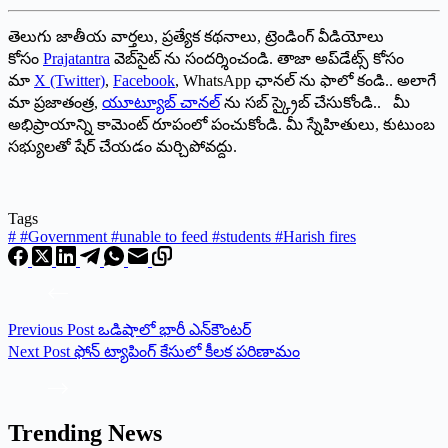
తెలుగు జాతీయ వార్తలు, ప్రత్యేక కథనాలు, ట్రెండింగ్ వీడియోలు
కోసం
Prajatantra
వెబ్‌సైట్ ను సందర్శించండి. తాజా అప్‌డేట్స్ కోసం
మా
X (Twitter)
,
Facebook
, WhatsApp ఛానల్ ను ఫాలో కండి.. అలాగే
మా ప్రజాతంత్ర,
యూట్యూబ్ చానల్
ను సబ్ స్క్రైబ్ చేసుకోండి.. మీ
అభిప్రాయాన్ని కామెంట్ రూపంలో పంచుకోండి. మీ స్నేహితులు, కుటుంబ
సభ్యులతో షేర్ చేయడం మర్చిపోవద్దు.
Tags
#
#Government #unable to feed #students #Harish fires
Previous
Post
ఒడిషాలో భారీ ఎన్‌కౌంటర్‌
Next
Post
ఫోన్‌ ‌ట్యాపింగ్‌ ‌కేసులో కీలక పరిణామం
Trending News