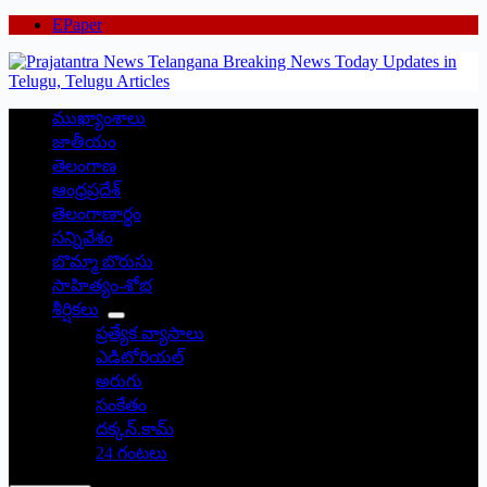
EPaper
ముఖ్యాంశాలు
జాతీయం
తెలంగాణ
ఆంధ్రప్రదేశ్
తెలంగాణార్థం
సన్నివేశం
బొమ్మా బొరుసు
సాహిత్యం-శోభ
శీర్షికలు
ప్రత్యేక వ్యాసాలు
ఎడిటోరియల్
అరుగు
సంకేతం
దక్కన్.కామ్
24 గంటలు