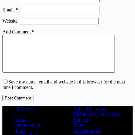
Email
*
Website
Add Comment
*
Save my name, email and website in this browser for the next
time I comment.
Post Comment
24 గంటలు
Balala Bharatham
Bharat jodo yatra special
Crime
English
entertainment
Shoba
Sports
Uncategorized