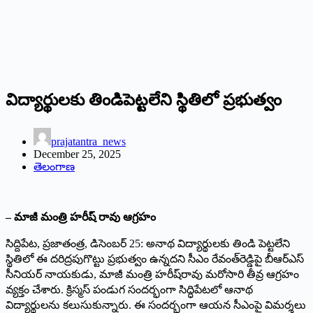
విద్యార్థులకు తిండిపెట్టలేని స్థితిలో ప్రభుత్వం
prajatantra_news
December 25, 2025
తెలంగాణ
– మాజీ మంత్రి హరీష్‌ ‌రావు ఆగ్రహం
సిద్దిపేట, ప్రజాతంత్ర, డిసెంబర్‌
25: అనాథ విద్యార్థులకు తిండి పెట్టలేని
స్థితిలో ఈ దరిద్రపుగొట్టు ప్రభుత్వం ఉన్నదని సీఎం రేవంత్‌రెడ్డిపై బీఆర్‌ఎస్‌
‌సీనియర్‌ ‌నాయకుడు, మాజీ మంత్రి హరీష్‌రావు మరోసారి తీవ్ర ఆగ్రహం
వ్యక్తం చేశారు. క్రిస్మస్‌ ‌పండుగ సందర్భంగా సిద్ధిపేటలో ఆనాథ
విద్యార్థులను క‌లుసుకున్నారు. ఈ సందర్భంగా ఆయన సీఎంపై విమర్శలు