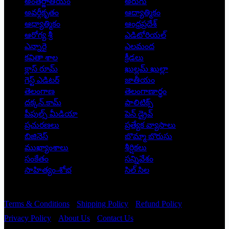
అంతర్జాతీయం
అరుగు
అవర్గీకృతం
ఆద్యాత్మికం
ఆధ్యాత్మికం
ఆంధ్రప్రదేశ్
ఆరోగ్య శ్రీ
ఎడిటోరియల్
ఎన్నారై
ఎలమంద
కవితా శాల
క్రీడలు
క్లాస్ రూమ్
ఖుల్లమ్ ఖుల్లా
గెస్ట్ ఎడిటర్
జాతీయం
తెలంగాణ
తెలంగాణార్థం
దక్కన్.కామ్
పాలిటిక్స్
పీపుల్స్ ‌మీడియా
పెన్ డ్రైవ్
ప్రచురణలు
ప్రత్యేక వ్యాసాలు
బిజినెస్
బొమ్మా బొరుసు
ముఖ్యాంశాలు
శీర్షికలు
సంకేతం
సన్నివేశం
సాహిత్యం-శోభ
సిల్ సిల
Copyright © 2026 - Prajatantra
Terms & Conditions
Shipping Policy
Refund Policy
Privacy Policy
About Us
Contact Us