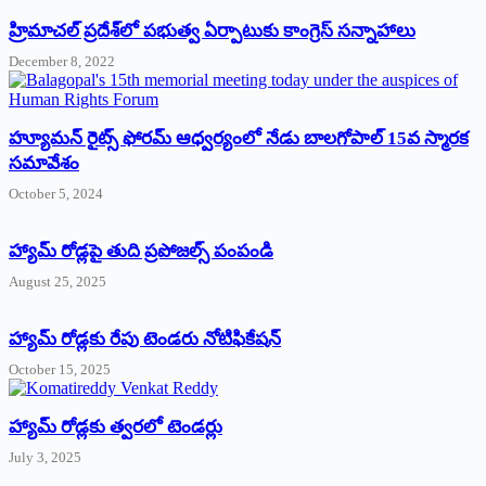
‌హ్రిమాచల్‌ ‌ప్రదేశ్‌లో పభుత్వ ఏర్పాటుకు కాంగ్రెస్‌ ‌సన్నాహాలు
December 8, 2022
హ్యూమన్‌ రైట్స్‌ ఫోరమ్‌ ఆధ్వర్యంలో నేడు బాలగోపాల్‌ 15వ స్మారక
సమావేశం
October 5, 2024
హ్యామ్‌ రోడ్లపై తుది ప్రపోజల్స్‌ పంపండి
August 25, 2025
హ్యామ్‌ రోడ్లకు రేపు టెండరు నోటిఫికేషన్‌
October 15, 2025
హ్యామ్‌ రోడ్లకు త్వరలో టెండర్లు
July 3, 2025