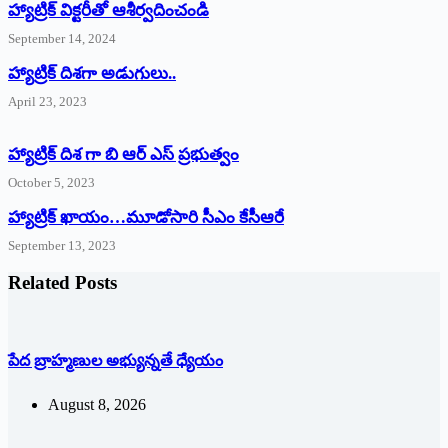
హ్యాట్రిక్‌ ‌విక్టరీతో ఆశీర్వదించండి
September 14, 2024
‌హ్యాట్రిక్‌ ‌దిశగా అడుగులు..
April 23, 2023
హ్యాట్రిక్ దిశ గా బి ఆర్ ఎస్ ప్రభుత్వం
October 5, 2023
హ్యాట్రిక్‌ ‌ఖాయం…మూడోసారి సీఎం కేసీఆరే
September 13, 2023
Related Posts
పేద బ్రాహ్మణుల అభ్యున్నతే ధ్యేయం
August 8, 2026