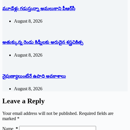
మూడేళ్లు గ‌డుస్తున్నా అమ‌లుకాని పీఆర్‌సీ
August 8, 2026
అతుక్కున్న రెండు కిడ్నీలకు అరుదైన శస్త్రచికిత్స
August 8, 2026
నైపుణ్యాలుంటేనే ఉపాధి అవకాశాలు
August 8, 2026
Leave a Reply
Your email address will not be published.
Required fields are
marked
*
Name
*