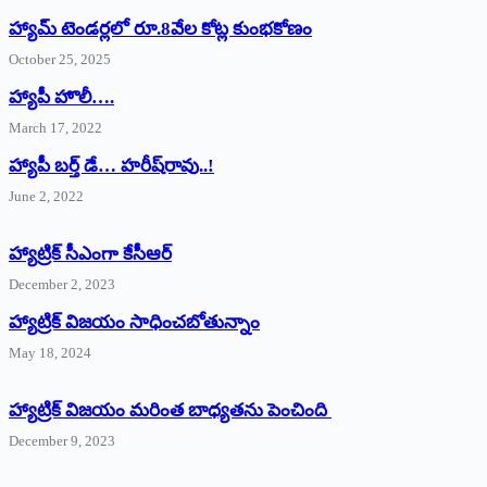
హ్యామ్‌ ‌టెండర్లలో రూ.8వేల కోట్ల కుంభకోణం
October 25, 2025
హ్యాపీ హొలీ….
March 17, 2022
హ్యాపీ బర్త్ ‌డే… హరీష్‌రావు..!
June 2, 2022
హ్యాట్రిక్‌ ‌సీఎంగా కేసీఆర్‌
December 2, 2023
హ్యాట్రిక్‌ విజయం సాధించబోతున్నాం
May 18, 2024
హ్యాట్రిక్ విజయం మరింత బాధ్యతను పెంచింది
December 9, 2023