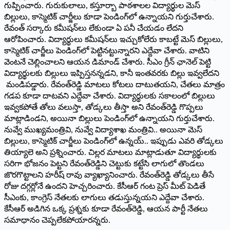
గుప్పించారు. గురుకులాలు, కస్తూర్బా పాఠశాలల విద్యార్థుల మెస్‌
‌బిల్లులు, కాస్మెటిక్‌ ‌చార్జీలు కూడా పెండింగ్‌లో ఉన్నాయని గుర్తుచేశారు.
రేవంత్‌ ‌సర్కారు కమీషన్‌లు లేకుండా ఏ పనీ చేయడం లేదని
ఆరోపించారు. విద్యార్థులు కమీషన్‌లు ఇచ్చుకోలేరు కాబట్టే మెస్‌ ‌బిల్లులు,
కాస్మెటిక్‌ ‌చార్జీలు పెండింగ్‌లో పెట్టినట్టున్నారని ఎద్దేవా చేశారు. వాటిని
వెంటనే చెల్లించాలని ఆయ‌న‌ డిమాండ్‌ ‌చేశారు. సీఎం గ్రీన్‌ ‌ఛానెల్‌ ‌పెట్టి
విద్యార్థులకు బిల్లులు ఇప్పిస్తన‌న్నడని, కానీ ఇంతవరకు బిల్లు ఇవ్వలేదని
మండిపడ్డారు. రేవంత్‌రెడ్డి మాటలు కోటలు దాటుతయని, చేతలు మాత్రం
గడప కూడా దాటవని ఎద్దేవా చేశారు. విద్యార్థులకు సకాలంలో బిల్లులు
ఇవ్వకపోతే తోలు వలుస్తా, తోడ్కలు తీస్తా అని రేవంత్‌రెడ్డి గొప్పలు
మాట్లాడిండని, అయినా బిల్లులు పెండింగ్‌లో ఉన్నాయని గుర్తుచేశారు.
నువ్వే ముఖ్యమంత్రివి, నువ్వే విద్యాశాఖ మంత్రివి.. అయినా మెస్‌
‌బిల్లులు, కాస్మెటిక్‌ ‌చార్జీలు పెండింగ్‌లో ఉన్నయ్‌.. ఇప్పుడు ఎవరి తోడ్కలు
తియ్యాలె అని ప్రశ్నించారు. చిల్లర మాటలు మాట్లాడుతూ విద్యార్థులకు
సరిగా భోజనం పెట్టని రేవంత్‌రెడ్డిని చెట్టుకు కట్టేసి లాగులో తొండలు
జొరగొట్టాలని హరీష్‌ ‌రావు వ్యాఖ్యానించారు. రేవంత్‌రెడ్డి తోడ్కలు తీసే
రోజు దగ్గర్లోనే ఉందని హెచ్చరించారు. కేసీఆర్‌ ‌గంట ప్రెస్ ‌మీట్‌ ‌పెడితే
సీఎంకు, కాంగ్రెస్‌ ‌నేతలకు లాగులు తడుస్తున్నయని ఎద్దేవా చేశారు.
కేసీఆర్‌ అడిగిన ఒక్క ప్రశ్నకు కూడా రేవంత్‌రెడ్డి, ఆయన పార్టీ నేతలు
సమాధానం చెప్పలేకపోయారన్నరు.