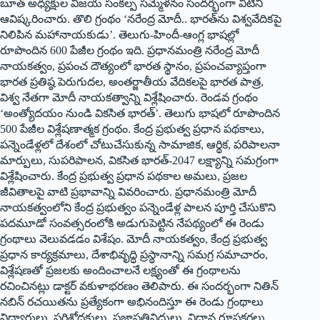
బూత్ అధ్యక్షుల విజయ సంకల్ప సమ్మేళనం సందర్భంగా వీటిని
ఆవిష్కరించారు. తొలి గ్రంథం ‘నరేంద్ర మోదీ.. భారత్‌ను విశ్వవేదికపై
నిలిపిన మహానాయకుడు’. తెలుగు-హిందీ-ఆంగ్ల భాషల్లో
రూపొందిన 600 పేజీల గ్రంథం ఇది. ప్రధానమంత్రి నరేంద్ర మోదీ
నాయకత్వం, ప్రపంచ దౌత్యంలో భారత స్థానం, ప్రపంచవ్యాప్తంగా
భారత ప్రతిష్ఠ పెరుగుదల, అంతర్జాతీయ వేదికలపై భారత పాత్ర,
విశ్వ నేతగా మోదీ నాయకత్వాన్ని విశ్లేషించారు. రెండవ గ్రంథం
‘అంత్యోదయం నుండి వికసిత భారత్‌’. తెలుగు భాషలో రూపొందిన
500 పేజీల విశ్లేషణాత్మక గ్రంథం. కేంద్ర ప్రభుత్వ ప్రధాన పథకాలు,
పన్నెండేళ్లలో దేశంలో చోటుచేసుకున్న సామాజిక, ఆర్థిక, పరిపాలనా
మార్పులు, సుపరిపాలన, వికసిత భారత్-2047 లక్ష్యాన్ని సమగ్రంగా
విశ్లేషించారు. కేంద్ర ప్రభుత్వ ప్రధాన పథకాల అమలు, ప్రజల
జీవితాలపై వాటి ప్రభావాన్ని వివరించారు. ప్రధానమంత్రి మోదీ
నాయకత్వంలోని కేంద్ర ప్రభుత్వం పన్నెండేళ్ల పాలన పూర్తి చేసుకొని
పదమూడో సంవత్సరంలోకి అడుగుపెట్టిన నేపథ్యంలో ఈ రెండు
గ్రంథాలు వెలువడడం విశేషం. మోదీ నాయకత్వం, కేంద్ర ప్రభుత్వ
ప్రధాన కార్యక్రమాలు, దేశాభివృద్ధి ప్రస్థానాన్ని సమగ్ర సమాచారం,
విశ్లేషణతో ప్రజలకు అందించాలనే లక్ష్యంతో ఈ గ్రంథాలను
రచించినట్లు డాక్టర్ వకుళాభరణం తెలిపారు. ఈ సందర్భంగా నితిన్
నబిన్ రచయితను ప్రత్యేకంగా అభినందిస్తూ ఈ రెండు గ్రంథాలు
విద్యార్థులు, పరిశోధకులు, ప్రజాప్రతినిధులు, విధాన రూపకర్తలు,