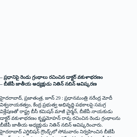
– ప్రధానిపై రెండు గ్రంథాలు రచించిన డాక్టర్ వకుళాభరణం
– బీజేపీ జాతీయ అధ్యక్షుడు నితిన్ నబిన్ ఆవిష్కరణ
హైదరాబాద్, ప్రజాతంత్ర, జూన్ 29 : ప్రధానమంత్రి నరేంద్ర మోదీ
విశ్వనాయకత్వం, కేంద్ర ప్రభుత్వ అభివృద్ధి పథకాలపై సమగ్ర
విశ్లేషణతో రాష్ట్ర బీసీ కమిషన్ మాజీ చైర్మన్, బీజేపీ నాయకుడు
డాక్టర్ వకుళాభరణం కృష్ణమోహన్ రావు రచించిన రెండు గ్రంథాలను
బీజేపీ జాతీయ అధ్యక్షుడు నితిన్ నబిన్ ఆవిష్కరించారు.
హైదరాబాద్ ఎగ్జిబిషన్ గ్రౌండ్స్‌లో సోమవారం నిర్వహించిన బీజేపీ