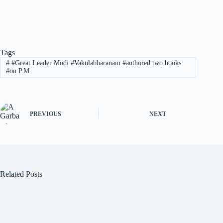
Tags
#
#Great Leader Modi #Vakulabharanam #authored two books
#on P.M
PREVIOUS
NEXT
Related Posts