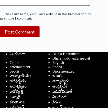
Save my name, email and website in this browser for the
next time I comment.
Post Comment
24 గంటలు
Balala Bharatham
Bharat jodo yatra special
Crime
English
entertainment
Shoba
Sports
Uncategorized
అంతర్జాతీయం
అరుగు
అవర్గీకృతం
ఆద్యాత్మికం
ఆధ్యాత్మికం
ఆంధ్రప్రదేశ్
ఆరోగ్య శ్రీ
ఎడిటోరియల్
ఎన్నారై
ఎలమంద
కవితా శాల
క్రీడలు
క్లాస్ రూమ్
ఖుల్లమ్ ఖుల్లా