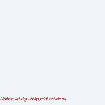
ఎఫ్‌టీఈల సమస్యల పరిష్కారానికి సానుకూలం