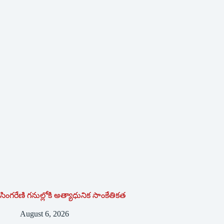
సింగరేణి గనుల్లోకి అత్యాధునిక సాంకేతికత
August 6, 2026