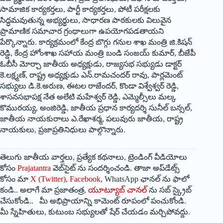
సామాజిక కార్యకర్తలు, పార్టీ కార్యకర్తలు, పోటీ పరీక్షలకు
సిద్ధమవుతున్న అభ్యర్థులు, సాధారణ పాఠకులకు విలువైన
ప్రామాణిక సమాచార గ్రంథాలుగా ఉపయోగపడతాయని
పేర్కొన్నారు. కార్యక్రమంలో కేంద్ర బొగ్గు గనుల శాఖ మంత్రి జి.కిషన్
రెడ్డి, కేంద్ర హోంశాఖ సహాయ మంత్రి బండి సంజయ్ కుమార్, బీజేపీ
ఓబీసీ మోర్చా జాతీయ అధ్యక్షుడు, రాజ్యసభ సభ్యుడు డాక్టర్
కె.లక్ష్మణ్, రాష్ట్ర అధ్యక్షుడు ఎన్.రామచందర్ రావు, పార్లమెంట్
సభ్యులు డి.కె.అరుణ, ఈటల రాజేందర్, కొండా విశ్వేశ్వర్ రెడ్డి,
శాసనసభాపక్ష నేత అలేటి మహేశ్వర్ రెడ్డి, ఎమ్మెల్సీలు మల్క
కొమురయ్య, అంజిరెడ్డి, జాతీయ ప్రధాన కార్యదర్శి సునీల్ బన్సల్,
జాతీయ నాయకురాలు ఎ.రేఖాశర్మ, పలువురు జాతీయ, రాష్ట్ర
నాయకులు, ప్రజాప్రతినిధులు పాల్గొన్నారు.
తెలుగు జాతీయ వార్తలు, ప్రత్యేక కథనాలు, ట్రెండింగ్ వీడియోలు
కోసం
Prajatantra
వెబ్‌సైట్ ను సందర్శించండి. తాజా అప్‌డేట్స్
కోసం మా
X (Twitter)
,
Facebook
, WhatsApp ఛానల్ ను ఫాలో
కండి.. అలాగే మా ప్రజాతంత్ర,
యూట్యూబ్ చానల్
ను సబ్ స్క్రైబ్
చేసుకోండి.. మీ అభిప్రాయాన్ని కామెంట్ రూపంలో పంచుకోండి.
మీ స్నేహితులు, కుటుంబ సభ్యులతో షేర్ చేయడం మర్చిపోవద్దు.