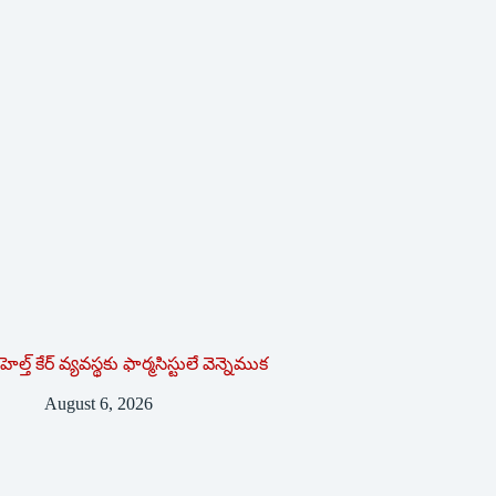
హెల్త్ కేర్ వ్యవస్థకు ఫార్మసిస్టులే వెన్నెముక
August 6, 2026