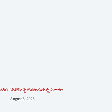
నకిలీ ఎన్‌వోసిలపై కొనసాగుతున్న విచారణ
August 6, 2026