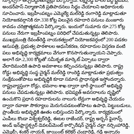
‌స్కూల్స్‌గా తీర్చిదిద్దుతున్నట్లు పేర్కొన్నారు. లక్ష్మీరెడ్డి పాలెం వద్ద ఫ్లైఓవర్‌,
అం‌డర్‌పాస్‌ ‌నిర్మాణానికి ప్రతిపాదనలు సిద్ధం చేయాలని అధికారులకు
సూచించారు. ఇబ్రహీంపట్నం ఎమ్మెల్యే మల్‌రెడ్డి రంగారెడ్డి మాట్లాడుతూ
నియోజకవర్గానికి రూ.338 కోట్ల విలువైన రహదారి పనులు మంజూరు
కావడం చరిత్రాత్మకమని పేర్కొన్నారు. ఇందులో సుమారు రూ.275 కోట్ల
పనులు నేరుగా ఇబ్రహీంపట్నం పరిధిలో చేపడుతున్నట్లు తెలిపారు.
ముఖ్యమంత్రి రేవంత్‌రెడ్డి నాయకత్వంలో నియోజకవర్గంలో 200 పడకల
ఆసుపత్రి, ప్రభుత్వ పాఠశాలల ఆధునీకరణ, రహదారుల విస్తరణ వంటి
పలు అభివృద్ధి కార్యక్రమాలు వేగంగా కొనసాగుతున్నాయని చెప్పారు.
అలాగే రూ.2,300 కోట్లతో సమీకృత మార్కెట్‌ ఏర్పాటు ద్వారా
వేలాదిమందికి ఉపాధి అవకాశాలు కల్పించనున్నట్లు తెలిపారు. రాష్ట్ర
రోడ్డు అభివృద్ధి సంస్థ చైర్మన్‌ ‌మల్‌రెడ్డి రాంరెడ్డి మాట్లాడుతూ ప్రభుత్వం
సంక్షేమంతోపాటు అభివృద్ధికి కూడా సమాన ప్రాధాన్యత ఇస్తోందన్నారు.
రాష్ట్రవ్యాప్తంగా రోడ్లు, భవనాల శాఖ ద్వారా భారీ స్థాయిలో అభివృద్ధి
పనులు చేపడుతున్నట్లు తెలిపారు. భవిష్యత్‌ అవసరాలను దృష్టిలో
ఉంచుకొని ప్రధాన రహదారులను నాలుగు లేన్లుగా అభివృద్ధి చేయడం
ద్వారా రవాణా సౌకర్యాలు మెరుగుపడటంతోపాటు ఉపాధి, పెట్టుబడులు,
ప్రాంతీయ అభివృద్ధికి ఊతం లభిస్తుందని పేర్కొన్నారు. కార్యక్రమంలో
ఎంపీలు కొండా విశ్వేశ్వర్‌రెడ్డి, ఈటల రాజేందర్‌, ‌రాష్ట్ర అర్బన్‌ ‌ఫైనాన్స్
అం‌డ్‌ ఇన్‌‌ఫ్రాస్టక్చ్రర్‌ ‌డెవలప్‌మెంట్‌ ‌కార్పొరేషన్‌ ‌చైర్మన్‌ ‌చల్లా నర్సింహారెడ్డి,
ఎమ్మెల్సీ శంకర్‌ ‌నాయక్‌, ‌జాయింట్‌ ‌కలెక్టర్‌ ‌చంద్రారెడ్డి, గడ్డి అన్నారం