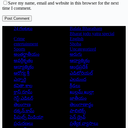
Save my name, email and website in this browser for the next
time I comment.
Post Comment
24 గంటలు
Balala Bharatham
Bharat jodo yatra special
Crime
English
entertainment
Shoba
Sports
Uncategorized
అంతర్జాతీయం
అరుగు
అవర్గీకృతం
ఆద్యాత్మికం
ఆధ్యాత్మికం
ఆంధ్రప్రదేశ్
ఆరోగ్య శ్రీ
ఎడిటోరియల్
ఎన్నారై
ఎలమంద
కవితా శాల
క్రీడలు
క్లాస్ రూమ్
ఖుల్లమ్ ఖుల్లా
గెస్ట్ ఎడిటర్
జాతీయం
తెలంగాణ
తెలంగాణార్థం
దక్కన్.కామ్
పాలిటిక్స్
పీపుల్స్ ‌మీడియా
పెన్ డ్రైవ్
ప్రచురణలు
ప్రత్యేక వ్యాసాలు