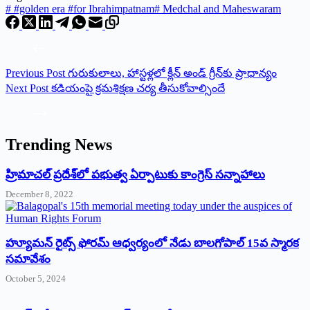
#
#golden era #for Ibrahimpatnam
#
Medchal and Maheswaram
Previous
Post
గురుకులాలు, హాస్టళ్లలో క్లీన్ అండ్ గ్రీన్‌కు ప్రాధాన్యం
Next
Post
కడియంపై క్రమశిక్షణ చర్య తీసుకోవాల్సిందే
Trending News
‌హ్రిమాచల్‌ ‌ప్రదేశ్‌లో పభుత్వ ఏర్పాటుకు కాంగ్రెస్‌ ‌సన్నాహాలు
December 8, 2022
హ్యూమన్‌ రైట్స్‌ ఫోరమ్‌ ఆధ్వర్యంలో నేడు బాలగోపాల్‌ 15వ స్మారక
సమావేశం
October 5, 2024