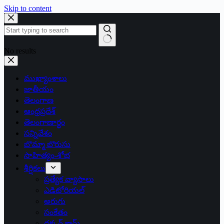
Skip to content
No results
ముఖ్యాంశాలు
జాతీయం
తెలంగాణ
ఆంధ్రప్రదేశ్
తెలంగాణార్థం
సన్నివేశం
బొమ్మా బొరుసు
సాహిత్యం-శోభ
శీర్షికలు
ప్రత్యేక వ్యాసాలు
ఎడిటోరియల్
అరుగు
సంకేతం
దక్కన్.కామ్