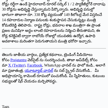
రోడ్లు రద్దీగా ఉండే హైదరాబాద్‌ ‌రూరల్‌ ‌సర్కిల్‌ 1 / 2 ‌ప్యాకేజీల్లోనే దాదాపు
30 రోడ్లను అభివృద్ధి చేస్తున్నామని పేర్కొన్నారు. అభివృద్ధి పనుల్లో
భాగంగా తాజాగా రూ. 338 కోట్ల వ్యయంతో 149 కిలోటర్ల మేర విస్తరించే
14 రహదారుల నిర్మాణ పనులకు శంకుస్థాపన చేసుకున్నట్లు మంత్రి
కోమటిరెడ్డి తెలిపారు. రాష్ట్ర రోడ్లు, భవనాల శాఖ మంత్రిగా ఈ ప్రాంత
ప్రజల మనిషిగా అద్దం లాంటి రహదారులను నిర్మించి తీరుతామని, ఈ
రోడ్ల కనెక్టివిటీ ద్వారా రాబోయే రోజుల్లో యువతకు ఉద్యోగ, ఉపాధి
అవకాశాలు మరింతగా పెరుగుతాయని మంత్రి భరోసా ఇచ్చారు.
తెలుగు జాతీయ వార్తలు, ప్రత్యేక కథనాలు, ట్రెండింగ్ వీడియోలు
కోసం
Prajatantra
వెబ్‌సైట్ ను సందర్శించండి. తాజా అప్‌డేట్స్ కోసం
మా
X (Twitter)
,
Facebook
, WhatsApp ఛానల్ ను ఫాలో కండి.. అలాగే
మా ప్రజాతంత్ర,
యూట్యూబ్ చానల్
ను సబ్ స్క్రైబ్ చేసుకోండి.. మీ
అభిప్రాయాన్ని కామెంట్ రూపంలో పంచుకోండి. మీ స్నేహితులు, కుటుంబ
సభ్యులతో షేర్ చేయడం మర్చిపోవద్దు.
Tags