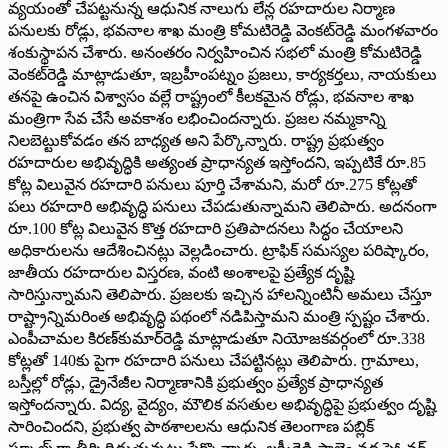
వ్యయంతో చేపట్టనున్న ఆధునిక నాలుగు లేన్ల రహదారుల నిర్మాణ
పనులకు రోడ్లు, భవనాల శాఖ మంత్రి కోమటిరెడ్డి వెంకట్‌రెడ్డి మంగళవారం
శంకుస్థాపన చేశారు. అనంతరం నిర్వహించిన సభలో మంత్రి కోమటిరెడ్డి
వెంకట్‌రెడ్డి మాట్లాడుతూ, ఇబ్రహీంపట్నం ప్రజలు, కార్యకర్తలు, నాయకులు
తనపై ఉంచిన విశ్వాసం వల్లే రాష్ట్రంలో కీలకమైన రోడ్లు, భవనాల శాఖ
మంత్రిగా సేవ చేసే అవకాశం లభించిందన్నారు. ప్రజల నమ్మకాన్ని
నిలబెట్టుకోవడం తన బాధ్యత అని పేర్కొన్నారు. రాష్ట్ర ప్రభుత్వం
రహదారుల అభివృద్ధికి అత్యంత ప్రాధాన్యత ఇస్తోందని, ఇప్పటికే రూ.85
కోట్ల విలువైన రహదారి పనులు పూర్తి చేశామని, మరో రూ.275 కోట్లతో
పలు రహదారి అభివృద్ధి పనులు చేపడుతున్నామని తెలిపారు. అదనంగా
రూ.100 కోట్ల విలువైన కొత్త రహదారి ప్రతిపాదనలు సిద్ధం చేయాలని
అధికారులను ఆదేశించినట్లు వెల్లడించారు. ట్రాఫిక్‌ ‌సమస్యల పరిష్కారం,
జాతీయ రహదారుల విస్తరణ, వంటి అంశాలపై ప్రత్యేక దృష్టి
సారిస్తున్నామని తెలిపారు. ప్రజలకు ఇచ్చిన హాలన్నింటినీ అమలు చేస్తూ
రాష్ట్రాన్నిమరింత అభివృద్ధి పథంలో నడిపిస్తామని మంత్రి స్పష్టం చేశారు.
ఎంపీచామల కిరణ్‌కుమార్‌రెడ్డి మాట్లాడుతూ నియోజకవర్గంలో రూ.338
కోట్లతో 140కు పైగా రహదారి పనులు చేపట్టినట్లు తెలిపారు. గ్రామాలు,
బస్తీల్లో రోడ్లు, డ్రైనేజీల నిర్మాణానికి ప్రభుత్వం ప్రత్యేక ప్రాధాన్యత
ఇస్తోందన్నారు. విద్య, వైద్యం, మౌలిక వసతుల అభివృద్ధిపై ప్రభుత్వం దృష్టి
సారించిందని, ప్రభుత్వ పాఠశాలలను ఆధునిక తెలంగాణ పబ్లిక్‌