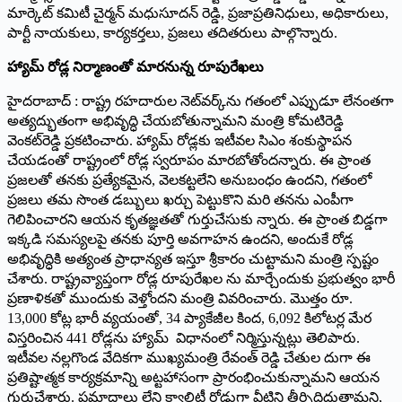
మార్కెట్‌ ‌కమిటీ చైర్మన్‌ ‌మధుసూదన్‌ ‌రెడ్డి, ప్రజాప్రతినిధులు, అధికారులు,
పార్టీ నాయకులు, కార్యకర్తలు, ప్రజలు తదితరులు పాల్గొన్నారు.
హ్యామ్‌ ‌రోడ్ల నిర్మాణంతో మారనున్న రూపురేఖలు
హైదరాబాద్‌ : రాష్ట్ర రహదారుల నెట్‌వర్క్‌ను గతంలో ఎప్పుడూ లేనంతగా
అత్యద్భుతంగా అభివృద్ధి చేయబోతున్నామని మంత్రి కోమటిరెడ్డి
వెంకట్‌రెడ్డి ప్రకటించారు. హ్యామ్‌ ‌రోడ్లకు ఇటీవల సిఎం శంకుస్థాపన
చేయడంతో రాష్ట్రంలో రోడ్ల స్వరూపం మారబోతోందన్నారు. ఈ ప్రాంత
ప్రజలతో తనకు ప్రత్యేకమైన, వెలకట్టలేని అనుబంధం ఉందని, గతంలో
ప్రజలు తమ సొంత డబ్బులు ఖర్చు పెట్టుకొని మరి తనను ఎంపీగా
గెలిపించారని ఆయన కృతజ్ఞతతో గుర్తుచేసుకు న్నారు. ఈ ప్రాంత బిడ్డగా
ఇక్కడి సమస్యలపై తనకు పూర్తి అవగాహన ఉందని, అందుకే రోడ్ల
అభివృద్ధికి అత్యంత ప్రాధాన్యత ఇస్తూ శ్రీకారం చుట్టామని మంత్రి స్పష్టం
చేశారు. రాష్ట్రవ్యాప్తంగా రోడ్ల రూపురేఖల ను మార్చేందుకు ప్రభుత్వం భారీ
ప్రణాళికతో ముందుకు వెళ్తోందని మంత్రి వివరించారు. మొత్తం రూ.
13,000 కోట్ల భారీ వ్యయంతో, 34 ప్యాకేజీల కింద, 6,092 కిలోటర్ల మేర
విస్తరించిన 441 రోడ్లను హ్యామ్‌ ‌విధానంలో నిర్మిస్తున్నట్లు తెలిపారు.
ఇటీవల నల్లగొండ వేదికగా ముఖ్యమంత్రి రేవంత్‌ ‌రెడ్డి చేతుల దుగా ఈ
ప్రతిష్టాత్మక కార్యక్రమాన్ని అట్టహాసంగా ప్రారంభించుకున్నామని ఆయన
గుర్తుచేశారు. ప్రమాదాలు లేని క్వాలిటీ రోడ్లుగా వీటిని తీర్చిదిద్దుతామని,