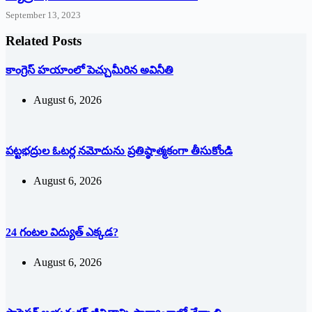
September 13, 2023
Related Posts
కాంగ్రెస్ హయాంలో పెచ్చుమీరిన అవినీతి
August 6, 2026
పట్టభద్రుల ఓటర్ల నమోదును ప్రతిష్ఠాత్మకంగా తీసుకోండి
August 6, 2026
24 గంటల విద్యుత్ ఎక్కడ?
August 6, 2026