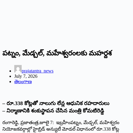
పట్నం, మేడ్చల్‌, ‌మహేశ్వరంలకు మహర్దశ
prajatantra_news
July 7, 2026
తెలంగాణ
– రూ.338 కోట్లతో నాలుగు లేన్ల ఆధునిక రహదారులు
– నిర్మాణానికి శంకుస్థాపన చేసిన మంత్రి కోమటిరెడ్డి
రంగారెడ్డి, ప్రజాతంత్ర,జూలై 7: ఇబ్రహీంపట్నం, మేడ్చల్‌, ‌మహేశ్వరం
నియోజకవర్గాల్లో హైబ్రిడ్‌ అన్యుటీ మోడల్‌ ‌విధానంలో రూ
.338 కోట్ల