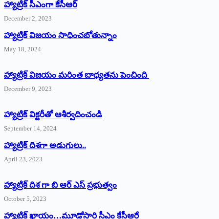
హ్యాట్రిక్‌ ‌సీఎంగా కేసీఆర్‌
December 2, 2023
హ్యాట్రిక్‌ విజయం సాధించబోతున్నాం
May 18, 2024
హ్యాట్రిక్ విజయం మరింత బాధ్యతను పెంచింది
December 9, 2023
హ్యాట్రిక్‌ ‌విక్టరీతో ఆశీర్వదించండి
September 14, 2024
‌హ్యాట్రిక్‌ ‌దిశగా అడుగులు..
April 23, 2023
హ్యాట్రిక్ దిశ గా బి ఆర్ ఎస్ ప్రభుత్వం
October 5, 2023
హ్యాట్రిక్‌ ‌ఖాయం…మూడోసారి సీఎం కేసీఆరే