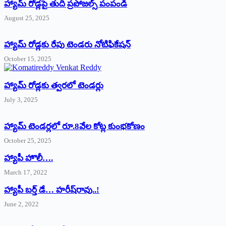
హ్యామ్‌ రోడ్లపై తుది ప్రపోజల్స్‌ పంపండి
August 25, 2025
హ్యామ్‌ రోడ్లకు రేపు టెండరు నోటిఫికేషన్‌
October 15, 2025
హ్యామ్‌ రోడ్లకు త్వరలో టెండర్లు
July 3, 2025
హ్యామ్‌ ‌టెండర్లలో రూ.8వేల కోట్ల కుంభకోణం
October 25, 2025
హ్యాపీ హొలీ….
March 17, 2022
హ్యాపీ బర్త్ ‌డే… హరీష్‌రావు..!
June 2, 2022