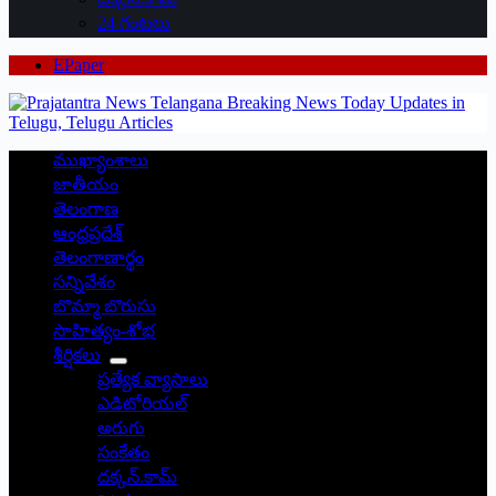
24 గంటలు
EPaper
ముఖ్యాంశాలు
జాతీయం
తెలంగాణ
ఆంధ్రప్రదేశ్
తెలంగాణార్థం
సన్నివేశం
బొమ్మా బొరుసు
సాహిత్యం-శోభ
శీర్షికలు
ప్రత్యేక వ్యాసాలు
ఎడిటోరియల్
అరుగు
సంకేతం
దక్కన్.కామ్