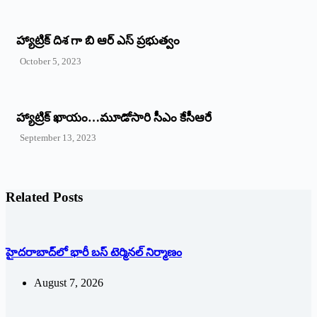
హ్యాట్రిక్ దిశ గా బి ఆర్ ఎస్ ప్రభుత్వం
October 5, 2023
హ్యాట్రిక్‌ ‌ఖాయం…మూడోసారి సీఎం కేసీఆరే
September 13, 2023
Related Posts
హైదరాబాద్‌లో భారీ బస్‌ ‌టెర్మినల్‌ ‌నిర్మాణం
August 7, 2026