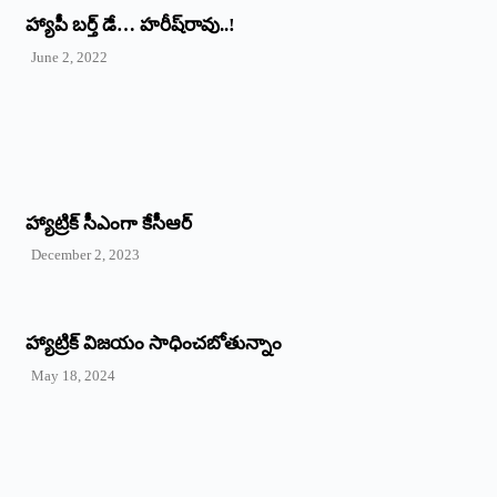
హ్యాపీ బర్త్ ‌డే… హరీష్‌రావు..!
June 2, 2022
హ్యాట్రిక్‌ ‌సీఎంగా కేసీఆర్‌
December 2, 2023
హ్యాట్రిక్‌ విజయం సాధించబోతున్నాం
May 18, 2024