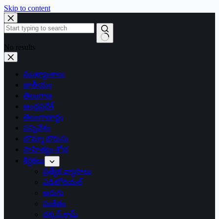
Skip to content
No results
ముఖ్యాంశాలు
జాతీయం
తెలంగాణ
ఆంధ్రప్రదేశ్
తెలంగాణార్థం
సన్నివేశం
బొమ్మా బొరుసు
సాహిత్యం-శోభ
శీర్షికలు
ప్రత్యేక వ్యాసాలు
ఎడిటోరియల్
అరుగు
సంకేతం
దక్కన్.కామ్