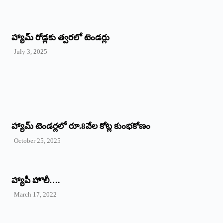
హ్యామ్‌ రోడ్లకు త్వరలో టెండర్లు
July 3, 2025
హ్యామ్‌ ‌టెండర్లలో రూ.8వేల కోట్ల కుంభకోణం
October 25, 2025
హ్యాపీ హొలీ….
March 17, 2022