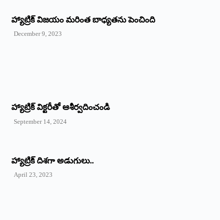
హ్యాట్రిక్ విజయం మరింత బాధ్యతను పెంచింది
December 9, 2023
హ్యాట్రిక్‌ ‌విక్టరీతో ఆశీర్వదించండి
September 14, 2024
‌హ్యాట్రిక్‌ ‌దిశగా అడుగులు..
April 23, 2023