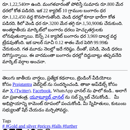
రూ.1,22,540గా ఉంది. మంగళవారంతో పోలిస్తే సుమారు రూ.800 మేర
ధరలో కోత పడిరది. ఇక 22 క్యారెట్‌ 10 గ్రాముల బంగారం ధర
రూ.1,12,450 వద్ద కొనసాగుతోంది. వెండి ధరల్లో కూడా భారీగా కోత
పడిరది. కిలో వెండి ధర రూ.3200 మేర తగ్గి రూ.1,50,900కు చేరుకుంది.
అంతర్జాతీయ మార్కెట్‌లో బంగారం ధరలు హెచ్చుతగ్గులకు
లోనవుతున్నాయి. ఔన్స్‌ 24 క్యారెట్‌ బంగారం ధర 3,969 డాలర్ల వద్ద
ట్రేడవుతోంది. ఇక డాలర్‌ సూచీ 0.12 శాతం మేర పెరిగి 99.99కు
చేరుకుంది. గత మూడు నెలల్లో ఇదే గరిష్ఠం. దీంతో, పసిడి, వెండి ధరలు
దిగొస్తున్నాయి. ఈ వారమంతా బంగారం ధరల్లో దిద్దుబాట్లు తప్పవనేది
మార్కెట్‌ వర్గాల అంచనా.
తెలుగు జాతీయ వార్తలు, ప్రత్యేక కథనాలు, ట్రెండింగ్ వీడియోలు
కోసం
Prajatantra
వెబ్‌సైట్ ను సందర్శించండి. తాజా అప్‌డేట్స్ కోసం
మా
X (Twitter)
,
Facebook
, WhatsApp ఛానల్ ను ఫాలో కండి.. అలాగే
మా ప్రజాతంత్ర,
యూట్యూబ్ చానల్
ను సబ్ స్క్రైబ్ చేసుకోండి.. మీ
అభిప్రాయాన్ని కామెంట్ రూపంలో పంచుకోండి. మీ స్నేహితులు, కుటుంబ
సభ్యులతో షేర్ చేయడం మర్చిపోవద్దు.
Tags
#
#Gold and silver #prices #falls #further