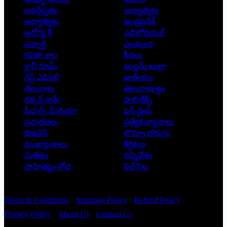
అవర్గీకృతం
ఆద్యాత్మికం
ఆధ్యాత్మికం
ఆంధ్రప్రదేశ్
ఆరోగ్య శ్రీ
ఎడిటోరియల్
ఎన్నారై
ఎలమంద
కవితా శాల
క్రీడలు
క్లాస్ రూమ్
ఖుల్లమ్ ఖుల్లా
గెస్ట్ ఎడిటర్
జాతీయం
తెలంగాణ
తెలంగాణార్థం
దక్కన్.కామ్
పాలిటిక్స్
పీపుల్స్ ‌మీడియా
పెన్ డ్రైవ్
ప్రచురణలు
ప్రత్యేక వ్యాసాలు
బిజినెస్
బొమ్మా బొరుసు
ముఖ్యాంశాలు
శీర్షికలు
సంకేతం
సన్నివేశం
సాహిత్యం-శోభ
సిల్ సిల
Copyright © 2026 - Prajatantra
Terms & Conditions
Shipping Policy
Refund Policy
Privacy Policy
About Us
Contact Us