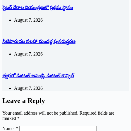
సైబర్ నేరాల నియంత్రణలో ప్రథమ స్థానం
August 7, 2026
నీటిపారుదల సలహా మండళ్ల పునరుద్ధరణ
August 7, 2026
త్వరలో డిజిటల్ అసెంబ్లీ, డిజిటల్ కౌన్సిల్
August 7, 2026
Leave a Reply
Your email address will not be published.
Required fields are
marked
*
Name
*