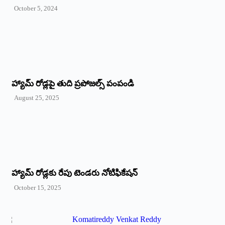
October 5, 2024
హ్యామ్‌ రోడ్లపై తుది ప్రపోజల్స్‌ పంపండి
August 25, 2025
హ్యామ్‌ రోడ్లకు రేపు టెండరు నోటిఫికేషన్‌
October 15, 2025