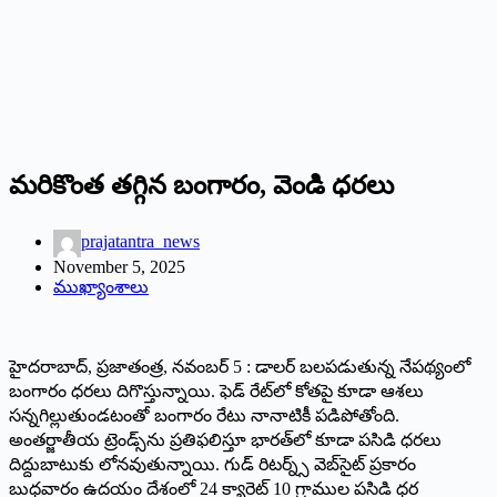
మరికొంత తగ్గిన బంగారం, వెండి ధరలు
prajatantra_news
November 5, 2025
ముఖ్యాంశాలు
హైదరాబాద్‌, ప్రజాతంత్ర, నవంబర్‌ 5 : డాలర్‌ బలపడుతున్న నేపథ్యంలో
బంగారం ధరలు దిగొస్తున్నాయి. ఫెడ్‌ రేట్‌లో కోతపై కూడా ఆశలు
సన్నగిల్లుతుండటంతో బంగారం రేటు నానాటికీ పడిపోతోంది.
అంతర్జాతీయ ట్రెండ్స్‌ను ప్రతిఫలిస్తూ భారత్‌లో కూడా పసిడి ధరలు
దిద్దుబాటుకు లోనవుతున్నాయి. గుడ్‌ రిటర్న్స్‌ వెబ్‌సైట్‌ ప్రకారం
బుధవారం ఉదయం దేశంలో 24 క్యారెట్‌ 10 గ్రాముల పసిడి ధర