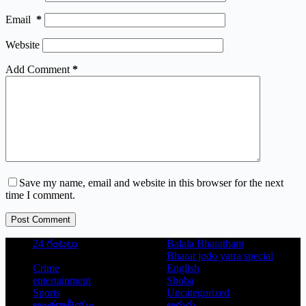
Email
*
Website
Add Comment
*
Save my name, email and website in this browser for the next
time I comment.
Post Comment
24 గంటలు
Balala Bharatham
Bharat jodo yatra special
Crime
English
entertainment
Shoba
Sports
Uncategorized
అంతర్జాతీయం
అరుగు