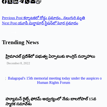
Previous
Post
కర్నాటకలో రోడ్డు ప్రమాదం.. నలుగురి మృతి
Next
Post
యూపీ మిర్జాపూర్‌ స్టేషన్‌లో ఘోర ప్రమాదం
Trending News
‌హ్రిమాచల్‌ ‌ప్రదేశ్‌లో పభుత్వ ఏర్పాటుకు కాంగ్రెస్‌ ‌సన్నాహాలు
December 8, 2022
హ్యూమన్‌ రైట్స్‌ ఫోరమ్‌ ఆధ్వర్యంలో నేడు బాలగోపాల్‌ 15వ
స్మారక సమావేశం