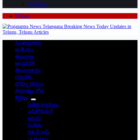
24 గంటలు
EPaper
ముఖ్యాంశాలు
జాతీయం
తెలంగాణ
ఆంధ్రప్రదేశ్
తెలంగాణార్థం
సన్నివేశం
బొమ్మా బొరుసు
సాహిత్యం-శోభ
శీర్షికలు
ప్రత్యేక వ్యాసాలు
ఎడిటోరియల్
అరుగు
సంకేతం
దక్కన్.కామ్
24 గంటలు