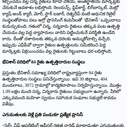
కల్పించడం వల్ల చిన్న రైతులు కూడా దేశీయ, అంతర్జాతీయ మార్కెట్లకు
చేరుకునే అవకాశం లభిస్తోంది. రిలయన్స్, ఫ్లిప్‌కార్ట్, బిగ్‌బాస్కెట్, మెట్రో
క్యాష్ అండ్ క్యారీ, మోర్, స్టార్ బజార్, రత్నదీప్ వంటి ఆధునిక రిటైల్
సంస్థలతోపాటు పలు అగ్రో ప్రాసెసింగ్ కంపెనీలతో ‘భేనిశాన్‌’ ఒప్పందాలు
కుదుర్చుకుంది. గతంలో చిన్న, సన్నకారు రైతులు తక్కువ పంట ఉత్పత్తి
చేయడం వల్ల పెద్ద వ్యాపారులు వారిని పట్టించుకునే పరిస్థితి ఉండేది
కాదు. దీంతో దళారులకు తక్కువ ధరలకు అమ్ముకోవాల్సి వచ్చేది.
ఇప్పుడు ఎఫ్‌పీవో ద్వారా రైతుల ఉత్పత్తులను సమీకరించి పెద్ద
మార్కెట్లకు విక్రయించడం వల్ల రైతులకు గిట్టుబాటు ధర లభిస్తోంది.
భేవిశాన్ పరిధిలో 84 రైతు ఉత్పత్తిదారుల సంస్థలు
ప్రస్తుతం భేనిశాన్ సమాఖ్య పరిధిలో రాష్ట్రవ్యాప్తంగా 84 రైతు
ఉత్పత్తిదారుల సంస్థలు పనిచేస్తున్నాయి. ఇవి 30 జిల్లాలు, 404
మండలాలు, 3072 గ్రామాల్లో కార్యకలాపాలు నిర్వహిస్తున్నాయి. మొత్తం
1.09 లక్షల మంది సన్న, చిన్నకారు రైతులు సభ్యులుగా ఉన్నారు. వీరిలో
ఎక్కువమంది మహిళా స్వయం సహాయక సంఘాల సభ్యులే కావడం
విశేషం.
ఎగుమతులకు వెళ్లే ప్రతి పండుకూ ప్ర‌త్యేక ప్రాసెస్‌
=సెర్ప్ చీఫ్ ఆపరేటింగ్ ఆఫీసర్ రజిత నారెడ్ మాట్లాడుతూ ఎగుమతులకు