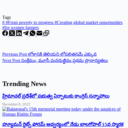
Tags
#
#From poverty to progress #Creating global market opportunities
#for women farmers
Previous
Post
లోకానికి తెలియని లోపలితనమే ఎక్కువ
Next
Post
సంక్షేమం, మూసీ పున‌రుజ్జీవం ప్ర‌థ‌మ ప్రాధాన్య‌త‌లు
Trending News
‌హ్రిమాచల్‌ ‌ప్రదేశ్‌లో పభుత్వ ఏర్పాటుకు కాంగ్రెస్‌ ‌సన్నాహాలు
December 8, 2022
హ్యూమన్‌ రైట్స్‌ ఫోరమ్‌ ఆధ్వర్యంలో నేడు బాలగోపాల్‌ 15వ స్మారక