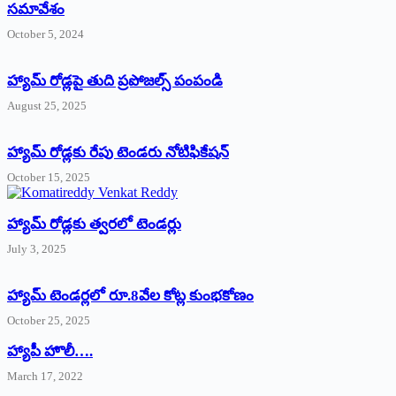
సమావేశం
October 5, 2024
హ్యామ్‌ రోడ్లపై తుది ప్రపోజల్స్‌ పంపండి
August 25, 2025
హ్యామ్‌ రోడ్లకు రేపు టెండరు నోటిఫికేషన్‌
October 15, 2025
హ్యామ్‌ రోడ్లకు త్వరలో టెండర్లు
July 3, 2025
హ్యామ్‌ ‌టెండర్లలో రూ.8వేల కోట్ల కుంభకోణం
October 25, 2025
హ్యాపీ హొలీ….
March 17, 2022