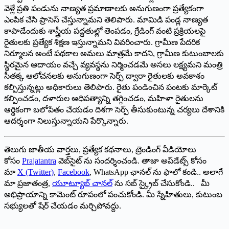
వెళ్లే ప్రతి పండును నాణ్యత ప్రమాణాలకు అనుగుణంగా ప్రత్యేకంగా
ఎంపిక చేసి ప్రాసెస్ చేస్తున్నామని తెలిపారు. మామిడి పండ్ల నాణ్యత
కాపాడేందుకు శాస్త్రీయ పద్ధతుల్లో తెంపడం, గ్రేడింగ్ వంటి ప్రక్రియలపై
రైతులకు ప్రత్యేక శిక్షణ ఇస్తున్నామని వివరించారు. గ్రామీణ పేదరిక
నిర్మూలన అంటే పథకాల అమలు మాత్రమే కాదని, గ్రామీణ కుటుంబాలకు
స్థిరమైన ఆదాయం వచ్చే వ్యవస్థను నిర్మించడమే అసలు లక్ష్యమని మంత్రి
సీతక్క ఆలోచనలకు అనుగుణంగా సెర్ప్ ద్వారా రైతులకు అవకాశం
కల్పిస్తున్నట్లు అధికారులు తెలిపారు. రైతు పండించిన పంటకు మార్కెట్
కల్పించడం, దళారుల ఆధిపత్యాన్ని తగ్గించడం, మహిళా రైతులను
ఆర్థికంగా బలోపేతం చేయడం దిశగా సెర్ప్ తీసుకుంటున్న చర్యలు దేశానికి
ఆదర్శంగా నిలుస్తున్నాయని పేర్కొన్నారు.
తెలుగు జాతీయ వార్తలు, ప్రత్యేక కథనాలు, ట్రెండింగ్ వీడియోలు
కోసం
Prajatantra
వెబ్‌సైట్ ను సందర్శించండి. తాజా అప్‌డేట్స్ కోసం
మా
X (Twitter)
,
Facebook
, WhatsApp ఛానల్ ను ఫాలో కండి.. అలాగే
మా ప్రజాతంత్ర,
యూట్యూబ్ చానల్
ను సబ్ స్క్రైబ్ చేసుకోండి.. మీ
అభిప్రాయాన్ని కామెంట్ రూపంలో పంచుకోండి. మీ స్నేహితులు, కుటుంబ
సభ్యులతో షేర్ చేయడం మర్చిపోవద్దు.