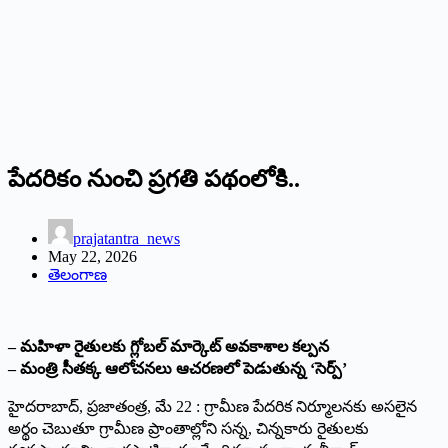
పేదరికం నుంచి ప్రగతి పథంలోకి..
prajatantra_news
May 22, 2026
తెలంగాణ
– మహిళా రైతులకు గ్లోబల్ మార్కెట్ అవకాశాల కల్పన
– మంత్రి సీతక్క ఆలోచనలు ఆచరణలో పెడుతున్న ‘సెర్ప్‌’
హైదరాబాద్, ప్రజాతంత్ర, మే 22 : గ్రామీణ పేదరిక నిర్మూలనకు అసలైన
అర్థం చెబుతూ గ్రామీణ ప్రాంతాల్లోని సన్న, చిన్నకారు రైతులకు