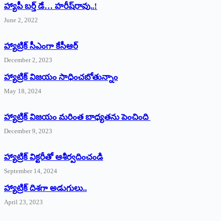
హ్యాపీ బర్త్ ‌డే… హరీష్‌రావు..!
June 2, 2022
హ్యాట్రిక్‌ ‌సీఎంగా కేసీఆర్‌
December 2, 2023
హ్యాట్రిక్‌ విజయం సాధించబోతున్నాం
May 18, 2024
హ్యాట్రిక్ విజయం మరింత బాధ్యతను పెంచింది
December 9, 2023
హ్యాట్రిక్‌ ‌విక్టరీతో ఆశీర్వదించండి
September 14, 2024
‌హ్యాట్రిక్‌ ‌దిశగా అడుగులు..
April 23, 2023