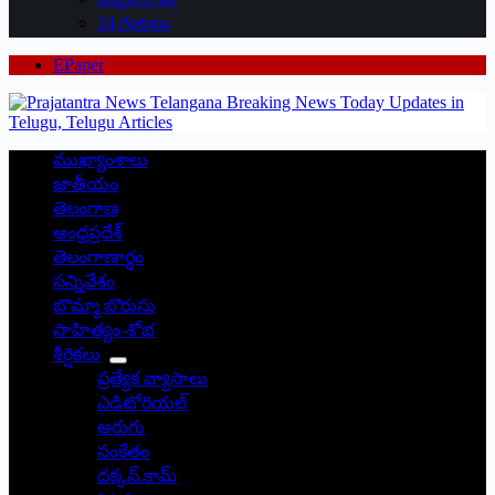
24 గంటలు
EPaper
ముఖ్యాంశాలు
జాతీయం
తెలంగాణ
ఆంధ్రప్రదేశ్
తెలంగాణార్థం
సన్నివేశం
బొమ్మా బొరుసు
సాహిత్యం-శోభ
శీర్షికలు
ప్రత్యేక వ్యాసాలు
ఎడిటోరియల్
అరుగు
సంకేతం
దక్కన్.కామ్