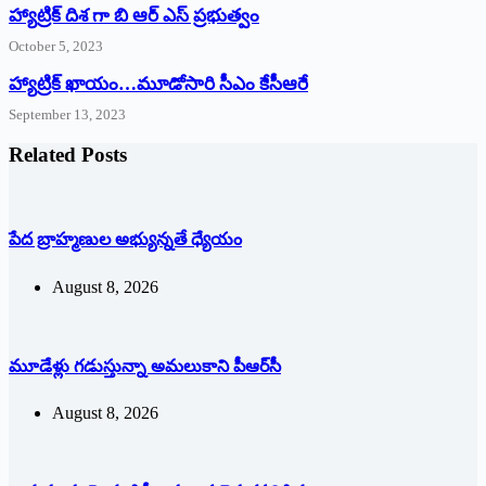
హ్యాట్రిక్ దిశ గా బి ఆర్ ఎస్ ప్రభుత్వం
October 5, 2023
హ్యాట్రిక్‌ ‌ఖాయం…మూడోసారి సీఎం కేసీఆరే
September 13, 2023
Related Posts
పేద బ్రాహ్మణుల అభ్యున్నతే ధ్యేయం
August 8, 2026
మూడేళ్లు గ‌డుస్తున్నా అమ‌లుకాని పీఆర్‌సీ
August 8, 2026