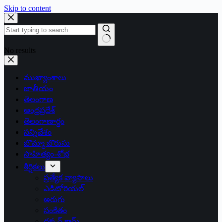
Skip to content
No results
ముఖ్యాంశాలు
జాతీయం
తెలంగాణ
ఆంధ్రప్రదేశ్
తెలంగాణార్థం
సన్నివేశం
బొమ్మా బొరుసు
సాహిత్యం-శోభ
శీర్షికలు
ప్రత్యేక వ్యాసాలు
ఎడిటోరియల్
అరుగు
సంకేతం
దక్కన్.కామ్