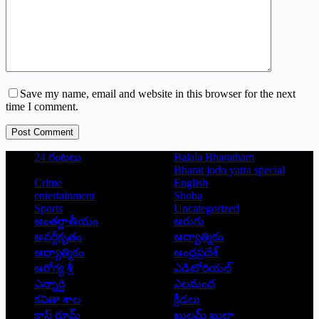
Save my name, email and website in this browser for the next
time I comment.
Post Comment
24 గంటలు
Balala Bharatham
Bharat jodo yatra special
Crime
English
entertainment
Shoba
Sports
Uncategorized
అంతర్జాతీయం
అరుగు
అవర్గీకృతం
ఆద్యాత్మికం
ఆధ్యాత్మికం
ఆంధ్రప్రదేశ్
ఆరోగ్య శ్రీ
ఎడిటోరియల్
ఎన్నారై
ఎలమంద
కవితా శాల
క్రీడలు
క్లాస్ రూమ్
ఖుల్లమ్ ఖుల్లా