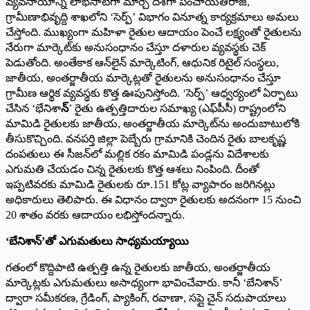
వ్యవసాయాన్ని లాభసాటిగా మార్చే దిశగా పంచాయతీరాజ్,
గ్రామీణాభివృద్ది శాఖలోని ‘సెర్ప్‌’ విభాగం వినూత్న కార్యక్రమాలు అమలు
చేస్తోంది. ముఖ్యంగా మహిళా రైతుల ఆదాయం పెంచే లక్ష్యంతో రైతులను
నేరుగా మార్కెట్‌కు అనుసంధానం చేస్తూ దళారుల వ్యవస్థకు చెక్
పెడుతోంది. అంతేకాక ఆన్‌లైన్ మార్కెటింగ్, ఆధునిక రిటైల్ సంస్థలు,
జాతీయ, అంతర్జాతీయ మార్కెట్లతో రైతులను అనుసంధానం చేస్తూ
గ్రామీణ ఆర్థిక వ్యవస్థకు కొత్త ఊపునిస్తోంది. ‘సెర్ప్‌’ ఆధ్వర్యంలో ఏర్పాటు
చేసిన ‘భేనిశా
న్‌
’ రైతు ఉత్పత్తిదారుల సమాఖ్య (ఎఫ్‌పీసీ) రాష్ట్రంలోని
మామిడి రైతులకు జాతీయ, అంతర్జాతీయ మార్కెట్‌ను అందుబాటులోకి
తీసుకొచ్చింది. వనపర్తి జిల్లా పెబ్బేరు గ్రామానికి చెందిన రైతు బాలకృష్ణ
దంపతులు ఈ సీజన్‌లో మల్లిక రకం మామిడి పండ్లను విదేశాలకు
ఎగుమతి చేయడం చిన్న రైతులకు కొత్త ఆశలు నింపింది. దీంతో
ఇప్పటివరకు మామిడి రైతులకు రూ.151 కోట్ల వ్యాపారం జరిగినట్లు
అధికారులు తెలిపారు. ఈ విధానం ద్వారా రైతులకు అదనంగా 15 నుంచి
20 శాతం వరకు ఆదాయం లభిస్తోందన్నారు.
‘బేనిశాన్‌’తో ఎగుమతులు సాధ్యమ‌య్యాయి
గతంలో కొద్దిపాటి ఉత్పత్తి ఉన్న రైతులకు జాతీయ, అంతర్జాతీయ
మార్కెట్లకు ఎగుమతులు అసాధ్యంగా భావించేవారు. కానీ ‘బేనిశాన్‌’
ద్వారా సమీకరణ, గ్రేడింగ్, ప్యాకింగ్, రవాణా, సప్లై చైన్ సదుపాయాలు