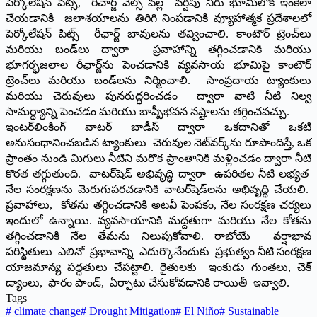
పెర్కొలేషన్ పిట్స్, రీచార్జ్ వెల్స్ వల్ల వర్షపు నీరు భూమిలోకి ఇంకేలా
చేయడానికి జలాశయాలను తిరిగి నింపడానికి వ్యూహాత్మక ప్రదేశాలలో
పెర్కోలేషన్ పిట్స్ రీఛార్జ్ బావులను తవ్వించాలి. కాంటౌర్ ట్రెంచ్‌లు
మరియు బండ్‌లు ద్వారా ప్రవాహాన్ని తగ్గించడానికి మరియు
భూగర్భజలాల రీఛార్జ్‌ను పెంచడానికి వ్యవసాయ భూమిపై కాంటౌర్
ట్రెంచ్‌లు మరియు బండ్‌లను నిర్మించాలి. సాంప్రదాయ ట్యాంకులు
మరియు చెరువులు పునరుద్ధరించడం ద్వారా వాటి నీటి నిల్వ
సామర్థ్యాన్ని పెంచడం మరియు బాష్పీభవన నష్టాలను తగ్గించవచ్చు.
ఇంటర్‌లింకింగ్ వాటర్ బాడీస్ ద్వారా ఒకదానితో ఒకటి
అనుసంధానించబడిన ట్యాంకులు చెరువుల నెట్‌వర్క్‌ను రూపొందిస్తే, ఒక
ప్రాంతం నుండి మిగులు నీటిని మరొక ప్రాంతానికి మళ్లించడం ద్వారా నీటి
కొరత తగ్గుతుంది. వాటర్‌షెడ్ అభివృద్ధి ద్వారా ఉపరితల నీటి లభ్యత
నేల సంరక్షణను మెరుగుపరచడానికి వాటర్‌షెడ్‌లను అభివృద్ధి చేయలి.
ప్రవాహాలు, కోతను తగ్గించడానికి అటవీ పెంపకం, నేల సంరక్షణ చర్యలు
ఇందులో ఉన్నాయి. వ్యవసాయానికి మద్దతుగా మరియు నేల కోతను
తగ్గించడానికి నేల తేమను నిలుపుకోవాలి. రాబోయే వర్షాభావ
పరిస్థితులు ఎలినో ప్రభావాన్ని ఎదుర్కొనేందుకు ప్రభుత్వం నీటి సంరక్షణ
యాజమాన్య పద్ధతులు చేపట్టాలి. రైతులకు ఇంకుడు గుంతలు, చెక్
డ్యాంలు, ఫారం పాండ్, ఏర్పాటు చేసుకోవడానికి రాయితీ ఇవ్వాలి.
Tags
#
climate change
#
Drought Mitigation
#
El Niño
#
Sustainable