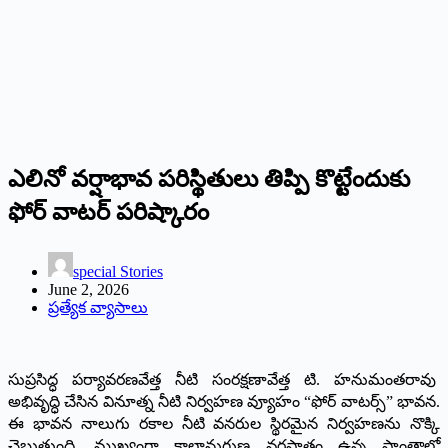
ఎలినో వర్షాభావ పరిస్థితులు తిప్పి కొట్టేందుకు
ఫోర్ వాటర్ పరిష్కారం
special Stories
June 2, 2026
ప్రత్యేక వ్యాసాలు
సుప్రసిద్ధ పర్యావరణవేత్త నీటి సంరక్షణావేత్త టి. హనుమంతరావు
అభివృద్ధి చేసిన వినూత్న నీటి నిర్వహణ వ్యూహం “ఫోర్ వాటర్స్” భావన.
ఈ భావన నాలుగు రకాల నీటి వనరుల స్థిరమైన నిర్వహణను నొక్కి
చెబుతుంది. ముఖ్యంగా కాలానుగుణ వర్షపాతం ఉన్న ప్రాంతాల్లో