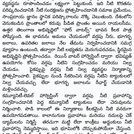
వ్యవస్థను రూపొందించడం లక్ష్యంగా పెట్టుకుంది. ఇది నీటి కొరతను
పరిష్కరించడానికి నీటి సంరక్షణను ప్రోత్సహించడానికి సమాజ ప్రమేయం,
సాంప్రదాయ జ్ఞానం స్థానిక పరిష్కారాలను నొక్కి చెబుతుంది. దేశంలోని
వెనుకబడిన ప్రాంతాలలో కరువు పీడిత ప్రాంతం అయిన రాయలసీమ,
ఉత్తర తెలంగాణ అభివృద్ధిలో “ఫోర్ వాటర్స్” భావన కీలక పాత్ర
పోషిస్తుంది. ఈ భావనను అమలు చేయడంలో వర్షపు నీరు, భూగర్భ
జలాలు, ఉపరితల జలాలు నేల తేమను నిర్వహించడానికి సమగ్ర
వ్యూహం ఉంటుంది, తద్వారా నీటి లభ్యతను మెరుగుపరచడం, స్థిరమైన
అభివృద్ధిని ప్రోత్సహించడం. రెయిన్ వాటర్ హార్వెస్టింగ్ ద్వారా భవిష్యత్
ఉపయోగం కోసం వర్షపు నీటిని సంగ్రహించడం మరియు నిల్వ
చేయడం. పైకప్పుపై వర్షపు నీటి నిల్వ వ్యవస్థల నిర్మాణాన్ని
ప్రోత్సహించాలి. పైకప్పుల నుండి సేకరించిన వర్షపు నీటిని ట్యాంకులలో
నిల్వ చేయవచ్చు లేదా భూగర్భ జలాలను రీఛార్జ్ చేయడానికి
మళ్లించవచ్చు.
కమ్యూనిటీ-లెవల్ హార్వెస్టింగ్ ద్వారా వర్షపు నీటి ప్రవాహాన్ని
సంగ్రహించడానికి పెద్ద కమ్యూనిటీ ట్యాంకులు లేదా చెరువులను
నిర్మించాలి. పొడి కాలంలో ఈ నిర్మాణాలు కీలకమైన నీటి వనరుగా
ఉపయోగపడతాయి. కాలానుగుణ ప్రవాహాలు మరియు నదులపై చెక్
డ్యామ్‌లను నిర్మిస్తే తరచుగా మట్టి లేదా కాంక్రీటు అడ్డంకులు నీటి
ప్రవాహాన్ని నెమ్మదిస్తాయి, ఇది భూమిలోకి చొచ్చుకుపోయేలా చేస్తుంది.