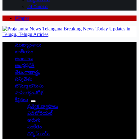
24 గంటలు
EPaper
ముఖ్యాంశాలు
జాతీయం
తెలంగాణ
ఆంధ్రప్రదేశ్
తెలంగాణార్థం
సన్నివేశం
బొమ్మా బొరుసు
సాహిత్యం-శోభ
శీర్షికలు
ప్రత్యేక వ్యాసాలు
ఎడిటోరియల్
అరుగు
సంకేతం
దక్కన్.కామ్