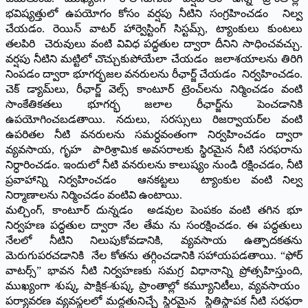
భవిష్యత్తులో ఉపయోగం కోసం వర్షపు నీటిని సంగ్రహించడం నిల్వ
చేయడం. రెయిన్ వాటర్ హార్వెస్టింగ్ సిస్టమ్స్, ట్యాంకులు కుంటలు
తలపిరి చెరువులు వంటి వివిధ పద్ధతుల ద్వారా దీనిని సాధించవచ్చు.
వర్షపు నీటిని మట్టిలో చొచ్చుకుపోయేలా చేయడం జలాశయాలను తిరిగి
నింపడం ద్వారా భూగర్భజల వనరులను రీఛార్జ్ చేయడం నిర్వహించడం.
చెక్ డ్యామ్‌లు, రీఛార్జ్ వెల్స్ కాంటూర్ ట్రెంచ్‌లను నిర్మించడం వంటి
సాంకేతికతలు భూగర్భ జలాల రీఛార్జ్‌ను పెంచడానికి
ఉపయోగించబడతాయి. నదులు, సరస్సులు రిజర్వాయర్‌ల వంటి
ఉపరితల నీటి వనరులను సమర్ధవంతంగా నిర్వహించడం ద్వారా
వ్యవసాయ, గృహ పారిశ్రామిక అవసరాలకు స్థిరమైన నీటి సరఫరాను
నిర్ధారించడం. ఇందులో నీటి వనరులను కాలుష్యం నుండి రక్షించడం, నీటి
ప్రవాహాన్ని నిర్వహించడం ఆనకట్టలు ట్యాంకుల వంటి నిల్వ
నిర్మాణాలను నిర్మించడం వంటివి ఉంటాయి.
మల్చింగ్, కాంటూర్ దున్నడం అడవుల పెంపకం వంటి తగిన భూ
నిర్వహణ పద్ధతుల ద్వారా నేల తేమ ను సంరక్షించడం. ఈ పద్ధతులు
నేలలో నీటిని నిలుపుకోవడానికి, వ్యవసాయ ఉత్పాదకతను
మెరుగుపరచడానికి నేల కోతను తగ్గించడానికి సహాయపడతాయి. “ఫోర్
వాటర్స్” భావన నీటి నిర్వహణకు సమగ్ర విధానాన్ని ప్రోత్సహిస్తుంది,
ముఖ్యంగా శుష్క పాక్షిక-శుష్క ప్రాంతాల్లో కమ్యూనిటీలు, వ్యవసాయం
పర్యావరణ వ్యవస్థలలో మద్దతునిచ్చే స్థిరమైన స్థితిస్థాపక నీటి సరఫరా