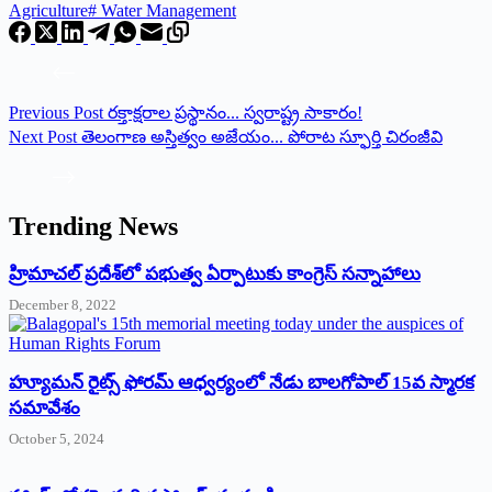
Agriculture
#
Water Management
Previous
Post
రక్తాక్షరాల ప్రస్థానం... స్వరాష్ట్ర సాకారం!
Next
Post
తెలంగాణ అస్తిత్వం అజేయం... పోరాట స్ఫూర్తి చిరంజీవి
Trending News
‌హ్రిమాచల్‌ ‌ప్రదేశ్‌లో పభుత్వ ఏర్పాటుకు కాంగ్రెస్‌ ‌సన్నాహాలు
December 8, 2022
హ్యూమన్‌ రైట్స్‌ ఫోరమ్‌ ఆధ్వర్యంలో నేడు బాలగోపాల్‌ 15వ స్మారక
సమావేశం
October 5, 2024