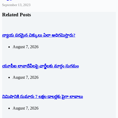
September 13, 2023
Related Posts
న్యాయ పరమైన చిక్కులు ఏలా అధిగమిస్తారు?
August 7, 2026
యూపీఐ లావాదేవీలపై ఛార్జీలకు మార్గం సుగమం
August 7, 2026
నిమిషానికి సుమారు 7 లక్షల డాలర్లకు పైగా లాభాలు
August 7, 2026