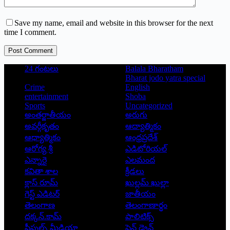
Save my name, email and website in this browser for the next
time I comment.
Post Comment
24 గంటలు
Balala Bharatham
Bharat jodo yatra special
Crime
English
entertainment
Shoba
Sports
Uncategorized
అంతర్జాతీయం
అరుగు
అవర్గీకృతం
ఆద్యాత్మికం
ఆధ్యాత్మికం
ఆంధ్రప్రదేశ్
ఆరోగ్య శ్రీ
ఎడిటోరియల్
ఎన్నారై
ఎలమంద
కవితా శాల
క్రీడలు
క్లాస్ రూమ్
ఖుల్లమ్ ఖుల్లా
గెస్ట్ ఎడిటర్
జాతీయం
తెలంగాణ
తెలంగాణార్థం
దక్కన్.కామ్
పాలిటిక్స్
పీపుల్స్ ‌మీడియా
పెన్ డ్రైవ్