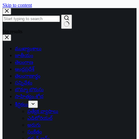
Skip to content
No results
ముఖ్యాంశాలు
జాతీయం
తెలంగాణ
ఆంధ్రప్రదేశ్
తెలంగాణార్థం
సన్నివేశం
బొమ్మా బొరుసు
సాహిత్యం-శోభ
శీర్షికలు
ప్రత్యేక వ్యాసాలు
ఎడిటోరియల్
అరుగు
సంకేతం
దక్కన్.కామ్