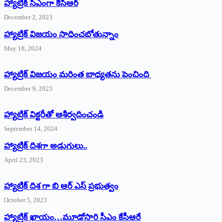
హ్యాట్రిక్‌ ‌సీఎంగా కేసీఆర్‌
December 2, 2023
హ్యాట్రిక్‌ విజయం సాధించబోతున్నాం
May 18, 2024
హ్యాట్రిక్ విజయం మరింత బాధ్యతను పెంచింది
December 9, 2023
హ్యాట్రిక్‌ ‌విక్టరీతో ఆశీర్వదించండి
September 14, 2024
‌హ్యాట్రిక్‌ ‌దిశగా అడుగులు..
April 23, 2023
హ్యాట్రిక్ దిశ గా బి ఆర్ ఎస్ ప్రభుత్వం
October 5, 2023
హ్యాట్రిక్‌ ‌ఖాయం…మూడోసారి సీఎం కేసీఆరే