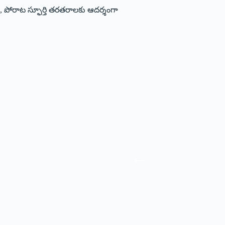
ి, పోరాట స్ఫూర్తి తరతరాలకు ఆదర్శంగా