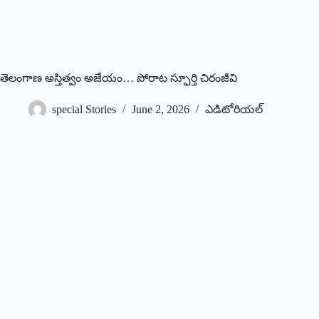
తెలంగాణ అస్తిత్వం అజేయం… పోరాట స్ఫూర్తి చిరంజీవి
special Stories
June 2, 2026
ఎడిటోరియల్