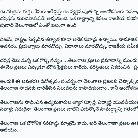
ఈ చరిత్రను గుర్తు చేసుకుంటే ప్రస్తుతం వ్యక్తమవుతున్న ఆందోళనలకు 
చరిత్రను మరిచిపోవడమే అవుతుంది. ఒక రాష్ట్రాన్ని కేవలం రాజకీయ సరిహద
పునాది తెలంగాణలో ఎంతో బలంగా ఉంది.
నిజమే, రాష్ట్రం ఏర్పడిన తర్వాత కూడా అనేక సవాళ్లు ఉన్నాయి. సామాజిక 
అవసరం. ప్రభుత్వాలు మారవొచ్చు. విధానాలు మారవొచ్చు. రాజకీయ సమీకరణ
చరిత్ర చెబుతున్న ఒక గొప్ప సత్యం …తెలంగాణ ప్రజలు ప్రమాదాన్ని ముం
ఈ నేల ప్రజలు ఎప్పుడూ మౌన ప్రేక్షకులు కాలేదు. పరిస్థితులు వికటించిన ప్రతి
అందుకే ఈ అవతరణ దినోత్సవం సందర్భంగా తెలంగాణ ప్రజలకు చెప్పాల్సిన
తెలంగాణ సాధనకు దారితీసిన విలువలను కాపాడికుందాం . కానీ ఆందోళనపడొద్దు . ఈ
తెలంగాణను సాధించిన ఉద్యమకారుల త్యాగ స్ఫూర్తి, విద్యార్థి యువతీయ
సవాళ్లు ఎదురైనా, తెలంగాణ ప్రజలు వాటిని ఎదుర్కొనే సామర్థ్యాన్ని గ
తెలంగాణ ఒక భౌగోళిక సరిహద్దు మాత్రమే కాదు. అది తెలంగాణా ప్రజల ఊపిర
అజేయం.