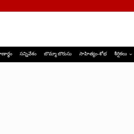
ణార్థం
సన్నివేశం
బొమ్మా బొరుసు
సాహిత్యం-శోభ
శీర్షికలు