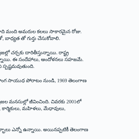
 వేలాది మంది అమరుల కలలు సాకారమైన రోజు.
, బాధ్యత తో గుర్తు చేసుకోవాలి.
లో చర్చకు దారితీస్తున్నాయి. రాష్ట్ర
్తున్నాయి. ఈ సందేహాలు, ఆందోళనలు సహజమే.
 స్పష్టమవుతుంది.
 రైతాంగ సాయుధ పోరాటం నుండి, 1969 తెలంగాణ
ల మనసుల్లో జీవించింది. చివరకు 2001లో
, కార్మికులు, మహిళలు, మేధావులు,
్భాలు ఎన్నో ఉన్నాయి. అయినప్పటికీ తెలంగాణ