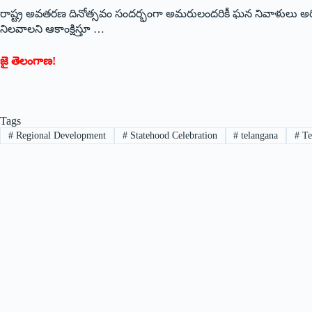
రాష్ట్ర అవతరణ దినోత్సవం సందర్భంగా అమరులందరికీ ఘన నివాళులు అర్పిస
నిలవాలని ఆకాంక్షిస్తూ …
జై తెలంగాణ!
Tags
#
Regional Development
#
Statehood Celebration
#
telangana
#
Te