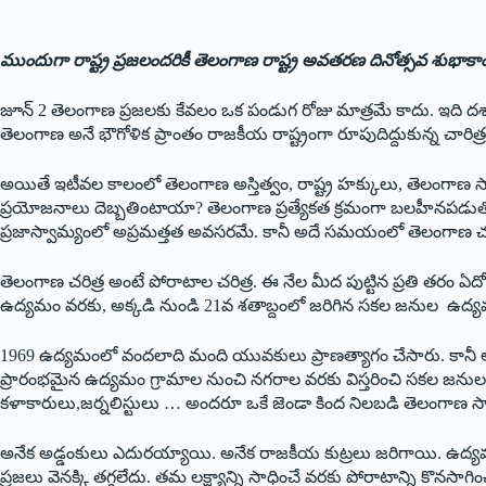
ముందుగా రాష్ట్ర ప్రజలందరికీ తెలంగాణ రాష్ట్ర అవతరణ దినోత్సవ శుభాకాంక
జూన్ 2 తెలంగాణ ప్రజలకు కేవలం ఒక పండుగ రోజు మాత్రమే కాదు. ఇది దశా
తెలంగాణ అనే భౌగోళిక ప్రాంతం రాజకీయ రాష్ట్రంగా రూపుదిద్దుకున్న చారి
అయితే ఇటీవల కాలంలో తెలంగాణ అస్తిత్వం, రాష్ట్ర హక్కులు, తెలంగాణ సాధించ
ప్రయోజనాలు దెబ్బతింటాయా? తెలంగాణ ప్రత్యేకత క్రమంగా బలహీనపడుతోం
ప్రజాస్వామ్యంలో అప్రమత్తత అవసరమే. కానీ అదే సమయంలో తెలంగాణ చరిత్ర
తెలంగాణ చరిత్ర అంటే పోరాటాల చరిత్ర. ఈ నేల మీద పుట్టిన ప్రతి తరం
ఉద్యమం వరకు, అక్కడి నుండి 21వ శతాబ్దంలో జరిగిన సకల జనుల ఉద్య
1969 ఉద్యమంలో వందలాది మంది యువకులు ప్రాణత్యాగం చేసారు. కానీ 
ప్రారంభమైన ఉద్యమం గ్రామాల నుంచి నగరాల వరకు విస్తరించి సకల జనులన
కళాకారులు,జర్నలిస్టులు … అందరూ ఒకే జెండా కింద నిలబడి తెలంగాణ స
అనేక అడ్డంకులు ఎదురయ్యాయి. అనేక రాజకీయ కుట్రలు జరిగాయి. ఉద్యమా
ప్రజలు వెనక్కి తగ్గలేదు. తమ లక్ష్యాన్ని సాధించే వరకు పోరాటాన్ని కొనస