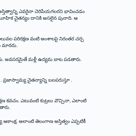
్తిత్వాన్ని ఎవరైనా చెరిపేయగలరని భావించడం
సామూహిక చైతన్యం దానికి అసలైన పునాది. ఆ
 విలువల పరిరక్షణ వంటి అంశాలపై నిరంతర చర్చ
పం మారదు.
తారు. అవసరమైతే మళ్లీ ఉద్యమ బాట పడతారు.
రజాస్వామ్య చైతన్యాన్ని బలపరుస్తూ .
షణ కవచం. ఎటువంటి కుట్రలు వొచ్చినా, ఎలాంటి
తారు.
ఆకాంక్ష. అలాంటి తెలంగాణ అస్తిత్వం ఎప్పటికీ