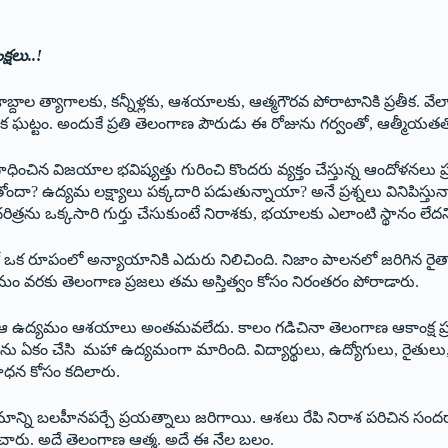
్షలు..!
బ్దాల త్యాగాలకు, కన్నీళ్లకు, ఆశయాలకు, ఆత్మగౌరవ పోరాటానికి ప్రతీక.
త్రక ఘట్టం. అందుకే ప్రతి తెలంగాణ పౌరుడు ఈ రోజును గర్వంతో, ఆత్మీయతతో
ిన విజయాల భవిష్యత్తు గురించి కొందరు వ్యక్తం చేస్తున్న ఆందోళనలు ప్రజల్
దా? ఉద్యమ లక్ష్యాలు పక్కదారి పడుతున్నాయా? అనే ప్రశ్నలు వినిపిస
ను ఒక్కసారి గుర్తు చేసుకుంటే నిరాశకు, భయాలకు ఎలాంటి స్థానం లేదని
 ఏదో ఒక రూపంలో అన్యాయానికి ఎదురు నిలిచింది. నిజాం పాలనలో జరిగిన
మం వరకు తెలంగాణ ప్రజలు తమ అస్తిత్వం కోసం నిరంతరం పోరాడారు.
ఆ ఉద్యమం ఆశయాలు అంతమవలేదు. కాలం గడిచినా తెలంగాణ ఆకాంక్ష ప్రజ
ు ఏకం చేసి మహా ఉద్యమంగా మారింది. విద్యార్థులు, ఉద్యోగులు, రైతులు
ాధన కోసం కదిలారు.
న్ని బలహీనపర్చే ప్రయత్నాలు జరిగాయి. ఆశలు రేపి నిరాశ పరిచిన సందర
ాగించారు. అదే తెలంగాణ ఆత్మ. అదే ఈ నేల బలం.