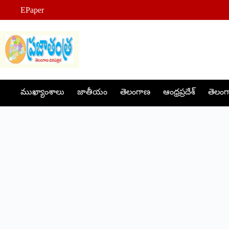
Skip
EPaper
to
content
ముఖ్యాంశాలు
జాతీయం
తెలంగాణ
ఆంధ్రప్రదేశ్
తెలంగా