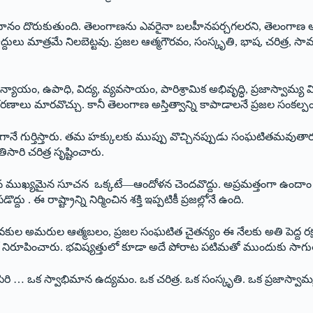
సమాధానం దొరుకుతుంది. తెలంగాణను ఎవరైనా బలహీనపర్చగలరని, తెలంగాణ అస
్దులు మాత్రమే నిలబెట్టవు. ప్రజల ఆత్మగౌరవం, సంస్కృతి, భాష, చరిత్ర, 
న్యాయం, ఉపాధి, విద్య, వ్యవసాయం, పారిశ్రామిక అభివృద్ధి, ప్రజాస్వామ్య
ాలు మారవొచ్చు. కానీ తెలంగాణ అస్తిత్వాన్ని కాపాడాలనే ప్రజల సంకల్
దుగానే గుర్తిస్తారు. తమ హక్కులకు ముప్పు వొచ్చినప్పుడు సంఘటితమవు
సారి చరిత్ర సృష్టించారు.
 ముఖ్యమైన సూచన ఒక్కటే—ఆందోళన చెందవొద్దు. అప్రమత్తంగా ఉందాం . ప్
 రాష్ట్రాన్ని నిర్మించిన శక్తి ఇప్పటికీ ప్రజల్లోనే ఉంది.
ువకుల అమరుల ఆత్మబలం, ప్రజల సంఘటిత చైతన్యం ఈ నేలకు అతి పెద్ద రక్
తంలో నిరూపించారు. భవిష్యత్తులో కూడా అదే పోరాట పటిమతో ముందుకు సాగు
ి … ఒక స్వాభిమాన ఉద్యమం. ఒక చరిత్ర. ఒక సంస్కృతి. ఒక ప్రజాస్వామ్య 