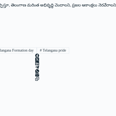
్తూ, తెలంగాణ మరింత అభివృద్ధి చెందాలని, ప్రజల ఆకాంక్షలు నెరవేరాలన
langana Formation day
#
Telangana pride