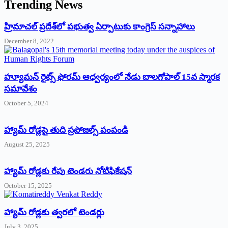
Trending News
‌హ్రిమాచల్‌ ‌ప్రదేశ్‌లో పభుత్వ ఏర్పాటుకు కాంగ్రెస్‌ ‌సన్నాహాలు
December 8, 2022
హ్యూమన్‌ రైట్స్‌ ఫోరమ్‌ ఆధ్వర్యంలో నేడు బాలగోపాల్‌ 15వ స్మారక
సమావేశం
October 5, 2024
హ్యామ్‌ రోడ్లపై తుది ప్రపోజల్స్‌ పంపండి
August 25, 2025
హ్యామ్‌ రోడ్లకు రేపు టెండరు నోటిఫికేషన్‌
October 15, 2025
హ్యామ్‌ రోడ్లకు త్వరలో టెండర్లు
July 3, 2025