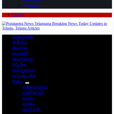
24 గంటలు
EPaper
ముఖ్యాంశాలు
జాతీయం
తెలంగాణ
ఆంధ్రప్రదేశ్
తెలంగాణార్థం
సన్నివేశం
బొమ్మా బొరుసు
సాహిత్యం-శోభ
శీర్షికలు
ప్రత్యేక వ్యాసాలు
ఎడిటోరియల్
అరుగు
సంకేతం
దక్కన్.కామ్