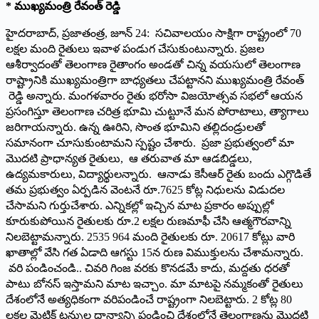
* ముఖ్య‌మంత్రి రేవంత్ రెడ్డి
హైద‌రాబాద్‌, ప్ర‌జాతంత్ర‌, జూన్ 24: సచివాలయం సాక్షిగా రాష్ట్రంలో 70
లక్షల మంది రైతులు ఇవాళ పండుగ చేసుకుంటున్నారు. ప్రజల
ఆశీర్వాదంతో తెలంగాణ రైతాంగం అండతో చిన్న వయసులో తెలంగాణ
రాష్ట్రానికి ముఖ్యమంత్రిగా బాధ్యతలు చేపట్టాన‌ని ముఖ్య‌మంత్రి రేవంత్
రెడ్డి అన్నారు. మంగ‌ళ‌వారం రైతు భ‌రోసా విజ‌యోత్స‌వ స‌భ‌లో ఆయ‌న
ప్ర‌సంగిస్తూ తెలంగాణ చరిత్ర భూమి చుట్టూనే మన పోరాటాలు, త్యాగాలు
జ‌రిగాయ‌న్నారు. ఉన్న ఊరిని, సొంత భూమిని తల్లిదండ్రులతో
సమానంగా చూసుకుంటామ‌ని స్ప‌ష్టం చేశారు. ప్రజా ప్రభుత్వంలో మా
మొదటి ప్రాధాన్యత రైతులు, ఆ తరువాత మా ఆడబిడ్డలు,
ఉద్యమకారులు, విద్యార్థులన్నారు. ఆనాడు కెసీఆర్ రైతు బందు ఎగ్గొడితే
త‌మ‌ ప్రభుత్వం ఏర్పడిన వెంటనే రూ.7625 కోట్ల నిధులను విడుదల
చేసామ‌ని గుర్తుచేశారు. ఎన్నికల్లో ఇచ్చిన మాట ప్రకారం అప్పుల్లో
కూరుకుపోయిన రైతులకు రూ.2 లక్షల రుణమాఫీ చేసి ఆత్మగౌరవాన్ని
నిలబెట్టామ‌న్నారు. 2535 964 మంది రైతులకు రూ. 20617 కోట్లు వారి
ఖాతాల్లో వేసి గ‌త ఏడాది ఆగ‌స్టు 15న రుణ విముక్తులను చేశామ‌న్నారు.
వరి పండించండి.. చివరి గింజ వరకు కొనడమే కాదు, మద్దతు ధరతో
పాటు బోనస్ ఇస్తామని మాట ఇచ్చాం. మా మాటపై నమ్మకంతో రైతులు
దేశంలోనే అత్యధికంగా వరిపండించే రాష్ట్రంగా నిలబెట్టారు. 2 కోట్ల 80
లక్షల మెట్రిక్ టన్నుల ధాన్యాన్ని పండించి దేశంలోనే తెలంగాణను మొదటి