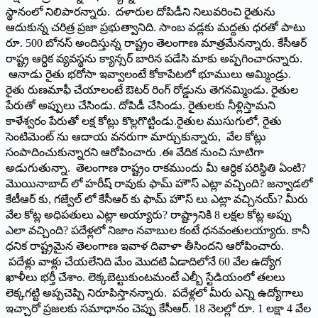
స్థానంలో నిలిపారన్నారు. దళారుల దోపిడీని నిలువరించి రైతును
ఆదుకున్న చరిత్ర ప్రజా ప్రభుత్వానిది. సాంబ‌ వడ్లకు మద్దతు ధరతో పాటు
రూ. 500 బోనస్ అందిస్తున్న రాష్ట్రం తెలంగాణ మాత్ర‌మేన‌న్నారు. కేసీఆర్
రాష్ట్ర ఆర్ధిక వ్యవస్థను క్యాన్సర్ బారిన పడేసి మాకు అప్పగించార‌న్నారు.
ఆనాడు రైతు భరోసా ఇవ్వాలంటే కోకాపేటలో భూములు అమ్మిండ్రు.
రైతు రుణమాఫీ చేయాలంటే ఔటర్ రింగ్ రోడ్డును తెగనమ్మిండు. రైతుల
పేరుతో అప్పులు చేసిండు. దోపిడీ చేసిండు. రైతులకు నీళ్లిస్తామని
కాళేశ్వరం పేరుతో లక్ష కోట్లు కొల్లగొట్టిండు.రైతుల ముసుగులో, రైతు
సెంటిమెంట్ ను ఆదాయ వనరుగా మార్చుకున్నారు, వేల కోట్లు
సంపాదించుకున్నారని ఆరోపించారు .ఈ వేదిక నుంచి సూటిగా
అడుగుతున్నా. తెలంగాణ రాష్ట్రం రాకముందు మీ ఆర్ధిక పరిస్థితి ఏంటి?
మొయినాబాద్ లో హరీష్ రావుకు ఫామ్ హౌస్ ఎట్లా వచ్చింది? జన్వాడలో
కేటీఆర్ కు, గజ్వేల్ లో కేసీఆర్ కు ఫామ్ హౌస్ లు ఎట్లా వచ్చినయ్‌? మీరు
వేల కోట్ల అధిపతులు ఎట్లా అయ్యారు? రాష్ట్రానికి 8 లక్షల కోట్ల అప్పు
ఎలా వచ్చింది? పదేళ్లలో నిజాం నవాబుల కంటే ధ‌న‌వంతులయ్యారు. కానీ
ధనిక రాష్ట్రమైన తెలంగాణ ఇవాళ దివాళా తీసింద‌ని ఆరోపించారు.
పదేళ్లు వాళ్లు చేయలేనిది మేం మొదటి ఏడాదిలోనే 60 వేల ఉద్యోగ
ఖాళీలు భర్తీ చేశాం. లెక్కబెట్టుకుంటమంటే ఎల్బీ స్టేడియంలో తలలు
లెక్కగట్టి అప్పచెప్పి నిరూపిస్తాన‌న్నారు. పదేళ్లలో మీరు ఎన్ని ఉద్యోగాలు
ఇచ్చారో ప్రజలకు సమాధానం చెప్పు కేసీఆర్. 18 నెలల్లో రూ. 1 లక్షా 4 వేల